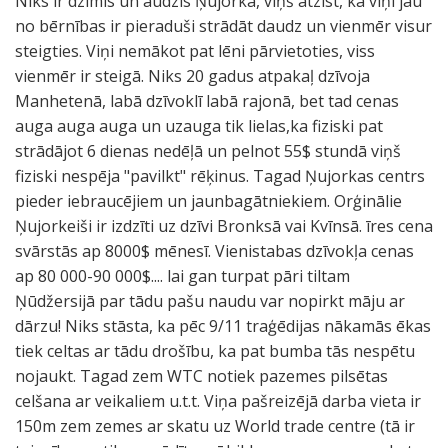
Niks ir dzimis un audzis Ņujorkā, viņš atzīst, ka viņi jau
k
a
p
o
f
l
ā
m
s
l
ī
n
n
i
,
e
no bērnības ir pieraduši strādāt daudz un vienmēr visur
a
P
a
r
r
e
m
e
,
i
j
d
o
t
k
n
steigties. Viņi nemākot pat lēni pārvietoties, viss
r
r
š
d
ī
v
i
r
k
d
ā
a
a
a
a
u
vienmēr ir steigā. Niks 20 gadus atpakaļ dzīvoja
ā
e
a
o
u
ī
e
u
ā
e
s
ž
i
t
s
,
Manhetenā, labā dzīvoklī labā rajonā, bet tad cenas
n
z
i
n
n
z
s
,
s
n
v
ā
z
ī
a
p
auga auga auga un uzauga tik lielas,ka fiziski pat
o
i
a
a
f
i
u
s
a
s
i
d
m
v
t
i
strādājot 6 dienas nedēļā un pelnot 55$ stundā viņš
t
d
r
R
r
j
z
ā
m
,
s
i
u
a
b
r
fiziski nespēja "pavilkt" rēķinus. Tagad Ņujorkas centrs
i
e
ī
a
i
a
M
k
a
s
ā
e
g
s
r
m
pieder iebraucējiem un jaunbagātniekiem. Orģinālie
k
n
n
m
t
s
a
p
z
a
s
m
u
b
a
i
Ņujorkeiši ir izdzīti uz dzīvi Bronksā vai Kvīnsā. īres cena
a
t
o
s
ē
s
h
a
i
s
a
d
r
i
u
e
svārstās ap 8000$ mēnesī. Vienistabas dzīvokļa cenas
p
u
b
e
t
t
e
r
n
n
v
z
e
l
k
c
ap 80 000-90 000$.... lai gan turpat pāri tiltam
a
d
i
j
a
u
t
ā
ā
i
ā
ī
s
d
u
e
Ņūdžersijā par tādu pašu naudu var nopirkt māju ar
m
i
l
a
v
d
e
d
s
d
k
v
.
e
š
ļ
dārzu! Niks stāsta, ka pēc 9/11 traģēdijas nākamās ēkas
a
e
d
b
i
i
n
ī
r
z
r
e
l
s
i
u
tiek celtas ar tādu drošību, ka pat bumba tās nespētu
t
n
ē
i
s
j
u
t
e
i
ā
s
a
,
u
t
nojaukt. Tagad zem WTC notiek pazemes pilsētas
ī
a
t
l
t
a
,
i
d
s
š
l
i
j
z
ī
celšana ar veikaliem u.t.t. Viņa pašreizējā darba vieta ir
g
,
.
d
a
i
v
e
z
u
ņ
a
k
a
F
r
150m zem zemes ar skatu uz World trade centre (tā ir
a
p
e
s
.
i
s
a
n
u
i
s
v
i
ī