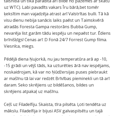
taisnība un tika parādīta arī bilde no pazemes ar skatu
r
a
s
g
Š
s
l
m
t
m
k
p
i
l
t
uz WTC). Labi pavadīts vakars Īru bārā,bet tomēr
o
r
:
a
ī
i
i
ī
u
ā
a
a
e
a
ā
ķeksītim man vajadzēja atrast arī Valstrītas bulli. Tā kā
s
g
D
ļ
i
k
m
b
m
.
p
z
n
d
j
visu dienu nebija sanācis laiks paēst un Taimskvērā
ī
o
E
a
r
a
u
a
š
D
i
u
ā
e
i
atradās Foresta Gampa restorāns Bubba Gump,
b
d
s
.
v
r
z
u
s
i
e
s
r
l
p
nevarēja list garām tādu iespēju un nepaēst tur. Ēdiens
a
u
j
i
o
ī
n
.
v
d
t
ā
f
a
brīnišķīgs! Cenas arī :D Fonā 24/7 Forrest Gump filma.
u
v
a
e
g
n
s
u
z
n
n
i
r
Viesnīca, miegs.
n
a
u
n
i
i
n
s
ī
o
e
j
ā
i
i
t
a
b
.
i
g
v
Ņ
b
u
d
Pēdējā diena Ņujorkā, nu jau temperatūra arā ap -10,
z
r
ā
n
i
U
e
a
o
u
ū
,
ī
-15 grādi un vējš tāds, ka uzturēties ārā nav iespējams,
r
ā
j
o
j
z
g
d
j
j
t
l
j
noskaidrojam, kā var no Ņūdžersijas puses piebraukt
ā
k
u
ē
a
m
s
u
u
o
u
a
ā
ar mašīnu tā lai var redzēt Brīvības pieminekli un tā arī
d
u
v
k
n
e
t
s
m
r
b
i
s
daram. Seko skrējiens uz bildēšanos, bildes un
ā
p
a
ā
o
l
u
a
i
k
i
a
v
skrējiens atpakaļ uz mašīnu.
s
r
i
m
ņ
a
v
t
e
a
j
p
i
k
e
t
,
e
n
o
p
m
s
i
s
e
Ceļš uz Filadelfiju. Skaista, tīra pilsēta. Ļoti tendēta uz
a
z
r
u
m
j
j
a
.
u
s
k
n
mākslu. Filadelfija ir bijusi ASV galvaspilsētu un tajā
š
i
ā
z
t
i
ā
k
V
n
-
a
a