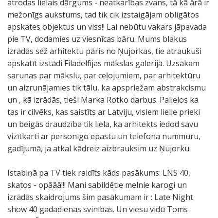
atrodas lielais dārgums - neatkarības zvans, tā kā ārā ir
ī
d
i
k
i
e
s
a
i
v
1
t
p
mežonīgs aukstums, tad tik cik izstaigājam obligātos
i
e
r
u
.
m
.
ļ
ņ
i
5
ī
2
apskates objektus un viss!! Lai nebūtu vakars jāpavada
r
n
k
r
K
k
p
t
a
r
g
t
0
pie TV, dodamies uz viesnīcas bāru. Mums blakus
A
t
ā
a
ā
a
a
ā
m
z
r
u
:
izrādās sēž arhitektu pāris no Ņujorkas, tie atraukuši
l
u
d
s
p
r
s
v
u
ī
ā
m
0
apskatīt izstādi Filadelfijas mākslas galerijā. Uzsākam
l
d
a
j
ē
o
p
ē
m
t
d
ā
0
sarunas par mākslu, par ceļojumiem, par arhitektūru
s
z
i
u
c
g
ē
l
s
i
i
k
v
un aizrunājamies tik tālu, ka apspriežam abstrakcismu
t
i
r
m
?
i
j
n
u
e
u
s
a
un , kā izrādās, tieši Marka Rotko darbus. Palielos ka
a
m
o
t
p
e
u
e
z
s
n
l
k
tas ir cilvēks, kas saistīts ar Latviju, visiem lielie prieki
r
š
n
a
a
m
s
b
z
u
m
s
a
un beigās draudzība tik liela, ka arhitekts iedod savu
s
a
i
i
r
u
a
j
ī
z
ē
i
r
vizītkarti ar personīgo epastu un telefona nummuru,
n
n
j
z
t
z
b
a
m
F
ē
z
ā
gadījumā, ja atkal kādreiz aizbrauksim uz Ņujorku.
e
a
a
v
o
r
i
p
ē
i
ē
s
.
d
s
,
e
v
a
l
a
j
l
ē
t
L
Istabiņā pa TV tiek raidīts kāds pasākums: LNS 40,
ē
d
b
i
ē
k
d
b
a
a
ē
ā
i
skatos - opāāā!!! Mani sabildētie melnie karogi un
ļ
i
e
d
l
s
ē
e
š
d
ž
d
k
izrādās skaidrojums šim pasākumam ir : Late Night
a
e
t
o
ā
t
t
i
o
e
ž
i
i
show 40 gadadienas svinības. Un viesu vidū Toms
s
n
p
t
k
s
v
g
c
l
ž
.
p