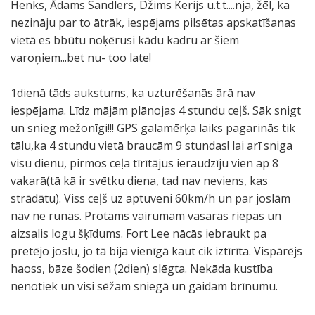
Henks, Ādams Sandlers, Džims Kerijs u.t.t....nja, žēl, ka
n
ā
a
s
-
-
ē
t
e
f
o
V
i
nezināju par to ātrāk, iespējams pilsētas apskatīšanas
o
m
v
a
-
L
l
a
ļ
i
n
a
e
vietā es bbūtu noķērusi kādu kadru ar šiem
g
š
ā
p
>
N
Ņ
,
v
j
ī
k
b
varoņiem...bet nu- too late!
a
a
r
s
S
u
b
e
u
g
a
i
l
j
i
k
4
j
e
d
.
s
r
l
1dienā tāds aukstums, ka uzturēšanās ārā nav
e
ā
a
a
0
o
t
i
v
a
s
iespējama. Līdz mājām plānojas 4 stundu ceļš. Sāk snigt
.
l
t
t
.
r
t
-
ē
l
t
un snieg mežonīgi!!! GPS galamērķa laiks pagarinās tik
5
a
b
e
D
k
a
k
j
a
,
tālu,ka 4 stundu vietā braucām 9 stundas! lai arī sniga
d
i
i
s
i
u
g
a
š
i
k
visu dienu, pirmos ceļa tīrītājus ieraudzīju vien ap 8
i
k
l
l
e
n
a
r
.
k
a
vakarā(tā kā ir svētku diena, tad nav neviens, kas
e
ā
d
a
n
o
d
t
N
ā
p
strādātu). Viss ceļš uz aptuveni 60km/h un par joslām
n
.
ē
u
u
a
"
i
e
t
ā
nav ne runas. Protams vairumam vasaras riepas un
n
j
k
v
u
p
.
k
i
r
aizsalis logu šķīdums. Fort Lee nācās iebraukt pa
o
a
u
ē
g
a
J
a
k
s
pretējo joslu, jo tā bija vienīgā kaut cik iztīrīta. Vispārējs
t
,
m
l
š
l
a
s
a
v
haoss, bāze šodien (2dien) slēgta. Nekāda kustība
i
k
s
ā
a
i
v
,
i
a
nenotiek un visi sēžam sniegā un gaidam brīnumu.
k
a
.
k
s
e
ē
n
z
r
a
v
T
s
u
l
r
ā
t
ā