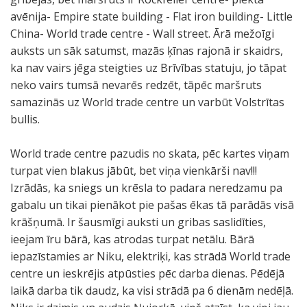
q
a
v
ā
.
,
a
k
e
k
a
s
e
e
o
i
Ņ
!
avēnija- Empire state building - Flat iron building- Little
u
s
ā
ē
b
s
a
l
a
t
ē
r
p
n
r
u
l
China- World trade centre - Wall street. Ārā mežoīgi
a
n
s
s
u
.
m
a
s
n
k
s
r
ā
ā
j
a
auksts un sāk satumst, mazās ķīnas rajonā ir skaidrs,
r
o
i
t
r
T
a
s
j
e
a
.
i
B
k
o
i
ka nav vairs jēga steigties uz Brīvības statuju, jo tāpat
e
g
e
u
g
ā
j
t
u
i
s
O
e
r
s
r
a
neko vairs tumsā nevarēs redzēt, tāpēc maršruts
g
a
k
v
e
i
ā
e
m
e
t
f
k
ī
k
k
r
samazinās uz World trade centre un varbūt Volstrītas
a
l
ļ
ē
r
r
d
l
t
g
ā
i
š
v
a
a
ī
bullis.
r
ē
ū
s
s
ē
i
t
a
ā
b
s
ē
i
i
s
s
d
t
t
i
,
k
e
i
b
j
e
u
j
b
s
a
n
World trade centre pazudis no skata, pēc kartes viņam
e
i
k
z
k
a
n
s
i
u
i
r
ā
a
t
r
i
turpat vien blakus jābūt, bet viņa vienkārši nav!!!
n
e
a
l
a
a
ā
,
j
,
d
a
m
s
a
h
g
Izrādās, ka sniegs un krēsla to padara neredzamu pa
.
k
d
ī
r
r
,
d
a
j
z
j
d
s
s
i
a
gabalu un tikai pienākot pie pašas ēkas tā parādās visā
T
s
r
m
t
ī
k
a
r
o
o
o
z
t
u
t
v
krāšņumā. Ir šausmīgi auksti un gribas saslidīties,
a
v
ā
ē
u
N
a
u
e
v
p
n
ī
a
n
e
i
ieejam īru bārā, kas atrodas turpat netālu. Bārā
j
i
u
t
p
B
d
d
d
i
a
s
v
t
k
k
s
iepazīstamies ar Niku, elektriķi, kas strādā World trade
ā
n
n
a
e
C
d
z
z
s
r
.
ē
u
v
t
u
centre un ieskrējis atpūsties pēc darba dienas. Pēdējā
v
ē
t
s
ļ
t
e
k
a
s
ā
m
j
a
u
d
laikā darba tik daudz, ka visi strādā pa 6 dienām nedēļā.
a
t
o
G
i
e
v
a
m
s
d
u
a
l
s
i