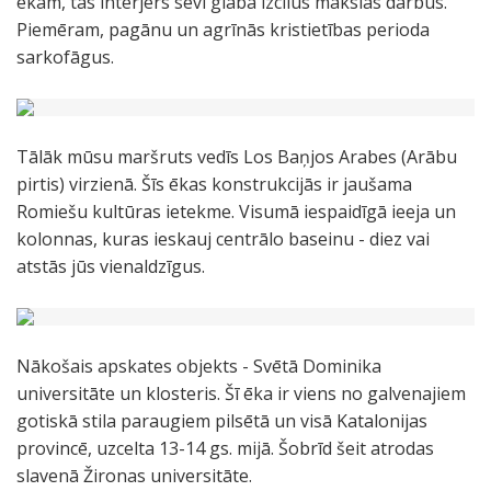
ēkām, tās interjers sevī glabā izcilus mākslas darbus.
Piemēram, pagānu un agrīnās kristietības perioda
sarkofāgus.
Tālāk mūsu maršruts vedīs Los Baņjos Arabes (Arābu
pirtis) virzienā. Šīs ēkas konstrukcijās ir jaušama
Romiešu kultūras ietekme. Visumā iespaidīgā ieeja un
kolonnas, kuras ieskauj centrālo baseinu - diez vai
atstās jūs vienaldzīgus.
Nākošais apskates objekts - Svētā Dominika
universitāte un klosteris. Šī ēka ir viens no galvenajiem
gotiskā stila paraugiem pilsētā un visā Katalonijas
provincē, uzcelta 13-14 gs. mijā. Šobrīd šeit atrodas
slavenā Žironas universitāte.