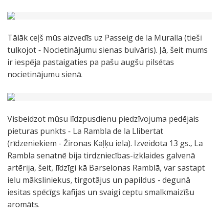
Tālāk ceļš mūs aizvedīs uz Passeig de la Muralla (tieši
tulkojot - Nocietinājumu sienas bulvāris). Jā, šeit mums
ir iespēja pastaigaties pa pašu augšu pilsētas
nocietinājumu sienā.
Visbeidzot mūsu līdzpusdienu piedzīvojuma pedējais
pieturas punkts - La Rambla de la Llibertat
(rīdzeniekiem - Žironas Kaļķu iela). Izveidota 13 gs., La
Rambla senatnē bija tirdzniecības-izklaides galvenā
artērija, šeit, līdzīgi kā Barselonas Ramblā, var sastapt
ielu māksliniekus, tirgotājus un papildus - degunā
iesitas spēcīgs kafijas un svaigi ceptu smalkmaizīšu
aromāts.