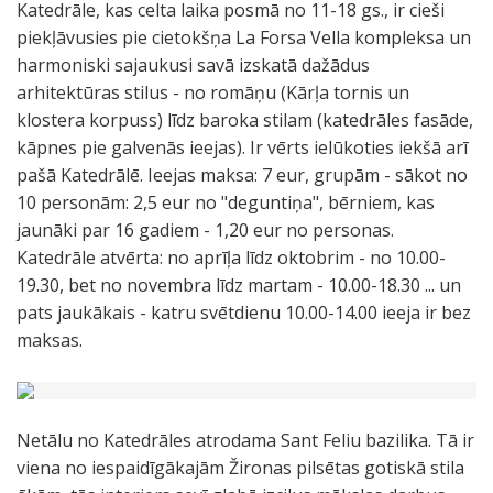
Katedrāle, kas celta laika posmā no 11-18 gs., ir cieši
piekļāvusies pie cietokšņa La Forsa Vella kompleksa un
harmoniski sajaukusi savā izskatā dažādus
arhitektūras stilus - no romāņu (Kārļa tornis un
klostera korpuss) līdz baroka stilam (katedrāles fasāde,
kāpnes pie galvenās ieejas). Ir vērts ielūkoties iekšā arī
pašā Katedrālē. Ieejas maksa: 7 eur, grupām - sākot no
10 personām: 2,5 eur no "deguntiņa", bērniem, kas
jaunāki par 16 gadiem - 1,20 eur no personas.
Katedrāle atvērta: no aprīļa līdz oktobrim - no 10.00-
19.30, bet no novembra līdz martam - 10.00-18.30 ... un
pats jaukākais - katru svētdienu 10.00-14.00 ieeja ir bez
maksas.
Netālu no Katedrāles atrodama Sant Feliu bazilika. Tā ir
viena no iespaidīgākajām Žironas pilsētas gotiskā stila