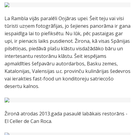
La Rambla vijās paralēli Oņjāras upei. Šeit teju vai visi
tūristi uzņem fotogrāfijas, jo šejienes panorāma ir gana
iespaidīga lai to piefiksētu. Nu lūk, pēc pastaigas gar
upi, ir pienacis laiks pusdienot. Žirona, kā visas Spānijas
pilsētiņas, piedāvā plašu klāstu visdažādāko bāru un
intertesantu restorānu klāstu. Šeit iespējams
apmaldīties šefpavāru autordarbos, Basku zemes,
Katalonijas, Valensijas u.c. provinču kulinārijas šedevros
vai ierakties fast-food un konditoreju satriecošo
desertu kalnos.
​Žironā atrodas 2013.gada pasaulē labākais restorāns -
El Celler de Can Roca.