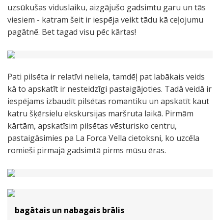
uzsūkušas viduslaiku, aizgājušo gadsimtu garu un tās
viesiem - katram šeit ir iespēja veikt tādu kā ceļojumu
pagātnē. Bet tagad visu pēc kārtas!
Pati pilsēta ir relatīvi neliela, tamdēļ pat labākais veids
kā to apskatīt ir nesteidzīgi pastaigājoties. Tadā veidā ir
iespējams izbaudīt pilsētas romantiku un apskatīt kaut
katru šķērsielu ekskursijas maršruta laikā. Pirmām
kārtām, apskatīsim pilsētas vēsturisko centru,
pastaigāsimies pa La Forca Vella cietoksni, ko uzcēla
romieši pirmajā gadsimtā pirms mūsu ēras.
bagātais un nabagais brālis