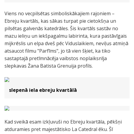
Viens no vecpilsētas simboliskākajiem rajoniem –
Ebreju kvartāls, kas sākas turpat pie cietokšņa un
pilsētas galvenās katedrāles. Šis kvartāls sastāv no
mazu ieliņu un iekšpagalmu labirinta, kura pastāvīgais
mijkrēslis un elpa dveš pēc Viduslaikiem, neviļus atmiņā
atsaucot filmu "Parfīms", jo tā vien šķiet, ka tiko
sastaptajā pretīmnācēja vaibstos noplaiksnīja
slepkavas Žana Batista Grenuija profils.
slepenā iela ebreju kvartālā
Kad sveikā esam izkļuvuši no Ebreju kvartāla, pēkšņi
atduramies pret majestātisko La Catedral ēku. Šī