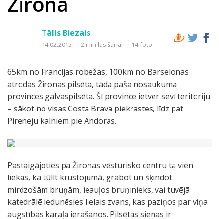
Žirona
Tālis Biezais
14.02.2015
2 min lasīšanai
14 foto
65km no Francijas robežas, 100km no Barselonas
atrodas Žironas pilsēta, tāda paša nosaukuma
provinces galvaspilsēta. Šī province ietver sevī teritoriju
– sākot no visas Costa Brava piekrastes, līdz pat
Pireneju kalniem pie Andoras.
Pastaigājoties pa Žironas vēsturisko centru ta vien
liekas, ka tūlīt krustojumā, grabot un šķindot
mirdzošām bruņām, ieauļos bruņinieks, vai tuvējā
katedrālē iedunēsies lielais zvans, kas paziņos par viņa
augstības karaļa ierašanos. Pilsētas sienas ir