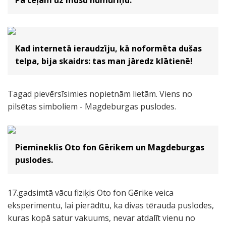
Pa ceļam uz mūsu numuriņu.
Kad internetā ieraudzīju, kā noformēta dušas
telpa, bija skaidrs: tas man jāredz klātienē!
Tagad pievērsīsimies nopietnām lietām. Viens no
pilsētas simboliem - Magdeburgas puslodes.
Piemineklis Oto fon Gērikem un Magdeburgas
puslodes.
17.gadsimtā vācu fiziķis Oto fon Gērike veica
eksperimentu, lai pierādītu, ka divas tērauda puslodes,
kuras kopā satur vakuums, nevar atdalīt vienu no