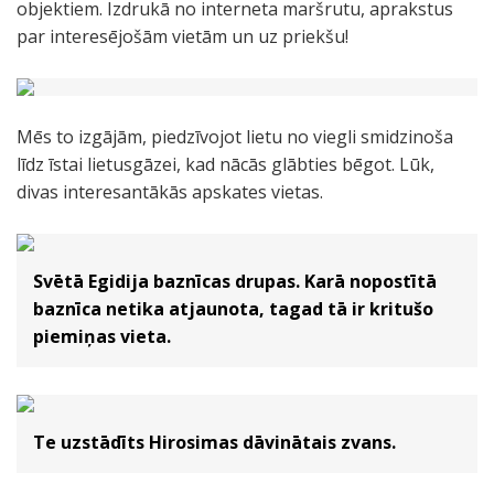
objektiem. Izdrukā no interneta maršrutu, aprakstus
par interesējošām vietām un uz priekšu!
Mēs to izgājām, piedzīvojot lietu no viegli smidzinoša
līdz īstai lietusgāzei, kad nācās glābties bēgot. Lūk,
divas interesantākās apskates vietas.
Svētā Egidija baznīcas drupas. Karā nopostītā
baznīca netika atjaunota, tagad tā ir kritušo
piemiņas vieta.
Te uzstādīts Hirosimas dāvinātais zvans.