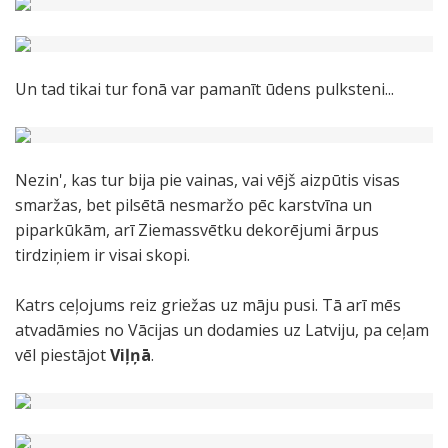
Un tad tikai tur fonā var pamanīt ūdens pulksteni...
Nezin', kas tur bija pie vainas, vai vējš aizpūtis visas
smaržas, bet pilsētā nesmaržo pēc karstvīna un
piparkūkām, arī Ziemassvētku dekorējumi ārpus
tirdziņiem ir visai skopi.
Katrs ceļojums reiz griežas uz māju pusi. Tā arī mēs
atvadāmies no Vācijas un dodamies uz Latviju, pa ceļam
vēl piestājot
Viļņā
.