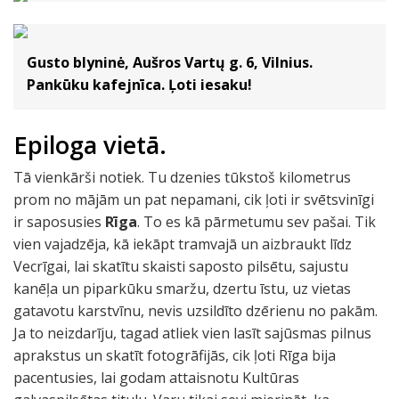
Gusto blyninė, Aušros Vartų g. 6, Vilnius.
Pankūku kafejnīca. Ļoti iesaku!
Epiloga vietā.
Tā vienkārši notiek. Tu dzenies tūkstoš kilometrus
prom no mājām un pat nepamani, cik ļoti ir svētsvinīgi
ir saposusies
Rīga
. To es kā pārmetumu sev pašai. Tik
vien vajadzēja, kā iekāpt tramvajā un aizbraukt līdz
Vecrīgai, lai skatītu skaisti saposto pilsētu, sajustu
kanēļa un piparkūku smaržu, dzertu īstu, uz vietas
gatavotu karstvīnu, nevis uzsildīto dzērienu no pakām.
Ja to neizdarīju, tagad atliek vien lasīt sajūsmas pilnus
aprakstus un skatīt fotogrāfijās, cik ļoti Rīga bija
pacentusies, lai godam attaisnotu Kultūras