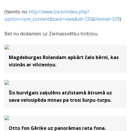
(Ņemts no
http://www.lza.lv/index.php?
option=com_content&task=view&id=720&Itemid=329
)
Bet nu dodamies uz Ziemassvētku tirdziņu.
Magdeburgas Rolandam apkārt čalo bērni, kas
vizinās ar vilcieniņu.
Šis burvīgais zaķulēns atzīstamā ātrumā uz
sava velosipēda minas pa trosi šurpu-turpu.
Otto fon Gērike uz panorāmas rata fona.