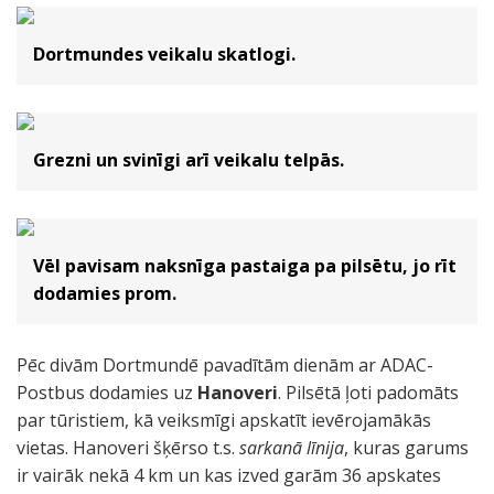
Dortmundes veikalu skatlogi.
Grezni un svinīgi arī veikalu telpās.
Vēl pavisam naksnīga pastaiga pa pilsētu, jo rīt
dodamies prom.
Pēc divām Dortmundē pavadītām dienām ar ADAC-
Postbus dodamies uz
Hanoveri
. Pilsētā ļoti padomāts
par tūristiem, kā veiksmīgi apskatīt ievērojamākās
vietas. Hanoveri šķērso t.s.
sarkanā līnija
, kuras garums
ir vairāk nekā 4 km un kas izved garām 36 apskates