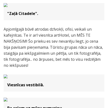
"Zaļā Citadele".
Apjomīgajā būvē atrodas dzīvokļi, ofisi, veikali un
kafejnīcas. Te ir arī viesnīca artHotel, un MĒS TE
NAKŠŅOSIM! Šo prieku es sev nevarēju liegt, jo cena
bija pavisam pieņemama. Tūristu grupas nāca un nāca,
staigāja pa iekšpgalmiem un pētīja, un tik fotografēja,
tik fotografēja... no ārpuses, bet mēs to visu redzējām
no iekšpuses!
Viesnīcas vestibilā.