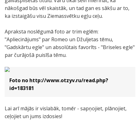
galvaspilsētas titulu. Varu tikai sevi mierināt, ka
nākošgad būs vēl skaistāk, un tad gan es sākšu ar to,
ka izstaigāšu visu Ziemassvētku egļu ceļu.
Apraksta noslēgumā foto ar trim eglēm:
"Apliecinājums" par Romeo un Džuljetas tēmu,
"Gadskārtu egle" un absolūtais favorīts - "Briseles egle"
par čurājošā puisīša tēmu.
Foto no http://www.otzyv.ru/read.php?
id=183181
Lai arī mājās ir vislabāk, tomēr - sapņojiet, plānojiet,
ceļojiet un jums izdosies!