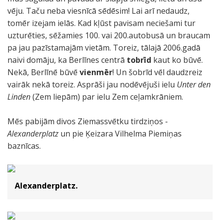
vēju. Taču neba viesnīcā sēdēsim! Lai arī nedaudz,
tomēr izejam ielās. Kad kļūst pavisam neciešami tur
uzturēties, sēžamies 100. vai 200.autobusā un braucam
pa jau pazīstamajām vietām. Toreiz, tālajā 2006.gadā
naivi domāju, ka Berlīnes centrā
tobrīd
kaut ko būvē.
Nekā, Berlīnē būvē
vienmēr
! Un šobrīd vēl daudzreiz
vairāk nekā toreiz. Asprāši jau nodēvējuši ielu
Unter den
Linden
(Zem liepām) par ielu Zem ceļamkrāniem.
Mēs pabijām divos Ziemassvētku tirdziņos -
Alexanderplatz
un pie Ķeizara Vilhelma Piemiņas
baznīcas.
Alexanderplatz.