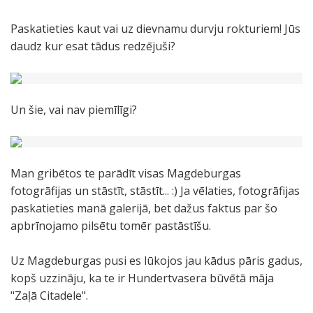
Paskatieties kaut vai uz dievnamu durvju rokturiem! Jūs
daudz kur esat tādus redzējuši?
Un šie, vai nav piemīlīgi?
Man gribētos te parādīt visas Magdeburgas
fotogrāfijas un stāstīt, stāstīt... :) Ja vēlaties, fotogrāfijas
paskatieties manā galerijā, bet dažus faktus par šo
apbrīnojamo pilsētu tomēr pastāstīšu.
Uz Magdeburgas pusi es lūkojos jau kādus pāris gadus,
kopš uzzināju, ka te ir Hundertvasera būvētā māja
"Zaļā Citadele".