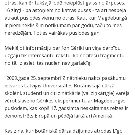
otras, kamēr tukšajā lodē neieplūst gaiss no ārpuses.
16 zirgi - pa astoņiem no katras puses - tā arī nespēja
atraut puslodes vienu no otras. Kaut kur Magdeburgā
ir piemineklis šim notikumam par godu, taču to mēs
neredzējām. Toties vairākas puslodes gan.
Meklējot informāciju par fon Gēriki un viņa darbību,
uzgāju tik interesantu rakstu, ka nocitēšu fragmentu
no tā. Izlasiet, tas nudien nav garlaicīgi!
"2009.gada 25. septembrī Zinātnieku nakts pasākumu
ietvaros Latvijas Universitātes Botāniskajā dārzā
skolēni, studenti un citi zinātkārie (vai ziņkārīgie) varēja
vērot slaveno Gērikes eksperimentu ar Magdeburgas
puslodēm, kas kopš 17. gadsimta neskaitāmas reizes ir
demonstrēts Eiropā un pēdējā laikā arī Amerikā.
Kas zina, kur Botāniskā dārza dziļumos atrodas Līgo