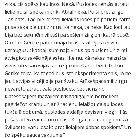
vilka, cik spēks kauliņos. Nekā. Puslodes centās atraut
lielie puiši, spēka mitriķi. Atkal nekā. Puiši pret zirgu.
Tas pats. Tad pie krietni lielākas lodes pa pāriem katrā
pusē sāka piejūgt zirgus. Kā nekā, tā nekā. Kad lodi jau
bija bez sekmēm vilkuši pa sešiem zirgiem katrā pusē,
Oto fon Gērike patencināja brašos vilcējus un viņu
uzraugus, skatītāji sumināja viņus aplausiem un zirgi
atviegloti savēcināja astes. “Re nu, kā nekas neiznāca”,
viens otrs sarosījās jau uz promiešanu, bet Oto fon
Gērike teica, ka tagad būs īstā eksperimenta sāls, jo ne
jau Latvijas vilcēji bija par švaku. Arī sešpadsmit zirgu
nevarētu atraut vaļā puslodes, bet viens no
klātesošajiem mazajiem trīsgadīgajiem bērneļiem,
pagriežot krānu un ar šņācienu ielaižot gaisu lodes
tukšajā dobumā, puslodes atdalīja pavisam viegli. Tās
pašas atlēca viena no otras. “Ko gan es, nabaga mazā
Svilpaste, varu iesākt pret lielajiem dabas spēkiem.” Un
šo spēku sauca vakuums."