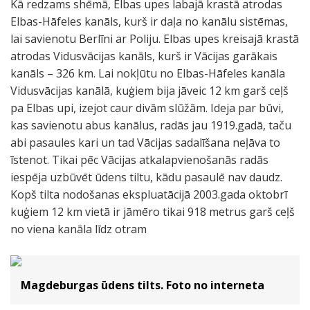
Kā redzams shēmā, Elbas upes labajā krastā atrodas
Elbas-Hāfeles kanāls, kurš ir daļa no kanālu sistēmas,
lai savienotu Berlīni ar Poliju. Elbas upes kreisajā krastā
atrodas Vidusvācijas kanāls, kurš ir Vācijas garākais
kanāls – 326 km. Lai nokļūtu no Elbas-Hāfeles kanāla
Vidusvācijas kanālā, kuģiem bija jāveic 12 km garš ceļš
pa Elbas upi, izejot caur divām slūžām. Ideja par būvi,
kas savienotu abus kanālus, radās jau 1919.gadā, taču
abi pasaules kari un tad Vācijas sadalīšana neļāva to
īstenot. Tikai pēc Vācijas atkalapvienošanās radās
iespēja uzbūvēt ūdens tiltu, kādu pasaulē nav daudz.
Kopš tilta nodošanas ekspluatācijā 2003.gada oktobrī
kuģiem 12 km vietā ir jāmēro tikai 918 metrus garš ceļš
no viena kanāla līdz otram
Magdeburgas ūdens tilts. Foto no interneta