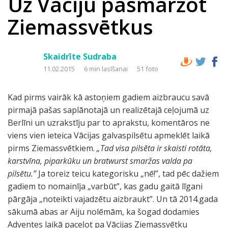
Uz Vāciju pasmaržot
Ziemassvētkus
Skaidrīte Sudraba
11.02.2015
6 min lasīšanai
51 foto
Kad pirms vairāk kā astoņiem gadiem aizbraucu savā
pirmajā pašas saplānotajā un realizētajā ceļojumā uz
Berlīni un uzrakstīju par to aprakstu, komentāros ne
viens vien ieteica Vācijas galvaspilsētu apmeklēt laikā
pirms Ziemassvētkiem.
„Tad visa pilsēta ir skaisti rotāta,
karstvīna, piparkūku un bratwurst smaržas valda pa
pilsētu.”
Ja toreiz teicu kategorisku „nē!”, tad pēc dažiem
gadiem to nomainīja „varbūt”, kas gadu gaitā līgani
pārgāja „noteikti vajadzētu aizbraukt”. Un tā 2014.gada
sākumā abas ar Aiju nolēmām, ka šogad dodamies
Adventes laikā paceļot pa Vācijas Ziemassvētku