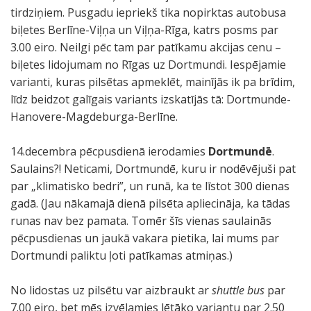
tirdziņiem. Pusgadu iepriekš tika nopirktas autobusa
biļetes Berlīne-Viļņa un Viļņa-Rīga, katrs posms par
3.00 eiro. Neilgi pēc tam par patīkamu akcijas cenu –
biļetes lidojumam no Rīgas uz Dortmundi. Iespējamie
varianti, kuras pilsētas apmeklēt, mainījās ik pa brīdim,
līdz beidzot galīgais variants izskatījās tā: Dortmunde-
Hanovere-Magdeburga-Berlīne.
14.decembra pēcpusdienā ierodamies
Dortmundē
.
Saulains?! Neticami, Dortmundē, kuru ir nodēvējuši pat
par „klimatisko bedri”, un runā, ka te līstot 300 dienas
gadā. (Jau nākamajā dienā pilsēta apliecināja, ka tādas
runas nav bez pamata. Tomēr šīs vienas saulainās
pēcpusdienas un jaukā vakara pietika, lai mums par
Dortmundi paliktu ļoti patīkamas atmiņas.)
No lidostas uz pilsētu var aizbraukt ar
shuttle bus
par
7.00 eiro, bet mēs izvēlamies lētāko variantu par 2.50