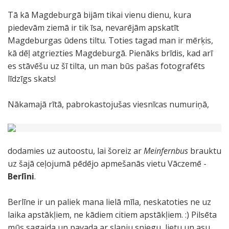
Tā kā Magdeburgā bijām tikai vienu dienu, kura
piedevām ziemā ir tik īsa, nevarējām apskatīt
Magdeburgas ūdens tiltu. Toties tagad man ir mērķis,
kā dēļ atgriezties Magdeburgā. Pienāks brīdis, kad arī
es stāvēšu uz šī tilta, un man būs pašas fotografēts
līdzīgs skats!
Nākamajā rītā, pabrokastojušas viesnīcas numuriņā,
dodamies uz autoostu, lai šoreiz ar
Meinfernbus
brauktu
uz šajā ceļojumā pēdējo apmešanās vietu Vāczemē -
Berlīni
.
Berlīne ir un paliek mana lielā mīla, neskatoties ne uz
laika apstākļiem, ne kādiem citiem apstākļiem. :) Pilsēta
mūs sagaida un pavada ar slapju sniegu, lietu un asu