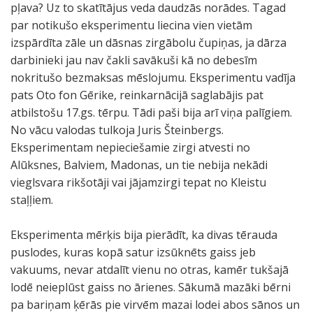
pļava? Uz to skatītājus veda daudzās norādes. Tagad
par notikušo eksperimentu liecina vien vietām
izspārdīta zāle un dāsnas zirgābolu čupiņas, ja dārza
darbinieki jau nav čakli savākuši kā no debesīm
nokritušo bezmaksas mēslojumu. Eksperimentu vadīja
pats Oto fon Gērike, reinkarnācijā saglabājis pat
atbilstošu 17.gs. tērpu. Tādi paši bija arī viņa palīgiem.
No vācu valodas tulkoja Juris Šteinbergs.
Eksperimentam nepieciešamie zirgi atvesti no
Alūksnes, Balviem, Madonas, un tie nebija nekādi
vieglsvara rikšotāji vai jājamzirgi tepat no Kleistu
staļļiem.
Eksperimenta mērķis bija pierādīt, ka divas tērauda
puslodes, kuras kopā satur izsūknēts gaiss jeb
vakuums, nevar atdalīt vienu no otras, kamēr tukšajā
lodē neieplūst gaiss no ārienes. Sākumā mazāki bērni
pa bariņam ķērās pie virvēm mazai lodei abos sānos un