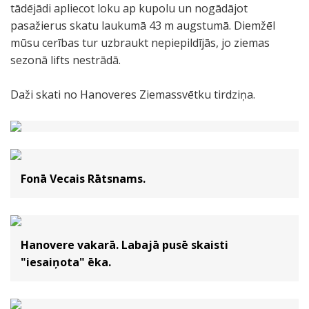
tādējādi apliecot loku ap kupolu un nogādājot
pasažierus skatu laukumā 43 m augstumā. Diemžēl
mūsu cerības tur uzbraukt nepiepildījās, jo ziemas
sezonā lifts nestrādā.
Daži skati no Hanoveres Ziemassvētku tirdziņa.
Fonā Vecais Rātsnams.
Hanovere vakarā. Labajā pusē skaisti
"iesaiņota" ēka.