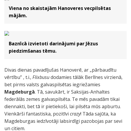
Viena no skaistajām Hanoveres vecpilsētas
mājām.
Baznīcā izvietoti darinājumi par Jēzus
piedzimšanas tēmu.
Divas dienas pavadījušas Hanoverē, ar „pārbaudītu
vērtību” , t.i.,
Flixbusu
dodamies tālāk Berlīnes virzienā,
bet pirms valsts galvaspilsētas iegriežamies
Magdeburgā
. Tā, savukārt, ir Saksijas-Anhaltes
federālās zemes galvaspilsēta. Te mēs pavadām tikai
diennakti, bet tā ir pietiekoši, lai pilsēta mūs apburtu.
Vienkārši fantastiska, pozitīvi
crazy
! Tāda sajūta, ka
Magdeburgas iedzīvotāji labsirdīgi pazobojas par sevi
un citiem.