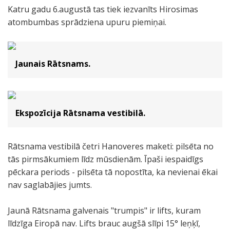
Katru gadu 6.augustā tas tiek iezvanīts Hirosimas
atombumbas sprādziena upuru piemiņai.
Jaunais Rātsnams.
Ekspozīcija Rātsnama vestibilā.
Rātsnama vestibilā četri Hanoveres maketi: pilsēta no
tās pirmsākumiem līdz mūsdienām. Īpaši iespaidīgs
pēckara periods - pilsēta tā nopostīta, ka nevienai ēkai
nav saglabājies jumts.
Jaunā Rātsnama galvenais "trumpis" ir lifts, kuram
līdzīga Eiropā nav. Lifts brauc augšā slīpi 15° leņķī,