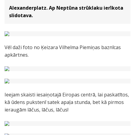
Alexanderplatz. Ap Neptūna strūklaku ierīkota
slidotava.
Vēl daži foto no Ķeizara Vilhelma Piemiņas baznīcas
apkārtnes.
Ieejam skaisti iesaiņotajā Eiropas centrā, lai paskatītos,
kā ūdens pukstenī satek apaļa stunda, bet kā pirmos
ieraugām lāčus, lāčus, lāčus!