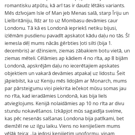
romantisku atpūtu, kā arī tas ir daudz lētāks variants.
Mēs dzīvojam Isle of Man jeb Menas salā, starp Īriju un
Lielbritāniju, līdz ar to uz Mombasu devāmies caur
Londonu. Tā kā es Londonā iepriekš netiku bijusi,
izlēmām pusdienu pavadīt apskatot kādu daļu no tās. Šī
iemesla dēļ mums nācās ģērbties ļoti silti (bija 1.
decembris) ar džinsiem, ziemas zābakiem botu vietā, un
ziemas mēteli. Cēlāmies ap kādiem 4 no rīta, ap 8 bijām
Londonā, apskrējām daļu no iecerētajiem apskates
objektiem un vakarā devāmies atpakaļ uz lidostu. Šeit
jāpiebilst, ka uz Keniju mēs lidojām ar Monarch, mums
par pārsteigumu viņi piekrita iečekot mūsu somas jau
no rīta, kad ieradāmies Londonā, kas bija liels
atvieglojums. Kenijā nolaidāmies ap 10 no rīta ar divu
stundu nokavēšanos. Izkāpjot mūs sagaidīja svelme,
kas pēc nesenās salšanas Londona bija patīkami, bet
diemžēl ne uz ilgu laiku. Viens no kenijiešiem mums
vēlāk teica: „Ja iedosi kenijietim unoformu, viņam