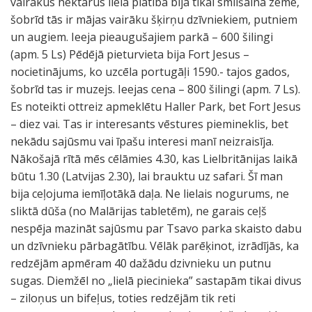
vairākus hektārus lielā platība bija tikai smilšaina zeme,
šobrīd tās ir mājas vairāku šķirņu dzīvniekiem, putniem
un augiem. Ieeja pieaugušajiem parkā – 600 šilingi
(apm. 5 Ls) Pēdējā pieturvieta bija Fort Jesus –
nocietinājums, ko uzcēla portugāļi 1590.- tajos gados,
šobrīd tas ir muzejs. Ieejas cena – 800 šilingi (apm. 7 Ls).
Es noteikti ottreiz apmeklētu Haller Park, bet Fort Jesus
– diez vai. Tas ir interesants vēstures piemineklis, bet
nekādu sajūsmu vai īpašu interesi manī neizraisīja.
Nākošajā rītā mēs cēlāmies 4.30, kas Lielbritānijas laikā
būtu 1.30 (Latvijas 2.30), lai brauktu uz safari. Šī man
bija ceļojuma iemīļotākā daļa. Ne lielais nogurums, ne
sliktā dūša (no Malārijas tabletēm), ne garais ceļš
nespēja mazināt sajūsmu par Tsavo parka skaisto dabu
un dzīvnieku pārbagātību. Vēlāk parēķinot, izrādījās, ka
redzējām apmēram 40 dažādu dzivnieku un putnu
sugas. Diemžēl no „lielā piecinieka” sastapām tikai divus
– ziloņus un bifeļus, toties redzējām tik reti