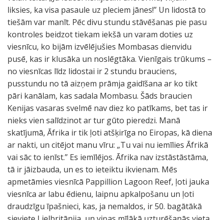
liksies, ka visa pasaule uz pleciem jānes!” Un lidostā to
tiešām var manīt. Pēc divu stundu stāvēšanas pie pasu
kontroles beidzot tiekam iekšā un varam doties uz
viesnīcu, ko bijām izvēlējušies Mombasas dienvidu
pusē, kas ir klusāka un noslēgtāka. Vienīgais trūkums –
no viesnīcas līdz lidostai ir 2 stundu brauciens,
pusstundu no tā aizņem prāmja gaidīšana ar ko tikt
pāri kanālam, kas sadala Mombasu. Šāds braucien
Kenijas vasaras svelmē nav diez ko patīkams, bet tas ir
nieks vien salīdzinot ar tur gūto pieredzi. Manā
skatījumā, Āfrika ir tik ļoti atšķirīga no Eiropas, kā diena
ar nakti, un citējot manu vīru: „Tu vai nu iemīlies Āfrikā
vai sāc to ienīst.” Es iemīlējos. Āfrika nav izstāstāstāma,
tā ir jāizbauda, un es to ieteiktu ikvienam. Mēs
apmetāmies viesnīcā Pappillion Lagoon Reef, ļoti jauka
viesnīca ar labu ēdienu, laipnu apkalpošanu un ļoti
draudzīgu īpašnieci, kas, ja nemaldos, ir 50. bagātākā
sieviete Lielbritānija, un viņas mīļākā uzturēšanās vieta