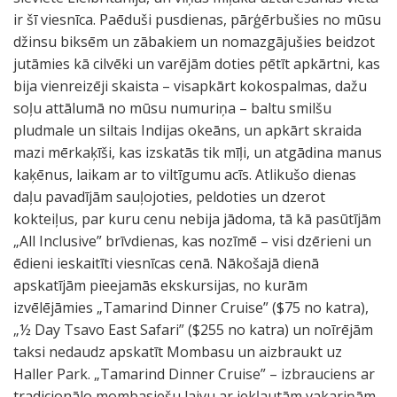
ir šī viesnīca. Paēduši pusdienas, pārģērbušies no mūsu
džinsu biksēm un zābakiem un nomazgājušies beidzot
jutāmies kā cilvēki un varējām doties pētīt apkārtni, kas
bija vienreizēji skaista – visapkārt kokospalmas, dažu
soļu attālumā no mūsu numuriņa – baltu smilšu
pludmale un siltais Indijas okeāns, un apkārt skraida
mazi mērkaķīši, kas izskatās tik mīļi, un atgādina manus
kaķēnus, laikam ar to viltīgumu acīs. Atlikušo dienas
daļu pavadījām sauļojoties, peldoties un dzerot
kokteiļus, par kuru cenu nebija jādoma, tā kā pasūtījām
„All Inclusive” brīvdienas, kas nozīmē – visi dzērieni un
ēdieni ieskaitīti viesnīcas cenā. Nākošajā dienā
apskatījām pieejamās ekskursijas, no kurām
izvēlējāmies „Tamarind Dinner Cruise” ($75 no katra),
„½ Day Tsavo East Safari” ($255 no katra) un noīrējām
taksi nedaudz apskatīt Mombasu un aizbraukt uz
Haller Park. „Tamarind Dinner Cruise” – izbrauciens ar
tradicionālo mombasiešu laivu ar iekļautām vakariņām