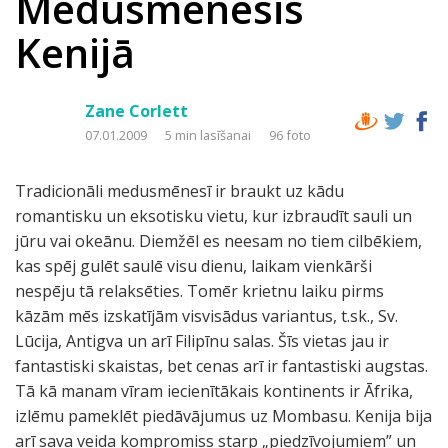
Medusmēnesis
Kenijā
Zane Corlett
07.01.2009
5 min lasīšanai
96 foto
Tradicionāli medusmēnesī ir braukt uz kādu
romantisku un eksotisku vietu, kur izbraudīt sauli un
jūru vai okeānu. Diemžēl es neesam no tiem cilbēkiem,
kas spēj gulēt saulē visu dienu, laikam vienkārši
nespēju tā relaksēties. Tomēr krietnu laiku pirms
kāzām mēs izskatījām visvisādus variantus, t.sk., Sv.
Lūcija, Antigva un arī Filipīnu salas. Šīs vietas jau ir
fantastiski skaistas, bet cenas arī ir fantastiski augstas.
Tā kā manam vīram iecienītākais kontinents ir Āfrika,
izlēmu pameklēt piedāvājumus uz Mombasu. Kenija bija
arī sava veida kompromiss starp „piedzīvojumiem” un