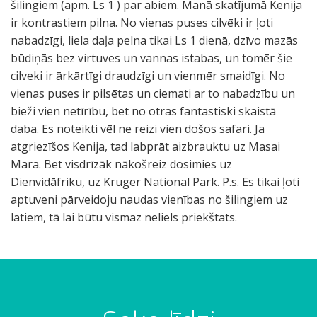
šilingiem (apm. Ls 1 ) par abiem. Manā skatījumā Kenija
ir kontrastiem pilna. No vienas puses cilvēki ir ļoti
nabadzīgi, liela daļa pelna tikai Ls 1 dienā, dzīvo mazās
būdiņās bez virtuves un vannas istabas, un tomēr šie
cilveki ir ārkārtīgi draudzīgi un vienmēr smaidīgi. No
vienas puses ir pilsētas un ciemati ar to nabadzību un
bieži vien netīrību, bet no otras fantastiski skaistā
daba. Es noteikti vēl ne reizi vien došos safari. Ja
atgriezīšos Kenija, tad labprāt aizbrauktu uz Masai
Mara. Bet visdrīzāk nākošreiz dosimies uz
Dienvidāfriku, uz Kruger National Park. P.s. Es tikai ļoti
aptuveni pārveidoju naudas vienības no šilingiem uz
latiem, tā lai būtu vismaz neliels priekštats.
U
E
Š
š
M
S
B
Š
S
S
K
S
S
E
M
U
Z
S
S
S
A
U
n
s
o
i
e
i
e
o
o
e
a
i
i
s
a
z
i
a
i
i
r
z
s
b
g
s
r
l
a
m
p
i
l
s
s
b
i
F
l
u
m
s
s
r
i
i
a
m
k
t
c
i
r
t
m
z
a
a
k
o
o
s
k
z
o
i
e
j
n
i
a
a
h
l
a
m
a
v
r
r
l
r
n
a
o
v
l
f