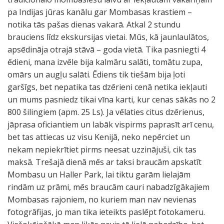
pa Indijas jūras kanālu gar Mombasas krastiem –
notika tās pašas dienas vakarā. Atkal 2 stundu
brauciens līdz ekskursijas vietai. Mūs, kā jaunlaulātos,
apsēdināja otrajā stāvā – goda vietā. Tika pasniegti 4
ēdieni, mana izvēle bija kalmāru salāti, tomātu zupa,
omārs un augļu salāti. Ēdiens tik tiešām bija ļoti
garšīgs, bet nepatika tas dzērieni cenā netika iekļauti
un mums pasniedz tikai vīna karti, kur cenas sākās no 2
800 šilingiem (apm. 25 Ls). Ja vēlaties citus dzērienus,
jāprasa oficiantiem un labāk vispirms paprasīt arī cenu,
bet tas attiecas uz visu Kenijā, neko nepērciet un
nekam nepiekrītiet pirms neesat uzzinājuši, cik tas
maksā. Trešajā dienā mēs ar taksi braucām apskatīt
Mombasu un Haller Park, lai tiktu garām lielajām
rindām uz prāmi, mēs braucām cauri nabadzīgākajiem
Mombasas rajoniem, no kuriem man nav nevienas
fotogrāfijas, jo man tika ieteikts paslēpt fotokameru.