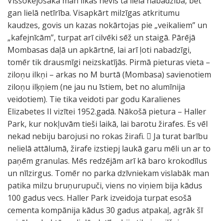
Visšokējošākā man likās nevis tā lielā nabadzība, bet
gan lielā netīrība. Visapkārt milzīgas atkritumu
kaudzes, govis un kazas nokārtojas pie „veikaliem” un
„kafejnīcām”, turpat arī cilvēki sēž un staigā. Pārējā
Mombasas daļā un apkārtnē, lai arī ļoti nabadzīgi,
tomēr tik drausmīgi neizskatījās. Pirmā pieturas vieta –
ziloņu ilkņi – arkas no M burtā (Mombasa) savienotiem
ziloņu ilķņiem (ne jau nu īstiem, bet no alumīnija
veidotiem). Tie tika veidoti par godu Karalienes
Elizabetes II vizītei 1952.gadā. Nākošā pietura – Haller
Park, kur nokļuvām tieši laikā, lai barotu žirafes. Es vēl
nekad nebiju barojusi no rokas žirafi.  Ja turat barību
nelielā attālumā, žirafe izstiepj laukā garu mēli un ar to
paņēm granulas. Mēs redzējām arī kā baro krokodīlus
un nīlzirgus. Tomēr no parka dzīvniekam vislabāk man
patika milzu bruņurupuči, viens no viņiem bija kādus
100 gadus vecs. Haller Park izveidoja turpat esošā
cementa kompānija kādus 30 gadus atpakaļ, agrāk šī