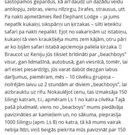
sastopamos gepardus, kā arī daudz un dažādu veidu
antilopju, zebras, vienu nīlzirgu, žirafes, strausus, utt.
Pa nakti apmetāmies Red Elephant Lodge – ja jums
nepatīk kukaiņi, sikspārņi un ķirzakas – silti ieteiktu
safari pa nakti nepalikt. Ejot no vakariņām uz istabiņu,
kukaiņi tā vien kraukšķēja mums zem kājām, otru pāri
ar ko bijām safari istabā apciemoja paliela ķirzaka. 
Braucot uz Keniju jūs tiksiet brīdināti par „beachboys”
visur, gan lidmašīnā, autobusā, gan viesnīcā, tomēr, lai
arī esiet piesardzīgi, jūs varat dabūt diezgan labus
darījumus, piemēram, mēs – 10 cilvēku grupiņa –
noīrējām laivu uz 2 stundām ar diviem „beachboys”, lai
aizbrauktu uz rifu. Nokaulējot cenu, tas izmaksāja 150
šilingi katram, t.i., apmēram Ls 1 no katra cilvēka Tajā
pašā pludmalē, viens no „beacboys” mums piedāvāja
pavizināties ar kamieļiem un, no sākuma, pieprasīja
1000 šilingu (apm. Ls 8) no katra, tā kā mums vairak
nebija līdzi, viņš beigās piekrita mūs pavizināt par 150