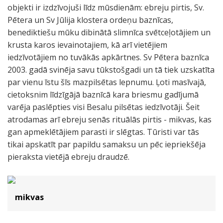
objekti ir izdzīvojuši līdz mūsdienām: ebreju pirtis, Sv.
Pētera un Sv Jūlija klostera ordeņu baznīcas,
benediktiešu mūku dibinātā slimnīca svētceļotājiem un
krusta karos ievainotajiem, kā arī vietējiem
iedzīvotājiem no tuvākās apkārtnes. Sv Pētera baznīca
2003. gadā svinēja savu tūkstošgadi un tā tiek uzskatīta
par vienu īstu šīs mazpilsētas lepnumu. Ļoti masīvajā,
cietoksnim līdzīgājā baznīcā kara briesmu gadījumā
varēja paslēpties visi Besalu pilsētas iedzīvotāji. Šeit
atrodamas arī ebreju senās rituālās pirtis - mikvas, kas
gan apmeklētājiem parasti ir slēgtas. Tūristi var tās
tikai apskatīt par papildu samaksu un pēc iepriekšēja
pieraksta vietējā ebreju draudzē.
mikvas