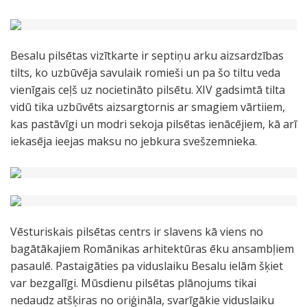
Besalu pilsētas vizītkarte ir septiņu arku aizsardzības
tilts, ko uzbūvēja savulaik romieši un pa šo tiltu veda
vienīgais ceļš uz nocietināto pilsētu. XIV gadsimtā tilta
vidū tika uzbūvēts aizsargtornis ar smagiem vārtiiem,
kas pastāvīgi un modri sekoja pilsētas ienācējiem, kā arī
iekasēja ieejas maksu no jebkura svešzemnieka.
Vēsturiskais pilsētas centrs ir slavens kā viens no
bagātākajiem Romānikas arhitektūras ēku ansambļiem
pasaulē. Pastaigāties pa viduslaiku Besalu ielām šķiet
var bezgalīgi. Mūsdienu pilsētas plānojums tikai
nedaudz atšķiras no oriģināla, svarīgākie viduslaiku