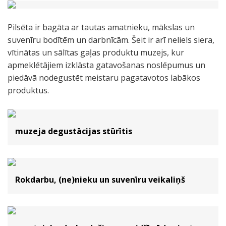
Pilsēta ir bagāta ar tautas amatnieku, mākslas un
suvenīru bodītēm un darbnīcām. Šeit ir arī neliels siera,
vītinātas un sālītas gaļas produktu muzejs, kur
apmeklētājiem izklāsta gatavošanas noslēpumus un
piedāvā nodegustēt meistaru pagatavotos labākos
produktus.
muzeja degustācijas stūrītis
Rokdarbu, (ne)nieku un suvenīru veikaliņš