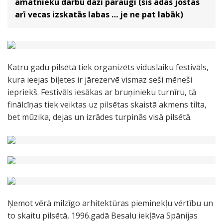
amatnieku darbu daži paraugi (šīs ādas jostas
arī vecas izskatās labas … je ne pat labāk)
Katru gadu pilsētā tiek organizēts viduslaiku festivāls,
kura ieejas biļetes ir jārezervē vismaz seši mēneši
iepriekš. Festivāls iesākas ar bruņinieku turnīru, tā
finālcīņas tiek veiktas uz pilsētas skaistā akmens tilta,
bet mūzika, dejas un izrādes turpinās visā pilsētā.
Ņemot vērā milzīgo arhitektūras pieminekļu vērtību un
to skaitu pilsētā, 1996.gadā Besalu iekļāva Spānijas