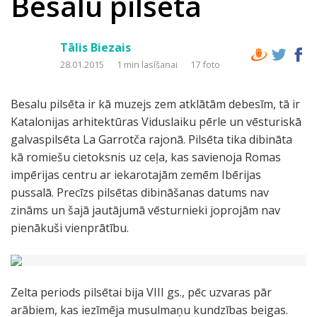
Besalu pilsēta
Tālis Biezais
28.01.2015
1 min lasīšanai
17 foto
Besalu pilsēta ir kā muzejs zem atklātām debesīm, tā ir
Katalonijas arhitektūras Viduslaiku pērle un vēsturiskā
galvaspilsēta La Garrotča rajonā. Pilsēta tika dibināta
kā romiešu cietoksnis uz ceļa, kas savienoja Romas
impērijas centru ar iekarotajām zemēm Ibērijas
pussalā. Precīzs pilsētas dibināšanas datums nav
zināms un šajā jautājumā vēsturnieki joprojām nav
pienākuši vienprātību.
Zelta periods pilsētai bija VIII gs., pēc uzvaras pār
arābiem, kas iezīmēja musulmaņu kundzības beigas.