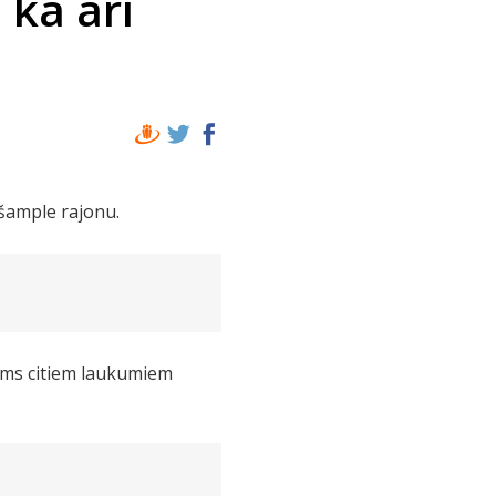
 kā arī
Ešample rajonu.
ināms citiem laukumiem