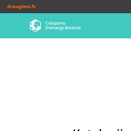
Ceļojumu
Dienasgrāmatas