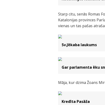
Starp citu, senās Romas F
Katalonijas provinces Parla
vienas un tas pašas atrašan
Sv.Jēkaba laukums
Gar parlamenta ēku sn
Māja, kur dzima Žoans Miro
Kredīta Pasāža