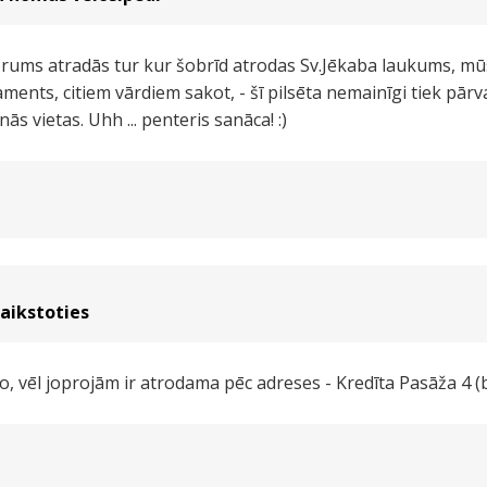
orums atradās tur kur šobrīd atrodas Sv.Jēkaba laukums, mū
ments, citiem vārdiem sakot, - šī pilsēta nemainīgi tiek pār
ās vietas. Uhh ... penteris sanāca! :)
aikstoties
, vēl joprojām ir atrodama pēc adreses - Kredīta Pasāža 4 (b