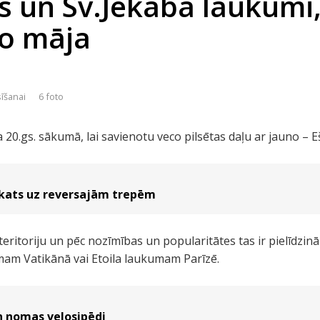
s un Sv.Jēkaba laukumi,
o māja
sīšanai
6 foto
 20.gs. sākumā, lai savienotu veco pilsētas daļu ar jauno – 
skats uz reversajām trepēm
 teritoriju un pēc nozīmības un popularitātes tas ir pielīdz
mam Vatikānā vai Etoila laukumam Parīzē.
n nomas velosipēdi