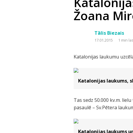
Katalonija
Žoana Mir
Tālis Biezais
17.01.2015
1 min la
Katalonijas laukumu uzcēla
Katalonijas laukums, 
Tas sedz 50.000 kv.m. lielu
pasaulē – Sv.Pētera lauku
Katalonijas laukums u