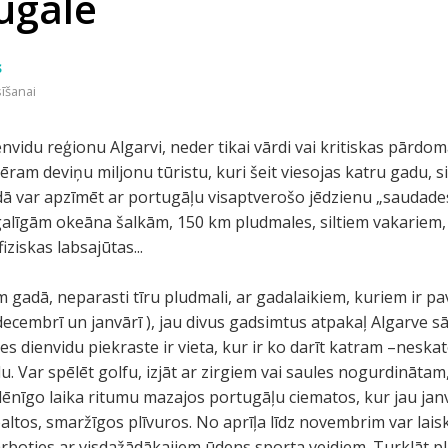
ugāle
s
sīšanai
nvidu reģionu Algarvi, neder tikai vārdi vai kritiskas pārdo
am deviņu miljonu tūristu, kuri šeit viesojas katru gadu, si
ā var apzīmēt ar portugāļu visaptverošo jēdzienu „saudades”
zgalīgām okeāna šalkām, 150 km pludmales, siltiem vakariem,
iziskas labsajūtas...
gadā, neparasti tīru pludmali, ar gadalaikiem, kuriem ir pa
 decembrī un janvārī ), jau divus gadsimtus atpakaļ Algarve s
les dienvidu piekraste ir vieta, kur ir ko darīt katram –nesk
u. Var spēlēt golfu, izjāt ar zirgiem vai saules nogurdinātam,
tu lēnīgo laika ritumu mazajos portugāļu ciematos, kur jau j
baltos, smaržīgos plīvuros. No aprīļa līdz novembrim var lai
boties ar visdažādākajiem ūdens sporta veidiem. Turklāt plu