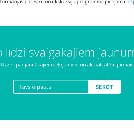
nformācijas par Faru un ekskursiju programma pieejama
htt
 līdzi svaigākajiem jaun
Uzzini par jaunākajiem ceļojumiem un aktualitātēm pirmais
SEKOT