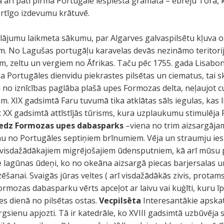
ja arī pati pirmā Portugālē iespiestā grāmata – ebreju Tora, 
ērtīgo izdevumu krātuvē.
klājumu laikmeta sākumu, par Algarves galvaspilsētu kļuva o
em. No Lagušas portugāļu karavelas devās nezināmo teritori
ām, zeltu un vergiem no Āfrikas. Taču pēc 1755. gada Lisabon
ja Portugāles dienvidu piekrastes pilsētas un ciematus, tai 
ētu no iznīcības paglāba plašā upes Formozas delta, neļaujot c
m. XIX gadsimtā Faru tuvumā tika atklātas sāls iegulas, kas
rt XX gadsimtā attīstījās tūrisms, kura uzplaukumu stimulēja
redz
Formozas upes dabasparks
–viena no trim aizsargāja
enu no Portugāles septiņiem brīnumiem. Vēja un straumju ie
a visdažādākajiem migrējošajiem ūdensputniem, kā arī mūsu p
e lagūnas ūdeņi, ko no okeāna aizsargā piecas barjersalas un
šanai. Svaigās jūras veltes ( arī visdažādākās zivis, protam
ormozas dabasparku vērts apceļot ar laivu vai kuģīti, kuru ī
s dienā no pilsētas ostas.
Vecpilsēta
Interesantākie apskat
argsienu apjozti. Tā ir katedrāle, ko XVIII gadsimtā uzbūvēj