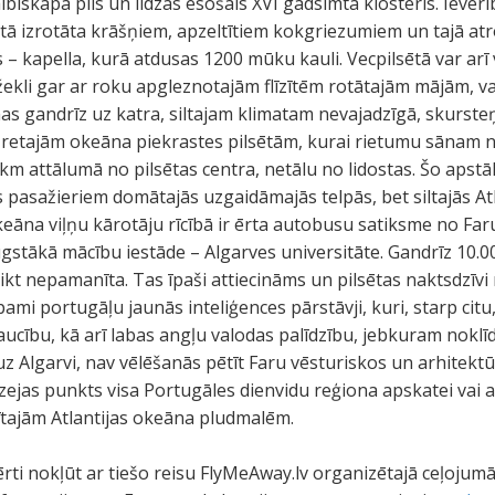
rhibīskapa pils un līdzas esošais XVI gadsimta klosteris. Ievērī
tā izrotāta krāšņiem, apzeltītiem kokgriezumiem un tajā atr
 – kapella, kurā atdusas 1200 mūku kauli. Vecpilsētā var arī 
ekli gar ar roku apgleznotajām flīzītēm rotātajām mājām, v
mas gandrīz uz katra, siltajam klimatam nevajadzīgā, skursteņ
o retajām okeāna piekrastes pilsētām, kurai rietumu sānam 
 attālumā no pilsētas centra, netālu no lidostas. Šo apstākl
is pasažieriem domātajās uzgaidāmajās telpās, bet siltajās A
okeāna viļņu kārotāju rīcībā ir ērta autobusu satiksme no Far
gstākā mācību iestāde – Algarves universitāte. Gandrīz 10.
likt nepamanīta. Tas īpaši attiecināms un pilsētas naktsdzīvi
ami portugāļu jaunās inteliģences pārstāvji, kuri, starp citu,
aucību, kā arī labas angļu valodas palīdzību, jebkuram nokl
t uz Algarvi, nav vēlēšanās pētīt Faru vēsturiskos un arhitekt
izejas punkts visa Portugāles dienvidu reģiona apskatei vai a
ītajām Atlantijas okeāna pludmalēm.
rti nokļūt ar tiešo reisu FlyMeAway.lv organizētajā ceļojum