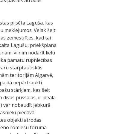
kas pašlaik atrodas
stas pilsēta Laguša, kas
ju meklējumos. Vēlāk šeit
as zemestrīces, kad tai
skaitā Lagušu, priekšplānā
unami vilnim nodarīt lielu
 lika pamatu rūpniecības
 Faru starptautiskās
mām teritorijām Algarvē,
spaidā nepārtraukti
ašu stārķiem, kas šeit
 divas pussalas, ir ideāla
s) var nobaudīt jebkurā
pasnieki piedāvā
es objekti atrodas
a seno romiešu foruma