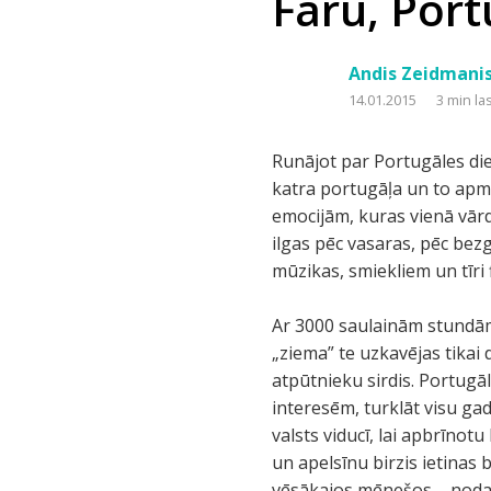
Faru, Port
Andis Zeidmani
14.01.2015
3 min la
Runājot par Portugāles die
katra portugāļa un to apmēr
emocijām, kuras vienā vārd
ilgas pēc vasaras, pēc be
mūzikas, smiekliem un tīri f
Ar 3000 saulainām stundām 
„ziema” te uzkavējas tikai
atpūtnieku sirdis. Portugā
interesēm, turklāt visu gad
valsts viducī, lai apbrīno
un apelsīnu birzis ietinas 
vēsākajos mēnešos – nodar