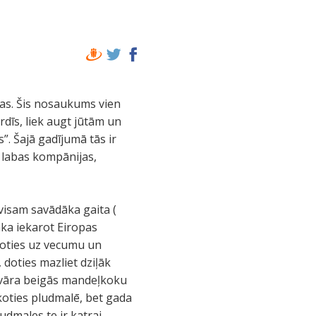
mas. Šis nosaukums vien
rdīs, liek augt jūtām un
. Šajā gadījumā tās ir
 labas kompānijas,
visam savādāka gaita (
āka iekarot Eiropas
atoties uz vecumu un
 doties mazliet dziļāk
anvāra beigās mandeļkoku
skoties pludmalē, bet gada
dmales te ir katrai