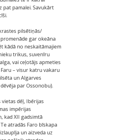
dz pat pamalei. Savukārt
īši.
rastes pilsētiņās/
gu promenāde gar okeāna
ēdēt kādā no neskaitāmajiem
nieku trikus, suvenīru
alga, vai ceļotājs apmeties
 Faru – visur katru vakaru
ilsēta un Algarves
o dēvēja par Ossonobu).
vietas dēļ, Ibērijas
omas impērijas
m, kad XII gadsimtā
. Te atradās Faro bīskapa
izlaupīja un aizveda uz