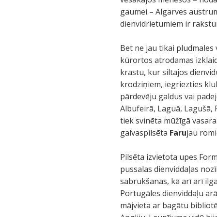
gaumei – Algarves austrumu
dienvidrietumiem ir rakstur
Bet ne jau tikai pludmales
kūrortos atrodamas izklai
krastu, kur siltajos dienv
krodziņiem, iegriezties kl
pārdevēju galdus vai padej
Albufeirā, Laguā, Lagušā, P
tiek svinēta mūžīgā vasara
galvaspilsēta
Faru
jau romi
Pilsēta izvietota upes Form
pussalas dienviddaļas nozī
sabrukšanas, kā arī arī ilg
Portugāles dienviddaļu arā
mājvieta ar bagātu bibliot