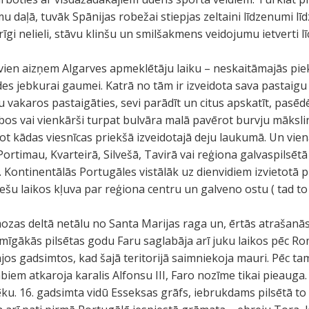
 daļā, tuvāk Spānijas robežai stiepjas zeltaini līdzenumi lī
īgi nelieli, stāvu klinšu un smilšakmens veidojumu ietverti līc
 vien aizņem Algarves apmeklētāju laiku – neskaitāmajās piek
des jebkurai gaumei. Katrā no tām ir izveidota sava pastai
idu vakaros pastaigāties, sevi parādīt un citus apskatīt, pas
ubos vai vienkārši turpat bulvāra malā pavērot burvju māksli
ot kādas viesnīcas priekšā izveidotajā deju laukumā. Un vien
ortimau, Kvarteirā, Silvešā, Tavirā vai reģiona galvaspilsētā
. Kontinentālās Portugāles vistālāk uz dienvidiem izvietotā p
ešu laikos kļuva par reģiona centru un galveno ostu ( tad t
ozas deltā netālu no Santa Marijas raga un, ērtās atrašanās 
mīgākās pilsētas godu Faru saglabāja arī juku laikos pēc R
ajos gadsimtos, kad šajā teritorijā saimniekoja mauri. Pēc ta
biem atkaroja karalis Alfonsu III, Faro nozīme tikai pieauga
ēku. 16. gadsimta vidū Esseksas grāfs, iebrukdams pilsētā to 