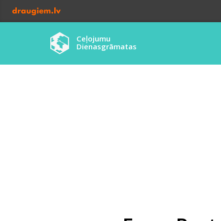
Ceļojumu
Dienasgrāmatas