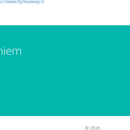
p://www.flymeaway.lv
umiem
© 2026