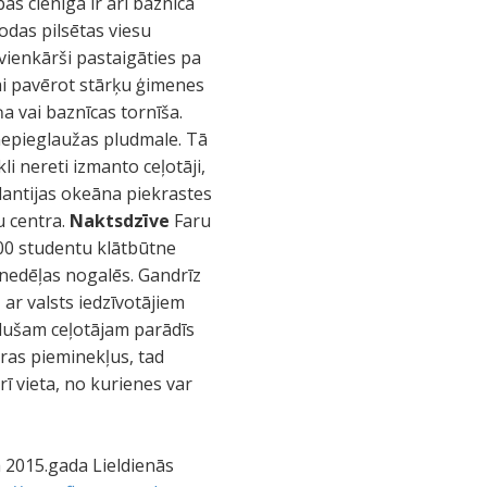
bas cienīga ir arī baznīca
odas pilsētas viesu
vienkārši pastaigāties pa
ai pavērot stārķu ģimenes
a vai baznīcas tornīša.
nepieglaužas pludmale. Tā
i nereti izmanto ceļotāji,
tlantijas okeāna piekrastes
u centra.
Naktsdzīve
Faru
000 studentu klātbūtne
 nedēļas nogalēs. Gandrīz
 ar valsts iedzīvotājiem
īdušam ceļotājam parādīs
ūras pieminekļus, tad
rī vieta, no kurienes var
ā 2015.gada Lieldienās