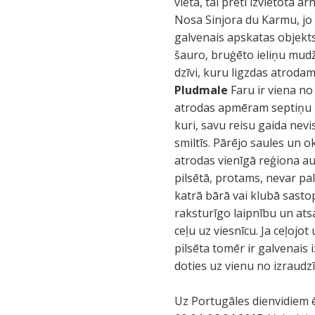
vietā, tai pretī izvietotā a
Nosa Sinjora du Karmu, jo 
galvenais apskatas objekts
šauro, bruģēto ieliņu mudž
dzīvi, kuru ligzdas atroda
Pludmale
Faru ir viena n
atrodas apmēram septiņu km
kuri, savu reisu gaida nev
smiltīs. Pārējo saules un 
atrodas vienīgā reģiona au
pilsētā, protams, nevar pa
katrā bārā vai klubā sastop
raksturīgo laipnību un ats
ceļu uz viesnīcu. Ja ceļojo
pilsēta tomēr ir galvenais 
doties uz vienu no izraudz
Uz Portugāles dienvidiem ē