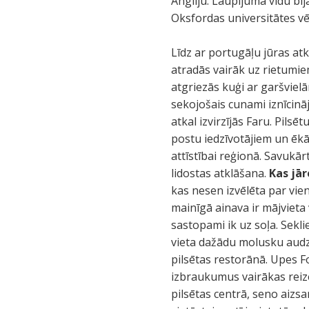
Angliju. Laupījuma vidū bi
Oksfordas universitātes v
Līdz ar portugāļu jūras at
atradās vairāk uz rietumi
atgriezās kuģi ar garšviel
sekojošais cunami iznīcinā
atkal izvirzījās Faru. Pils
postu iedzīvotājiem un ēkā
attīstībai reģionā. Savukā
lidostas atklāšana.
Kas jā
kas nesen izvēlēta par vi
mainīgā ainava ir mājviet
sastopami ik uz soļa. Sekli
vieta dažādu molusku audzē
pilsētas restorānā. Upes F
izbraukumus vairākas reize
pilsētas centrā, seno aizs