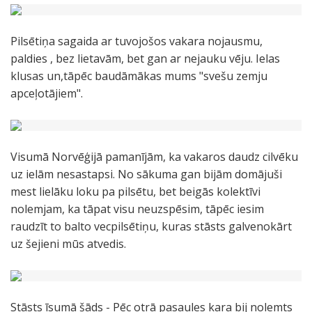
Pilsētiņa sagaida ar tuvojošos vakara nojausmu,
paldies , bez lietavām, bet gan ar nejauku vēju. Ielas
klusas un,tāpēc baudāmākas mums "svešu zemju
apceļotājiem".
Visumā Norvēģijā pamanījām, ka vakaros daudz cilvēku
uz ielām nesastapsi. No sākuma gan bijām domājuši
mest lielāku loku pa pilsētu, bet beigās kolektīvi
nolemjam, ka tāpat visu neuzspēsim, tāpēc iesim
raudzīt to balto vecpilsētiņu, kuras stāsts galvenokārt
uz šejieni mūs atvedis.
Stāsts īsumā šāds - Pēc otrā pasaules kara bij nolemts