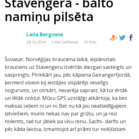
Stavengera - balto
namiņu pilsēta
Laila Bergsone
28.12.2014
1 min lasīšanai
10 foto
Šovasar, Norvēģijas brauciena laikā, ieplānotais
brauciens uz Stavengeru izvērtās diezgan sasteigts un
saspringts. Pirmkārt jau, pēc kāpiena Geirangerfjordā,
ķermenī visiem bij iestājies vispārējs veselīgs
nogurums, un otrkārt, nevarēja saprast, kā tur ērtāk
un lētāk nokļut. Mūsu GPS uzstājīgi atkārtoja, ka bez
maksas ceļiem ni un ni. Bet nu kā jau neatlaidīgajiem
latviešiem, mums nekas nav par grūtu, un ja reiz
nolemts, tad tur jātiek pa visu cenu...Sacīts- darīts un
pēc kāda laiciņa, izmantojot arī prāmi tur nokļūstam.