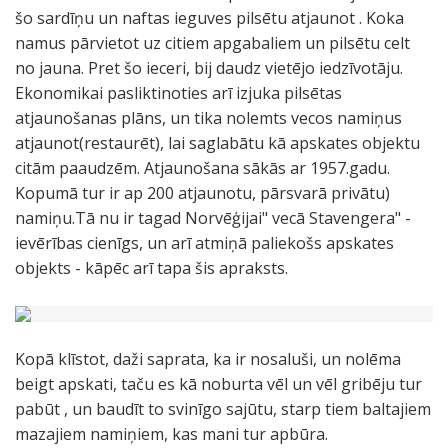
šo sardīņu un naftas ieguves pilsētu atjaunot . Koka
namus pārvietot uz citiem apgabaliem un pilsētu celt
no jauna. Pret šo ieceri, bij daudz vietējo iedzīvotāju.
Ekonomikai pasliktinoties arī izjuka pilsētas
atjaunošanas plāns, un tika nolemts vecos namiņus
atjaunot(restaurēt), lai saglabātu kā apskates objektu
citām paaudzēm. Atjaunošana sākās ar 1957.gadu.
Kopumā tur ir ap 200 atjaunotu, pārsvarā privātu)
namiņu.Tā nu ir tagad Norvēģijai" vecā Stavengera" -
ievērības cienīgs, un arī atmiņā paliekošs apskates
objekts - kāpēc arī tapa šis apraksts.
Kopā klīstot, daži saprata, ka ir nosaluši, un nolēma
beigt apskati, taču es kā noburta vēl un vēl gribēju tur
pabūt , un baudīt to svinīgo sajūtu, starp tiem baltajiem
mazajiem namiņiem, kas mani tur apbūra.