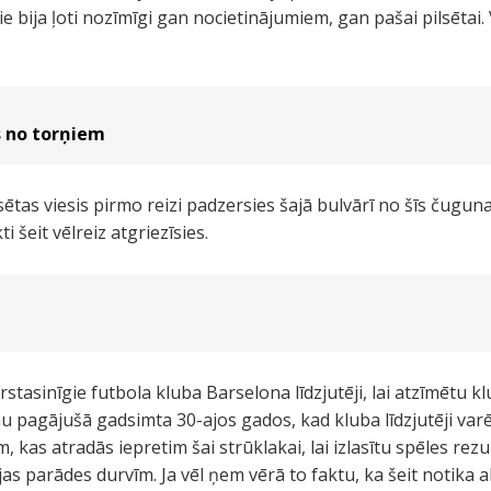
tie bija ļoti nozīmīgi gan nocietinājumiem, gan pašai pilsētai
s no torņiem
sētas viesis pirmo reizi padzersies šajā bulvārī no šīs čuguna
i šeit vēlreiz atgriezīsies.
rstasinīgie futbola kluba Barselona līdzjutēji, lai atzīmētu
jau pagājušā gadsimta 30-ajos gados, kad kluba līdzjutēji var
, kas atradās iepretim šai strūklakai, lai izlasītu spēles rezu
jas parādes durvīm. Ja vēl ņem vērā to faktu, ka šeit notika a