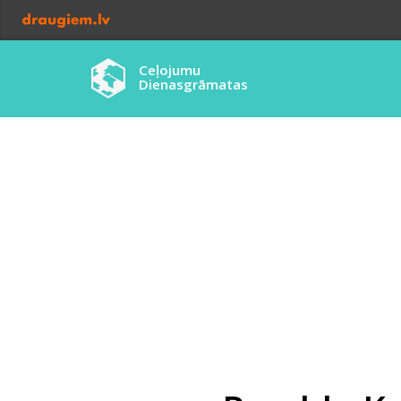
Ceļojumu
Dienasgrāmatas