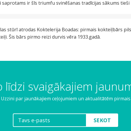
i saprotams ir šīs triumfu svinēšanas tradīcijas sākums tieši 
as stūrī atrodas Koktelerija Boadas: pirmais kokteiļbārs pils
eiļi. Šis bārs pirmo reizi durvis vēra 1933.gadā.
 līdzi svaigākajiem jaun
Uzzini par jaunākajiem ceļojumiem un aktualitātēm pirmais
SEKOT