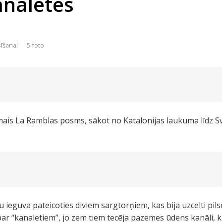
naletes
sīšanai
5 foto
irmais La Ramblas posms, sākot no Katalonijas laukuma līdz
eguva pateicoties diviem sargtorņiem, kas bija uzcelti pil
ar “kanaletiem”, jo zem tiem tecēja pazemes ūdens kanāli, k