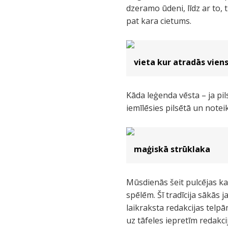
dzeramo ūdeni, līdz ar to, 
pat kara cietums.
vieta kur atradās vien
Kāda leģenda vēsta – ja pil
iemīlēsies pilsētā un noteikt
maģiskā strūklaka
Mūsdienās šeit pulcējas ka
spēlēm. Šī tradīcija sākās 
laikraksta redakcijas telpām
uz tāfeles iepretīm redakci