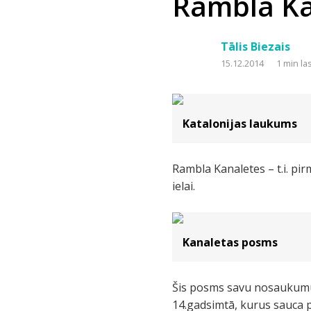
Rambla Ka
Tālis Biezais
15.12.2014
1 min la
Katalonijas laukums
Rambla Kanaletes – t.i. p
ielai.
Kanaletas posms
Šis posms savu nosaukumu i
14.gadsimtā, kurus sauca p