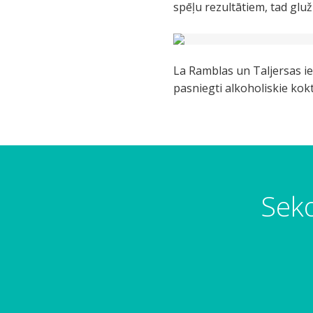
spēļu rezultātiem, tad gluž
La Ramblas un Taljersas iel
pasniegti alkoholiskie kokt
Seko