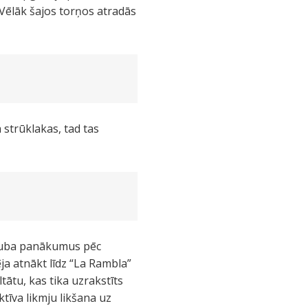
. Vēlāk šajos torņos atradās
 strūklakas, tad tas
 kluba panākumus pēc
ēja atnākt līdz “La Rambla”
ltātu, kas tika uzrakstīts
ktīva likmju likšana uz