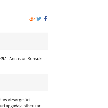
 Svētās Annas un Bonsukses
sētas aizsargmūrī
uri apgādāja pilsētu ar