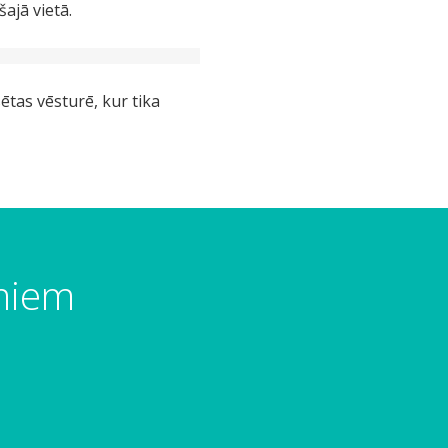
šajā vietā.
ētas vēsturē, kur tika
umiem