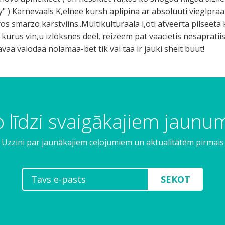
y" ) Karnevaals K,elnee kursh aplipina ar absoluuti vieglpra
os smarzo karstviins..Multikulturaala l,oti atveerta pilseeta
i kurus vin,u izloksnes deel, reizeem pat vaacietis nesaprati
avaa valodaa nolamaa-bet tik vai taa ir jauki sheit buut!
 līdzi svaigākajiem jaun
Uzzini par jaunākajiem ceļojumiem un aktualitātēm pirmais
SEKOT