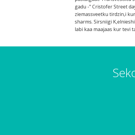
gadu -" Cristofer Street da
ziemassveetku tirdzin,i kur
sharms. Sirsniigi K,elniesh
labi kaa maajaas kur tevi t
Seko