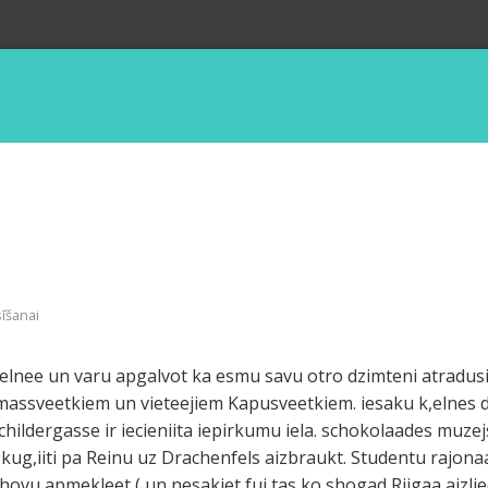
sīšanai
elnee un varu apgalvot ka esmu savu otro dzimteni atradusi. 
massveetkiem un vieteejiem Kapusveetkiem. iesaku k,elnes 
Schildergasse ir iecieniita iepirkumu iela. schokolaades muz
ug,iiti pa Reinu uz Drachenfels aizbraukt. Studentu rajona
shovu apmekleet ( un nesakiet fui,tas ko shogad Riigaa aizl