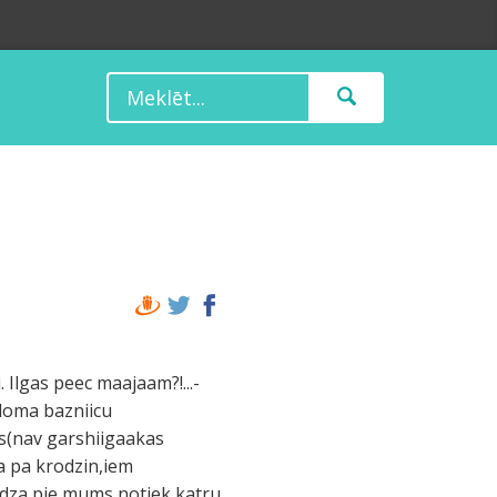
Ilgas peec maajaam?!...-
doma bazniicu
ejs(nav garshiigaakas
a pa krodzin,iem
iedza pie mums notiek katru