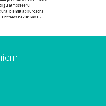
atiigu atmosfeeru.
 kurai piemiit apburoschs
is. Protams nekur nav tik
umiem