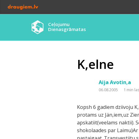
Ceļojumu
Dienasgrāmatas
K,elne
Aija Avotin,a
06.08.2005
1 min la
Kopsh 6 gadiem dziivoju K,
protams uz Jän,iem,uz Zie
apskatiit(veelams naktii). 
shokolaades par Laimu)Ar k
pastaigaat. Transvestiitu 