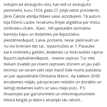
soļojam pa aizaugušo ceļu, kas ved uz aizaugušo
pieminekli, kuru 1924. gada 27. jūlijā valsts prezidents
Jānis Čakste atklāja Nāves salas aizstāvjiem. Tā autors
bija Eižens Laube. Ierakumu līnijas atgādina par mūsu
strēlnieku cīņām... Baisi... Vēl apskatām zenināmo
kareivju kapu un dodamies pie &quot;laivu
piestātnes&quot;. Laiva, protams, nevar piebraukt un
nu visi brienam lídz tai... Iepazinušies ar 1. Pasaules
kara strélnieku gaitám, dodamies uz Aizkraukles rajona
&quot;Liepkalniem&quot; - maizes ceptuvi. Tur més
tiekam izvadáti pa visiem ceptuves stúriem un jau paši
bezmaz vai varam sákt cept maizi! Gide mums pastásta
arí par appludinátá Olinkalna likteni... Ap kádiem 20:00
ierodamies májás, párspriezam redzéto un dzirdéto un
laimígi dodamies katrs uz savu máju pusi... P.S.
Atvainojiet par garumzímém un míkstinájumzimém
teksta beigás jo dators atsacíjás tás rakstít...