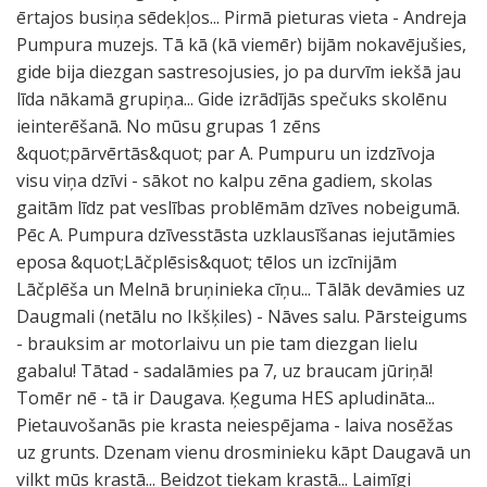
ērtajos busiņa sēdekļos... Pirmā pieturas vieta - Andreja
Pumpura muzejs. Tā kā (kā viemēr) bijām nokavējušies,
gide bija diezgan sastresojusies, jo pa durvīm iekšā jau
līda nākamā grupiņa... Gide izrādījās spečuks skolēnu
ieinterēšanā. No mūsu grupas 1 zēns
&quot;pārvērtās&quot; par A. Pumpuru un izdzīvoja
visu viņa dzīvi - sākot no kalpu zēna gadiem, skolas
gaitām līdz pat veslības problēmām dzīves nobeigumā.
Pēc A. Pumpura dzīvesstāsta uzklausīšanas iejutāmies
eposa &quot;Lāčplēsis&quot; tēlos un izcīnijām
Lāčplēša un Melnā bruņinieka cīņu... Tālāk devāmies uz
Daugmali (netālu no Ikšķiles) - Nāves salu. Pārsteigums
- brauksim ar motorlaivu un pie tam diezgan lielu
gabalu! Tātad - sadalāmies pa 7, uz braucam jūriņā!
Tomēr nē - tā ir Daugava. Ķeguma HES apludināta...
Pietauvošanās pie krasta neiespējama - laiva nosēžas
uz grunts. Dzenam vienu drosminieku kāpt Daugavā un
vilkt mūs krastā... Beidzot tiekam krastā... Laimīgi