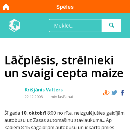
Lāčplēsis, strēlnieki
un svaigi cepta maize
Krišjānis Valters
22.12.2008
1 min lasīšanai
Šī gada
10. oktobrī
8:00 no rīta, neizgulējušies gaidījām
autobusu uz Zasas automašīnu stāvlaukuma... Ap
kādiem 8:15 sagaidījām autobusu un iekārtojāmies