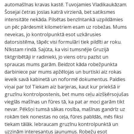
automašīnas kravas kastē. Tuvojamies Vladikaukāzam.
Šosejai četras joslas katrā virzienā, bet satiksmes
intensitāte nekāda. Pilsētas benzīntankā uzpildāmies
un pēc pārdesmit kilometriem esam uz robežas. Mums
neveicas, jo kontrolpunktā esot uzkārusies
datorsistēma, tāpēc visi formulāri tiek pildīti ar roku.
Nīkstam rindā. Sajūta, ka visi tumsnējie Gruzijā
tiktgribētāji ir radinieki, jo viens otru pazīst un
spraucas mums garām. Beidzot kāda robežpunkta
darbiniece par mums apžēlojas un burtiski aiz rokas
ievelk savā kabinetā un noformē dokumentus. Paldies
viņai par to! Tiekam aiz barjeras, kaut kur priekšā ir
gruzīnu kontrolpostenis, bet mums ceļu aizšķērsojušas
vieglās mašīnas un fūres tā, ka pat ar moci garām tikt
nevar. Pēkšņi tumsā sākas rosība, mašīnas gandrīz uz
rokām tiek nonestas no ceļa, fūres pabīdās, mēs fiksi
tiekam tālāk. Iebraucam gruzīnu kontrolpunktā un
uzzinām interesantus jaunumus. Robežu esot