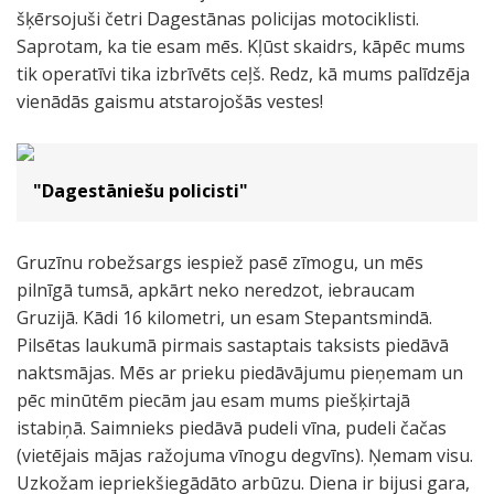
šķērsojuši četri Dagestānas policijas motociklisti.
Saprotam, ka tie esam mēs. Kļūst skaidrs, kāpēc mums
tik operatīvi tika izbrīvēts ceļš. Redz, kā mums palīdzēja
vienādās gaismu atstarojošās vestes!
"Dagestāniešu policisti"
Gruzīnu robežsargs iespiež pasē zīmogu, un mēs
pilnīgā tumsā, apkārt neko neredzot, iebraucam
Gruzijā. Kādi 16 kilometri, un esam Stepantsmindā.
Pilsētas laukumā pirmais sastaptais taksists piedāvā
naktsmājas. Mēs ar prieku piedāvājumu pieņemam un
pēc minūtēm piecām jau esam mums piešķirtajā
istabiņā. Saimnieks piedāvā pudeli vīna, pudeli čačas
(vietējais mājas ražojuma vīnogu degvīns). Ņemam visu.
Uzkožam iepriekšiegādāto arbūzu. Diena ir bijusi gara,