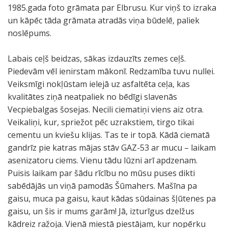
1985.gada foto grāmata par Elbrusu. Kur viņš to izraka
un kāpēc tāda grāmata atradās viņa būdelē, paliek
noslēpums.
Labais ceļš beidzas, sākas izdauzīts zemes ceļš.
Piedevām vēl ienirstam mākonī. Redzamība tuvu nullei.
Veiksmīgi nokļūstam ielejā uz asfaltēta ceļa, kas
kvalitātes ziņā neatpaliek no bēdīgi slavenās
Vecpiebalgas šosejas. Necili ciematiņi viens aiz otra.
Veikaliņi, kur, spriežot pēc uzrakstiem, tirgo tikai
cementu un kviešu klijas. Tas te ir topā. Kādā ciematā
gandrīz pie katras mājas stāv GAZ-53 ar mucu – laikam
asenizatoru ciems. Vienu tādu lūzni arī apdzenam.
Puisis laikam par šādu rīcību no mūsu puses dikti
sabēdājās un viņā pamodās Šūmahers. Mašīna pa
gaisu, muca pa gaisu, kaut kādas sūdainas šļūtenes pa
gaisu, un šis ir mums garām! Jā, izturīgus dzelžus
kādreiz ražoja. Vienā miestā piestājam, kur nopērku