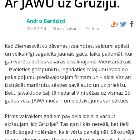
Ar JAWU uz Gruziju.
Andris Bardziņš
02.12.2014
26 min lasīšanai
64 foto
Kad Ziemassvētku dāvanas izsaiņotas, saldumi apēsti
un veiksmīgi sagaidīts Jaunais gads, laiks padomāt, kur
gan varētu doties vasaras atvaļinājumā. Vienkāršākais
– izvēlēties galapunktu, iegādāties ceļojumu kādā no
pakalpojumu piedāvājošajām firmām un – aidā! Var arī
izstrādāt maršrutu, sēsties savā auto un uz priekšu.
Bet… jawakluba čaļi tā nedara! Viņi sēžas uz vismaz 25
gadus veca JAWA moča – un piedzīvojums var sākties.
Pirms vairākiem gadiem pavīdēja ideja: a varbūt
aizšaujam līdz Gruzijai? Tas gan likās nereāli, bet tieši
tāpēc šogad nolēmām, ka ir vērts pamēģināt. Sākotnējā
doma – doties cauri Ukrainai uz Kerčas pussalu, tad ar