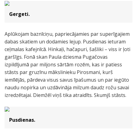
Gergeti.
Aplūkojam baznīciņu, papriecājamies par superīgajiem
dabas skatiem un dodamies lejup. Pusdienas ieturam
ceļmalas kafejnīcā. Hinkaļi, hačapuri, šašliki – viss ir ļoti
garšīgs. Fonā skan Paula dziesma Pugačovas
izpildījumā par miljons sārtām rozēm, kas ir patiess
stāsts par gruzīnu mākslinieku Pirosmani, kurš
iemīlējās, pārdeva visus savus īpašumus un par iegūto
naudu nopirka un uzdāvināja milzum daudz rožu savai
izredzētajai. Diemžēl viņš tika atraidīts. Skumjš stāsts.
Pusdienas.