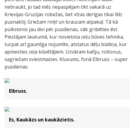
nebraukt, jo tad mēs nepaspējam tikt vakarā uz
Krievijas-Gruzijas robežas, bet vīzas derīgas tikai līdz
pusnaktij. Griežam rinķī un braucam atpakaļ. Tā kā
pulkstenis jau divi pēc pusdienas, sāk gribēties ēst.
Piestājam laukumā, kur novietota ceļu būves tehnika,
turpat arī gaumīga nojumīte, atstatus dēļu būdiņa, kur
apmesties ceļa būvētājiem. Uzvāram kafiju, roltonus,
sagriežam sviestmaizes. Klusums, fonā Elbruss – super
pusdienas.
Elbruss.
Es, Kaukāzs un kaukāzietis.