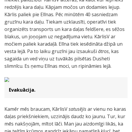
redzējis kara daļu. Kāpjam močos un dodamies lejup.
Kārlis paliek pie Elīnas. Pēc minūtēm 40 sasniedzam
gruzīnu kara daļu. Tiekam uzklausīti, operatīvi tiek
organizēts transports un kara daļas feldšere, es sēžos
blakus, un joņojam uz negadījuma vietu. KārlisV ar
močiem paliek karadaļā. Elīna tiek iesēdināta džipā un
vesta lejā. Pa to laiku gruzīni jau izsaukuši
ātros
, kas
sagaida un ved viņu uz tuvākās pilsētas Dusheti
slimnīcu. Es ņemu Elīnas moci, un ripināmies lejā.
Evakuācija.
Kamēr mēs braucam, KārlisV
satusējis
ar vienu no karas
daļas priekšniekiem, uzzinājis daudz ko jaunu. Tur, kur
mēs nakšņojām, mītot lāči. Man jau aizdomīgi likās, ka
pie teltīm krūmos gandrīz iekāpu pamatīgā
klucī
, bet