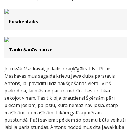
Pusdienlaiks.
Tankošanās pauze
Jo tuvāk Maskavai, jo laiks draņķīgāks. Līst. Pirms
Maskavas mūs sagaida krievu Jawakluba pārstāvis
Antons, lai pavadītu līdz nakšņošanas vietai. Viņš
piekodina, lai mēs ne par ko nebrīnoties un tikai
sekojot viņam. Tas tik bija brauciens! Šķērsām pāri
piecām joslām, pa joslu, kura nemaz nav josla, starp
mašīnām, ap mašīnām. Tikām galā apmēram
pusstundā. Paši saviem spēkiem šo posmu būtu veikuši
labi ja pāris stundās. Antons nodod mūs cita Jawakluba