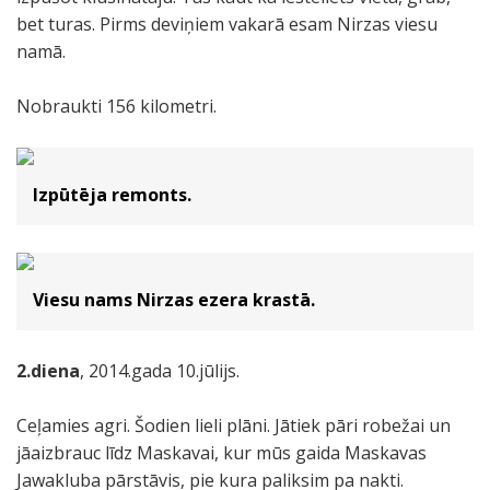
bet turas. Pirms deviņiem vakarā esam Nirzas viesu
namā.
Nobraukti 156 kilometri.
Izpūtēja remonts.
Viesu nams Nirzas ezera krastā.
2.diena
, 2014.gada 10.jūlijs.
Ceļamies agri. Šodien lieli plāni. Jātiek pāri robežai un
jāaizbrauc līdz Maskavai, kur mūs gaida Maskavas
Jawakluba pārstāvis, pie kura paliksim pa nakti.