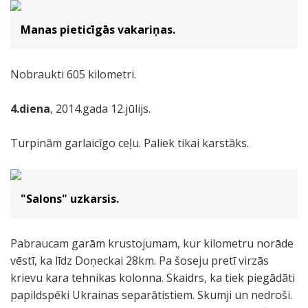
Manas pieticīgās vakariņas.
Nobraukti 605 kilometri.
4.diena
, 2014.gada 12.jūlijs.
Turpinām garlaicīgo ceļu. Paliek tikai karstāks.
"Salons" uzkarsis.
Pabraucam garām krustojumam, kur kilometru norāde
vēstī, ka līdz Doņeckai 28km. Pa šoseju pretī virzās
krievu kara tehnikas kolonna. Skaidrs, ka tiek piegādāti
papildspēki Ukrainas separātistiem. Skumji un nedroši.