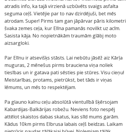
atradis info, ka tajā virzienā uzbūvēts svaigs asfalta
seguma ceļš. Vietējie par to nav dzirdējuši, bet mēs
atrodam. Super! Pirms tam gan jāpārvar pāris kilometri
švaka zemes ceļa, kur Elīna pamanās novilkt uz acīm.
Sasista kāja. No nopietnākām traumām glābj moto
aizsargloki.
Par Elīnu ir atsevišķs stāsts. Lai nebūtu jāsēž aiz Kārļa
muguras, 2 mēnešus pirms brauciena viņa noliek
tiesības un ir gatava pati sēsties pie stūres. Visu cieņu!
Meistarības, protams, pietrūkst, bet tāds ir viņas
lēmums, un mēs to respektējam.
Pa glauno kalnu ceļu absolūtā vientulībā šķērsojam
Kabardijas-Balkārijas robežu. Neviens foto nespēj
attēlot skaistos dabas skatus, kas slīd mums garām.
Kādus 10km pirms Elbrusa labais ceļš beidzas. Laikam
pietrūcis naudas tālākajai būvei. Nolemjam tālāk