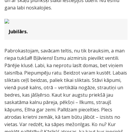
un ar skaļu plunkšķi slaidi iestiepjos ūdenī. Nu esmu
gana labi noskalojies.
Jubilārs.
Pabrokastojam, savācam teltis, nu tik brauksim, a man
riepa tukša!!! Bļāviens! Esmu aizmirsis pievilkt ventili.
Pārējie klusē. Labi, ka neprotu lasīt domas, bet viņiem
taisnība. Piepumpēju ratu. Beidzot varam kustēt. Labais
sliktais ceļš beidzas, paliek tikai sliktais. Stāvi kāpumi,
vienā pusē kalns, otrā – vertikāla nogāze, strautiņi un
bedres, kas jāšķērso. Kaut kur augstu priekšā jau
saskatāma kalnu pāreja, pēkšņi – līkums, straujš
kāpums, Elīna gar zemi. Palīdzam piecelties. Plecs
atrodas krietni zemāk, kā tam būtu jābūt – izsists no
vietas. Var redzēt, ka sāpes mežonīgas. Ko nu? Kur
meklēt palīdzību? KārlisV atceras, ka kaut kur iepriekš