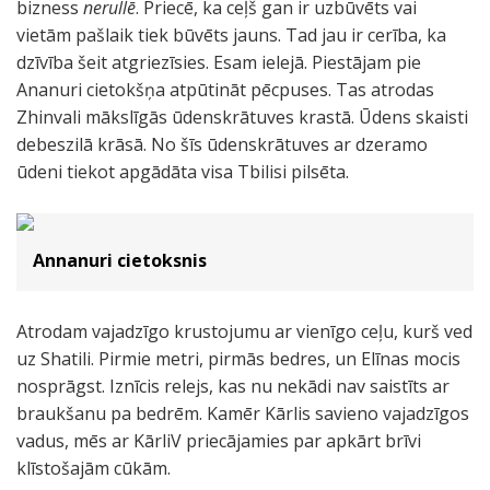
bizness
nerullē
. Priecē, ka ceļš gan ir uzbūvēts vai
vietām pašlaik tiek būvēts jauns. Tad jau ir cerība, ka
dzīvība šeit atgriezīsies. Esam ielejā. Piestājam pie
Ananuri cietokšņa atpūtināt pēcpuses. Tas atrodas
Zhinvali mākslīgās ūdenskrātuves krastā. Ūdens skaisti
debeszilā krāsā. No šīs ūdenskrātuves ar dzeramo
ūdeni tiekot apgādāta visa Tbilisi pilsēta.
Annanuri cietoksnis
Atrodam vajadzīgo krustojumu ar vienīgo ceļu, kurš ved
uz Shatili. Pirmie metri, pirmās bedres, un Elīnas mocis
nosprāgst. Iznīcis relejs, kas nu nekādi nav saistīts ar
braukšanu pa bedrēm. Kamēr Kārlis savieno vajadzīgos
vadus, mēs ar KārliV priecājamies par apkārt brīvi
klīstošajām cūkām.