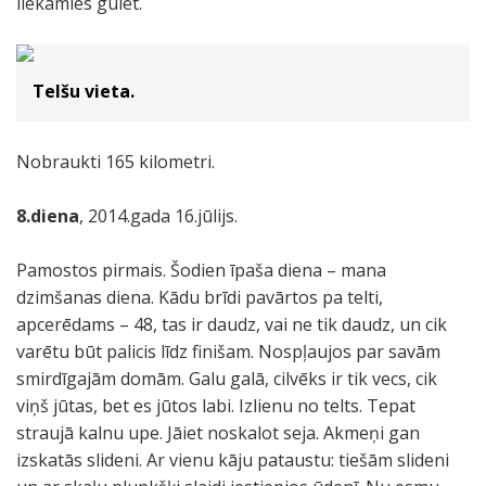
liekamies gulēt.
Telšu vieta.
Nobraukti 165 kilometri.
8.diena
, 2014.gada 16.jūlijs.
Pamostos pirmais. Šodien īpaša diena – mana
dzimšanas diena. Kādu brīdi pavārtos pa telti,
apcerēdams – 48, tas ir daudz, vai ne tik daudz, un cik
varētu būt palicis līdz finišam. Nospļaujos par savām
smirdīgajām domām. Galu galā, cilvēks ir tik vecs, cik
viņš jūtas, bet es jūtos labi. Izlienu no telts. Tepat
straujā kalnu upe. Jāiet noskalot seja. Akmeņi gan
izskatās slideni. Ar vienu kāju pataustu: tiešām slideni