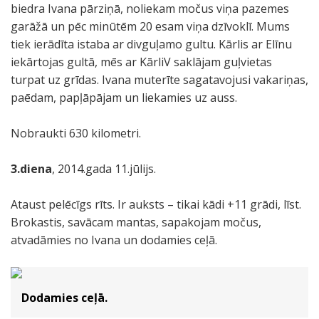
biedra Ivana pārziņā, noliekam močus viņa pazemes
garāžā un pēc minūtēm 20 esam viņa dzīvoklī. Mums
tiek ierādīta istaba ar divguļamo gultu. Kārlis ar Elīnu
iekārtojas gultā, mēs ar KārliV saklājam guļvietas
turpat uz grīdas. Ivana muterīte sagatavojusi vakariņas,
paēdam, papļāpājam un liekamies uz auss.
Nobraukti 630 kilometri.
3.diena
, 2014.gada 11.jūlijs.
Ataust pelēcīgs rīts. Ir auksts – tikai kādi +11 grādi, līst.
Brokastis, savācam mantas, sapakojam močus,
atvadāmies no Ivana un dodamies ceļā.
Dodamies ceļā.