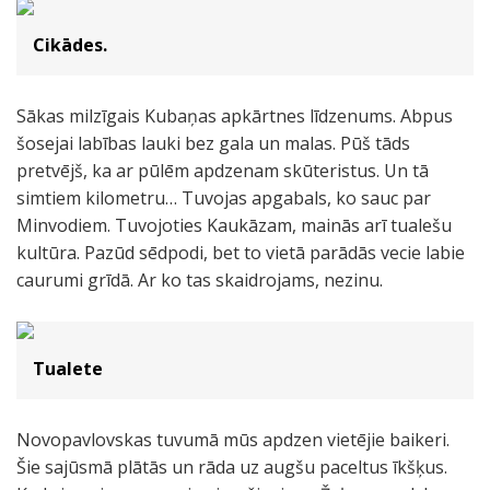
Cikādes.
Sākas milzīgais Kubaņas apkārtnes līdzenums. Abpus
šosejai labības lauki bez gala un malas. Pūš tāds
pretvējš, ka ar pūlēm apdzenam skūteristus. Un tā
simtiem kilometru… Tuvojas apgabals, ko sauc par
Minvodiem. Tuvojoties Kaukāzam, mainās arī tualešu
kultūra. Pazūd sēdpodi, bet to vietā parādās vecie labie
caurumi grīdā. Ar ko tas skaidrojams, nezinu.
Tualete
Novopavlovskas tuvumā mūs apdzen vietējie baikeri.
Šie sajūsmā plātās un rāda uz augšu paceltus īkšķus.