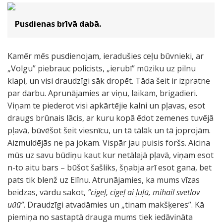
Pusdienas brīvā dabā.
Kamēr mēs pusdienojam, ieradušies ceļu būvnieki, ar
„Volgu” piebrauc policists, „ierubī” mūziku uz pilnu
klapi, un visi draudzīgi sāk dropēt. Tāda šeit ir izpratne
par darbu. Aprunājamies ar viņu, laikam, brigadieri.
Viņam te piederot visi apkārtējie kalni un pļavas, esot
draugs brūnais lācis, ar kuru kopā ēdot zemenes tuvējā
pļavā, būvēšot šeit viesnīcu, un tā tālāk un tā joprojām.
Aizmuldējās ne pa jokam. Vispār jau puisis foršs. Aicina
mūs uz savu būdiņu kaut kur netālajā pļavā, viņam esot
n-to aitu bars – būšot šašliks, šņabja arī esot gana, bet
pats tik blenž uz Elīnu. Atrunājamies, ka mums vīzas
beidzas, vārdu sakot,
”cigeļ, cigeļ ai ļuļū, mihail svetlov
uūū”
. Draudzīgi atvadāmies un „tinam makšķeres”. Kā
piemiņa no sastaptā drauga mums tiek iedāvināta