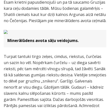
Esam krietni papusdienojuši un pa tā saucamo Gruzijas
kara ceļu dodamies tālāk. Mūsu šodienas galamērķis –
Shatili ciemats kaut kur dziļi kalnos Argunas aizā netālu
no Čečenijas. Piestājam pie minerālūdens avota ceļmalā.
Minerālūdens avota sāļu veidojums.
Turpat tantuki tirgo zeķes, cimdus, riekstus, čurčelas
un sazin ko vēl. Nopērkam čurčelu – uz diega savērti
rieksti, pēc tam mērcēti vīnogu sīrupā, tad žāvēti. Sanāk
tā kā saldenas gumijas riekstu desiņa. Vietējie smejoties
to dēvē par gruzīnu „snikeru”. Garšīgi. Galvenais
nenorīt ar visu diegu. Gāzējam tālāk. Gudauri – kādreiz
slavens kalnu slēpošanas kūrorts – mums paslīd
garām. Pamestības sajūta. Dažas darbojošās viesnīcas.
Pārējās pamestas vai izliktas pārdošanā. Acīmredzot