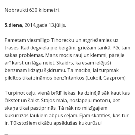
Nobraukti 630 kilometri.
5.diena
, 2014.gada 13.jūlijs.
Pametam viesmīlīgo Tihorecku un atgriežamies uz
trases. Kad degviela pie beigām, griežam tankā. Pēc tam
sākas problēmas. Mans mocis rauj uz klemmi, pārējie
arī karst un lāga neiet. Skaidrs, ka esam ielējuši
benzīnam līdzīgu šķidrumu. Tā mācība, lai turpmāk
pildītos tikai zināmos benzīntankos (Lukoil, Gazprom).
Turpinot ceļu, vienā brīdī liekas, ka dzinējā sāk kaut kas
čīkstēt un šalkt. Stājos malā, noslāpēju motoru, bet
skaņa tikai pastiprinās. Tā nāk no milzīgajiem
kukurūzas laukiem abpus ceļam. Ejam skatīties, kas tur
ir. Tūkstošiem cikāžu apsēdušas kukurūzu!