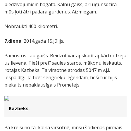
piedzīvojumiem bagāta. Kalnu gaiss, arī ugunsdzira
mūs ļoti ātri padara gurdenus. Aizmiegam.
Nobraukti 400 kilometri.
7.diena
, 2014.gada 15.jūlijs.
Pamostos. Jau gaišs. Beidzot var apskatīt apkārtni. Izeju
uz lieveņa. Tieši pretī saules staros, mākoņu ieskauts,
rotājas Kazbeks. Tā virsotne atrodas 5047 m.v.j.l.
Iespaidīgi. Ja ticēt sengrieķu leģendām, tieši tur bijis
piekalts nepaklausīgais Prometejs.
Kazbeks.
Pa kreisi no tā, kalna virsotnē, mūsu šodienas pirmais