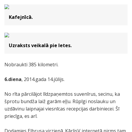
Kafejnīcā.
Uzraksts veikalā pie letes.
Nobraukti 385 kilometri.
6.diena
, 2014.gada 14.jūlijs.
No rīta pārcilājot līdzpaņemtos suvenīrus, secinu, ka
šprotu bundža laiž garām eļļu. Rūpīgi noslauku un
uzdāvinu laipnajai viesnīcas recepcijas darbiniecei. Šī
priecīga, es arī.
Dodamies Elbrusa virzienā. KārlisV internetā pirms tam