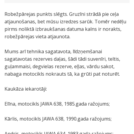
Robežpārejas punkts slēgts. Gruzīni strādā pie ceļa
atjaunošanas, bet mūsu izredzes sarūk. Tomēr nedēļu
pirms noliktā izbraukšanas datuma kalns ir norakts,
robežpārejas vieta atjaunota.
Mums arī tehnika sagatavota, līdzņemšanai
sagatavotas rezerves daļas, šādi tādi suvenīri, teltis,
guļammaisi, degvielas rezerve, eļļas, vārdu sakot,
nabaga motocikls nokrauts tā, ka grūti pat noturēt.
Kaukāza iekarotāji:
Elīna, motocikls JAWA 638, 1985.gada ražojums;
Kārlis, motocikls JAWA 638, 1990.gada ražojums;
Andris, motocikls JAWA 634, 1983.gada ražojums;