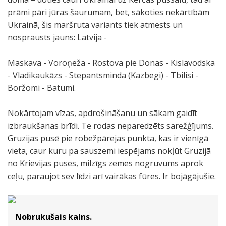
prāmi pāri jūras šaurumam, bet, sākoties nekārtībām
Ukrainā, šis maršruta variants tiek atmests un
nosprausts jauns: Latvija -
Maskava - Voroņeža - Rostova pie Donas - Kislavodska
- Vladikaukāzs - Stepantsminda (Kazbegi) - Tbilisi -
Boržomi - Batumi.
Nokārtojam vīzas, apdrošināšanu un sākam gaidīt
izbraukšanas brīdi. Te rodas neparedzēts sarežģījums.
Gruzijas pusē pie robežpārejas punkta, kas ir vienīgā
vieta, caur kuru pa sauszemi iespējams nokļūt Gruzijā
no Krievijas puses, milzīgs zemes nogruvums aprok
ceļu, paraujot sev līdzi arī vairākas fūres. Ir bojāgājušie.
Nobrukušais kalns.