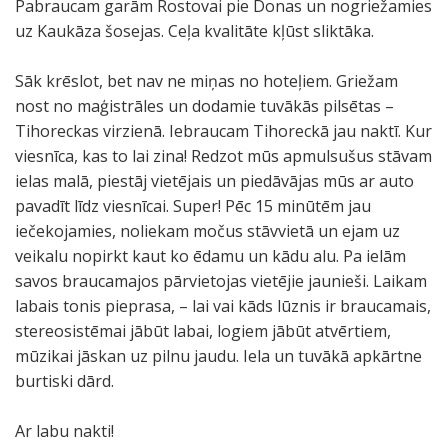
Pabraucam garām Rostovai pie Donas un nogriežamies
uz Kaukāza šosejas. Ceļa kvalitāte kļūst sliktāka.
Sāk krēslot, bet nav ne miņas no hoteļiem. Griežam
nost no maģistrāles un dodamie tuvākās pilsētas –
Tihoreckas virzienā. Iebraucam Tihoreckā jau naktī. Kur
viesnīca, kas to lai zina! Redzot mūs apmulsušus stāvam
ielas malā, piestāj vietējais un piedāvājas mūs ar auto
pavadīt līdz viesnīcai. Super! Pēc 15 minūtēm jau
iečekojamies, noliekam močus stāvvietā un ejam uz
veikalu nopirkt kaut ko ēdamu un kādu alu. Pa ielām
savos braucamajos pārvietojas vietējie jaunieši. Laikam
labais tonis pieprasa, – lai vai kāds lūznis ir braucamais,
stereosistēmai jābūt labai, logiem jābūt atvērtiem,
mūzikai jāskan uz pilnu jaudu. Iela un tuvākā apkārtne
burtiski dārd.
Ar labu nakti!