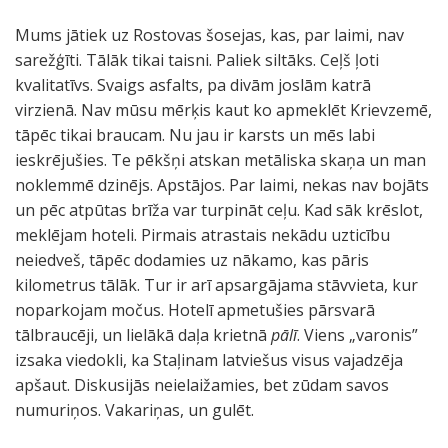
Mums jātiek uz Rostovas šosejas, kas, par laimi, nav
sarežģīti. Tālāk tikai taisni. Paliek siltāks. Ceļš ļoti
kvalitatīvs. Svaigs asfalts, pa divām joslām katrā
virzienā. Nav mūsu mērķis kaut ko apmeklēt Krievzemē,
tāpēc tikai braucam. Nu jau ir karsts un mēs labi
ieskrējušies. Te pēkšņi atskan metāliska skaņa un man
noklemmē dzinējs. Apstājos. Par laimi, nekas nav bojāts
un pēc atpūtas brīža var turpināt ceļu. Kad sāk krēslot,
meklējam hoteli. Pirmais atrastais nekādu uzticību
neiedveš, tāpēc dodamies uz nākamo, kas pāris
kilometrus tālāk. Tur ir arī apsargājama stāvvieta, kur
noparkojam močus. Hotelī apmetušies pārsvarā
tālbraucēji, un lielākā daļa krietnā
pālī
. Viens „varonis”
izsaka viedokli, ka Staļinam latviešus visus vajadzēja
apšaut. Diskusijās neielaižamies, bet zūdam savos
numuriņos. Vakariņas, un gulēt.