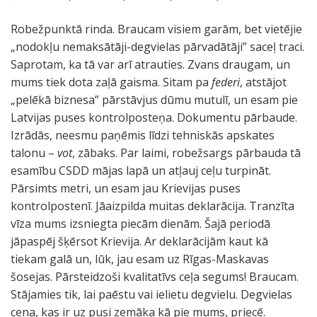
Robežpunktā rinda. Braucam visiem garām, bet vietējie
„nodokļu nemaksātāji-degvielas pārvadātāji” saceļ traci.
Saprotam, ka tā var arī atrauties. Zvans draugam, un
mums tiek dota zaļā gaisma. Sitam pa
federi
, atstājot
„pelēkā biznesa” pārstāvjus dūmu mutulī, un esam pie
Latvijas puses kontrolposteņa. Dokumentu pārbaude.
Izrādās, neesmu paņēmis līdzi tehniskās apskates
talonu –
vot
, zābaks. Par laimi, robežsargs pārbauda tā
esamību CSDD mājas lapā un atļauj ceļu turpināt.
Pārsimts metri, un esam jau Krievijas puses
kontrolpostenī. Jāaizpilda muitas deklarācija. Tranzīta
vīza mums izsniegta piecām dienām. Šajā periodā
jāpaspēj šķērsot Krievija. Ar deklarācijām kaut kā
tiekam galā un, lūk, jau esam uz Rīgas-Maskavas
šosejas. Pārsteidzoši kvalitatīvs ceļa segums! Braucam.
Stājamies tik, lai paēstu vai ielietu degvielu. Degvielas
cena, kas ir uz pusi zemāka kā pie mums, priecē.