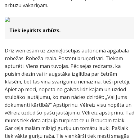
arbūzu vakariņām.
Tiek iepirkts arbūzs.
Drīz vien esam uz Ziemeļosetijas autonomā apgabala
robežas. Robeža reāla. Postenī bruņoti vīri. Tiekam
apturēti. Viens man tuvojas. Pēc sejas redzams, ka
puisim diezin vai ir augstāka izglītība par četrām
klasēm, bet tas viņa svarīgumu nemazina, tieši pretēji.
Apiet ap moci, nopēta no galvas līdz kājām un uzdod
stulbāko jautājumu, ko man nācies dzirdēt: „Vai Jums
dokumenti kārtībā?” Apstiprinu. Vēlreiz visu nopēta un
vēlreiz uzdod šo pašu jautājumu. Vēlreiz apstiprinu. Tad
mums tiek dota atļauja turpināt ceļu. Braucam tālāk.
Gar ceļa malām milzīgi gurķu un tomātu lauki. Pašlaik
tiek vākta gurķu raža. Tie vienkārši tiek mesti smagās