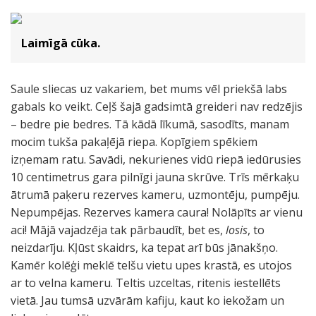
Laimīgā cūka.
Saule sliecas uz vakariem, bet mums vēl priekšā labs
gabals ko veikt. Ceļš šajā gadsimtā greideri nav redzējis
– bedre pie bedres. Tā kādā līkumā, sasodīts, manam
mocim tukša pakaļējā riepa. Kopīgiem spēkiem
izņemam ratu. Savādi, nekurienes vidū riepā iedūrusies
10 centimetrus gara pilnīgi jauna skrūve. Trīs mērkaķu
ātrumā paķeru rezerves kameru, uzmontēju, pumpēju.
Nepumpējas. Rezerves kamera caura! Nolāpīts ar vienu
aci! Mājā vajadzēja tak pārbaudīt, bet es,
losis
, to
neizdarīju. Kļūst skaidrs, ka tepat arī būs jānakšņo.
Kamēr kolēģi meklē telšu vietu upes krastā, es utojos
ar to velna kameru. Teltis uzceltas, ritenis iestellēts
vietā. Jau tumsā uzvārām kafiju, kaut ko iekožam un