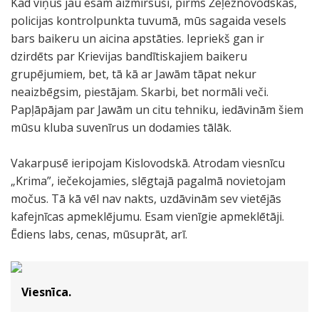
Kad viņus jau esam aizmirsuši, pirms Žeļeznovodskas,
policijas kontrolpunkta tuvumā, mūs sagaida vesels
bars baikeru un aicina apstāties. Iepriekš gan ir
dzirdēts par Krievijas bandītiskajiem baikeru
grupējumiem, bet, tā kā ar Jawām tāpat nekur
neaizbēgsim, piestājam. Skarbi, bet normāli veči.
Papļāpājam par Jawām un citu tehniku, iedāvinām šiem
mūsu kluba suvenīrus un dodamies tālāk.
Vakarpusē ieripojam Kislovodskā. Atrodam viesnīcu
„Krima”, iečekojamies, slēgtajā pagalmā novietojam
močus. Tā kā vēl nav nakts, uzdāvinām sev vietējās
kafejnīcas apmeklējumu. Esam vienīgie apmeklētāji.
Ēdiens labs, cenas, mūsuprāt, arī.
Viesnīca.