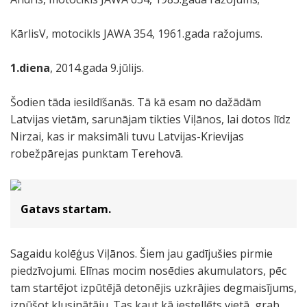
KārlisV, motocikls JAWA 354, 1961.gada ražojums.
1.diena
, 2014.gada 9.jūlijs.
Šodien tāda iesildīšanās. Tā kā esam no dažādām
Latvijas vietām, sarunājam tikties Viļānos, lai dotos līdz
Nirzai, kas ir maksimāli tuvu Latvijas-Krievijas
robežpārejas punktam Terehovā.
Gatavs startam.
Sagaidu kolēģus Viļānos. Šiem jau gadījušies pirmie
piedzīvojumi. Elīnas mocim nosēdies akumulators, pēc
tam startējot izpūtējā detonējis uzkrājies degmaisījums,
izpūšot klusinātāju. Tas kaut kā iestellēts vietā, grab,