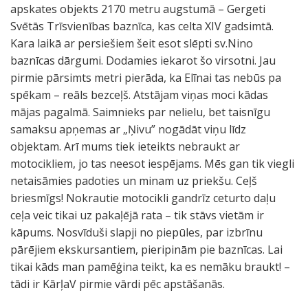
apskates objekts 2170 metru augstumā – Gergeti
Svētās Trīsvienības baznīca, kas celta XIV gadsimtā.
Kara laikā ar persiešiem šeit esot slēpti sv.Nino
baznīcas dārgumi. Dodamies iekarot šo virsotni. Jau
pirmie pārsimts metri pierāda, ka Elīnai tas nebūs pa
spēkam – reāls bezceļš. Atstājam viņas moci kādas
mājas pagalmā. Saimnieks par nelielu, bet taisnīgu
samaksu apņemas ar „Ņivu” nogādāt viņu līdz
objektam. Arī mums tiek ieteikts nebraukt ar
motocikliem, jo tas neesot iespējams. Mēs gan tik viegli
netaisāmies padoties un minam uz priekšu. Ceļš
briesmīgs! Nokrautie motocikli gandrīz ceturto daļu
ceļa veic tikai uz pakaļējā rata – tik stāvs vietām ir
kāpums. Nosvīduši slapji no piepūles, par izbrīnu
pārējiem ekskursantiem, pieripinām pie baznīcas. Lai
tikai kāds man pamēģina teikt, ka es nemāku braukt! –
tādi ir KārļaV pirmie vārdi pēc apstāšanās.