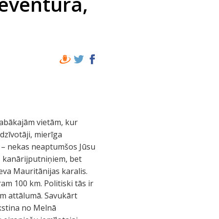
teventura,
labākajām vietām, kur
dzīvotāji, mierīga
iss – nekas neaptumšos Jūsu
 kanārijputniņiem, bet
eva Mauritānijas karalis.
m 100 km. Politiski tās ir
km attālumā. Savukārt
īkstina no Melnā