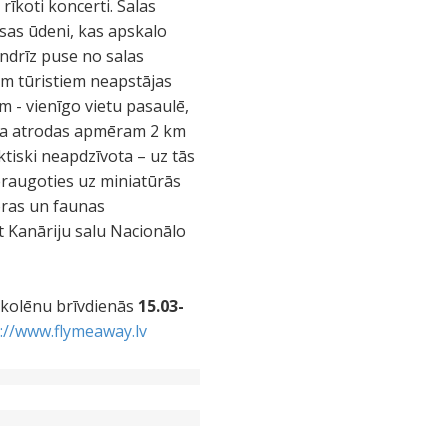
rīkoti koncerti. Salas
āsas ūdeni, kas apskalo
andrīz puse no salas
em tūristiem neapstājas
m - vienīgo vietu pasaulē,
ala atrodas apmēram 2 km
ktiski neapdzīvota – uz tās
eraugoties uz miniatūrās
oras un faunas
t Kanāriju salu Nacionālo
 skolēnu brīvdienās
15.03-
://www.flymeaway.lv