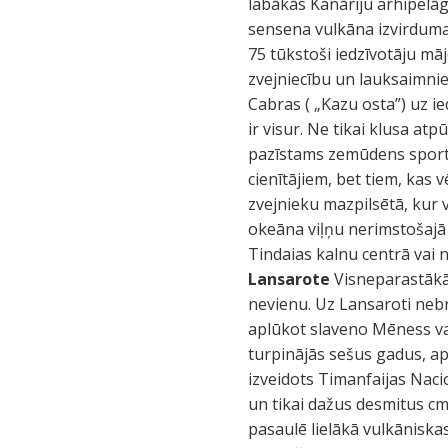
labākās Kanāriju arhipelāgā
sensena vulkāna izvirduma 
75 tūkstoši iedzīvotāju mā
zvejniecību un lauksaimnie
Cabras ( „Kazu osta”) uz i
ir visur. Ne tikai klusa at
pazīstams zemūdens sportu 
cienītājiem, bet tiem, kas
zvejnieku mazpilsētā, kur v
okeāna viļņu nerimstošajā 
Tindaias kalnu centrā vai 
Lansarote
Visneparastākā
nevienu. Uz Lansaroti nebr
aplūkot slaveno Mēness vai
turpinājās sešus gadus, ap
izveidots Timanfaijas Naci
un tikai dažus desmitus c
pasaulē lielākā vulkāniska