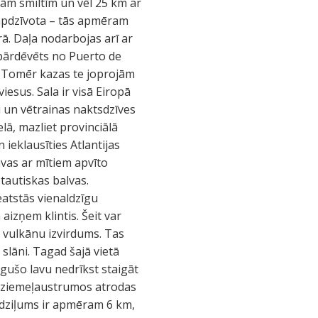
inām smiltīm un vēl 25 km ar
eapdzīvota – tās apmēram
ā. Daļa nodarbojas arī ar
 pārdēvēts no Puerto de
). Tomēr kazas te joprojām
iesus. Sala ir visā Eiropā
u un vētrainas naktsdzīves
lā, mazliet provinciālā
 ieklausīties Atlantijas
avas ar mītiem apvīto
tautiskas balvas.
eatstās vienaldzīgu
aizņem klintis. Šeit var
t vulkānu izvirdums. Tas
slāni. Tagad šajā vietā
gušo lavu nedrīkst staigāt
s ziemeļaustrumos atrodas
ā dziļums ir apmēram 6 km,