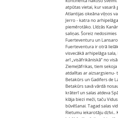
kontinenta nākošo svelmi. 
atpūtas vietai, kur vasarā
Atlantijas okeāna viļņos v
Jerro - katra no arhipelāga
piemērotāko. Līdzās Kanāri
saliņas. Šoreiz nedosimies
Fuerteventuru un Lansarot
Fuerteventura ir otrā liel
visvecākā arhipelāga sala, 
arī „visāfrikāniskā” no vis
Ziemeļāfrikas, tiem sekoja 
atdalītas ar aizsargsienu-
Betakūrs un Gadifers de La 
Betakūrs savā vārdā nosau
krāterī un salas atdeva Sp
klāja biezi meži, taču Vid
būvēšanai. Tagad salas vi
Rietumu iekarotāju dzīvi...