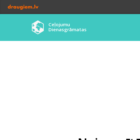
Ceļojumu
Dienasgrāmatas