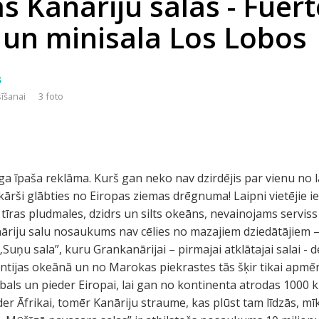
s Kanāriju salas - Fuer
 un minisala Los Lobos
s
sīšanai
3 foto
ga īpaša reklāma. Kurš gan neko nav dzirdējis par vienu no 
kārši glābties no Eiropas ziemas drēgnuma! Laipni vietējie ie
s, tīras pludmales, dzidrs un silts okeāns, nevainojams serv
nāriju salu nosaukums nav cēlies no mazajiem dziedātājiem –
ņu sala”, kuru Grankanārijai – pirmajai atklātajai salai - d
antijas okeānā un no Marokas piekrastes tās šķir tikai apmēra
als un pieder Eiropai, lai gan no kontinenta atrodas 1000 
der Āfrikai, tomēr Kanāriju straume, kas plūst tam līdzās, m