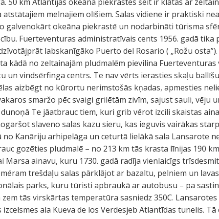
. 50 km Atlantijas okeāna piekrastes šeit ir klātas ar zelta
atstātajiem melnajiem olīšiem. Salas vidiene ir praktiski n
jo galvenokārt okeāna piekrastē un nodarbināti tūrisma sfēr
cību. Fuerteventuras administratīvais cents 1956. gadā tika
edzīvotājprāt labskanīgāko Puerto del Rosario ( „Rožu osta”
pūta kādā no zeltainajām pludmalēm pievilina Fuerteventuras v
un vindsērfinga centrs. Te nav vērts ierasties skaļu ballīš
 vēlas aizbēgt no kūrortu nerimstošās kņadas, apmesties nelie
akaros smaržo pēc svaigi grilētām zivīm, sajust sauli, vēju un
dunoņā Te jāatbrauc tiem, kuri grib vērot izcili skaistas ain
nogaršot slaveno salas kazu sieru, kas ieguvis vairākas starp
 no Kanāriju arhipelāga un ceturtā lielākā sala Lansarote n
auc gozēties pludmalē – no 213 km tās krasta līnijas 190 km 
 Marsa ainavu, kuru 1730. gadā radīja vienlaicīgs trīsdesmi
mēram trešdaļu salas pārklājot ar bazaltu, pelniem un lavas 
onālais parks, kuru tūristi apbraukā ar autobusu – pa sastin
m zem tās virskārtas temperatūra sasniedz 350C. Lansarote
s izcelsmes ala Kueva de los Verdesjeb Atlantīdas tunelis. T