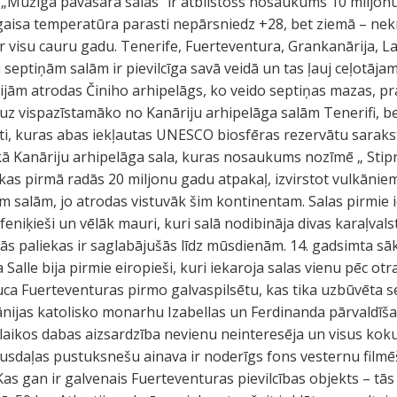
„Mūžīgā pavasara salas” ir atbilstošs nosaukums 10 miljonu 
 gaisa temperatūra parasti nepārsniedz +28, bet ziemā – nek
ar visu cauru gadu. Tenerife, Fuerteventura, Grankanārija, 
 septiņām salām ir pievilcīga savā veidā un tas ļauj ceļotājam
jām atrodas Činiho arhipelāgs, ko veido septiņas mazas, pr
 uz vispazīstamāko no Kanāriju arhipelāga salām Tenerifi, be
i, kuras abas iekļautas UNESCO biosfēras rezervātu sarak
ākā Kanāriju arhipelāga sala, kuras nosaukums nozīmē „ Stiprs
kas pirmā radās 20 miljonu gadu atpakaļ, izvirstot vulkāniem
ām salām, jo atrodas vistuvāk šim kontinentam. Salas pirmie 
feniķieši un vēlāk mauri, kuri salā nodibināja divas karaļvals
 tās paliekas ir saglabājušās līdz mūsdienām. 14. gadsimta s
Salle bija pirmie eiropieši, kuri iekaroja salas vienu pēc otr
ca Fuerteventuras pirmo galvaspilsētu, kas tika uzbūvēta s
ānijas katolisko monarhu Izabellas un Ferdinanda pārvaldīša
uslaikos dabas aizsardzība nevienu neinteresēja un visus kok
dusdaļas pustuksnešu ainava ir noderīgs fons vesternu fil
 Kas gan ir galvenais Fuerteventuras pievilcības objekts – tās