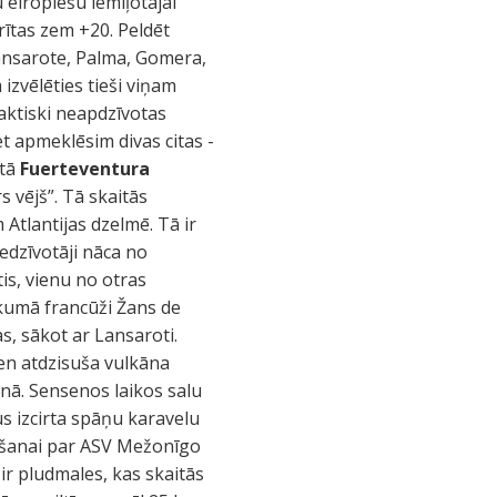
eiropiešu iemīļotajai
rītas zem +20. Peldēt
Lansarote, Palma, Gomera,
 izvēlēties tieši viņam
aktiski neapdzīvotas
t apmeklēsim divas citas -
stā
Fuerteventura
 vējš”. Tā skaitās
 Atlantijas dzelmē. Tā ir
iedzīvotāji nāca no
tis, vienu no otras
ākumā francūži Žans de
as, sākot ar Lansaroti.
en atdzisuša vulkāna
nā. Sensenos laikos salu
us izcirta spāņu karavelu
mēšanai par ASV Mežonīgo
 ir pludmales, kas skaitās