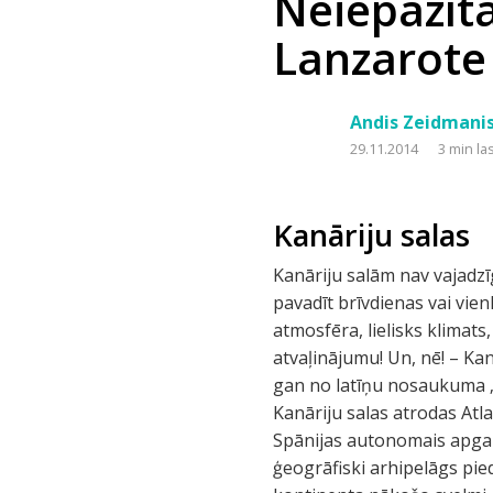
Neiepazītā
Lanzarote
Andis Zeidmani
29.11.2014
3 min la
Kanāriju salas
Kanāriju salām nav vajadzī
pavadīt brīvdienas vai vien
atmosfēra, lielisks klimat
atvaļinājumu! Un, nē! – Ka
gan no latīņu nosaukuma „Su
Kanāriju salas atrodas Atl
Spānijas autonomais apgab
ģeogrāfiski arhipelāgs pie