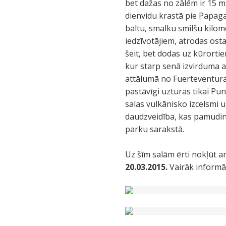
bet dažas no zālēm ir 15 m a
dienvidu krastā pie Papaga
baltu, smalku smilšu kilome
iedzīvotājiem, atrodas ost
šeit, bet dodas uz kūrorti
kur starp senā izvirduma a
attālumā no Fuerteventuras 
pastāvīgi uzturas tikai Pu
salas vulkānisko izcelsmi
daudzveidība, kas pamudin
parku sarakstā.
Uz šīm salām ērti nokļūt a
20.03.2015.
Vairāk inform