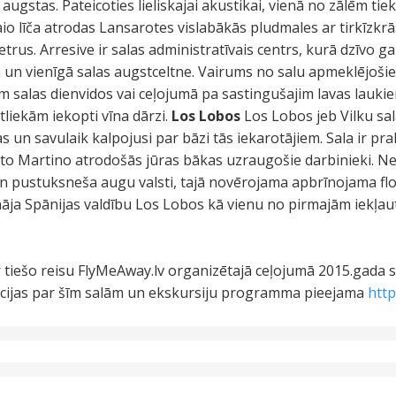
ugstas. Pateicoties lieliskajai akustikai, vienā no zālēm tiek 
io līča atrodas Lansarotes vislabākās pludmales ar tirkīzkr
trus. Arresive ir salas administratīvais centrs, kurā dzīvo g
a un vienīgā salas augstceltne. Vairums no salu apmeklējoši
em salas dienvidos vai ceļojumā pa sastingušajim lavas laukie
tliekām iekopti vīna dārzi.
Los Lobos
Los Lobos jeb Vilku s
un savulaik kalpojusi par bāzi tās iekarotājiem. Sala ir pra
nto Martino atrodošās jūras bākas uzraugošie darbinieki. N
 un pustuksneša augu valsti, tajā novērojama apbrīnojama fl
āja Spānijas valdību Los Lobos kā vienu no pirmajām iekļau
r tiešo reisu FlyMeAway.lv organizētajā ceļojumā 2015.gada
ācijas par šīm salām un ekskursiju programma pieejama
http