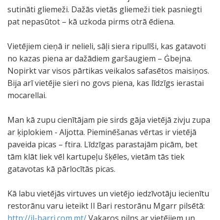
sutināti gliemeži. Dažās vietās gliemeži tiek pasniegti
pat nepasūtot – kā uzkoda pirms otrā ēdiena.
Vietējiem cieņā ir nelieli, sāļi siera ripulīši, kas gatavoti
no kazas piena ar dažādiem garšaugiem – Ġbejna.
Nopirkt var visos pārtikas veikalos safasētos maisiņos.
Bija arī vietējie sieri no govs piena, kas līdzīgs ierastai
mocarellai.
Man kā zupu cienītājam pie sirds gāja vietējā zivju zupa
ar ķiplokiem - Aljotta. Pieminēšanas vērtas ir vietējā
paveida picas – ftira. Līdzīgas parastajām picām, bet
tām klāt liek vēl kartupeļu šķēles, vietām tās tiek
gatavotas kā pārlocītās picas.
Kā labu vietējās virtuves un vietējo iedzīvotāju iecienītu
restorānu varu ieteikt Il Bari restorānu Mgarr pilsētā:
http://il-barri.com.mt/
Vakaros pilns ar vietējiem un