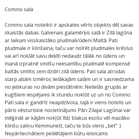
Comino sala
Comino sala noteikti ir apskates vērts objekts dēļ savas
skaistās dabas. Galvenais galamērķis salā ir Zilā lagūna
ar laikam visskaistāko pludmali/ūdeni Maltā. Pati
pludmale ir klinšaina, taču var noīrēt pludmales krēslus
vai arī noklāt savu deķīti nedaudz tālāk no ūdens un
manā izpratnē smilšu neesamību pludmalē kompensē
baltās smiltis zem dzidri zilā ūdens. Pati sala atrodas
starp abām izmēros lielākajām salām un ir sasniedzama
no jebkuras no divām piestātnēm. Nelielās grupās ar
kuģīšiem iespējams ik stundu nokļūt uz un no Comino.
Pati sala ir gandrīz neapdzīvota, tajā ir viens hotelis un
pāris vēsturiskie nocietinājumi. Pāri Zilajai Lagūnai var
mēģināt ar kājām nokļūt līdz blakus esošo vēl mazāko
klinšu saliņu Kemmunett, taču te būs viens „bet” :)
Nepārliecinātiem peldētājiem būtu ieteicams