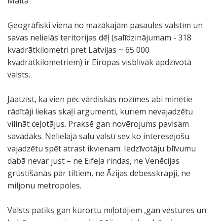
Malta
Ģeogrāfiski viena no mazākajām pasaules valstīm un
savas nelielās teritorijas dēļ (salīdzinājumam - 318
kvadrātkilometri pret Latvijas ~ 65 000
kvadrātkilometriem) ir Eiropas visblīvāk apdzīvotā
valsts.
Jāatzīst, ka vien pēc vārdiskās nozīmes abi minētie
rādītāji liekas skaļi argumenti, kuriem nevajadzētu
vilināt ceļotājus. Praksē gan novērojums pavisam
savādāks. Nelielajā salu valstī sev ko interesējošu
vajadzētu spēt atrast ikvienam. Iedzīvotāju blīvumu
dabā nevar just – ne Eifeļa rindas, ne Venēcijas
grūstīšanās pār tiltiem, ne Āzijas debesskrāpji, ne
miljonu metropoles.
Valsts patiks gan kūrortu mīļotājiem ,gan vēstures un