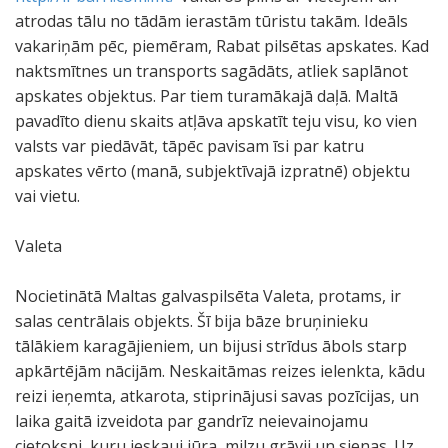
atrodas tālu no tādām ierastām tūristu takām. Ideāls
vakariņām pēc, piemēram, Rabat pilsētas apskates. Kad
naktsmītnes un transports sagādāts, atliek saplānot
apskates objektus. Par tiem turamākajā daļā. Maltā
pavadīto dienu skaits atļāva apskatīt teju visu, ko vien
valsts var piedāvāt, tāpēc pavisam īsi par katru
apskates vērto (manā, subjektīvajā izpratnē) objektu
vai vietu.
Valeta
Nocietinātā Maltas galvaspilsēta Valeta, protams, ir
salas centrālais objekts. Šī bija bāze bruņinieku
tālākiem karagājieniem, un bijusi strīdus ābols starp
apkārtējām nācijām. Neskaitāmas reizes ielenkta, kādu
reizi ieņemta, atkarota, stiprinājusi savas pozīcijas, un
laika gaitā izveidota par gandrīz neievainojamu
cietoksni, kuru ieskauj jūra, milzu grāvji un sienas. Uz