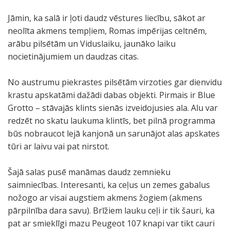
Jāmin, ka salā ir ļoti daudz vēstures liecību, sākot ar
neolīta akmens tempļiem, Romas impērijas celtnēm,
arābu pilsētām un Viduslaiku, jaunāko laiku
nocietinājumiem un daudzas citas.
No austrumu piekrastes pilsētām virzoties gar dienvidu
krastu apskatāmi dažādi dabas objekti. Pirmais ir Blue
Grotto – stāvajās klints sienās izveidojusies ala. Alu var
redzēt no skatu laukuma klintīs, bet pilnā programma
būs nobraucot lejā kanjonā un sarunājot alas apskates
tūri ar laivu vai pat nirstot.
Šajā salas pusē manāmas daudz zemnieku
saimniecības. Interesanti, ka ceļus un zemes gabalus
nožogo ar visai augstiem akmens žogiem (akmens
pārpilnība dara savu). Brīžiem lauku ceļi ir tik šauri, ka
pat ar smieklīgi mazu Peugeot 107 knapi var tikt cauri