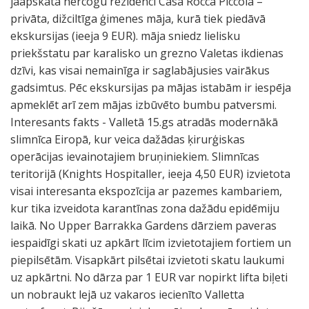
jāapskata hercogu rezidenci Casa Rocca Piccola –
privāta, dižciltīga ģimenes māja, kurā tiek piedāvā
ekskursijas (ieeja 9 EUR). māja sniedz lielisku
priekšstatu par karalisko un grezno Valetas ikdienas
dzīvi, kas visai nemainīga ir saglabājusies vairākus
gadsimtus. Pēc ekskursijas pa mājas istabām ir iespēja
apmeklēt arī zem mājas izbūvēto bumbu patversmi.
Interesants fakts - Valletā 15.gs atradās modernākā
slimnīca Eiropā, kur veica dažādas ķirurģiskas
operācijas ievainotajiem bruņiniekiem. Slimnīcas
teritorijā (Knights Hospitaller, ieeja 4,50 EUR) izvietota
visai interesanta ekspozīcija ar pazemes kambariem,
kur tika izveidota karantīnas zona dažādu epidēmiju
laikā. No Upper Barrakka Gardens dārziem paveras
iespaidīgi skati uz apkārt līcim izvietotajiem fortiem un
piepilsētām. Visapkārt pilsētai izvietoti skatu laukumi
uz apkārtni. No dārza par 1 EUR var nopirkt lifta biļeti
un nobraukt lejā uz vakaros iecienīto Valletta