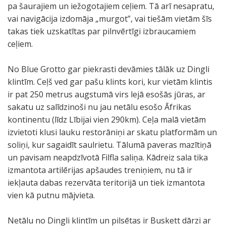
pa šaurajiem un iežogotajiem ceļiem. Tā arī nesapratu,
vai navigācija izdomāja „murgot”, vai tiešām vietām šīs
takas tiek uzskatītas par pilnvērtīgi izbraucamiem
ceļiem.
No Blue Grotto gar piekrasti devāmies tālāk uz Dingli
klintīm. Ceļš ved gar pašu klints kori, kur vietām klintis
ir pat 250 metrus augstumā virs lejā esošās jūras, ar
sakatu uz salīdzinoši nu jau netālu esošo Āfrikas
kontinentu (līdz Lībijai vien 290km). Ceļa malā vietām
izvietoti klusi lauku restorāniņi ar skatu platformām un
soliņi, kur sagaidīt saulrietu. Tālumā paveras mazītiņā
un pavisam neapdzīvotā Filfla saliņa. Kādreiz sala tika
izmantota artilērijas apšaudes treniņiem, nu tā ir
iekļauta dabas rezervāta teritorijā un tiek izmantota
vien kā putnu mājvieta.
Netālu no Dingli klintīm un pilsētas ir Buskett dārzi ar