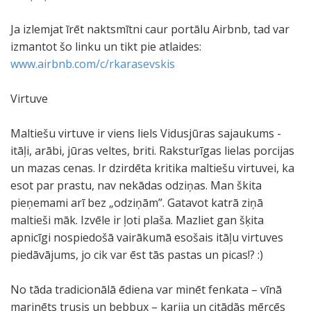
Ja izlemjat īrēt naktsmītni caur portālu Airbnb, tad var
izmantot šo linku un tikt pie atlaides:
www.airbnb.com/c/rkarasevskis
Virtuve
Maltiešu virtuve ir viens liels Vidusjūras sajaukums -
itāļi, arābi, jūras veltes, briti. Raksturīgas lielas porcijas
un mazas cenas. Ir dzirdēta kritika maltiešu virtuvei, ka
esot par prastu, nav nekādas odziņas. Man škita
pieņemami arī bez „odziņām”. Gatavot katrā ziņā
maltieši māk. Izvēle ir ļoti plaša. Mazliet gan šķita
apnicīgi nospiedošā vairākumā esošais itāļu virtuves
piedāvājums, jo cik var ēst tās pastas un picas!? :)
No tāda tradicionālā ēdiena var minēt fenkata – vīnā
marinēts trusis un bebbux – karija un citādās mērcēs