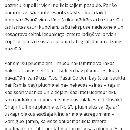
baznīcu kupoli ir vieni no lielākajiem pasaulē. Par šo
namu ir vēl kāds interesants stāsts – kara laikā
bombardēšanā viens lādiņš tika mērķēts arī uz baznīcu,
tas izsitās cauri kupolam, taču iekšpusē nedetonēja un
nesagrāva celtni. Iespaidīgā izmēra lādiņš vēl arvien
kopā ar jumtā izsistā cauruma fotogrāfijām ir redzams
baznīcā.
Par smilšu pludmalēm – mūsu naktsmītne vairākas
naktis atradās netālu no Golden bay pludmales, kurā
pavadījām vairākus rītus. Pašai Golden bay (citur saukta
par Ramla bay) pludmalei nav nekādas vainas – tajā ir
Radisson viesnīca un pieejami šādi tādi ūdensprieki,
taču jaukāka bija pārsimts metrus tālāk esošā klusākā
Ghajn Tuffieha pludmale. No šīs pludmales varēja arī
uzkāpt blakus esošajā klintī ar māla atsegumiem –
Garrigue. Jāmin, ka visās daudzmaz liela izmēra
pludmalēs drošībai ir glābēju tornis. Visās pludmalēs ir