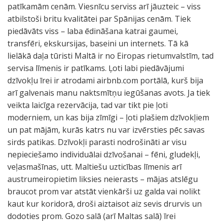
patīkamām cenām. Viesnīcu serviss arī jāuzteic – viss
atbilstoši britu kvalitātei par Spānijas cenām. Tiek
piedāvāts viss – laba ēdināšana katrai gaumei,
transfēri, ekskursijas, baseini un internets. Tā kā
lielākā daļa tūristi Maltā ir no Eiropas rietumvalstīm, tad
servisa līmenis ir patīkams. Ļoti labi piedāvājumi
dzīvokļu īrei ir atrodami airbnb.com portālā, kurš bija
arī galvenais manu naktsmītņu iegūšanas avots. Ja tiek
veikta laicīga rezervācija, tad var tikt pie ļoti
moderniem, un kas bija zīmīgi – ļoti plašiem dzīvokļiem
un pat mājām, kurās katrs nu var izvērsties pēc savas
sirds patikas. Dzīvokļi parasti nodrošināti ar visu
nepieciešamo individuālai dzīvošanai – fēni, gludekļi,
veļasmašīnas, utt. Maltiešu uzticības līmenis arī
austrumeiropietim liksies neierasts – mājas atslēgu
braucot prom var atstāt vienkārši uz galda vai nolikt
kaut kur koridorā, droši aiztaisot aiz sevis drurvis un
dodoties prom. Gozo salā (arī Maltas salā) īrei