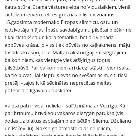
katra stūra jūtama vēstures elpa no Viduslaikiem, vienā
cietoksnī ietverot elites greznās pilis, dievnamus,
15.gadsimta modernāko Eiropas slimnīcu, ostu un
iedzīvotāju mājas. Īpašu savdabīgumu pilsētai piešķir ne
tikai cietokšņa un kara tematika, bet arī vienādā
apbūves krāsa, jo viss tiek būvēts no kaļķakmens, māju
fasādi izkrāšņojot ar Maltai raksturīgajiem slēgtajiem
balkoniņiem, kas vienīgie vieš atšķirīgus toņus
pilsētbūvē. Par balkoniņiem arī dauzi stāsti – vieni saka,
ka tie būvēti, lai slēptu sievas no svešām acīm, citi tieši
pretēji –tajos it kā sēdinātas neprecētas meitas
potenciālo līgavaiņu apskatei.
Valeta pati ir visai neliela – salīdzināma ar Vecrīgu. Kā
par brīnumu brīvdienu vakaros diezgan patukša (visi
dodas uz blakus esošajām piepilsētām Sliemu, Džulianu
un Pačevillu). Naksnīgā atmosfēra ar nelieliem,