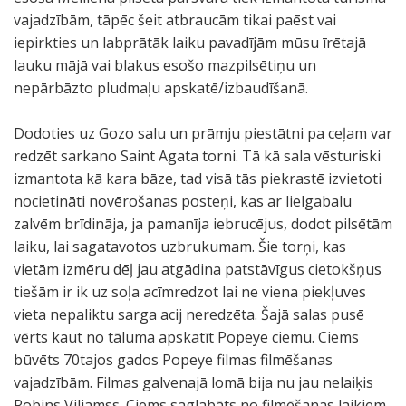
vajadzībām, tāpēc šeit atbraucām tikai paēst vai
iepirkties un labprātāk laiku pavadījām mūsu īrētajā
lauku mājā vai blakus esošo mazpilsētiņu un
nepārbāzto pludmaļu apskatē/izbaudīšanā.
Dodoties uz Gozo salu un prāmju piestātni pa ceļam var
redzēt sarkano Saint Agata torni. Tā kā sala vēsturiski
izmantota kā kara bāze, tad visā tās piekrastē izvietoti
nocietināti novērošanas posteņi, kas ar lielgabalu
zalvēm brīdināja, ja pamanīja iebrucējus, dodot pilsētām
laiku, lai sagatavotos uzbrukumam. Šie torņi, kas
vietām izmēru dēļ jau atgādina patstāvīgus cietokšņus
tiešām ir ik uz soļa acīmredzot lai ne viena piekļuves
vieta nepaliktu sarga acij neredzēta. Šajā salas pusē
vērts kaut no tāluma apskatīt Popeye ciemu. Ciems
būvēts 70tajos gados Popeye filmas filmēšanas
vajadzībām. Filmas galvenajā lomā bija nu jau nelaiķis
Robins Viljamss. Ciems saglabāts no filmēšanas laikiem