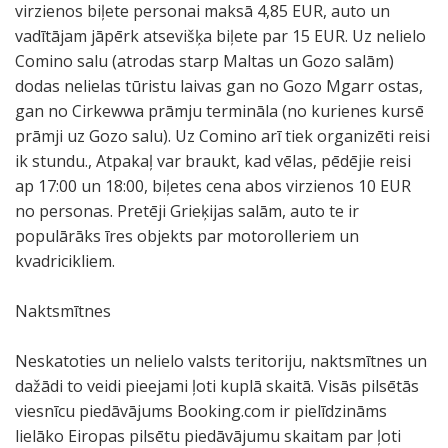
virzienos biļete personai maksā 4,85 EUR, auto un
vadītājam jāpērk atsevišķa biļete par 15 EUR. Uz nelielo
Comino salu (atrodas starp Maltas un Gozo salām)
dodas nelielas tūristu laivas gan no Gozo Mgarr ostas,
gan no Cirkewwa prāmju termināla (no kurienes kursē
prāmji uz Gozo salu). Uz Comino arī tiek organizēti reisi
ik stundu., Atpakaļ var braukt, kad vēlas, pēdējie reisi
ap 17:00 un 18:00, biļetes cena abos virzienos 10 EUR
no personas. Pretēji Grieķijas salām, auto te ir
populārāks īres objekts par motorolleriem un
kvadricikliem.
Naktsmītnes
Neskatoties un nelielo valsts teritoriju, naktsmītnes un
dažādi to veidi pieejami ļoti kuplā skaitā. Visās pilsētās
viesnīcu piedāvājums Booking.com ir pielīdzināms
lielāko Eiropas pilsētu piedāvājumu skaitam par ļoti