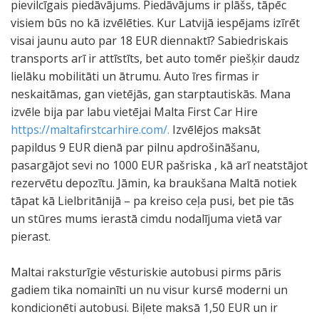
pievilcīgais piedāvājums. Piedāvājums ir plāšs, tāpēc
visiem būs no kā izvēlēties. Kur Latvijā iespējams izīrēt
visai jaunu auto par 18 EUR diennaktī? Sabiedriskais
transports arī ir attīstīts, bet auto tomēr piešķir daudz
lielāku mobilitāti un ātrumu. Auto īres firmas ir
neskaitāmas, gan vietējās, gan starptautiskās. Mana
izvēle bija par labu vietējai Malta First Car Hire
https://maltafirstcarhire.com/.
Izvēlējos maksāt
papildus 9 EUR dienā par pilnu apdrošināšanu,
pasargājot sevi no 1000 EUR pašriska , kā arī neatstājot
rezervētu depozītu. Jāmin, ka braukšana Maltā notiek
tāpat kā Lielbritānijā – pa kreiso ceļa pusi, bet pie tās
un stūres mums ierastā cimdu nodalījuma vietā var
pierast.
Maltai raksturīgie vēsturiskie autobusi pirms pāris
gadiem tika nomainīti un nu visur kursē moderni un
kondicionēti autobusi. Biļete maksā 1,50 EUR un ir