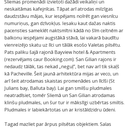
Sliemas promenādi izvietoti dažādi veikaliņi un
neskaitāmas kafejnīcas. Tāpat arī atrodas milzīgas
daudzstāvu mājas, kur iespējams noīrēt gan viesnīcu
numuriņus, gan dzīvokļus. Iesaku kaut dažas naktis
pacensties sameklēt naktsmītni kādā no šīm celtnēm ar
balkonu iespējami augstākā stāvā, lai vakarā baudītu
vienreizējo skatu uz līci un tālāk esošo Valetas pilsētu.
Pats paliku šajā rajonā Bayview hotel & Apartments
(rezervējams caur Booking.com). San Gilian rajons ir
nedaudz tālāk, tas nekad „neguļ”, bet nav arī tik skaļš
kā Pacheville. Šeit jaunā arhitektūra mijas ar veco, un
arī šeit atrodamas skaistas promenādes un līcīši (St
Julians bay, Balluta bay). Lai gan smilšu pludmales
neatradīsiet, tomēr Sliemā un San Gilian atrodamas
klinšu pludmales, un šur tur ir mākslīgi uzbērtas smiltis.
Pludmales ir labiekārtotas un ar kristāldzidru ūdeni.
Tagad mazliet par ārpus pilsētas objektiem. Salas