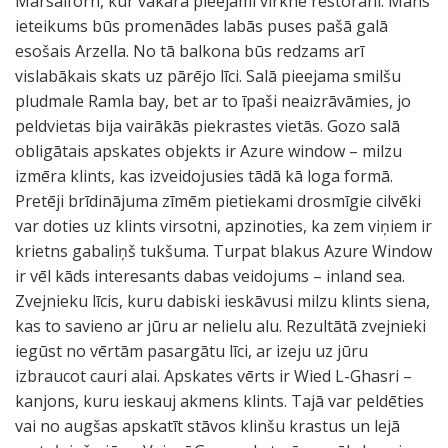
Marsalforn, kur vakarā pieejami virkne restorāni. Mans
ieteikums būs promenādes labās puses pašā galā
esošais Arzella. No tā balkona būs redzams arī
vislabākais skats uz pārējo līci. Salā pieejama smilšu
pludmale Ramla bay, bet ar to īpaši neaizrāvāmies, jo
peldvietas bija vairākās piekrastes vietās. Gozo salā
obligātais apskates objekts ir Azure window – milzu
izmēra klints, kas izveidojusies tādā kā loga formā.
Pretēji brīdinājuma zīmēm pietiekami drosmīgie cilvēki
var doties uz klints virsotni, apzinoties, ka zem viņiem ir
krietns gabaliņš tukšuma. Turpat blakus Azure Window
ir vēl kāds interesants dabas veidojums – inland sea.
Zvejnieku līcis, kuru dabiski ieskāvusi milzu klints siena,
kas to savieno ar jūru ar nelielu alu. Rezultātā zvejnieki
iegūst no vērtām pasargātu līci, ar izeju uz jūru
izbraucot cauri alai. Apskates vērts ir Wied L-Ghasri –
kanjons, kuru ieskauj akmens klints. Tajā var peldēties
vai no augšas apskatīt stāvos klinšu krastus un lejā