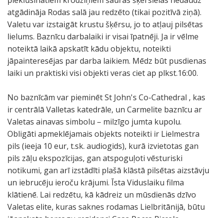
pieklusinātiem krodziņiem šaurās šķērsielās nedaudz
atgādināja Rodas salā jau redzēto (tikai pozitīvā ziņā).
Valetu var izstaigāt krustu šķērsu, jo to atļauj pilsētas
lielums. Baznīcu darbalaiki ir visai īpatnēji. Ja ir vēlme
noteiktā laikā apskatīt kādu objektu, noteikti
jāpainteresējas par darba laikiem. Mēdz būt pusdienas
laiki un praktiski visi objekti veras ciet ap plkst.16:00.
No baznīcām var pieminēt St John's Co-Cathedral , kas
ir centrālā Valletas katedrāle, un Carmelite baznīcu ar
Valetas ainavas simbolu – milzīgo jumta kupolu.
Obligāti apmeklējamais objekts noteikti ir Lielmestra
pils (ieeja 10 eur, t.sk. audiogids), kurā izvietotas gan
pils zāļu ekspozīcijas, gan atspoguļoti vēsturiski
notikumi, gan arī izstādīti plašā klāstā pilsētas aizstāvju
un iebrucēju ieroču krājumi. Īsta Viduslaiku filma
klātienē. Lai redzētu, kā kādreiz un mūsdienās dzīvo
Valetas elite, kuras saknes rodamas Lielbritānijā, būtu