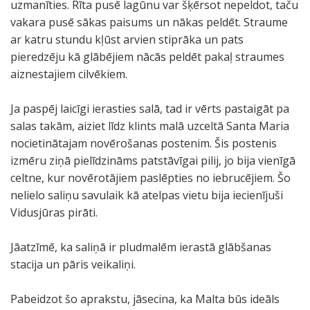
uzmanīties. Rīta pusē lagūnu var šķērsot nepeldot, taču
vakara pusē sākas paisums un nākas peldēt. Straume
ar katru stundu kļūst arvien stiprāka un pats
pieredzēju kā glābējiem nācās peldēt pakaļ straumes
aiznestajiem cilvēkiem.
Ja paspēj laicīgi ierasties salā, tad ir vērts pastaigāt pa
salas takām, aiziet līdz klints malā uzceltā Santa Maria
nocietinātajam novērošanas postenim. Šis postenis
izmēru ziņā pielīdzināms patstāvīgai pilij, jo bija vienīgā
celtne, kur novērotājiem paslēpties no iebrucējiem. Šo
nelielo saliņu savulaik kā atelpas vietu bija iecienījuši
Vidusjūras pirāti.
Jāatzīmē, ka saliņā ir pludmalēm ierastā glābšanas
stacija un pāris veikaliņi.
Pabeidzot šo aprakstu, jāsecina, ka Malta būs ideāls