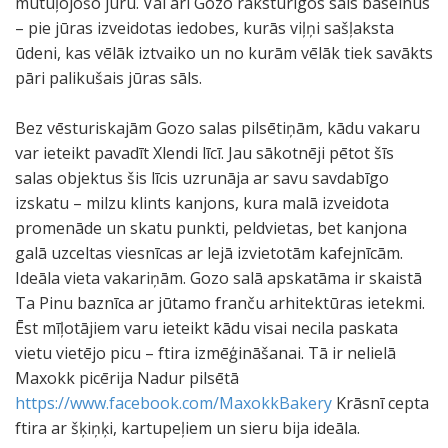
mutuļojošo jūru. Vai arī Gozo raksturīgos sāls baseinus
– pie jūras izveidotas iedobes, kurās viļņi sašļaksta
ūdeni, kas vēlāk iztvaiko un no kurām vēlāk tiek savākts
pāri palikušais jūras sāls.
Bez vēsturiskajām Gozo salas pilsētiņām, kādu vakaru
var ieteikt pavadīt Xlendi līcī. Jau sākotnēji pētot šīs
salas objektus šis līcis uzrunāja ar savu savdabīgo
izskatu – milzu klints kanjons, kura malā izveidota
promenāde un skatu punkti, peldvietas, bet kanjona
galā uzceltas viesnīcas ar lejā izvietotām kafejnīcām.
Ideāla vieta vakariņām. Gozo salā apskatāma ir skaistā
Ta Pinu baznīca ar jūtamo franču arhitektūras ietekmi.
Ēst mīļotājiem varu ieteikt kādu visai necila paskata
vietu vietējo picu – ftira izmēģināšanai. Tā ir nelielā
Maxokk picērija Nadur pilsētā
https://www.facebook.com/MaxokkBakery
Krāsnī cepta
ftira ar šķiņķi, kartupeļiem un sieru bija ideāla.