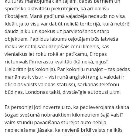
kultūras mantojuma cienītājiem, dabas bērniem un
sportisko aktivitāšu piekritējiem, kā arī ballīšu
tīkotājiem. Manā gadījumā vajadzēja nedaudz no visa.
Ideāli, ja to visu var dabūt nelielā teritorijā, kurā netērē
daudz laiku un spēkus uz pārvietošanos starp
objektiem. Papildus labums ceļotājam būs latvieša
maku visnotaļ saaudzējošais cenu līmenis, kas
vienlaikus iet roku rokā ar patīkamu, Eiropas
rietumvalstīm ierastu kvalitāti (kā nekā, bijusī
Lielbritānijas kolonija). Par koloniju runājot – tās pēdas
manāmas it visur – visi runā angliski (angļu valodai ir
oficiālās valsts valodas statuss), sarkanās telefonu
būdiņas, Londonas takši, divstāvīgie autobusi u.tml.
Es personīgi ļoti novērtēju to, ka pēc ievērojama skaita
šogad svešumā nobrauktiem kilometriem šajā valstī
vairs stundu pavadīšana stūrējot auto nebija
nepieciešama. Jāsaka, ka nevienā brīdī valsts nelikās