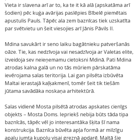
Vieta ir slavena arī ar to, ka te it kā alā (apskatāma arī
šodien) pēc kuģa avārijas paslēpies Bībelē piemētais
apustulis Pauls. Tāpēc ala zem baznīcas tiek uzskatīta
par svētvietu un šeit viesojies arī Jānis Pāvils II.
Mdina savukārt ir seno laiku bagātnieku patveršanās
oāze. Tie, kas nedzīvoja vai nesadzīvoja ar Valetas elite,
izveidoja sev neieņemamu cietoksni Mdinā. Pati Mdina
atrodas kalna galā un no tās mūriem pārskatāma
ievērojama salas teritorija. Lai gan pilsēta izbūvēta
Maltai ierastajā kaļķakmenī, tomēr šeit tik tiešām
jūtama savādāka noskaņa arhitektūrā.
Salas vidienē Mosta pilsētā atrodas apskates cienīgs
objekts – Mosta Doms. Iepriekš nebija būts tāda tipa
baznīcās, tāpēc vēl jo interesantāka šķita šī nama
konstrukcija. Baznīca būvēta apļa formā ar milzīgu
apaļu jumta kupolu visai greznā apdarē. Maltā šie