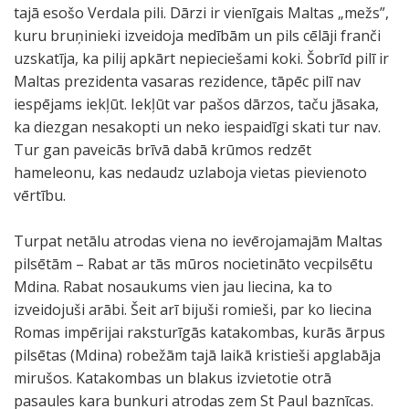
tajā esošo Verdala pili. Dārzi ir vienīgais Maltas „mežs”,
kuru bruņinieki izveidoja medībām un pils cēlāji franči
uzskatīja, ka pilij apkārt nepieciešami koki. Šobrīd pilī ir
Maltas prezidenta vasaras rezidence, tāpēc pilī nav
iespējams iekļūt. Iekļūt var pašos dārzos, taču jāsaka,
ka diezgan nesakopti un neko iespaidīgi skati tur nav.
Tur gan paveicās brīvā dabā krūmos redzēt
hameleonu, kas nedaudz uzlaboja vietas pievienoto
vērtību.
Turpat netālu atrodas viena no ievērojamajām Maltas
pilsētām – Rabat ar tās mūros nocietināto vecpilsētu
Mdina. Rabat nosaukums vien jau liecina, ka to
izveidojuši arābi. Šeit arī bijuši romieši, par ko liecina
Romas impērijai raksturīgās katakombas, kurās ārpus
pilsētas (Mdina) robežām tajā laikā kristieši apglabāja
mirušos. Katakombas un blakus izvietotie otrā
pasaules kara bunkuri atrodas zem St Paul baznīcas.