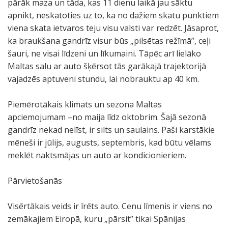
pārāk maza un tāda, kas 11 dienu laikā jau sāktu
apnikt, neskatoties uz to, ka no dažiem skatu punktiem
viena skata ietvaros teju visu valsti var redzēt. Jāsaprot,
ka braukšana gandrīz visur būs „pilsētas režīmā”, ceļi
šauri, ne visai līdzeni un līkumaini. Tāpēc arī lielāko
Maltas salu ar auto šķērsot tās garākajā trajektorijā
vajadzēs aptuveni stundu, lai nobrauktu ap 40 km.
Piemērotākais klimats un sezona Maltas
apciemojumam –no maija līdz oktobrim. Šajā sezonā
gandrīz nekad nelīst, ir silts un saulains. Paši karstākie
mēneši ir jūlijs, augusts, septembris, kad būtu vēlams
meklēt naktsmājas un auto ar kondicionieriem.
Pārvietošanās
Visērtākais veids ir īrēts auto. Cenu līmenis ir viens no
zemākajiem Eiropā, kuru „pārsit” tikai Spānijas