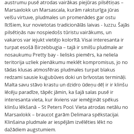
austrumu pusē atrodas vairākas piejūras pilsētiņas –
Marsaxlokk un Marsascala, kurām raksturīga jūras
velšu virtuve, pludmales un promenādes gar ostu
līcīšiem, kur novietotas tradicionālās laivas - luzzu. Šajās
pilsētiņās nav nospiedošs tūristu vairākums, un
vakaros var iejukt vietējo kolorītā. Visai interesanta ir
turpat esošā Birzebbugia – tajā ir smilšu pludmale ar
nosaukumu Pretty bay - lielisks piemērs, ka neliela
teritorija uzliek pienākumu meklēt kompromisus, jo no
tādas klusas atmosfēras pludmales turpat blakus
redzami sausie kuģubūves doki un brīvostas termināļi.
Malta savu stāvo krastu un dzidro ūdeņu dēļ ir ir klinšu
lēcēju paradīze, tāpēc jāmin, ka šajā salas pusē ir
interesanta vieta, kur ikviens var iemēģināt spēkus
klinšu lēkšanā – St Peters Pool. Vieta atrodas netālu no
Marsaxlokk – braucot garām Delimara spēkstacijai.
Klinšaina pludmale ar iespējām izvēlēties lēkt no
dažādiem augstumiem.