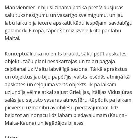
Man vienmēr ir bijusi zināma patika pret Vidusjūras
salu tuksnesīgumu un vasarīgo svelmīgumu, un jau
labu laiku bija iecere apskatīt kādu iespējami savdabīgu
galamērķi Eiropā, tāpēc šoreiz izvēle krita par labu
Maltai.
Konceptuāli tika nolemts braukt, sākti pētīt apskates
objekti, taču plāni nesakārtojās un tā arī pagāja
ceļošanai uz Maltu labvēlīgā sezona. Tā kā aprakstus
un objektus jau biju papētījis, valsts iesēdās atmiņā kā
apskates un ceļojuma vērts objekts. Ik pa laikam
uzjundīja vēlme atkal sajust Grieķijas, Itālijas Vidusjūras
salās jau sajusto vasaras atmosfēru, tāpēc ik pa laikam
pievērsu uzmanību aviobiļešu piedāvājumam, līdz
beidzot arī nonācu līdz labam piedāvājumam (Kauņa–
Malta-Kauņa) un iegādājos biļetes.