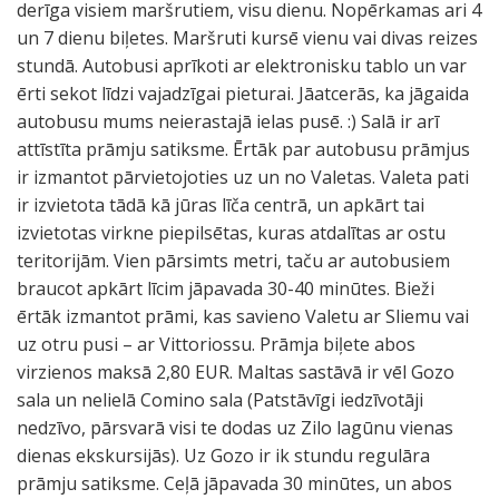
derīga visiem maršrutiem, visu dienu. Nopērkamas ari 4
un 7 dienu biļetes. Maršruti kursē vienu vai divas reizes
stundā. Autobusi aprīkoti ar elektronisku tablo un var
ērti sekot līdzi vajadzīgai pieturai. Jāatcerās, ka jāgaida
autobusu mums neierastajā ielas pusē. :) Salā ir arī
attīstīta prāmju satiksme. Ērtāk par autobusu prāmjus
ir izmantot pārvietojoties uz un no Valetas. Valeta pati
ir izvietota tādā kā jūras līča centrā, un apkārt tai
izvietotas virkne piepilsētas, kuras atdalītas ar ostu
teritorijām. Vien pārsimts metri, taču ar autobusiem
braucot apkārt līcim jāpavada 30-40 minūtes. Bieži
ērtāk izmantot prāmi, kas savieno Valetu ar Sliemu vai
uz otru pusi – ar Vittoriossu. Prāmja biļete abos
virzienos maksā 2,80 EUR. Maltas sastāvā ir vēl Gozo
sala un nelielā Comino sala (Patstāvīgi iedzīvotāji
nedzīvo, pārsvarā visi te dodas uz Zilo lagūnu vienas
dienas ekskursijās). Uz Gozo ir ik stundu regulāra
prāmju satiksme. Ceļā jāpavada 30 minūtes, un abos