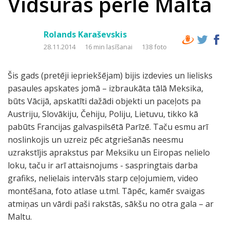
Vidsūras pērle Malta
Rolands Karaševskis
28.11.2014
16 min lasīšanai
138 foto
Šis gads (pretēji iepriekšējam) bijis izdevies un lielisks
pasaules apskates jomā – izbraukāta tālā Meksika,
būts Vācijā, apskatīti dažādi objekti un paceļots pa
Austriju, Slovākiju, Čehiju, Poliju, Lietuvu, tikko kā
pabūts Francijas galvaspilsētā Parīzē. Taču esmu arī
noslinkojis un uzreiz pēc atgriešanās neesmu
uzrakstījis aprakstus par Meksiku un Eiropas nelielo
loku, taču ir arī attaisnojums - saspringtais darba
grafiks, nelielais intervāls starp ceļojumiem, video
montēšana, foto atlase u.tml. Tāpēc, kamēr svaigas
atmiņas un vārdi paši rakstās, sākšu no otra gala – ar
Maltu.