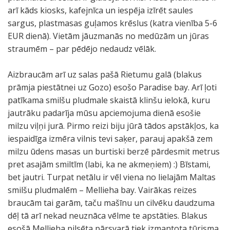
arī kāds kiosks, kafejnīca un iespēja izīrēt saules
sargus, plastmasas guļamos krēslus (katra vienība 5-6
EUR dienā). Vietām jāuzmanās no medūzām un jūras
straumēm – par pēdējo nedaudz vēlāk.
Aizbraucām arī uz salas pašā Rietumu galā (blakus
prāmja piestātnei uz Gozo) esošo Paradise bay. Arī ļoti
patīkama smilšu pludmale skaistā klinšu ielokā, kuru
jautrāku padarīja mūsu apciemojuma dienā esošie
milzu viļņi jurā. Pirmo reizi biju jūrā tādos apstākļos, ka
iespaidīga izmēra vilnis tevi saķer, parauj apakšā zem
milzu ūdens masas un burtiski berzē pārdesmit metrus
pret asajām smiltīm (labi, ka ne akmeņiem) :) Bīstami,
bet jautri. Turpat netālu ir vēl viena no lielajām Maltas
smilšu pludmalēm – Mellieha bay. Vairākas reizes
braucām tai garām, taču mašīnu un cilvēku daudzuma
dēļ tā arī nekad neuznāca vēlme te apstāties. Blakus
esošā Mellieha pilsēta pārsvarā tiek izmantota tūrisma