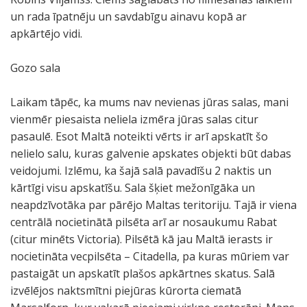
un rada īpatnēju un savdabīgu ainavu kopā ar
apkārtējo vidi.
Gozo sala
Laikam tāpēc, ka mums nav nevienas jūras salas, mani
vienmēr piesaista neliela izmēra jūras salas citur
pasaulē. Esot Maltā noteikti vērts ir arī apskatīt šo
nelielo salu, kuras galvenie apskates objekti būt dabas
veidojumi. Izlēmu, ka šajā salā pavadīšu 2 naktis un
kārtīgi visu apskatīšu. Sala šķiet mežonīgāka un
neapdzīvotāka par pārējo Maltas teritoriju. Tajā ir viena
centrālā nocietinātā pilsēta arī ar nosaukumu Rabat
(citur minēts Victoria). Pilsētā kā jau Maltā ierasts ir
nocietināta vecpilsēta – Citadella, pa kuras mūriem var
pastaigāt un apskatīt plašos apkārtnes skatus. Salā
izvēlējos naktsmītni piejūras kūrorta ciematā