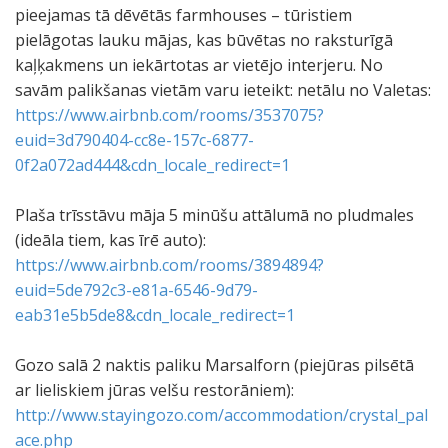
pieejamas tā dēvētās farmhouses – tūristiem
pielāgotas lauku mājas, kas būvētas no raksturīgā
kaļķakmens un iekārtotas ar vietējo interjeru. No
savām palikšanas vietām varu ieteikt: netālu no Valetas:
https://www.airbnb.com/rooms/3537075?
euid=3d790404-cc8e-157c-6877-
0f2a072ad444&cdn_locale_redirect=1
Plaša trīsstāvu māja 5 minūšu attālumā no pludmales
(ideāla tiem, kas īrē auto):
https://www.airbnb.com/rooms/3894894?
euid=5de792c3-e81a-6546-9d79-
eab31e5b5de8&cdn_locale_redirect=1
Gozo salā 2 naktis paliku Marsalforn (piejūras pilsētā
ar lieliskiem jūras velšu restorāniem):
http://www.stayingozo.com/accommodation/crystal_pal
ace.php