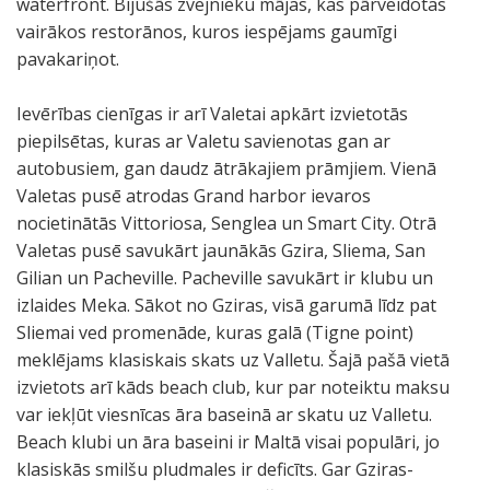
waterfront. Bijušās zvejnieku mājas, kas pārveidotas
vairākos restorānos, kuros iespējams gaumīgi
pavakariņot.
Ievērības cienīgas ir arī Valetai apkārt izvietotās
piepilsētas, kuras ar Valetu savienotas gan ar
autobusiem, gan daudz ātrākajiem prāmjiem. Vienā
Valetas pusē atrodas Grand harbor ievaros
nocietinātās Vittoriosa, Senglea un Smart City. Otrā
Valetas pusē savukārt jaunākās Gzira, Sliema, San
Gilian un Pacheville. Pacheville savukārt ir klubu un
izlaides Meka. Sākot no Gziras, visā garumā līdz pat
Sliemai ved promenāde, kuras galā (Tigne point)
meklējams klasiskais skats uz Valletu. Šajā pašā vietā
izvietots arī kāds beach club, kur par noteiktu maksu
var iekļūt viesnīcas āra baseinā ar skatu uz Valletu.
Beach klubi un āra baseini ir Maltā visai populāri, jo
klasiskās smilšu pludmales ir deficīts. Gar Gziras-