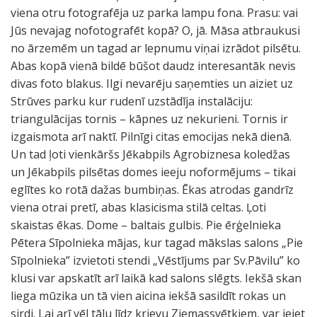
viena otru fotografēja uz parka lampu fona. Prasu: vai
Jūs nevajag nofotografēt kopā? O, jā. Māsa atbraukusi
no ārzemēm un tagad ar lepnumu viņai izrādot pilsētu.
Abas kopā vienā bildē būšot daudz interesantāk nevis
divas foto blakus. Ilgi nevarēju saņemties un aiziet uz
Strūves parku kur rudenī uzstādīja instalāciju:
triangulācijas tornis – kāpnes uz nekurieni. Tornis ir
izgaismota arī naktī. Pilnīgi citas emocijas nekā dienā.
Un tad ļoti vienkāršs Jēkabpils Agrobiznesa koledžas
un Jēkabpils pilsētas domes ieeju noformējums – tikai
eglītes ko rotā dažas bumbiņas. Ēkas atrodas gandrīz
viena otrai pretī, abas klasicisma stilā celtas. Ļoti
skaistas ēkas. Dome – baltais gulbis. Pie ērģelnieka
Pētera Sīpolnieka mājas, kur tagad mākslas salons „Pie
Sīpolnieka” izvietoti stendi „Vēstījums par Sv.Pāvilu” ko
klusi var apskatīt arī laikā kad salons slēgts. Iekšā skan
liega mūzika un tā vien aicina iekšā sasildīt rokas un
sirdi. Lai arī vēl tālu līdz krievu Ziemassvētkiem, var ieiet