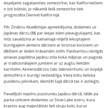
o
o
d
o
o
o
o
o
iespējams sagatavoties zemestrīcei, kas Kaliforniešiem
Z
Z
z
Z
Z
Z
Z
Z
ir ļoti būtiski, jo nākamā lielā zemestrīce tiek
i
i
ī
i
i
i
i
i
prognozēta Dienvid Kalifornijā.
n
n
v
n
n
n
n
n
ā
ā
a
ā
ā
ā
ā
ā
Pēc Zinātņu Akadēmijas apmeklējuma, dodamies uz
t
t
i
t
t
t
t
t
Japānas dārzu (8$ par ieejas biļeti pieaugušajam), kas
ņ
ņ
s
ņ
ņ
ņ
ņ
ņ
mūs savaldzina ar kalnainajā reljefā iekoptajiem
u
u
j
u
u
u
u
u
burvīgajiem akmens dārziem ar bronzai kociņiem un
a
a
u
a
a
a
a
a
dīķīšiem ar lielām krāsainām zivīm. Pastkartiņu cienīgās
k
k
m
k
k
k
k
k
ainavas papildina japāņu stila koka mājiņas un pagoda
a
a
t
a
a
a
a
a
ar tradicionālajiem jumtiem ar uz augšu liektām
d
d
s
d
d
d
d
d
karnīzēm. Akmensdārzos čalo ūdenskritumi, un kopējā
ē
ē
"
ē
ē
ē
ē
ē
atmosfēra ir burvīgi nesteidzīga. Vieta būtu lieliska
m
m
.
m
m
m
m
m
pusdienu piknikam, diemžēl šajā dārzā tas ir aizliegts.
i
i
i
i
i
i
i
j
j
j
j
j
j
j
Pavadījuši nepilnu pusstundu Japāņu dārzā, tālāk pa
a
a
a
a
a
a
a
J
J
J
J
parka celiņiem dodamies uz Stow Lake ezeru, kura
s
s
s
s
s
s
s
a
a
a
a
krastos aug majestātiski lieli skuju koki, kurus