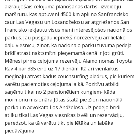
aizraujošais ceļojuma plānošanas darbs- izveidoju
maršrutu, kas aptuveni 4500 km aplī no Sanfrancisko
caur Las Vegasu un Losandželosu ar atgriešanos San
Francisko iekļautu visus mani interesējošos nacionālos
parkus. Jau pusgadu iepriekš norezervēju arī lielāko
daļu viesnīcu, zinot, ka nacionālo parku tuvumā pēdējā
brīdī atrast naktsmītni pieņemamā cenā ir ļoti grūti.
Mēnesi pirms ceļojuma rezervēju Alamo nomas Toyota
Rav 4 par 385 eiro uz 17 dienām. Kā arī vienlaikus
mēģināju atrast kādus couchsurfing biedrus, pie kuriem
varētu paciemoties ceļojuma laikā. Pozitīvu atbildi
saņēmu tikai no 2 pensionētiem kungiem- kāda
mormoņu misionāra Jūtas štatā pie Zion nacionālā
parka un advokāta Los Andželosā. Uz pēdējo brīdi
atliku tikai Las Vegas viesnīcas izvēli un rezervāciju,
paredzot, ka tā varētu tikt pie lētāka un labāka
piedāvājuma