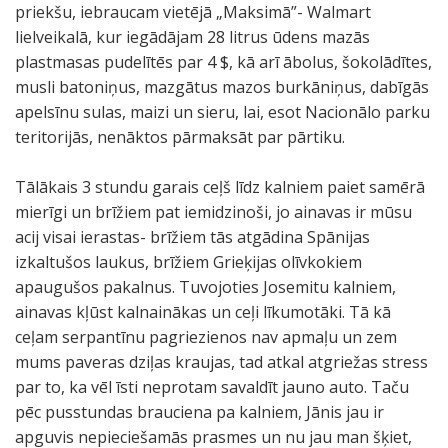
priekšu, iebraucam vietējā „Maksimā”- Walmart
t
lielveikalā, kur iegādājam 28 litrus ūdens mazās
E
plastmasas pudelītēs par 4 $, kā arī ābolus, šokolādītes,
a
musli batoniņus, mazgātus mazos burkāniņus, dabīgās
g
apelsīnu sulas, maizi un sieru, lai, esot Nacionālo parku
l
teritorijās, nenāktos pārmaksāt par pārtiku.
e
s
Tālākais 3 stundu garais ceļš līdz kalniem paiet samērā
C
mierīgi un brīžiem pat iemidzinoši, jo ainavas ir mūsu
l
acij visai ierastas- brīžiem tās atgādina Spānijas
i
izkaltušos laukus, brīžiem Grieķijas olīvkokiem
f
apaugušos pakalnus. Tuvojoties Josemitu kalniem,
f
ainavas kļūst kalnainākas un ceļi līkumotāki. Tā kā
.
ceļam serpantīnu pagriezienos nav apmaļu un zem
mums paveras dziļas kraujas, tad atkal atgriežas stress
par to, ka vēl īsti neprotam savaldīt jauno auto. Taču
pēc pusstundas brauciena pa kalniem, Jānis jau ir
apguvis nepieciešamās prasmes un nu jau man šķiet,