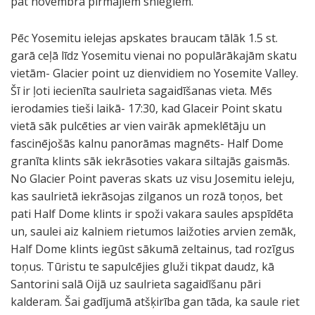
pat novembra pirmajiem sniegiem.
i
n
n
a
Pēc Yosemitu ielejas apskates braucam tālāk 1.5 st.
š
y
S
S
E
L
garā ceļā līdz Yosemitu vienai no populārākajām skatu
u
a
k
k
l
o
vietām- Glacier point uz dienvidiem no Yosemite Valley.
t
l
a
a
C
w
Šī ir ļoti iecienīta saulrieta sagaidīšanas vieta. Mēs
a
a
t
t
a
e
ierodamies tieši laikā- 17:30, kad Glaceir Point skatu
k
k
s
s
p
r
vietā sāk pulcēties ar vien vairāk apmeklētāju un
a
e
u
u
t
J
fascinējošās kalnu panorāmas magnēts- Half Dome
s
J
z
z
a
o
granīta klints sāk iekrāsoties vakara siltajās gaismās.
T
o
J
J
i
s
No Glacier Point paveras skats uz visu Josemitu ieleju,
i
s
o
o
n
e
kas saulrietā iekrāsojas zilganos un rozā toņos, bet
o
e
s
s
k
m
pati Half Dome klints ir spoži vakara saules apspīdēta
g
m
e
e
l
i
un, saulei aiz kalniem rietumos laižoties arvien zemāk,
a
i
m
m
i
t
Half Dome klints iegūst sākumā zeltainus, tad rozīgus
R
t
i
i
n
y
toņus. Tūristu te sapulcējies gluži tikpat daudz, kā
o
u
t
t
t
ū
Santorini salā Oijā uz saulrieta sagaidīšanu pāri
u
k
u
u
s
d
kalderam. Šai gadījumā atšķirība gan tāda, ka saule riet
d
a
i
i
,
e