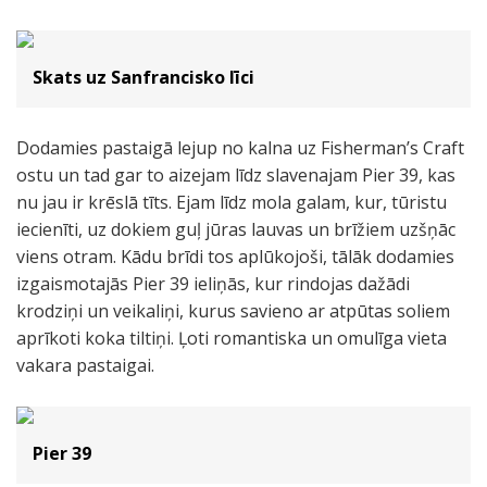
Skats uz Sanfrancisko līci
Dodamies pastaigā lejup no kalna uz Fisherman’s Craft
ostu un tad gar to aizejam līdz slavenajam Pier 39, kas
nu jau ir krēslā tīts. Ejam līdz mola galam, kur, tūristu
iecienīti, uz dokiem guļ jūras lauvas un brīžiem uzšņāc
viens otram. Kādu brīdi tos aplūkojoši, tālāk dodamies
izgaismotajās Pier 39 ieliņās, kur rindojas dažādi
krodziņi un veikaliņi, kurus savieno ar atpūtas soliem
aprīkoti koka tiltiņi. Ļoti romantiska un omulīga vieta
vakara pastaigai.
Pier 39