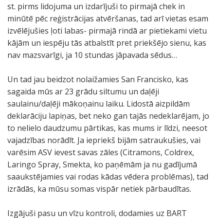
st. pirms lidojuma un izdarījuši to pirmajā chek in
minūtē pēc reģistrācijas atvēršanas, tad arī vietas esam
izvēlējušies ļoti labas- pirmajā rindā ar pietiekami vietu
kājām un iespēju tās atbalstīt pret priekšējo sienu, kas
nav mazsvarīgi, ja 10 stundas jāpavada sēdus…
Un tad jau beidzot nolaižamies San Francisko, kas
sagaida mūs ar 23 grādu siltumu un daļēji
saulainu/daļēji mākoņainu laiku. Lidostā aizpildām
deklarāciju lapiņas, bet neko gan tajās nedeklarējam, jo
to nelielo daudzumu pārtikas, kas mums ir līdzi, neesot
vajadzības norādīt. Ja iepriekš bijām satraukušies, vai
varēsim ASV ievest savas zāles (Citramons, Coldrex,
Laringo Spray, Smekta, ko paņēmām ja nu gadījumā
saaukstējamies vai rodas kādas vēdera problēmas), tad
izrādās, ka mūsu somas vispār netiek pārbaudītas.
Izgājuši pasu un vīzu kontroli, dodamies uz BART