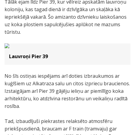
Tālāk ejam līdz Pier 39, kur vēlreiz apskatām lauvroņu
koloniju, kas tagad dienā ir dzīvīgāka un skaļāka kā
iepriekšējā vakarā. Šo amizanto dzīvnieku laiskošanos
uz koka plostiem sapulcējušies aplūkot ne mazums
tūristu.
Lauvroņi Pier 39
No šīs ostiņas iespējams arī doties izbraukumos ar
kuģīšiem uz Alkatraza salu un citos izpriecu braucienos.
Izstaigājam arī Pier 39 gājēju ieliņu ar piemīlīgo koka
arhitektūru, ko atdzīvina restorānu un veikaliņu radītā
rosība.
Tad, izbaudījuši piekrastes relaksēto atmosfēru
priekšpusdienā, braucam ar F train (tramvaju) gar