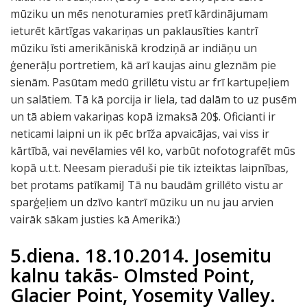
b
mūziku un mēs nenoturamies pretī kārdinājumam
r
ieturēt kārtīgas vakariņas un paklausīties kantrī
ī
mūziku īsti amerikāniskā krodziņā ar indiāņu un
g
ģenerāļu portretiem, kā arī kaujas ainu gleznām pie
a
sienām. Pasūtam medū grillētu vistu ar frī kartupeļiem
n
un salātiem. Tā kā porcija ir liela, tad dalām to uz pusēm
d
un tā abiem vakariņas kopā izmaksā 20$. Oficianti ir
r
neticami laipni un ik pēc brīža apvaicājas, vai viss ir
ī
kārtībā, vai nevēlamies vēl ko, varbūt nofotografēt mūs
z
kopā u.t.t. Neesam pieraduši pie tik izteiktas laipnības,
i
bet protams patīkamiJ Tā nu baudām grillēto vistu ar
z
sparģeļiem un dzīvo kantrī mūziku un nu jau arvien
ž
vairāk sākam justies kā Amerikā:)
u
v
5.diena. 18.10.2014. Josemitu
i
kalnu takās- Olmsted Point,
s
Glacier Point, Yosemity Valley.
.