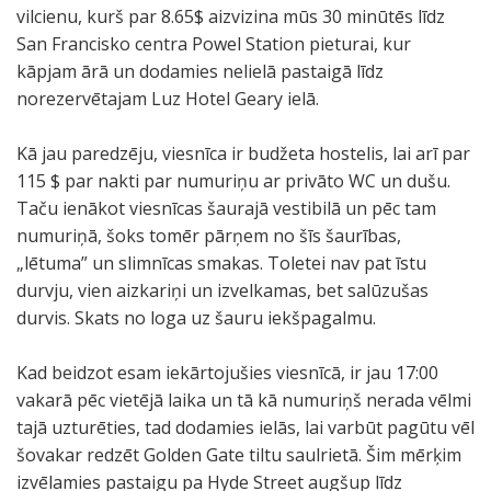
vilcienu, kurš par 8.65$ aizvizina mūs 30 minūtēs līdz
San Francisko centra Powel Station pieturai, kur
kāpjam ārā un dodamies nelielā pastaigā līdz
norezervētajam Luz Hotel Geary ielā.
Kā jau paredzēju, viesnīca ir budžeta hostelis, lai arī par
115 $ par nakti par numuriņu ar privāto WC un dušu.
Taču ienākot viesnīcas šaurajā vestibilā un pēc tam
numuriņā, šoks tomēr pārņem no šīs šaurības,
„lētuma” un slimnīcas smakas. Toletei nav pat īstu
durvju, vien aizkariņi un izvelkamas, bet salūzušas
durvis. Skats no loga uz šauru iekšpagalmu.
Kad beidzot esam iekārtojušies viesnīcā, ir jau 17:00
vakarā pēc vietējā laika un tā kā numuriņš nerada vēlmi
tajā uzturēties, tad dodamies ielās, lai varbūt pagūtu vēl
šovakar redzēt Golden Gate tiltu saulrietā. Šim mērķim
izvēlamies pastaigu pa Hyde Street augšup līdz