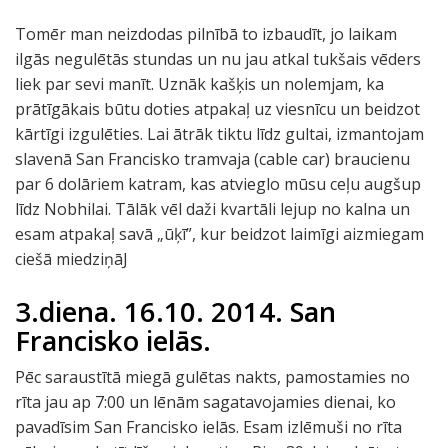
Tomēr man neizdodas pilnībā to izbaudīt, jo laikam
ilgās negulētās stundas un nu jau atkal tukšais vēders
liek par sevi manīt. Uznāk kašķis un nolemjam, ka
prātīgākais būtu doties atpakaļ uz viesnīcu un beidzot
kārtīgi izgulēties. Lai ātrāk tiktu līdz gultai, izmantojam
slavenā San Francisko tramvaja (cable car) braucienu
par 6 dolāriem katram, kas atvieglo mūsu ceļu augšup
līdz Nobhilai. Tālāk vēl daži kvartāli lejup no kalna un
esam atpakaļ savā „ūķī”, kur beidzot laimīgi aizmiegam
ciešā miedziņāJ
3.diena. 16.10. 2014. San
Francisko ielās.
Pēc saraustītā miegā gulētas nakts, pamostamies no
rīta jau ap 7:00 un lēnām sagatavojamies dienai, ko
pavadīsim San Francisko ielās. Esam izlēmuši no rīta