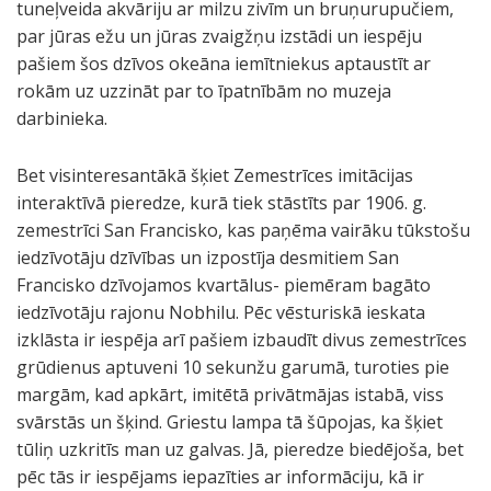
tuneļveida akvāriju ar milzu zivīm un bruņurupučiem,
par jūras ežu un jūras zvaigžņu izstādi un iespēju
pašiem šos dzīvos okeāna iemītniekus aptaustīt ar
rokām uz uzzināt par to īpatnībām no muzeja
darbinieka.
Bet visinteresantākā šķiet Zemestrīces imitācijas
S
S
T
S
S
S
S
S
interaktīvā pieredze, kurā tiek stāstīts par 1906. g.
a
a
r
a
a
a
a
a
zemestrīci San Francisko, kas paņēma vairāku tūkstošu
n
n
o
n
n
n
n
n
iedzīvotāju dzīvības un izpostīja desmitiem San
F
F
p
F
F
F
F
F
Francisko dzīvojamos kvartālus- piemēram bagāto
r
r
u
r
r
r
r
r
iedzīvotāju rajonu Nobhilu. Pēc vēsturiskā ieskata
a
a
m
a
a
a
a
a
izklāsta ir iespēja arī pašiem izbaudīt divus zemestrīces
n
n
ā
n
n
n
n
n
grūdienus aptuveni 10 sekunžu garumā, turoties pie
c
c
j
c
c
c
c
c
margām, kad apkārt, imitētā privātmājas istabā, viss
i
i
a
i
i
i
i
i
svārstās un šķind. Griestu lampa tā šūpojas, ka šķiet
s
s
s
s
s
s
s
s
tūliņ uzkritīs man uz galvas. Jā, pieredze biedējoša, bet
k
k
"
k
k
k
k
k
pēc tās ir iespējams iepazīties ar informāciju, kā ir