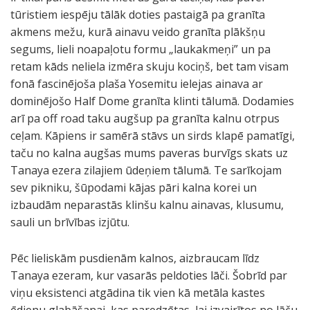
tūristiem iespēju tālāk doties pastaigā pa granīta
akmens mežu, kurā ainavu veido granīta plākšņu
segums, lieli noapaļotu formu „laukakmeņi” un pa
retam kāds neliela izmēra skuju kociņš, bet tam visam
fonā fascinējoša plaša Yosemitu ielejas ainava ar
dominējošo Half Dome granīta klinti tālumā. Dodamies
arī pa off road taku augšup pa granīta kalnu otrpus
ceļam. Kāpiens ir samērā stāvs un sirds klapē pamatīgi,
taču no kalna augšas mums paveras burvīgs skats uz
Tanaya ezera zilajiem ūdeņiem tālumā. Te sarīkojam
sev pikniku, šūpodami kājas pāri kalna korei un
izbaudām neparastās klinšu kalnu ainavas, klusumu,
sauli un brīvības izjūtu.
Pēc lieliskām pusdienām kalnos, aizbraucam līdz
O
P
T
O
Tanaya ezeram, kur vasarās peldoties lāči. Šobrīd par
l
i
e
l
viņu eksistenci atgādina tik vien kā metāla kastes
s
k
n
m