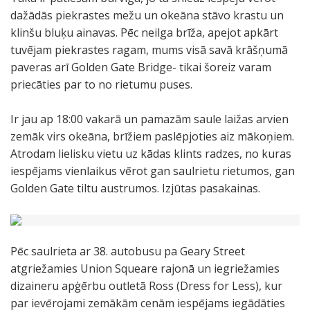
s
o
o
o
o
e
n
K
t
dažādās piekrastes mežu un okeāna stāvo krastu un
i
.
.
.
.
k
c
l
a
klinšu bluķu ainavas. Pēc neilga brīža, apejot apkārt
m
r
i
u
l
tuvējam piekrastes ragam, mums visā savā krāšņumā
i
a
s
s
T
paveras arī Golden Gate Bridge- tikai šoreiz varam
t
s
k
ā
r
priecāties par to no rietumu puses.
ā
t
o
o
a
c
e
r
k
i
Ir jau ap 18:00 vakarā un pamazām saule laižas arvien
i
S
i
e
l
zemāk virs okeāna, brīžiem paslēpjoties aiz mākoņiem.
j
a
n
ā
,
Atrodam lielisku vietu uz kādas klints radzes, no kuras
u
n
d
n
k
iespējams vienlaikus vērot gan saulrietu rietumos, gan
.
F
u
a
a
Golden Gate tiltu austrumos. Izjūtas pasakainas.
r
m
:
s
a
ā
)
s
n
j
I
ā
c
u
z
k
Pēc saulrieta ar 38. autobusu pa Geary Street
i
a
j
a
atgriežamies Union Squeare rajonā un iegriežamies
s
p
ū
s
dizaineru apģērbu outletā Ross (Dress for Less), kur
k
b
t
n
par ievērojami zemākām cenām iespējams iegādāties