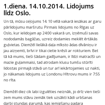
1.diena. 14.10.2014. Lidojums
līdz Oslo.
Un tā, mūsu ceļojums 14. 10 vēlā vakarā iesākas ar garu
pārlidojumu maršrutu. Pirmais lidojums no Rīgas uz
Oslo, kur ielidojam ap 24:00 vakarā un, izņēmuši savas
nododamās bagāžas, uzreiz dodamies meklēt ērtākās
guļvietas. Diemžēl lielākā daļa mīksto ādas dīvāniņu ir
jau aizņemti, brīvi ir tikai cietie krēsli ar rokturiem. Bet
tā kā mums, tieši šādam gadījumam, ir līdzi matracīši un
mazie guļammaisi, tad atrodam klusu tumšu stūrīti
lidostas pirmajā stāvā un tur arī iekārtojamies uz nakti,
jo nākamais lidojums uz Londonu Hītrovu mums ir 7:55
no rīta.
Diemžēl diez cik labi izgulēties neiznāk, jo drīz vien tieši
zem mums stāvu zemāk tiek uzsākti kādi urbšanas
darbi stundas garumā, kas iemigšanu padara