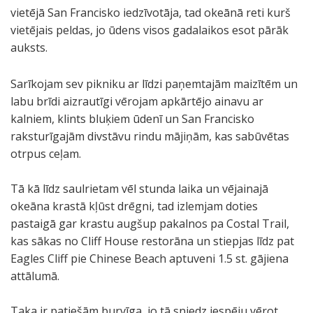
k
.
m
e
z
j
t
t
t
t
vietējā San Francisko iedzīvotāja, tad okeānā reti kurš
o
s
l
u
s
e
e
e
e
vietējais peldas, jo ūdens visos gadalaikos esot pārāk
r
i
ī
a
.
p
p
p
p
auksts.
a
z
.
k
a
a
a
a
ļ
j
v
r
r
r
r
Sarīkojam sev pikniku ar līdzi paņemtajām maizītēm un
ļ
u
ā
k
k
k
k
K
T
P
P
labu brīdi aizrautīgi vērojam apkārtējo ainavu ar
u
s
r
ā
ā
ā
ā
l
i
i
a
kalniem, klints bluķiem ūdenī un San Francisko
r
t
i
S
S
S
S
u
p
r
s
raksturīgajām divstāvu rindu mājiņām, kas sabūvētas
i
z
j
a
a
a
a
s
i
m
t
otrpus ceļam.
f
e
a
n
n
n
n
ā
s
o
a
i
m
.
F
F
F
F
o
k
r
i
Tā kā līdz saulrietam vēl stunda laika un vējainajā
.
e
r
r
r
r
k
ā
e
g
okeāna krastā kļūst drēgni, tad izlemjam doties
s
a
a
a
a
e
S
i
ā
pastaigā gar krastu augšup pakalnos pa Costal Trail,
t
n
n
n
n
ā
a
z
p
kas sākas no Cliff House restorāna un stiepjas līdz pat
r
c
c
c
c
n
n
i
a
Eagles Cliff pie Chinese Beach aptuveni 1.5 st. gājiena
ī
i
i
i
i
a
F
p
C
attālumā.
c
s
s
s
s
p
r
i
o
e
k
k
k
k
i
a
e
s
Taka ir patiešām burvīga, jo tā sniedz iespēju vērot