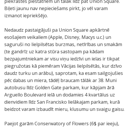
piekrastes piestātnēm un tālāk līdz pat Union Square.
Biļeti jaunu nav nepieciešams pirkt, jo vēl varam
izmanot iepriekšējo.
Nedaudz pastaigājuši pa Union Square apkārtnē
esošajiem veikaliem (Apple, Disney, Macys u.c.) un
saguruši no lielpilsētas burzmas, netīrības un smakām
(te gandrīz uz katra stūra sastopam pa kādam
bezpajumtniekam ar visu viņu iedzīvi un ielas ir tikpat
piegružotas kā piemēram Vācijas lielpilsētās, kur dzīvo
daudz turku un arābu), saprotam, ka esam sailgojušies
pēc dabas un miera, tādēļ braucam tālāk ar 38. Muni
autobusu līdz Golden Gate parkam, kur kāpjam ārā
Arguello Boulevard ielā un dodamies 4 kvartālus uz
dienvidiem līdz San Francisko lielākajam parkam, kurā
beidzot varam izbaudīt mieru, klusumu un svaigu gaisu.
Paejot garām Conserwatory of Flowers (6$ par ieeju),