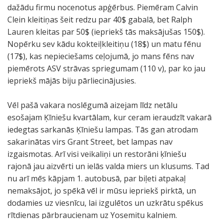
o
ū
a
o
dažādu firmu nocenotus apģērbus. Piemēram Calvin
p
v
s
C
Clein kleitiņas šeit redzu par 40$ gabalā, bet Ralph
i
e
s
l
Lauren kleitas par 50$ (iepriekš tās maksājušas 150$).
e
.
a
i
Nopērku sev kādu kokteiļkleitiņu (18$) un matu fēnu
G
v
f
(17$), kas nepieciešams ceļojumā, jo mans fēns nav
o
i
f
piemērots ASV strāvas spriegumam (110 v), par ko jau
l
ļ
H
iepriekš mājās biju pārliecinājusies.
d
ņ
o
e
o
u
Vēl pašā vakara noslēgumā aizejam līdz netālu
n
j
s
esošajam Ķīniešu kvartālam, kur ceram ieraudzīt vakarā
G
o
e
iedegtas sarkanās Ķīniešu lampas. Tās gan atrodam
a
š
r
sakarinātas virs Grant Street, bet lampas nav
t
a
e
izgaismotas. Arī visi veikaliņi un restorāni ķīniešu
e
s
s
rajonā jau aizvērti un ielās valda miers un klusums. Tad
p
.
t
nu arī mēs kāpjam 1. autobusā, par biļeti atpakaļ
a
.
o
nemaksājot, jo spēkā vēl ir mūsu iepriekš pirktā, un
r
.
r
dodamies uz viesnīcu, lai izgulētos un uzkrātu spēkus
k
.
ā
rītdienas pārbraucienam uz Yosemitu kalniem.