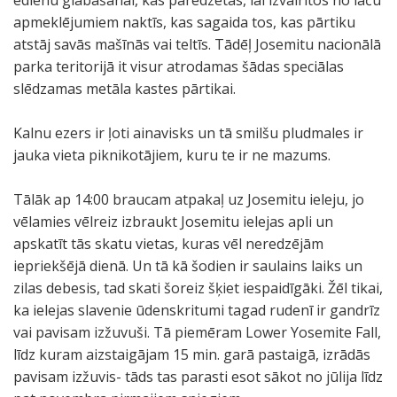
ēdienu glabāšanai, kas paredzētas, lai izvairītos no lāču
m
n
a
s
apmeklējumiem naktīs, kas sagaida tos, kas pārtiku
t
i
y
t
atstāj savās mašīnās vai teltīs. Tādēļ Josemitu nacionālā
e
k
a
e
parka teritorijā it visur atrodamas šādas speciālas
d
o
l
d
slēdzamas metāla kastes pārtikai.
P
j
a
P
o
a
k
o
Kalnu ezers ir ļoti ainavisks un tā smilšu pludmales ir
i
m
e
i
jauka vieta piknikotājiem, kuru te ir ne mazums.
n
a
.
n
t
r
t
Tālāk ap 14:00 braucam atpakaļ uz Josemitu ieleju, jo
g
s
t
vēlamies vēlreiz izbraukt Josemitu ielejas apli un
r
k
a
apskatīt tās skatu vietas, kuras vēl neredzējām
a
a
k
iepriekšējā dienā. Un tā kā šodien ir saulains laiks un
n
t
ā
zilas debesis, tad skati šoreiz šķiet iespaidīgāki. Žēl tikai,
ī
u
.
ka ielejas slavenie ūdenskritumi tagad rudenī ir gandrīz
t
u
vai pavisam izžuvuši. Tā piemēram Lower Yosemite Fall,
a
z
līdz kuram aizstaigājam 15 min. garā pastaigā, izrādās
k
T
pavisam izžuvis- tāds tas parasti esot sākot no jūlija līdz
l
e