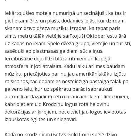
J
e
o
i
Iekārtojušies moteļa numuriņā un secinājuši, ka tas ir
s
.
pietiekami ērts un plašs, dodamies ielās, kur dzirdam
e
skanam dzīvo džeza mūziku. Izrādās, ka tepat pāris
m
simts metru tālāk vietējie sarīkojuši Oktoberfestu ārā
i
uz kādas no ielām. Spēlē džeza grupa, vietējie un tūristi,
t
sasēduši ap plastmasas galdiem, sūc aliņus.
u
Iereibušākie dejo līdzi blūza ritmiem un kopējā
i
atmosfēra ir ļoti atraisīta. Kādu laiku arī mēs baudām
e
mūziku, priecājoties par nu jau amerikāniskāku izjūtu
l
raisīšanos, tad dodamies nesteidzīgā pastaigā tālāk pa
e
galveno ielu, kur uz spēkratu parādi sabraukuši
j
automīļi ar dažādiem retro braucamrīkiem- limuzīniem,
ā
kabrioletiem u.c. Krodziņu logus rotā helovīnu
o
dekorācijas ar ķirbjiem, bet citviet jau logos ievietotas
k
izpušķotas eglītes un sniegavīri.
t
o
Kādā no krodziņiem (Bety’s Gold Coin) spēlē dzīvo