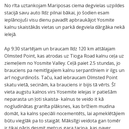
No rīta uztankojam Mariposas ciema degvielas uzpildes
stacijā savu auto līdz pilnai bākai, jo šodien esam
ieplānojuši visu dienu pavadīt apbraukājot Yosmite
kalnu skaistākās vietas un parkā degviela dārgāka nekā
ielejā.
Ap 9:30 startējam un braucam līdz 120 km attālajam
Olmsted Point, kas atrodas uz Tioga Road kalnu ceļa uz
ziemeļiem no Yosmite Valley. Ceļā paiet 2.5 stundas, jo
brauciens pa nemitīgajiem kalnu serpantīniem ir ilgs un
arī nogurdinošs. Taču, kad iebraucam Olmsted Point
skatu vietā, secinām, ka brauciens ir bijis tā vērts. Šī
vieta augstu kalnos virs Yosemite ielejas ir patiešām
neparasta un ļoti skaista- kalnus te veido it kā
nogludinātas granīta plāksnes, kas brīžiem mudina
domāt, ka kalns speciāli nocementēts, lai apmeklētājiem
būtu vieglāk pa to staigāt. Mākslīgi veidota gan tomēr
ir tikai pāris desmit metrus gara taciņa, kas paver