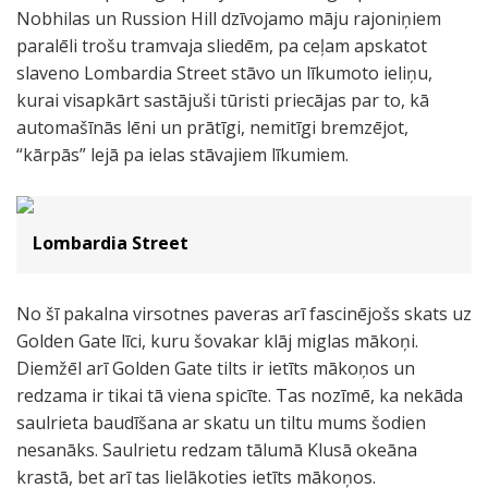
Nobhilas un Russion Hill dzīvojamo māju rajoniņiem
paralēli trošu tramvaja sliedēm, pa ceļam apskatot
slaveno Lombardia Street stāvo un līkumoto ieliņu,
kurai visapkārt sastājuši tūristi priecājas par to, kā
automašīnās lēni un prātīgi, nemitīgi bremzējot,
“kārpās” lejā pa ielas stāvajiem līkumiem.
Lombardia Street
No šī pakalna virsotnes paveras arī fascinējošs skats uz
Golden Gate līci, kuru šovakar klāj miglas mākoņi.
Diemžēl arī Golden Gate tilts ir ietīts mākoņos un
redzama ir tikai tā viena spicīte. Tas nozīmē, ka nekāda
saulrieta baudīšana ar skatu un tiltu mums šodien
nesanāks. Saulrietu redzam tālumā Klusā okeāna
krastā, bet arī tas lielākoties ietīts mākoņos.