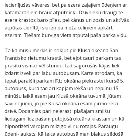
m
m
m
m
m
m
m
p
p
p
p
iecienījušas vāveres, bet pa ezera zaļajiem ūdeņiem ar
u
u
u
u
u
u
u
ā
ā
ā
ā
katamarāniem brauc atpūtnieki. Dzīvnieku draugi te
z
z
z
z
z
z
z
n
n
n
n
ezera krastos baro pīles, pelikānus un zosis un aktīvās
e
e
e
e
e
e
e
a
a
a
a
atpūtas cienītāji skrien pa meža celiņiem apkārt
j
j
j
j
j
j
j
s
s
s
s
ezeram. Tiešām burvīga vieta atpūtai pašā parka vidū.
ā
ā
ā
ā
ā
ā
ā
d
d
d
d
.
.
.
.
.
.
.
ā
ā
ā
ā
Tā kā mūsu mērķis ir nokļūt pie Klusā okeāna San
T
K
Š
A
J
M
M
r
r
r
r
Francisko rietumu krastā, bet ejot cauri parkam tas
r
o
e
k
ā
e
i
z
z
z
z
prasītu vismaz vēl stundu, tad sagurušās kājas liek
o
r
i
v
n
d
l
ā
ā
ā
ā
izdarīt izvēli par labu autobusam. Kartē atrodam, ka
p
a
t
ā
i
ū
z
G
G
G
G
tepat paralēli parkam līdz okeāna piekrastei kursē 5.
u
ļ
i
r
s
z
u
o
o
o
o
autobuss, kurā tad arī kāpjam iekšā un nepilnu 15
m
ļ
e
i
p
a
a
l
l
l
l
minūšu laikā esam jau Klusā okeāna tuvumā. Jūtam
ā
u
s
j
i
s
k
d
d
d
d
saviļņojumu, jo pie Klusā okeāna esam pirmo reizi
j
r
p
a
e
.
v
e
e
e
e
dzīvē. Dodamies pāri neierasti plašajam smilšu
a
i
ē
t
m
ā
n
n
n
n
liedagam līdz pašam putojošā okeāna krastam un kā
u
f
j
u
i
r
G
G
G
G
hipnotizēti vērojam milzīgo viļņu rotaļas. Paraugu
n
i
a
n
l
i
a
a
a
a
ūdeni- auksts. Kā teica autobusā man blakus sēdošā