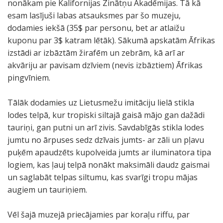
nonākam pie Kalifornijas Zinātņu Akadēmijas. Tā kā
esam lasījuši labas atsauksmes par šo muzeju,
dodamies iekšā (35$ par personu, bet ar atlaižu
kuponu par 3$ katram lētāk). Sākumā apskatām Āfrikas
izstādi ar izbāztām žirafēm un zebrām, kā arī ar
akvāriju ar pavisam dzīviem (nevis izbāztiem) Āfrikas
pingvīniem.
Tālāk dodamies uz Lietusmežu imitāciju lielā stikla
lodes telpā, kur tropiski siltajā gaisā mājo gan dažādi
tauriņi, gan putni un arī zivis. Savdabīgās stikla lodes
jumtu no ārpuses sedz dzīvais jumts- ar zāli un pļavu
puķēm apaudzēts kupolveida jumts ar iluminatora tipa
logiem, kas ļauj telpā nonākt maksimāli daudz gaismai
un saglabāt telpas siltumu, kas svarīgi tropu mājas
augiem un tauriņiem.
Vēl šajā muzejā priecājamies par koraļu riffu, par