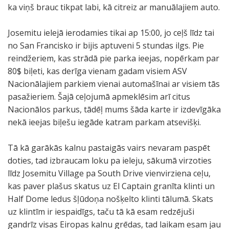
ka viņš brauc tikpat labi, kā citreiz ar manuālajiem auto.
Josemitu ielejā ierodamies tikai ap 15:00, jo ceļš līdz tai
no San Francisko ir bijis aptuveni 5 stundas ilgs. Pie
reindžeriem, kas strādā pie parka ieejas, nopērkam par
80$ biļeti, kas derīga vienam gadam visiem ASV
Nacionālajiem parkiem vienai automašīnai ar visiem tās
pasažieriem. Šajā ceļojumā apmeklēsim arī citus
Nacionālos parkus, tādēļ mums šāda karte ir izdevīgāka
nekā ieejas biļešu iegāde katram parkam atsevišķi.
Tā kā garākās kalnu pastaigās vairs nevaram paspēt
doties, tad izbraucam loku pa ieleju, sākumā virzoties
līdz Josemitu Village pa South Drive vienvirziena ceļu,
kas paver plašus skatus uz El Captain granīta klinti un
Half Dome ledus šļūdoņa nošķelto klinti tālumā. Skats
uz klintīm ir iespaidīgs, taču tā kā esam redzējuši
gandrīz visas Eiropas kalnu grēdas, tad laikam esam jau