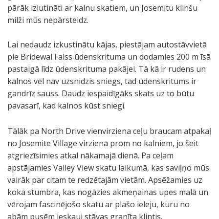
pārāk izlutināti ar kalnu skatiem, un Josemitu klinšu
milži mūs nepārsteidz.
Lai nedaudz izkustinātu kājas, piestājam autostāvvietā
pie Bridewal Falss ūdenskrituma un dodamies 200 m īsā
pastaigā līdz ūdenskrituma pakājei. Tā kā ir rudens un
kalnos vēl nav uzsnidzis sniegs, tad ūdenskritums ir
gandrīz sauss. Daudz iespaidīgāks skats uz to būtu
pavasarī, kad kalnos kūst sniegi.
Tālāk pa North Drive vienvirziena ceļu braucam atpakaļ
B
T
no Josemite Village virzienā prom no kalniem, jo šeit
r
a
atgriezīsimies atkal nākamajā dienā. Pa ceļam
i
k
apstājamies Valley View skatu laikumā, kas saviļņo mūs
d
a
vairāk par citam te redzētajām vietām. Apsēžamies uz
e
l
koka stumbra, kas nogāzies akmeņainas upes malā un
w
ī
vērojam fascinējošo skatu ar plašo ieleju, kuru no
a
d
abām pusēm ieskauj stāvas granīta klintis.