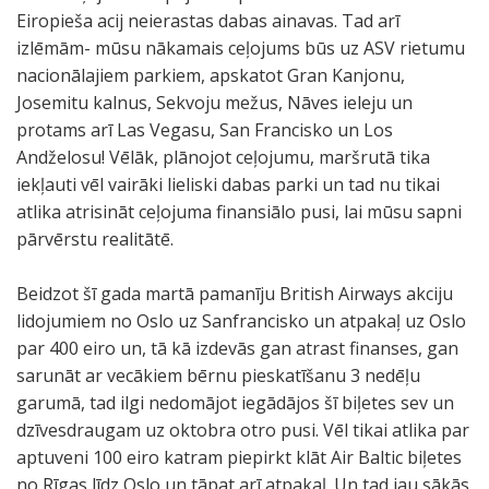
Eiropieša acij neierastas dabas ainavas. Tad arī
izlēmām- mūsu nākamais ceļojums būs uz ASV rietumu
nacionālajiem parkiem, apskatot Gran Kanjonu,
Josemitu kalnus, Sekvoju mežus, Nāves ieleju un
protams arī Las Vegasu, San Francisko un Los
Andželosu! Vēlāk, plānojot ceļojumu, maršrutā tika
iekļauti vēl vairāki lieliski dabas parki un tad nu tikai
atlika atrisināt ceļojuma finansiālo pusi, lai mūsu sapni
pārvērstu realitātē.
Beidzot šī gada martā pamanīju British Airways akciju
lidojumiem no Oslo uz Sanfrancisko un atpakaļ uz Oslo
par 400 eiro un, tā kā izdevās gan atrast finanses, gan
sarunāt ar vecākiem bērnu pieskatīšanu 3 nedēļu
garumā, tad ilgi nedomājot iegādājos šī biļetes sev un
dzīvesdraugam uz oktobra otro pusi. Vēl tikai atlika par
aptuveni 100 eiro katram piepirkt klāt Air Baltic biļetes
no Rīgas līdz Oslo un tāpat arī atpakaļ. Un tad jau sākās