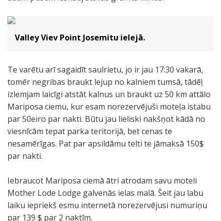
l
z
l
ū
F
d
Valley Viev Point Josemitu ielejā.
a
e
l
n
l
s
Te varētu arī sagaidīt saulrietu, jo ir jau 17:30 vakarā,
s
k
tomēr negribas braukt lejup no kalniem tumsā, tādēļ
ū
r
izlemjam laicīgi atstāt kalnus un braukt uz 50 km attālo
d
i
Mariposa ciemu, kur esam norezervējuši moteļa istabu
e
t
par 50eiro par nakti. Būtu jau lieliski nakšņot kādā no
n
u
viesnīcām tepat parka teritorijā, bet cenas te
s
m
nesamērīgas. Pat par apsildāmu telti te jāmaksā 150$
r
a
par nakti.
i
p
t
a
Iebraucot Mariposa ciemā ātri atrodam savu moteli
u
k
Mother Lode Lodge galvenās ielas malā. Šeit jau labu
m
ā
laiku iepriekš esmu internetā norezervējusi numuriņu
s
j
par 139 $ par 2 naktīm.