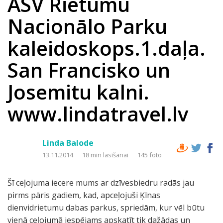
ASV Rietumu
Nacionālo Parku
kaleidoskops.1.daļa.
San Francisko un
Josemitu kalni.
www.lindatravel.lv
Linda Balode
13.11.2014
18 min lasīšanai
145 foto
Šī ceļojuma iecere mums ar dzīvesbiedru radās jau
pirms pāris gadiem, kad, apceļojuši Ķīnas
dienvidrietumu dabas parkus, spriedām, kur vēl būtu
vienā ceļojumā iespējams apskatīt tik dažādas un