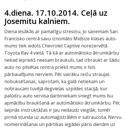
a
n
4.diena. 17.10.2014. Ceļā uz
.
a
u
Josemitu kalniem.
n
Diena iesākās ar pamatīgu stresiņu, jo saņemam San
s
Francisko centrā savu iznomāto Midsize klases auto-
t
mums tiek iedots Chevrolet Captive norezervētā
i
Toyota Rav 4 vietā. Tā kā ar automātisko ātrumkārbu
e
nekad iepriekš neesam braukuši, tad izbraukt ar šādu
p
auto no pilsētas centra priekš mums ir īsts
j
pārbaudījums nerviem. Pēc vairāku reižu straujas
a
nobuksēšanas, saprotam, ka galā netiekam un
s
nobraucam tuvējā degvielas uzpildes stacijā, kur
l
palūdzu auto servisa darbiniekam sniegt mums īsu
ī
apmācību braukšanā ar automātisko ātrumkārbu. Pēc
d
laipnās instruktāžas ir jau nedaudz vieglāk, tomēr
z
pirmā stunda uz automaģistrālēm ir satraucoša. Nervu
p
nomierināšanai un pārtikas iegādei pāris dienām uz
a