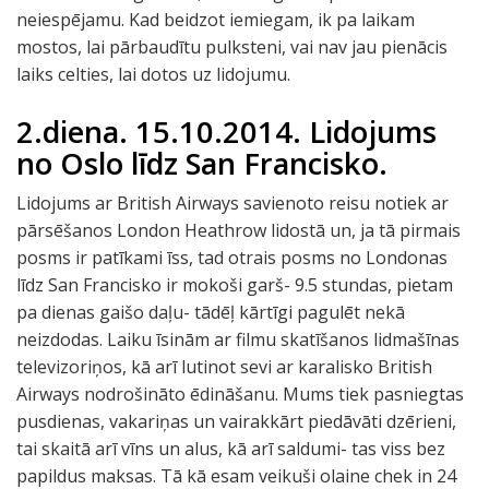
neiespējamu. Kad beidzot iemiegam, ik pa laikam
mostos, lai pārbaudītu pulksteni, vai nav jau pienācis
laiks celties, lai dotos uz lidojumu.
2.diena. 15.10.2014. Lidojums
no Oslo līdz San Francisko.
Lidojums ar British Airways savienoto reisu notiek ar
pārsēšanos London Heathrow lidostā un, ja tā pirmais
posms ir patīkami īss, tad otrais posms no Londonas
līdz San Francisko ir mokoši garš- 9.5 stundas, pietam
pa dienas gaišo daļu- tādēļ kārtīgi pagulēt nekā
neizdodas. Laiku īsinām ar filmu skatīšanos lidmašīnas
televizoriņos, kā arī lutinot sevi ar karalisko British
Airways nodrošināto ēdināšanu. Mums tiek pasniegtas
pusdienas, vakariņas un vairakkārt piedāvāti dzērieni,
tai skaitā arī vīns un alus, kā arī saldumi- tas viss bez
papildus maksas. Tā kā esam veikuši olaine chek in 24