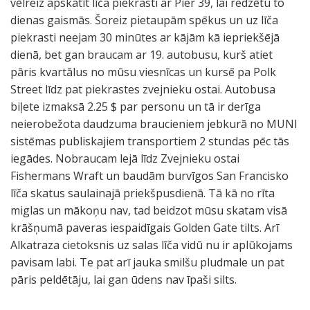
vēlreiz apskatīt līča piekrasti ar Pier 39, lai redzētu to
dienas gaismās. Šoreiz pietaupām spēkus un uz līča
piekrasti neejam 30 minūtes ar kājām kā iepriekšējā
dienā, bet gan braucam ar 19. autobusu, kurš atiet
pāris kvartālus no mūsu viesnīcas un kursē pa Polk
Street līdz pat piekrastes zvejnieku ostai. Autobusa
biļete izmaksā 2.25 $ par personu un tā ir derīga
neierobežota daudzuma braucieniem jebkurā no MUNI
sistēmas publiskajiem transportiem 2 stundas pēc tās
iegādes. Nobraucam lejā līdz Zvejnieku ostai
Fishermans Wraft un baudām burvīgos San Francisko
līča skatus saulainajā priekšpusdienā. Tā kā no rīta
miglas un mākoņu nav, tad beidzot mūsu skatam visā
krāšņumā paveras iespaidīgais Golden Gate tilts. Arī
Alkatraza cietoksnis uz salas līča vidū nu ir aplūkojams
pavisam labi. Te pat arī jauka smilšu pludmale un pat
pāris peldētāju, lai gan ūdens nav īpaši silts.