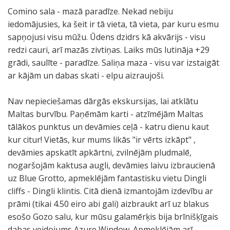
Comino sala - mazā paradīze. Nekad nebiju
iedomājusies, ka šeit ir tā vieta, tā vieta, par kuru esmu
sapņojusi visu mūžu. Ūdens dzidrs kā akvārijs - visu
redzi cauri, arī mazās zivtiņas. Laiks mūs lutināja +29
grādi, saulīte - paradīze. Saliņa maza - visu var izstaigāt
ar kājām un dabas skati - elpu aizraujoši.
Nav nepieciešamas dārgās ekskursijas, lai atklātu
Maltas burvību. Paņēmām karti - atzīmējām Maltas
tālākos punktus un devāmies ceļā - katru dienu kaut
kur citur! Vietās, kur mums likās "ir vērts izkāpt" ,
devāmies apskatīt apkārtni, zvilnējām pludmalē,
nogaršojām kaktusa augli, devāmies laivu izbraucienā
uz Blue Grotto, apmeklējām fantastisku vietu Dingli
cliffs - Dingli klintis. Citā dienā izmantojām izdevību ar
prāmi (tikai 4.50 eiro abi gali) aizbraukt arī uz blakus
esošo Gozo salu, kur mūsu galamērķis bija brīnišķīgais
dabas veidojums Azure Window. Apmeklējām arī