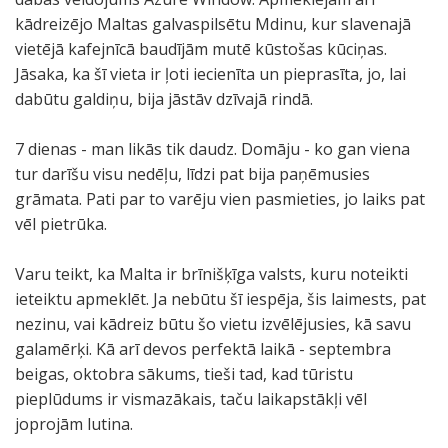
kādreizējo Maltas galvaspilsētu Mdinu, kur slavenajā
vietējā kafejnīcā baudījām mutē kūstošas kūciņas.
Jāsaka, ka šī vieta ir ļoti iecienīta un pieprasīta, jo, lai
dabūtu galdiņu, bija jāstāv dzīvajā rindā.
7 dienas - man likās tik daudz. Domāju - ko gan viena
tur darīšu visu nedēļu, līdzi pat bija paņēmusies
grāmata. Pati par to varēju vien pasmieties, jo laiks pat
vēl pietrūka.
Varu teikt, ka Malta ir brīnišķīga valsts, kuru noteikti
ieteiktu apmeklēt. Ja nebūtu šī iespēja, šis laimests, pat
nezinu, vai kādreiz būtu šo vietu izvēlējusies, kā savu
galamērķi. Kā arī devos perfektā laikā - septembra
beigas, oktobra sākums, tieši tad, kad tūristu
pieplūdums ir vismazākais, taču laikapstākļi vēl
joprojām lutina.