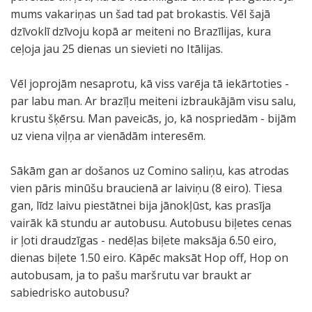
mums vakariņas un šad tad pat brokastis. Vēl šajā
dzīvoklī dzīvoju kopā ar meiteni no Brazīlijas, kura
ceļoja jau 25 dienas un sievieti no Itālijas.
Vēl joprojām nesaprotu, kā viss varēja tā iekārtoties -
par labu man. Ar brazīļu meiteni izbraukājām visu salu,
krustu šķērsu. Man paveicās, jo, kā nospriedām - bijām
uz viena viļņa ar vienādām interesēm.
Sākām gan ar došanos uz Comino saliņu, kas atrodas
vien pāris minūšu braucienā ar laiviņu (8 eiro). Tiesa
gan, līdz laivu piestātnei bija jānokļūst, kas prasīja
vairāk kā stundu ar autobusu. Autobusu biļetes cenas
ir ļoti draudzīgas - nedēļas biļete maksāja 6.50 eiro,
dienas biļete 1.50 eiro. Kāpēc maksāt Hop off, Hop on
autobusam, ja to pašu maršrutu var braukt ar
sabiedrisko autobusu?