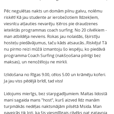
Pēc negulētas nakts un domām pilnu galvu, nolēmu
riskēt! Kā jau studente ar ierobežotiem līdzekļiem,
viesnīcu atļauties nevarēju. Ķēros pie draudzenes
ieteiktās programmas coach surfing. No 20 cilvēkiem -
man atbildēja neviens. Rokas jau nolaidās, šķirstīju
hosteļu piedāvājumus, taču kāds atsaucās...Riskēju! Tā
nu pirmo reizi mūžā izmantoju šo iespēju, ko piedāvā
programma Coach Surfing (nakšņošana pilnīgi bez
maksas), un nenožēloju ne mirkli.
Izlidošana no Rīgas 9.00, cēlos 5.00 un krāmēju koferi.
Ja jau viss pēdējā brīdī, tad viss!
Lidojums mierīgs, bez starpgadījumiem. Maltas lidostā
mani sagaida mans "host", kurš aizved līdz manām
turpmākās nedēļas naktsmājām pilsētā Msida. Man
paveicās tik ļoti, ka šis viesmīlīgais cilvēks pat gatavoja