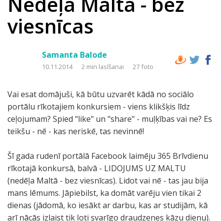
Nedēļa Maltā - bez
viesnīcas
Samanta Balode
10.11.2014
2 min lasīšanai
27 foto
Vai esat domājuši, kā būtu uzvarēt kādā no sociālo
portālu rīkotajiem konkursiem - viens klikšķis līdz
ceļojumam? Spied "like" un "share" - muļķības vai ne? Es
teikšu - nē - kas neriskē, tas nevinnē!
Šī gada rudenī portālā Facebook laimēju 365 Brīvdienu
rīkotajā konkursā, balvā - LIDOJUMS UZ MALTU
(nedēļa Maltā - bez viesnīcas). Lidot vai nē - tas jau bija
mans lēmums. Jāpiebilst, ka domāt varēju vien tikai 2
dienas (jādomā, ko iesākt ar darbu, kas ar studijām, kā
arī nācās izlaist tik ļoti svarīgo draudzenes kāzu dienu).