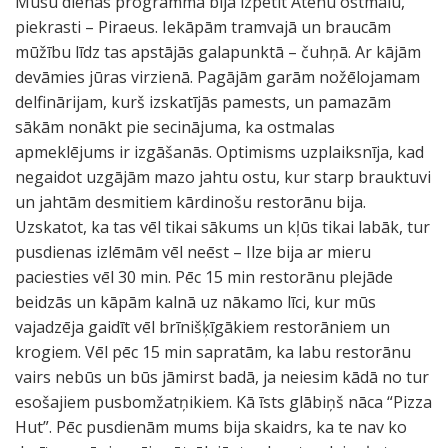
Mūsu dienas programma bija izpētīt Atēnu ostmalu,
piekrasti – Piraeus. Iekāpām tramvajā un braucām
mūžību līdz tas apstājās galapunktā – čuhņā. Ar kājām
devāmies jūras virzienā. Pagājām garām nožēlojamam
delfinārijam, kurš izskatījās pamests, un pamazām
sākām nonākt pie secinājuma, ka ostmalas
apmeklējums ir izgāšanās. Optimisms uzplaiksnīja, kad
negaidot uzgājām mazo jahtu ostu, kur starp brauktuvi
un jahtām desmitiem kārdinošu restorānu bija.
Uzskatot, ka tas vēl tikai sākums un kļūs tikai labāk, tur
pusdienas izlēmām vēl neēst – Ilze bija ar mieru
paciesties vēl 30 min. Pēc 15 min restorānu plejāde
beidzās un kāpām kalnā uz nākamo līci, kur mūs
vajadzēja gaidīt vēl brīnišķīgākiem restorāniem un
krogiem. Vēl pēc 15 min sapratām, ka labu restorānu
vairs nebūs un būs jāmirst badā, ja neiesim kādā no tur
esošajiem pusbomžatņikiem. Kā īsts glābiņš nāca “Pizza
Hut”. Pēc pusdienām mums bija skaidrs, ka te nav ko