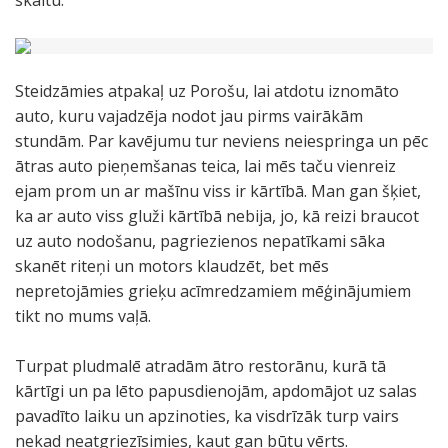
skaitu.
Steidzāmies atpakaļ uz Porošu, lai atdotu iznomāto
auto, kuru vajadzēja nodot jau pirms vairākām
stundām. Par kavējumu tur neviens neiespringa un pēc
ātras auto pieņemšanas teica, lai mēs taču vienreiz
ejam prom un ar mašīnu viss ir kārtībā. Man gan šķiet,
ka ar auto viss gluži kārtībā nebija, jo, kā reizi braucot
uz auto nodošanu, pagriezienos nepatīkami sāka
skanēt riteņi un motors klaudzēt, bet mēs
nepretojāmies grieķu acīmredzamiem mēģinājumiem
tikt no mums vaļā.
Turpat pludmalē atradām ātro restorānu, kurā tā
kārtīgi un pa lēto papusdienojām, apdomājot uz salas
pavadīto laiku un apzinoties, ka visdrīzāk turp vairs
nekad neatgriezīsimies, kaut gan būtu vērts.