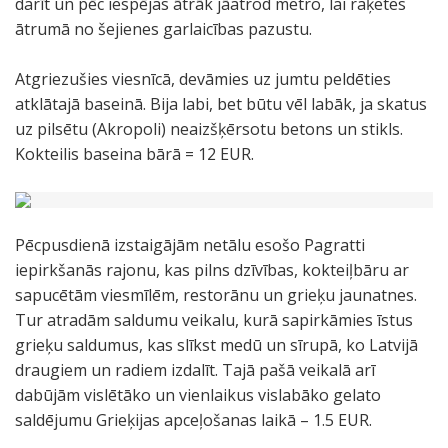
darīt un pēc iespējas ātrāk jāatrod metro, lai raķetes
ātrumā no šejienes garlaicības pazustu.
Atgriezušies viesnīcā, devāmies uz jumtu peldēties
atklātajā baseinā. Bija labi, bet būtu vēl labāk, ja skatus
uz pilsētu (Akropoli) neaizšķērsotu betons un stikls.
Kokteilis baseina bārā = 12 EUR.
Pēcpusdienā izstaigājām netālu esošo Pagratti
iepirkšanās rajonu, kas pilns dzīvības, kokteiļbāru ar
sapucētām viesmīlēm, restorānu un grieķu jaunatnes.
Tur atradām saldumu veikalu, kurā sapirkāmies īstus
grieķu saldumus, kas slīkst medū un sīrupā, ko Latvijā
draugiem un radiem izdalīt. Tajā pašā veikalā arī
dabūjām vislētāko un vienlaikus vislabāko gelato
saldējumu Grieķijas apceļošanas laikā – 1.5 EUR.