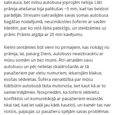
sabrauca, bet mūsu autobusa joprojām nebija. Līdz
prāmja atiešanai bija palikušas ~5 min, kad tas beidzot
parādījās. Stresaini sakravājām savas somas autobusa
bagāžas nodalījumā, neuzmācoties šoferim ar savām
biļetēm, par ko viņš šķita pateicīgs, un steidzāmies uz
prāmi. Prāmis atgāja ar 20 min kavējumu.
Kielini centāmies būt vieni no pirmajiem, kas nokāpj no
prāmja, lai, pasarg Dievs, autobuss neaizbrauktu ar
mūsu somām un bez mums. Ātri atradām savu
autobusu un pēc nelielas skaidrošanās ar tā
pasažieriem par vietu numuriem, iekarojām blakus
esošas sēdvietas. Šofera vienaldzība par mūsu
klātbūtni autobusā šķita mulsinoša, bet kaut kā ar to
samierinājāmies. Nospriedām, ka šoferis sēdvietu
konfliktos un komunikācijā ar pasažieriem iesaistās
tikai tad, kad iet vaļā jau kāds kautiņš, un kamēr tas nav
noticis, paļaujas uz pasažieru spējām savas problēmas