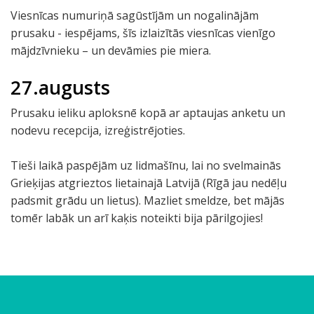
Viesnīcas numuriņā sagūstījām un nogalinājām
prusaku - iespējams, šīs izlaizītās viesnīcas vienīgo
mājdzīvnieku – un devāmies pie miera.
27.augusts
Prusaku ieliku aploksnē kopā ar aptaujas anketu un
nodevu recepcija, izreģistrējoties.
Tieši laikā paspējām uz lidmašīnu, lai no svelmainās
Grieķijas atgrieztos lietainajā Latvijā (Rīgā jau nedēļu
padsmit grādu un lietus). Mazliet smeldze, bet mājās
tomēr labāk un arī kaķis noteikti bija pārilgojies!