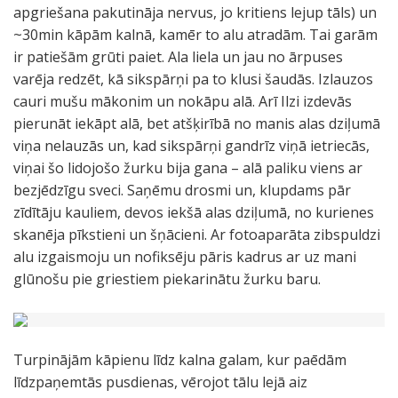
apgriešana pakutināja nervus, jo kritiens lejup tāls) un
~30min kāpām kalnā, kamēr to alu atradām. Tai garām
ir patiešām grūti paiet. Ala liela un jau no ārpuses
varēja redzēt, kā sikspārņi pa to klusi šaudās. Izlauzos
cauri mušu mākonim un nokāpu alā. Arī Ilzi izdevās
pierunāt iekāpt alā, bet atšķirībā no manis alas dziļumā
viņa nelauzās un, kad sikspārņi gandrīz viņā ietriecās,
viņai šo lidojošo žurku bija gana – alā paliku viens ar
bezjēdzīgu sveci. Saņēmu drosmi un, klupdams pār
zīdītāju kauliem, devos iekšā alas dziļumā, no kurienes
skanēja pīkstieni un šņācieni. Ar fotoaparāta zibspuldzi
alu izgaismoju un nofiksēju pāris kadrus ar uz mani
glūnošu pie griestiem piekarinātu žurku baru.
Turpinājām kāpienu līdz kalna galam, kur paēdām
līdzpaņemtās pusdienas, vērojot tālu lejā aiz