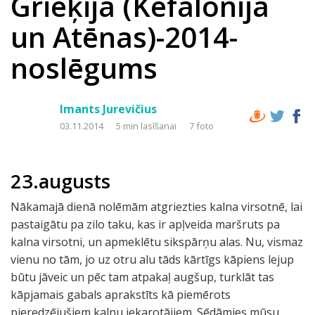
Grieķija (Kefalonija
un Atēnas)-2014-
noslēgums
Imants Jurevičius
03.11.2014
5 min lasīšanai
7 foto
23.augusts
Nākamajā dienā nolēmām atgriezties kalna virsotnē, lai
pastaigātu pa zilo taku, kas ir apļveida maršruts pa
kalna virsotni, un apmeklētu sikspārņu alas. Nu, vismaz
vienu no tām, jo uz otru alu tāds kārtīgs kāpiens lejup
būtu jāveic un pēc tam atpakaļ augšup, turklāt tas
kāpjamais gabals aprakstīts kā piemērots
pieredzējušiem kalnu iekarotājiem. Sēdāmies mūsu