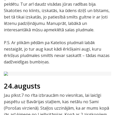
peldētu. Tur arī daudz visādas jūras radības bija.
Skatoties no klints, izskatās, ka ūdens dziļš un bīstams,
bet tā tikai izskatās, jo patiesībā smilts gultne ir ar ļoti
lēzenu padziļinājumu. Manuprāt, labākā un
interesantākā mūsu apmeklētā salas pludmale.
P.S. Ar plikām pēdām pa Katelios pludmali labāk
nestaigāt, jo tur aug kaut kādi ērkšķaini augi, kuru
ērkšķus pludmales smiltīs nevar saskatīt – tādas mazas
dadžveidīgas bumbiņas.
24.augusts
Jau plkst.7 no rīta izbraucām no viesnīcas, lai laicīgi
paspētu uz Bavārijas staļļiem, kas netālu no Sami
(Porošas virzienā). Staļļos uzzinājām, ka ar mums kopā
jās arī ģimene no Lielbritānijas. Kopā ar 2 zirgkopjiem