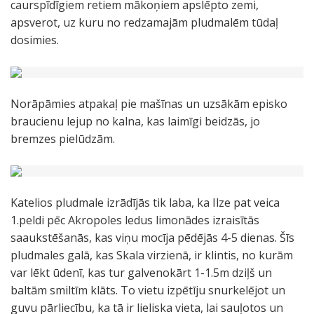
caurspīdīgiem retiem mākoņiem apslēpto zemi,
apsverot, uz kuru no redzamajām pludmalēm tūdaļ
dosimies.
Norāpāmies atpakaļ pie mašīnas un uzsākām episko
braucienu lejup no kalna, kas laimīgi beidzās, jo
bremzes pielūdzām.
Katelios pludmale izrādījās tik laba, ka Ilze pat veica
1.peldi pēc Akropoles ledus limonādes izraisītās
saaukstēšanās, kas viņu mocīja pēdējās 4-5 dienas. Šīs
pludmales galā, kas Skala virzienā, ir klintis, no kurām
var lēkt ūdenī, kas tur galvenokārt 1-1.5m dziļš un
baltām smiltīm klāts. To vietu izpētīju snurkelējot un
guvu pārliecību, ka tā ir lieliska vieta, lai sauļotos un