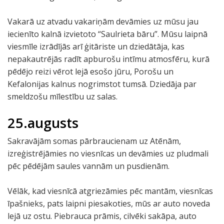
Vakarā uz atvadu vakariņām devāmies uz mūsu jau
iecienīto kalnā izvietoto “Saulrieta bāru”. Mūsu laipnā
viesmīle izrādījās arī ģitāriste un dziedātāja, kas
nepakautrējās radīt apburošu intīmu atmosfēru, kurā
pēdējo reizi vērot lejā esošo jūru, Porošu un
Kefalonijas kalnus nogrimstot tumsā. Dziedāja par
smeldzošu mīlestību uz salas.
25.augusts
Sakravājām somas pārbraucienam uz Atēnām,
izreģistrējāmies no viesnīcas un devāmies uz pludmali
pēc pēdējām saules vannām un pusdienām.
Vēlāk, kad viesnīcā atgriezāmies pēc mantām, viesnīcas
īpašnieks, pats laipni piesakoties, mūs ar auto noveda
lejā uz ostu. Piebrauca prāmis, cilvēki sakāpa, auto