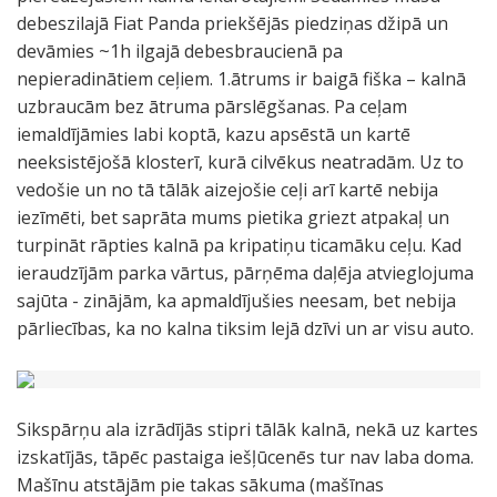
debeszilajā Fiat Panda priekšējās piedziņas džipā un
devāmies ~1h ilgajā debesbraucienā pa
nepieradinātiem ceļiem. 1.ātrums ir baigā fiška – kalnā
uzbraucām bez ātruma pārslēgšanas. Pa ceļam
iemaldījāmies labi koptā, kazu apsēstā un kartē
neeksistējošā klosterī, kurā cilvēkus neatradām. Uz to
vedošie un no tā tālāk aizejošie ceļi arī kartē nebija
iezīmēti, bet saprāta mums pietika griezt atpakaļ un
turpināt rāpties kalnā pa kripatiņu ticamāku ceļu. Kad
ieraudzījām parka vārtus, pārņēma daļēja atvieglojuma
sajūta - zinājām, ka apmaldījušies neesam, bet nebija
pārliecības, ka no kalna tiksim lejā dzīvi un ar visu auto.
Sikspārņu ala izrādījās stipri tālāk kalnā, nekā uz kartes
izskatījās, tāpēc pastaiga iešļūcenēs tur nav laba doma.
Mašīnu atstājām pie takas sākuma (mašīnas