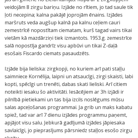
veidojām 8 zirgu bariņu. Izjāde no rītiem, jo tad saule tik
ļoti necepina; kalna pakājē joprojām ēnains. Izjādes
maršruts veda augšup kalnā pa kalnu ceļiem cauri
zemestrīcē nopostītam ciematam, kurš tagad vairs tikai
vietām kā mazdārziņi tiek izmantots. 1953.g. zemestrīce
salā nopostīja gandrīz visu apbūvi un tikai Z-daļā
esošais Fiscardo ciemats pasaudzēts.
Izjāde bija lieliska: zirgkopji, no kuriem arī pati staļļu
saimniece Kornēlija, laipni un atsaucīgi, zirgi skaisti, labi
kopti, spēcīgi un trenēti, dabas skati lieliski. Arī citiem
noteikti iesaku šo aktivitāti. Iesācējiem ar 3h izjādi ir
pilnībā pietiekami un tas bija izcils noslēgums mūsu
salas apceļošanas programmai. Ja grib un maks kabatu
spiež, tad var arī 7 dienu izjādes programmu paņemt,
apjājot visu salu. Jebkurā gadījumā izjādes jāpiesaka
savlaicīgi, jo pieprasījums pārsniedz staļļos esošo zirgu