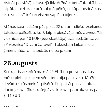
risināt patstāvīgi. Pusceļā līdz Atēnām benzīntankā bija
atpūtas pietura, kurā salonā pēkšņi iekāpa nezināmas
izcelsmes vīriņš un visiem saplēsa biļetes.
Atēnas sasniedzām pēc plkst.22 un ar indiešu izcelsmes
taksista palīdzību, kurš laipni piedāvāja mūs aizvest līdz
viesnīcai par 10 EUR (bez skaitītāja), sasniedzām savu
5* viesnīcu “Divani Caravel”. Taksistam laikam liela
ģimene jābaro – steidzās ne pa jokam.
26.augusts
Brokastis viesnīcā maksā 29 EUR no personas, kas
mūsu plebejiskajiem vēderiem bija par traku, tāpēc
devāmies tās meklēt pilsētā. Turpat ārpus viesnīcas
darbojas vairākas kafejnīcas, kur var pabrokastos par
5-11 EUR.