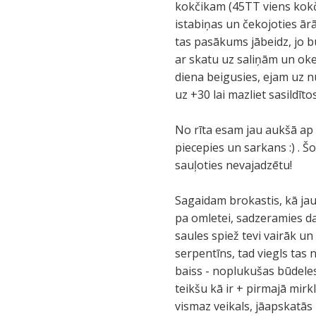
kokčikam (45TT viens kokči
istabiņas un čekojoties ārā
tas pasākums jābeidz, jo būs
ar skatu uz saliņām un okeān
diena beigusies, ejam uz n
uz +30 lai mazliet sasildītos 
No rīta esam jau aukšā ap 0
piecepies un sarkans :) . Šo
sauļoties nevajadzētu!
Sagaidam brokastis, kā jau
pa omletei, sadzeramies d
saules spiež tevi vairāk un 
serpentīns, tad viegls tas
baiss - noplukušas būdeles 
teikšu kā ir + pirmajā mirk
vismaz veikals, jāapskatās