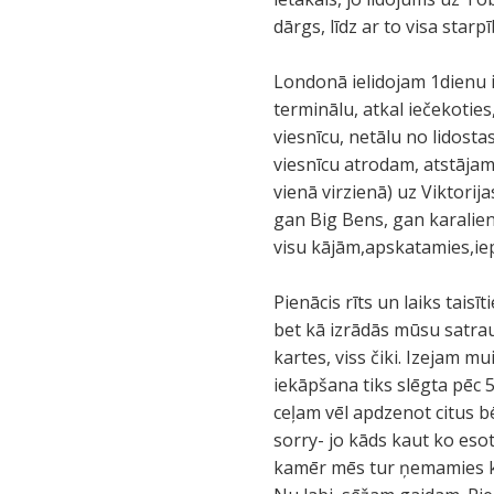
dārgs, līdz ar to visa starp
Londonā ielidojam 1dienu ie
terminālu, atkal iečekotie
viesnīcu, netālu no lidost
viesnīcu atrodam, atstāja
vienā virzienā) uz Viktori
gan Big Bens, gan karalien
visu kājām,apskatamies,iep
Pienācis rīts un laiks taisī
bet kā izrādās mūsu satr
kartes, viss čiki. Izejam 
iekāpšana tiks slēgta pēc
ceļam vēl apdzenot citus b
sorry- jo kāds kaut ko esot
kamēr mēs tur ņemamies kād