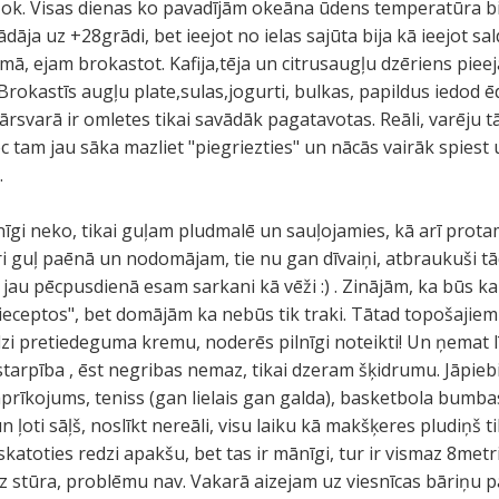
 ok. Visas dienas ko pavadījām okeāna ūdens temperatūra bi
ādāja uz +28grādi, bet ieejot no ielas sajūta bija kā ieejot s
mā, ejam brokastot. Kafija,tēja un citrusaugļu dzēriens pie
 Brokastīs augļu plate,sulas,jogurti, bulkas, papildus iedod ēd
rsvarā ir omletes tikai savādāk pagatavotas. Reāli, varēju t
 tam jau sāka mazliet "piegriezties" un nācās vairāk spiest u
.
īgi neko, tikai guļam pludmalē un sauļojamies, kā arī prota
 guļ paēnā un nodomājam, tie nu gan dīvaiņi, atbraukuši tā
jau pēcpusdienā esam sarkani kā vēži :) . Zinājām, ka būs kar
eceptos", bet domājām ka nebūs tik traki. Tātad topošajiem c
dzi pretiedeguma kremu, noderēs pilnīgi noteikti! Un ņemat līd
starpība , ēst negribas nemaz, tikai dzeram šķidrumu. Jāpieb
aprīkojums, teniss (gan lielais gan galda), basketbola bumba
 ļoti sāļš, noslīkt nereāli, visu laiku kā makšķeres pludiņš tik
 skatoties redzi apakšu, bet tas ir mānīgi, tur ir vismaz 8metr
uz stūra, problēmu nav. Vakarā aizejam uz viesnīcas bāriņ