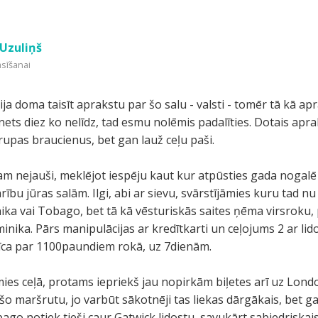
Uzuliņš
asīšanai
ja doma taisīt aprakstu par šo salu - valsti - tomēr tā kā ap
nets diez ko nelīdz, tad esmu nolēmis padalīties. Dotais ap
rupas braucienus, bet gan lauž ceļu paši.
m nejauši, meklējot iespēju kaut kur atpūsties gada nogalē
bu jūras salām. Ilgi, abi ar sievu, svārstījāmies kuru tad nu 
ika vai Tobago, bet tā kā vēsturiskās saites ņēma virsroku,
inika. Pārs manipulācijas ar kredītkarti un ceļojums 2 ar l
īca par 1100paundiem rokā, uz 7dienām.
ies ceļā, protams iepriekš jau nopirkām biļetes arī uz London
s šo maršrutu, jo varbūt sākotnēji tas liekas dārgākais, bet 
bago notiek tieši caur Gatwick lidostu, savukārt sabiedriskais