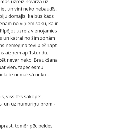
t mūs uzreiz novirza uz
 iet un viņi neko nebaudīs,
(biju domājis, ka būs kāds
ienam no viņiem saku, ka ir
 Pīpējot uzreiz vienojamies
nās un katrai no šīm zonām
iens nemēģina tevi piešņāpt.
ens aizņem ap 1stundu.
zēt nevar neko. Braukšana
tāpat vien, tāpēc esmu
viela te nemaksā neko -
, viss tīrs sakopts,
k- un uz numuriņu prom -
aprast, tomēr pēc peldes