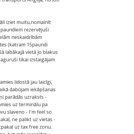
āli iziet muitu,nomainīt
30paundiem rezervējuši
lielām neskaidrībām
etes (katram 15paundi
ā labākajā vietā jo blakus
aguruši tikai izstaigājam
mies lidostā jau laicīgi,
laikā dabūjam iekāpšanas
ņi parādās uzraksts -
amies uz terminālu pa
vu slaveno - I'm feel so
kaļ, ne palikt uz vietas -
pakaļ uz tax free zonu.