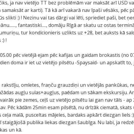
ks, ja nav vietējo TT bez problēmām var maksāt arī USD vai 
 samaksāt ar karti). Tā kā arī vakarā nav īpaši vēsāks, pēc p
 slikti :) ! Nezinu vai tas dārgi vai lēti, spriediet paši, bet 
u......., fantastiski....., domāju Rīgā ar skatu uz ostas terminā
umuriņu, tur kondicionieris uzlikts uz +28, bet auksts kā sal
:) !
5.00 pēc vietējā ejam pēc kafijas un gaidam brokastis (no 07
dien doma ir iet uz vietējo pilsētu -Spaysaid- un apskatīt to, j
 rakstīju, omletes, fraņču grauzdiņi un vietējās pankūkas,
ažādas augļu sulas+augļus, paēdam un sākam ekskursiju. Ar
vairāk pie zemes, ceļš uz vietējo pilsētu lai gan nav tāls - ap 
 nav. Pēc kādām 25min esam pilsētā, nu drīzāk ciematā, skat
ceļa malā, pusceltas mājeles, bardaks apkārt diezgan liels :)
lī staigājošā publika liekas diezgan šaubīga. Nu labi, ja redz
 kas un kā.