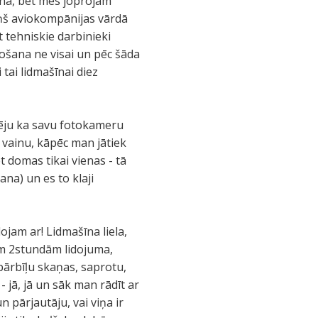
ana, bet mēs joprojām
iņš aviokompānijas vārdā
 tehniskie darbinieki
idošana ne visai un pēc šāda
 tai lidmašīnai diez
atēju ka savu fotokameru
 vainu, kāpēc man jātiek
 domas tikai vienas - tā
na) un es to klaji
dojam ar! Lidmašīna liela,
dām 2stundām lidojuma,
pārbīļu skaņas, saprotu,
- jā, jā un sāk man rādīt ar
 pārjautāju, vai viņa ir