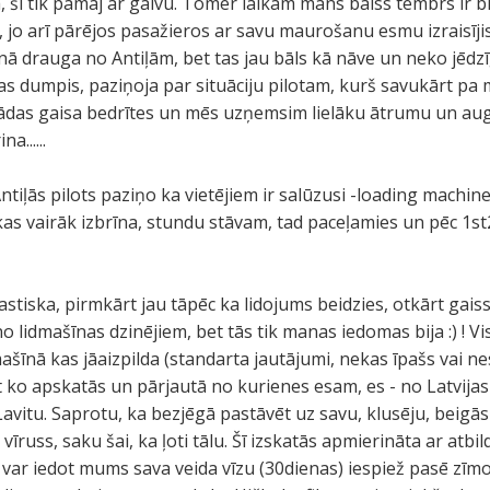
, šī tik pamāj ar galvu. Tomēr laikam mans balss tembrs ir bi
 jo arī pārējos pasažieros ar savu maurošanu esmu izraisījis
unā drauga no Antiļām, bet tas jau bāls kā nāve un neko jēdzī
ļas dumpis, paziņoja par situāciju pilotam, kurš savukārt pa
 tādas gaisa bedrītes un mēs uzņemsim lielāku ātrumu un aug
a......
 Antiļās pilots paziņo ka vietējiem ir salūzusi -loading machi
kas vairāk izbrīna, stundu stāvam, tad paceļamies un pēc 1st
tastiska, pirmkārt jau tāpēc ka lidojums beidzies, otkārt gai
 lidmašīnas dzinējiem, bet tās tik manas iedomas bija :) ! Vi
dmašīnā kas jāaizpilda (standarta jautājumi, nekas īpašs vai
t ko apskatās un pārjautā no kurienes esam, es - no Latvija
Lavitu. Saprotu, ka bezjēgā pastāvēt uz savu, klusēju, beigā
 vīruss, saku šai, ka ļoti tālu. Šī izskatās apmierināta ar atbi
u var iedot mums sava veida vīzu (30dienas) iespiež pasē zīmo