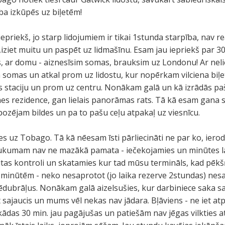
ība izkūpēs uz biļetēm!
priekš, jo starp lidojumiem ir tikai 1stunda starpība, nav re
s,iziet muitu un paspēt uz lidmašīnu. Esam jau iepriekš par 
as, ar domu - aiznesīsim somas, brauksim uz Londonu! Ar ne
m somas un atkal prom uz lidostu, kur nopērkam vilciena biļ
jas staciju un prom uz centru. Nonākam galā un kā izrādās paš
es rezidence, gan lielais panorāmas rats. Tā kā esam gana s
ozējam bildes un pa to pašu ceļu atpakaļ uz viesnīcu.
ties uz Tobago. Tā kā nēesam īsti pārliecināti ne par ko, ieroda
aukumam nav ne mazākā pamata - iečekojamies un minūtes 
muitas kontroli un skatamies kur tad mūsu termināls, kad pēkš
 5minūtēm - neko nesaprotot (jo laika rezerve 2stundas) nes
ēdubrāļus. Nonākam galā aizelsušies, kur darbiniece saka sa
 sajaucis un mums vēl nekas nav jādara. Bļāviens - ne iet atpa
as 30 min. jau pagājušas un patiešām nav jēgas vilkties at