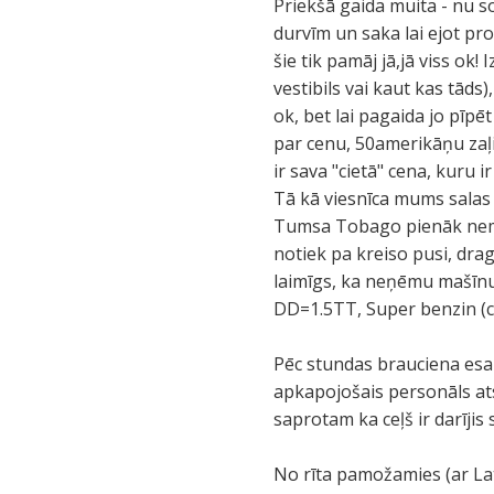
Priekšā gaida muita - nu s
durvīm un saka lai ejot pro
šie tik pamāj jā,jā viss ok
vestibils vai kaut kas tāds
ok, bet lai pagaida jo pīpē
par cenu, 50amerikāņu zaļi
ir sava "cietā" cena, kuru 
Tā kā viesnīca mums salas 
Tumsa Tobago pienāk neman
notiek pa kreiso pusi, dragā
laimīgs, ka neņēmu mašīnu 
DD=1.5TT, Super benzin (c
Pēc stundas brauciena esam 
apkapojošais personāls a
saprotam ka ceļš ir darīji
No rīta pamožamies (ar Lat