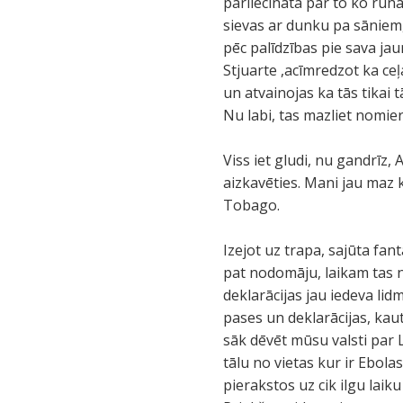
pārliecināta par to ko runā
sievas ar dunku pa sāniem,
pēc palīdzības pie sava ja
Stjuarte ,acīmredzot ka ce
un atvainojas ka tās tikai
Nu labi, tas mazliet nomierin
Viss iet gludi, nu gandrīz,
aizkavēties. Mani jau maz 
Tobago.
Izejot uz trapa, sajūta fan
pat nodomāju, laikam tas no
deklarācijas jau iedeva li
pases un deklarācijas, kau
sāk dēvēt mūsu valsti par 
tālu no vietas kur ir Ebolas
pierakstos uz cik ilgu laik