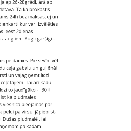
ja ap 26-28grādi, ārā ap
aldētavā. Tā kā brokastis
ejams 24h bez maksas, ej un
ienkarti kur vari izvēlēties
ās ieēst 2dienas
z augļiem. Augļi garšīgi -
ms peldamies. Pie sevīm vēl
du ceļa gabalu un guļ ēnā!
sti un vajag ņemt līdzi
eļotājiem - lai arī kādu
zi to jaudīgāko - "30"!!
ilst ka pludmales
s viesnīcā pieejamas par
 peldi pa virsu, jāpiebilst-
i! Dušas pludmalē , lai
u paņemam pa kādam