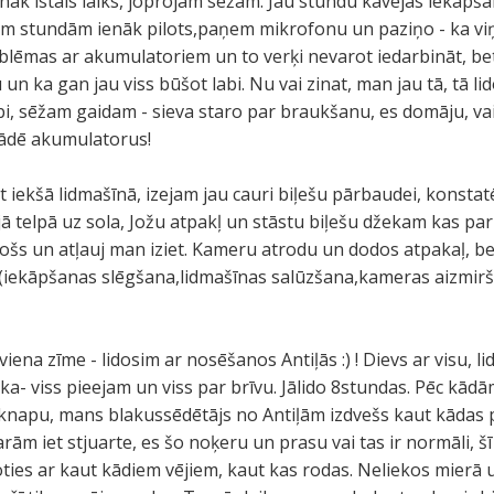
nāk īstais laiks, joprojām sēžam. Jau stundu kavējas iekāpš
divām stundām ienāk pilots,paņem mikrofonu un paziņo - ka v
oblēmas ar akumulatoriem un to verķi nevarot iedarbināt, bet
un ka gan jau viss būšot labi. Nu vai zinat, man jau tā, tā l
 Labi, sēžam gaidam - sieva staro par braukšanu, es domāju, vai
 lādē akumulatorus!
st iekšā lidmašīnā, izejam jau cauri biļešu pārbaudei, konst
 telpā uz sola, Jožu atpakļ un stāstu biļešu džekam kas par
tošs un atļauj man iziet. Kameru atrodu un dodos atpakaļ, bet
 (iekāpšanas slēgšana,lidmašīnas salūzšana,kameras aizmirša
iena zīme - lidosim ar nosēšanos Antiļās :) ! Dievs ar visu, li
aika- viss pieejam un viss par brīvu. Jālido 8stundas. Pēc kā
 knapu, mans blakussēdētājs no Antiļām izdvešs kaut kādas 
rām iet stjuarte, es šo noķeru un prasu vai tas ir normāli, šī 
ies ar kaut kādiem vējiem, kaut kas rodas. Neliekos mierā un