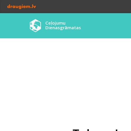
Ceļojumu
Dienasgrāmatas