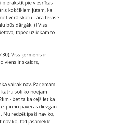
pierakstīt pie viesnīcas
āris kokčikiem jūtam, ka
ņemot vērā skatu - āra terase
lu būs dārgāk :) ! Viss
dētavā, tāpēc uzliekam to
.30). Viss ķermenis ir
o viens ir skaidrs,
 nekā vairāk nav. Paņemam
 katru soli ko noejam
2km.- bet tā kā ceļš iet kā
s uz pirmo paveras diezgan
 . Nu redzēt īpaši nav ko,
ēt nav ko, tad jāsameklē