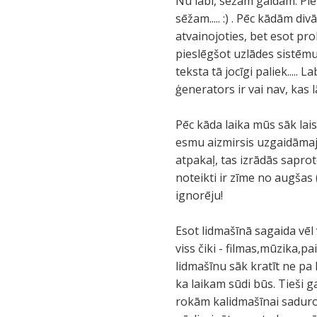
Nu labi, sēžam gaidam. Pie
sēžam..... :) . Pēc kādām 
atvainojoties, bet esot pr
pieslēgšot uzlādes sistēmu 
teksta tā jocīgi paliek.....
ģenerators ir vai nav, kas
Pēc kāda laika mūs sāk lai
esmu aizmirsis uzgaidāmajā
atpakaļ, tas izrādās sapro
noteikti ir zīme no augšas
ignorēju!
Esot lidmašīnā sagaida vēl v
viss čiki - filmas,mūzika,p
lidmašīnu sāk kratīt ne pa
ka laikam sūdi būs. Tieši ga
rokām kalidmašīnai sadurot