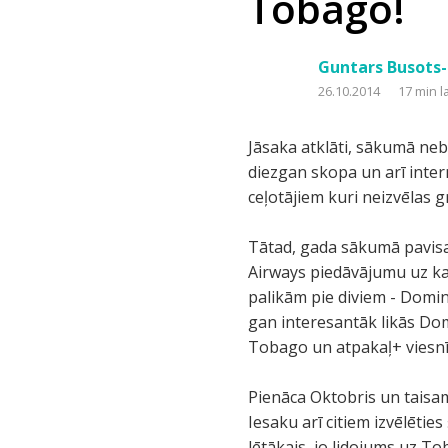
Tobago!
Guntars Busots-
26.10.2014
17 min l
Jāsaka atklāti, sākumā nebi
diezgan skopa un arī inter
ceļotājiem kuri neizvēlas g
Tātad, gada sākumā pavisa
Airways piedāvājumu uz karī
palikām pie diviem - Domin
gan interesantāk likās Dom
Tobago un atpakaļ+ viesn
Pienāca Oktobris un taisam
Iesaku arī citiem izvēlētie
lētākais, jo lidojums uz To