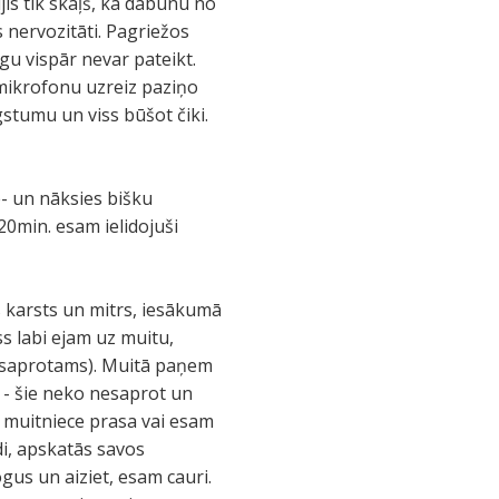
jis tik skaļš, ka dabūnu no
 nervozitāti. Pagriežos
gu vispār nevar pateikt.
 mikrofonu uzreiz paziņo
stumu un viss būšot čiki.
ne- un nāksies bišku
20min. esam ielidojuši
ss karsts un mitrs, iesākumā
ss labi ejam uz muitu,
 nesaprotams). Muitā paņem
s - šie neko nesaprot un
s muitniece prasa vai esam
ldi, apskatās savos
gus un aiziet, esam cauri.