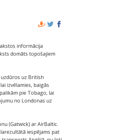
rakstos informācija
raksts domāts topošajiem
 uzdūros uz British
lai izvēlamies, baigās
 palikām pie Tobago, lai
idojumu no Londonas uz
u (Gatwick) ar AirBaltic.
galarezultātā iespējams pat
 transports Anglijā, nu ļoti