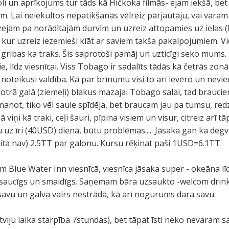
oli un aprīkojums tur tāds kā Hičkoka filmās- ejam iekšā, be
m. Lai neiekultos nepatikšanās vēlreiz pārjautāju, vai varam
! Izejam pa norādītajām durvīm un uzreiz attopamies uz ielas 
), kur uzreiz iezemieši klāt ar saviem takša pakalpojumiem. V
t gribas ka traks. Šis saprotoši pamāj un uzticīgi seko mums.
e, līdz viesnīcai. Viss Tobago ir sadalīts tādās kā četrās zo
ir noteikusi valdība. Kā par brīnumu visi to arī ievēro un nev
otrā galā (ziemeļi) blakus mazajai Tobago salai, tad brauci
ot, tiko vēl saule spīdēja, bet braucam jau pa tumsu, red
 viņi kā traki, ceļi šauri, pīpina visiem un visur, citreiz arī 
uz īri (40USD) dienā, būtu problēmas..... Jāsaka gan ka deg
ita nav) 2.5TT par galonu. Kursu rēķinat paši 1USD=6.1TT.
Blue Water Inn viesnīcā, viesnīca jāsaka super - okeāna līcis
tsaucīgs un smaidīgs. Saņemam bāra uzsaukto -welcom drin
s savu un galva vairs nestrādā, kā arī nogurums dara savu.
viju laika starpība 7stundas), bet tāpat īsti neko nevaram s