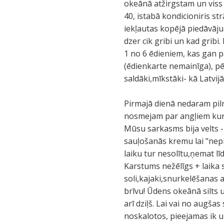
okeānā atžirgstam un viss
40, istabā kondicioniris str
iekļautas kopējā piedāvāju
dzer cik gribi un kad gribi.
1 no 6 ēdieniem, kas gan pā
(ēdienkarte nemainīga), pēc
saldāki,mīkstāki- kā Latvijā
Pirmajā dienā nedaram piln
nosmejam par angļiem kuri
Mūsu sarkasms bija velts - 
sauļošanās kremu lai "nepi
laiku tur nesolītu,ņemat lī
Karstums nežēlīgs + laika 
soli,kajaki,snurkelēšanas 
brīvu! Ūdens okeānā silts un
arī dziļš. Lai vai no augšas
noskalotos, pieejamas ik 