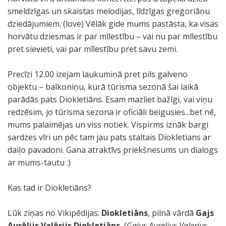
smeldzīgas un skaistas melodijas, līdzīgas gregoriāņu
dziedājumiem. (love) Vēlāk gide mums pastāsta, ka visas
horvātu dziesmas ir par mīlestību – vai nu par mīlestību
pret sievieti, vai par mīlestību pret savu zemi.
Precīzi 12.00 izejam laukumiņā pret pils galveno
objektu – balkoniņu, kurā tūrisma sezonā šai laikā
parādās pats Diokletiāns. Esam mazliet bažīgi, vai viņu
redzēsim, jo tūrisma sezona ir oficiāli beigusies...bet nē,
mums palaimējas un viss notiek. Vispirms iznāk bargi
sardzes vīri un pēc tam jau pats staltais Diokletians ar
daiļo pavadoni. Gana atraktīvs priekšnesums un dialogs
ar mums-tautu :)
Kas tad ir Diokletiāns?
Lūk ziņas no Vikipēdijas:
Diokletiāns
, pilnā vārdā
Gajs
Aurēlijs Valērijs Diokletiāns
, (
Gaius Aurelius Valerius