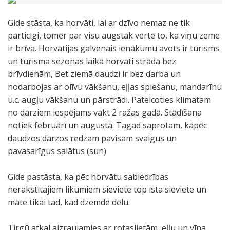
Gide stāsta, ka horvāti, lai ar dzīvo nemaz ne tik
pārticīgi, tomēr par visu augstāk vērtē to, ka viņu zeme
ir brīva. Horvātijas galvenais ienākumu avots ir tūrisms
un tūrisma sezonas laikā horvāti strādā bez
brīvdienām, Bet ziemā daudzi ir bez darba un
nodarbojas ar olīvu vākšanu, eļļas spiešanu, mandarīnu
u.c. augļu vākšanu un pārstrādi. Pateicoties klimatam
no dārziem iespējams vākt 2 ražas gadā. Stādīšana
notiek februārī un augustā. Tagad saprotam, kāpēc
daudzos dārzos redzam pavisam svaigus un
pavasarīgus salātus (sun)
Gide pastāsta, ka pēc horvātu sabiedrības
nerakstītajiem likumiem sieviete top īsta sieviete un
māte tikai tad, kad dzemdē dēlu.
Tirgū atkal aizraujamies ar rotaslietām, eļļu un vīna,