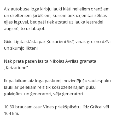
Aiz autobusa loga ķirbju lauki klāti nelieliem oranžiem
un dzelteniem ķirbīšiem, kuriem tiek izņemtas sēklas
eļļas ieguvei, bet paši tiek atstāti uz lauka iestrādei
augsnē, to uzlabojot.
Gide Ligita stāsta par Ķeizarieni Sisī, viņas grezno dzīvi
un skumjo likteni.
Nāk prātā pasen lasītā Nikolas Avrilas grāmata
„Ķeizariene”.
Ik pa laikam aiz loga paskumji noziedējušu saulespuķu
lauki ar pelēkām reiz tik koši dzeltenajām puķu
galviņām...un ģeneratori, vēja ģeneratori.
10.30 braucam caur Vīnes priekšpilsētu, līdz Grācai vēl
164 km.