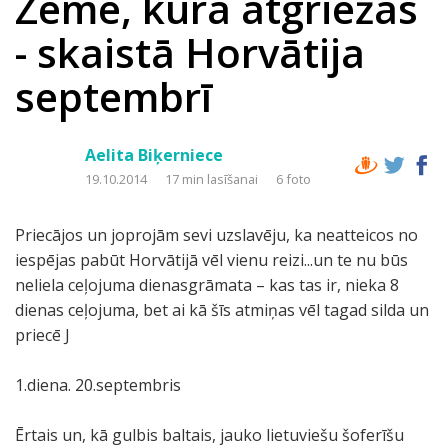
Zeme, kurā atgriežas
- skaistā Horvātija
septembrī
Aelita Biķerniece
19.10.2014
17 min lasīšanai
6 foto
Priecājos un joprojām sevi uzslavēju, ka neatteicos no
iespējas pabūt Horvātijā vēl vienu reizi...un te nu būs
neliela ceļojuma dienasgrāmata – kas tas ir, nieka 8
dienas ceļojuma, bet ai kā šīs atmiņas vēl tagad silda un
priecē J
1.diena. 20.septembris
Ērtais un, kā gulbis baltais, jauko lietuviešu šoferīšu