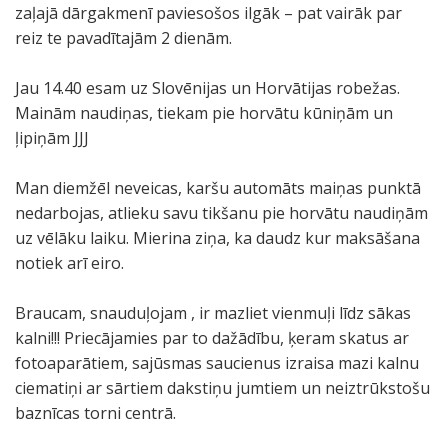
zaļajā dārgakmenī paviesošos ilgāk – pat vairāk par
reiz te pavadītajām 2 dienām.
Jau 14.40 esam uz Slovēnijas un Horvātijas robežas.
Mainām naudiņas, tiekam pie horvātu kūniņām un
ļipiņām JJJ
Man diemžēl neveicas, karšu automāts maiņas punktā
nedarbojas, atlieku savu tikšanu pie horvātu naudiņām
uz vēlāku laiku. Mierina ziņa, ka daudz kur maksāšana
notiek arī eiro.
Braucam, snauduļojam , ir mazliet vienmuļi līdz sākas
kalni!!! Priecājamies par to dažādību, ķeram skatus ar
fotoaparātiem, sajūsmas saucienus izraisa mazi kalnu
ciematiņi ar sārtiem dakstiņu jumtiem un neiztrūkstošu
baznīcas torni centrā.