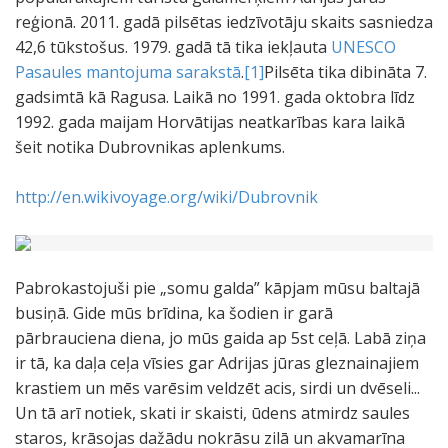
reģionā. 2011. gadā pilsētas iedzīvotāju skaits sasniedza
42,6 tūkstošus. 1979. gadā tā tika iekļauta
UNESCO
Pasaules mantojuma sarakstā
.
[1]
Pilsēta tika dibināta 7.
gadsimtā kā Ragusa. Laikā no 1991. gada oktobra līdz
1992. gada maijam Horvātijas neatkarības kara laikā
šeit notika Dubrovnikas aplenkums.
http://en.wikivoyage.org/wiki/Dubrovnik
Pabrokastojuši pie „somu galda” kāpjam mūsu baltajā
busiņā. Gide mūs brīdina, ka šodien ir garā
pārbrauciena diena, jo mūs gaida ap 5st ceļā. Labā ziņa
ir tā, ka daļa ceļa vīsies gar Adrijas jūras gleznainajiem
krastiem un mēs varēsim veldzēt acis, sirdi un dvēseli...
Un tā arī notiek, skati ir skaisti, ūdens atmirdz saules
staros, krāsojas dažādu nokrāsu zilā un akvamarīna