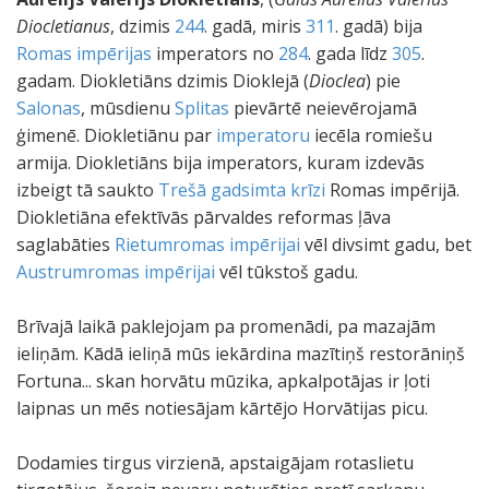
Diocletianus
, dzimis
244
. gadā, miris
311
. gadā) bija
Romas impērijas
imperators no
284
. gada līdz
305
.
gadam. Diokletiāns dzimis Dioklejā (
Dioclea
) pie
Salonas
, mūsdienu
Splitas
pievārtē neievērojamā
ģimenē. Diokletiānu par
imperatoru
iecēla romiešu
armija. Diokletiāns bija imperators, kuram izdevās
izbeigt tā saukto
Trešā gadsimta krīzi
Romas impērijā.
Diokletiāna efektīvās pārvaldes reformas ļāva
saglabāties
Rietumromas impērijai
vēl divsimt gadu, bet
Austrumromas impērijai
vēl tūkstoš gadu.
Brīvajā laikā paklejojam pa promenādi, pa mazajām
ieliņām. Kādā ieliņā mūs iekārdina mazītiņš restorāniņš
Fortuna... skan horvātu mūzika, apkalpotājas ir ļoti
laipnas un mēs notiesājam kārtējo Horvātijas picu.
Dodamies tirgus virzienā, apstaigājam rotaslietu