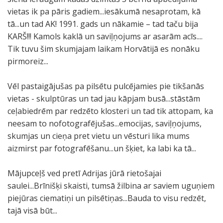
vietas ik pa pāris gadiem...iesākumā nesaprotam, kā
tā...un tad AK! 1991. gads un nākamie – tad taču bija
KARŠ!!! Kamols kaklā un saviļņojums ar asarām acīs....
Tik tuvu šim skumjajam laikam Horvātijā es nonāku
pirmoreiz...
Vēl pastaigājušas pa pilsētu pulcējamies pie tikšanās
vietas - skulptūras un tad jau kāpjam busā...stāstām
ceļabiedrēm par redzēto klosteri un tad tik attopam, ka
neesam to nofotografējušas...emocijas, saviļņojums,
skumjas un cieņa pret vietu un vēsturi lika mums
aizmirst par fotografēšanu...un šķiet, ka labi ka tā...
Mājupceļš ved pretī Adrijas jūrā rietošajai
saulei...Brīnišķi skaisti, tumsā žilbina ar saviem uguņiem
piejūras ciematiņi un pilsētiņas...Bauda to visu redzēt,
tajā visā būt...