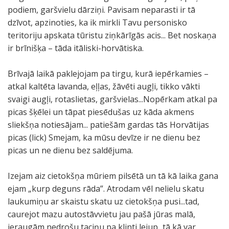
podiem, garšvielu dārziņi. Pavisam neparasti ir tā
dzīvot, apzinoties, ka ik mirkli Tavu personisko
teritoriju apskata tūristu ziņkārīgās acis... Bet noskaņa
ir brīnišķa – tāda itāliski-horvātiska.
Brīvajā laikā paklejojam pa tirgu, kurā iepērkamies –
atkal kaltēta lavanda, eļļas, žāvēti augļi, tikko vākti
svaigi augļi, rotaslietas, garšvielas...Nopērkam atkal pa
picas šķēlei un tāpat piesēdušas uz kāda akmens
sliekšņa notiesājam... patiešām gardas tās Horvātijas
picas (lick) Smejam, ka mūsu devīze ir ne dienu bez
picas un ne dienu bez saldējuma.
Izejam aiz cietokšņa mūriem pilsētā un tā kā laika gana
ejam „kurp deguns rāda”. Atrodam vēl nelielu skatu
laukumiņu ar skaistu skatu uz cietokšņa pusi...tad,
caurejot mazu autostāvvietu jau pašā jūras malā,
ieraugām nedrošu taciņu pa klinti lejup...tā kā var