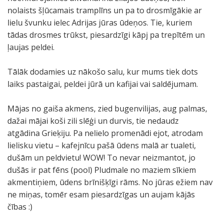
nolaists šļūcamais tramplīns un pa to drosmīgākie ar
lielu švunku ielec Adrijas jūras ūdeņos. Tie, kuriem
tādas drosmes trūkst, piesardzīgi kāpj pa trepītēm un
ļaujas peldei.
Tālāk dodamies uz nākošo salu, kur mums tiek dots
laiks pastaigai, peldei jūrā un kafijai vai saldējumam.
Mājas no gaiša akmens, zied bugenvilijas, aug palmas,
dažai mājai koši zili slēģi un durvis, tie nedaudz
atgādina Grieķiju. Pa nelielo promenādi ejot, atrodam
lielisku vietu – kafejnīcu pašā ūdens malā ar tualeti,
dušām un peldvietu! WOW! To nevar neizmantot, jo
dušās ir pat fēns (pool) Pludmale no maziem sīkiem
akmentiņiem, ūdens brīnišķīgi rāms. No jūras ežiem nav
ne miņas, tomēr esam piesardzīgas un aujam kājās
čības :)