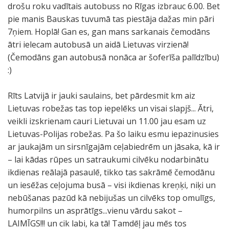
drošu roku vadītais autobuss no Rīgas izbrauc 6.00. Bet
pie manis Bauskas tuvumā tas piestāja dažas min pāri
7ņiem. Hoplā! Gan es, gan mans sarkanais čemodāns
ātri ielecam autobusā un aidā Lietuvas virzienā!
(Čemodāns gan autobusā nonāca ar šoferīša palīdzību)
:)
Rīts Latvijā ir jauki saulains, bet pārdesmit km aiz
Lietuvas robežas tas top iepelēks un visai slapjš... Ātri,
veikli izskrienam cauri Lietuvai un 11.00 jau esam uz
Lietuvas-Polijas robežas. Pa šo laiku esmu iepazinusies
ar jaukajām un sirsnīgajām ceļabiedrēm un jāsaka, kā ir
– lai kādas rūpes un satraukumi cilvēku nodarbinātu
ikdienas reālajā pasaulē, tikko tas sakrāmē čemodānu
un iesēžas ceļojuma busā – visi ikdienas kreņķi, niķi un
nebūšanas pazūd kā nebijušas un cilvēks top omulīgs,
humorpilns un asprātīgs...vienu vārdu sakot –
LAIMĪGS!!! un cik labi, ka tā! Tamdēļ jau mēs tos