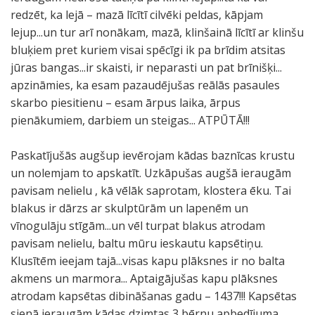
redzēt, ka lejā – mazā līcītī cilvēki peldas, kāpjam
lejup...un tur arī nonākam, mazā, klinšainā līcītī ar klinšu
bluķiem pret kuriem visai spēcīgi ik pa brīdim atsitas
jūras bangas...ir skaisti, ir neparasti un pat brīnišķi...
apzināmies, ka esam pazaudējušas reālās pasaules
skarbo piesitienu – esam ārpus laika, ārpus
pienākumiem, darbiem un steigas... ATPŪTĀ!!!
Paskatījušās augšup ievērojam kādas baznīcas krustu
un nolemjam to apskatīt. Uzkāpušas augšā ieraugām
pavisam nelielu , kā vēlāk saprotam, klostera ēku. Tai
blakus ir dārzs ar skulptūrām un lapenēm un
vīnogulāju stīgām...un vēl turpat blakus atrodam
pavisam nelielu, baltu mūru ieskautu kapsētiņu.
Klusītēm ieejam tajā...visas kapu plāksnes ir no balta
akmens un marmora... Aptaigājušas kapu plāksnes
atrodam kapsētas dibināšanas gadu – 1437!!! Kapsētas
sienā ieraugām kādas dzimtas 3 bērnu apbedījuma