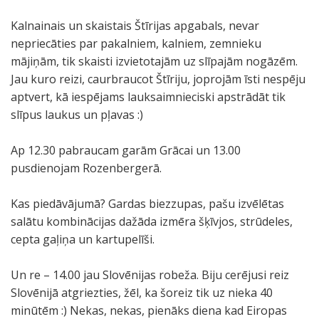
Kalnainais un skaistais Štīrijas apgabals, nevar
nepriecāties par pakalniem, kalniem, zemnieku
mājiņām, tik skaisti izvietotajām uz slīpajām nogāzēm.
Jau kuro reizi, caurbraucot Štīriju, joprojām īsti nespēju
aptvert, kā iespējams lauksaimnieciski apstrādāt tik
slīpus laukus un pļavas :)
Ap 12.30 pabraucam garām Grācai un 13.00
pusdienojam Rozenbergerā.
Kas piedāvājumā? Gardas biezzupas, pašu izvēlētas
salātu kombinācijas dažāda izmēra šķīvjos, strūdeles,
cepta gaļiņa un kartupelīši.
Un re – 14.00 jau Slovēnijas robeža. Biju cerējusi reiz
Slovēnijā atgriezties, žēl, ka šoreiz tik uz nieka 40
minūtēm :) Nekas, nekas, pienāks diena kad Eiropas