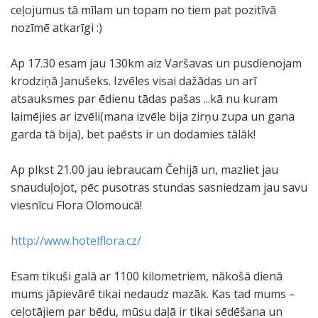
ceļojumus tā mīlam un topam no tiem pat pozitīvā
nozīmē atkarīgi :)
Ap 17.30 esam jau 130km aiz Varšavas un pusdienojam
krodziņā Janušeks. Izvēles visai dažādas un arī
atsauksmes par ēdienu tādas pašas ...kā nu kuram
laimējies ar izvēli(mana izvēle bija zirņu zupa un gana
garda tā bija), bet paēsts ir un dodamies tālāk!
Ap plkst 21.00 jau iebraucam Čehijā un, mazliet jau
snauduļojot, pēc pusotras stundas sasniedzam jau savu
viesnīcu Flora Olomoucā!
http://www.hotelflora.cz/
Esam tikuši galā ar 1100 kilometriem, nākošā dienā
mums jāpievārē tikai nedaudz mazāk. Kas tad mums –
ceļotājiem par bēdu, mūsu daļā ir tikai sēdēšana un