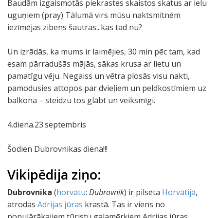
Baudām izgaismotās piekrastes skaistos skatus ar ielu
uguņiem (pray) Tālumā virs mūsu naktsmītnēm
iezīmējas zibens šautras...kas tad nu?
Un izrādās, ka mums ir laimējies, 30 min pēc tam, kad
esam pārradušās mājās, sākas krusa ar lietu un
pamatīgu vēju. Negaiss un vētra plosās visu nakti,
pamodusies attopos par dvieļiem un peldkostīmiem uz
balkona – steidzu tos glābt un veiksmīgi.
4.diena.23.septembris
Šodien Dubrovnikas diena!!!
Vikipēdija ziņo:
Dubrovnika
(
horvātu
:
Dubrovnik
) ir pilsēta
Horvātijā
,
atrodas
Adrijas jūras
krastā. Tas ir viens no
populārākajiem tūristu galamērķiem Adrijas jūras