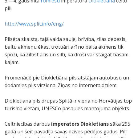
3.—4. gadsimta
romiešu
imperatora
Diokletiāna
celto
pili.
http://www.split.info/eng/
Pilsēta skaista, tajā valda saule, brīvība, zilas debesis,
baltu akmeņu ēkas, trotuāri arī no balta akmens tik
spoži, ka žilbst acis un silti, ka droši var staigāt basām
kājām.
Promenādē pie Diokletiāna pils atstājam autobusu un
dodamies pils virzienā. Ziņas no interneta dzīlēm:
Diokletiana pils drupas Splitā ir viena no Horvātijas top
tūrisma vietām, UNESCo pasaules mantojuma objekts.
Celtniecības darbus
imperators Diokletians
sāka 295
gadā un šeit pavadīja savas dzīves pēdējos gadus. Pilī