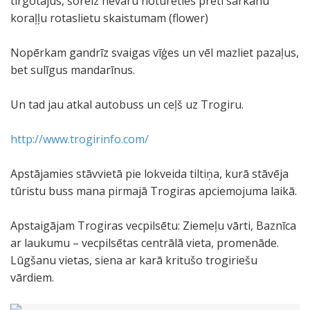
tirgotājus, šoreiz nevaru noturēties pretī sarkanu
koraļļu rotaslietu skaistumam (flower)
Nopērkam gandrīz svaigas vīģes un vēl mazliet pazaļus,
bet sulīgus mandarīnus.
Un tad jau atkal autobuss un ceļš uz Trogiru.
http://www.trogirinfo.com/
Apstājamies stāvvietā pie lokveida tiltiņa, kurā stāvēja
tūristu buss mana pirmajā Trogiras apciemojuma laikā.
Apstaigājam Trogiras vecpilsētu: Ziemeļu vārti, Baznīca
ar laukumu – vecpilsētas centrālā vieta, promenāde.
Lūgšanu vietas, siena ar karā kritušo trogiriešu
vārdiem.