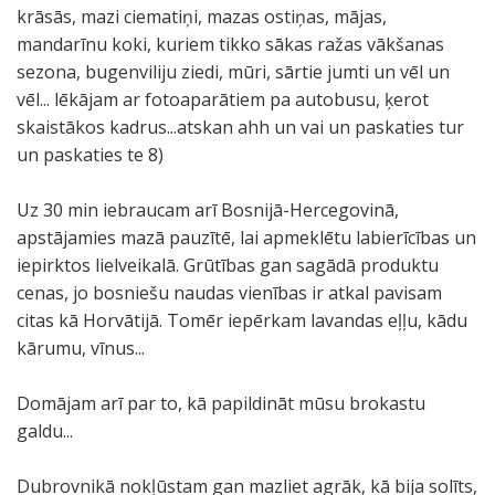
krāsās, mazi ciematiņi, mazas ostiņas, mājas,
mandarīnu koki, kuriem tikko sākas ražas vākšanas
sezona, bugenviliju ziedi, mūri, sārtie jumti un vēl un
vēl... lēkājam ar fotoaparātiem pa autobusu, ķerot
skaistākos kadrus...atskan ahh un vai un paskaties tur
un paskaties te 8)
Uz 30 min iebraucam arī Bosnijā-Hercegovinā,
apstājamies mazā pauzītē, lai apmeklētu labierīcības un
iepirktos lielveikalā. Grūtības gan sagādā produktu
cenas, jo bosniešu naudas vienības ir atkal pavisam
citas kā Horvātijā. Tomēr iepērkam lavandas eļļu, kādu
kārumu, vīnus...
Domājam arī par to, kā papildināt mūsu brokastu
galdu...
Dubrovnikā nokļūstam gan mazliet agrāk, kā bija solīts,