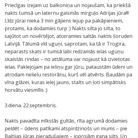
Priecīgas izejam uz balkoniņa un nojaušam, ka priekšā
nakts tumsā un laternu gaismās mirguļo Adrijas jūra!!!
Līdz jūrai nieka 3 min gājiens lejup pa pakāpieniem,
protams, ka dodamies turp :) Nakts silta jo silta, to
sajūtot un novērtējot, atceramies saltās naktis šoruden
Latvijā. Tālumā vīd uguņi, saprotam, ka tā ir Trogira,
neparasts skats ir tumsā labi redzamās ielas uguņu
skaistās rindas – no attāluma var nojaust kā izvietotas
ielas. Paklejojam pa ieliņu gar jūru, pataustām ūdeni un
atrodam nelielu restorānu, kurš vēl atvērts. Baudām pa
vīna glāzei, kuras ielej jauns, stalts un ļoti simpātisks
horvātu viesmīlis :)
3.diena. 22.septembris.
Nakts pavadīta mīkstās gultās, rīta agrumā dodamies
peldēt – ūdens patīkami atspirdzinošs un mums – pie
Baltijas jūras pieradušajiem – joprojām gana silts. Un