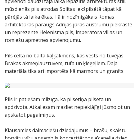
apvienoti daudzi tajā laikā iepazītie arhitektūras stili.
mūsdienās pils atrodas Splitas iekšpilsētā tāpat kā
pārējās tā laika ēkas. Tā ir nozīmīgākais Romas
arhitektūras paraugs Adrijas jūras austrumu piekrastē
un reprezentē Helēnisma pils, imperatora villas un
romiešu apmetnes apvienojumu.
Pils celta no balta kaļķakmens, kas vests no tuvējās
Brakas akmeņlauztuvēm, tufa un ķieģeļiem. Daļa
materiāla tika arī importēta kā marmors un granīts.
Pils ir patiešām milzīga, kā pilsētiņa pilsētā un
apdzīvota. Atkal esam mazliet nepieklājīgi jūsmojot un
apskatot pagalmiņus.
Klausāmies dalmāciešu dziedājumus – brašu, skaistu
horvātu vīru ansamblis koncerttērpos a’capella dzied