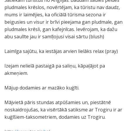
Satiekam tūristus no Anglijas. Baudām saules peldes
pludmales krēslos, novērtējam, ka tūristu nav daudz,
mums ir laimējies, ka oficiālā tūrisma sezona ir
beigusies un visur ir brīvi pieejama gan pludmale, gan
pludmales krēsli, gan kafejnīcas. Ievērojam, ka dažu
abu saulīte jau ir samīļojusi visai sārtu (blush)
Laimīga sajūtu, ka iestājas arvien lielāks relax (pray)
Izejam nelielā pastaigā pa saliņu, kāpaļājot pa
akmeņiem.
Mājup dodamies ar mazāko kuģīti.
Mājvietā pāris stundas atpūšamies un, piestātnē
noskaidrojušas, ka visērtākā satiksme ar Trogiru ir ar
kuģīšiem-taksometriem, dodamies uz Trogiru.