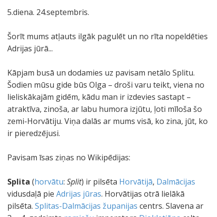
5.diena. 24.septembris.
Šorīt mums atļauts ilgāk pagulēt un no rīta nopeldēties
Adrijas jūrā...
Kāpjam busā un dodamies uz pavisam netālo Splitu.
Šodien mūsu gide būs Olga – droši varu teikt, viena no
lieliskākajām gidēm, kādu man ir izdevies sastapt –
atraktīva, zinoša, ar labu humora izjūtu, ļoti mīloša šo
zemi-Horvātiju. Viņa dalās ar mums visā, ko zina, jūt, ko
ir pieredzējusi.
Pavisam īsas ziņas no Wikipēdijas:
Splita
(
horvātu
:
Split
) ir pilsēta
Horvātijā
,
Dalmācijas
vidusdaļā pie
Adrijas jūras
. Horvātijas otrā lielākā
pilsēta.
Splitas-Dalmācijas županijas
centrs. Slavena ar