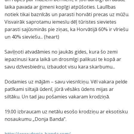
laika pavada ar ģimeni kopīgi atpūšoties. Laulības
notiek tikai baznīcās un parasti horvāti precas uz mūžu.
Visvairāk saprotamu iemeslu dēļ tūristes sievietes
parasti sajūsminās pie ziņas, ka Horvātijā 60% ir vīriešu
un 40% sieviešu... (heart)
Saviļņoti atvadāmies no jaukās gides, kura šo zemi
iepazinusi kara laikā un drosmīgi palikusi te kopā ar
savu dzīvesbiedru, izbaudot visu kara skarbumu...
Dodamies uz mājām – savu viesnīciņu. Vēl vakara pelde
patīkami siltajā ūdenī, jūrā vēsāks ūdens mijas ar
siltāku. Un tad jau pošamies vakaram krodziņā.
19.00 izbraucam uz netālu esošo krodziņu ar eksotisku
nosaukumu „Donja Banda”.