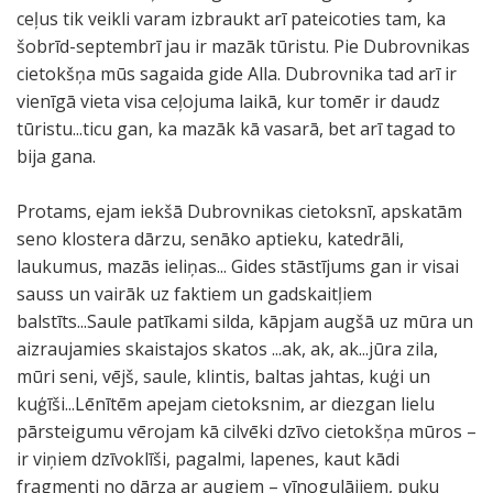
ceļus tik veikli varam izbraukt arī pateicoties tam, ka
šobrīd-septembrī jau ir mazāk tūristu. Pie Dubrovnikas
cietokšņa mūs sagaida gide Alla. Dubrovnika tad arī ir
vienīgā vieta visa ceļojuma laikā, kur tomēr ir daudz
tūristu...ticu gan, ka mazāk kā vasarā, bet arī tagad to
bija gana.
Protams, ejam iekšā Dubrovnikas cietoksnī, apskatām
seno klostera dārzu, senāko aptieku, katedrāli,
laukumus, mazās ieliņas... Gides stāstījums gan ir visai
sauss un vairāk uz faktiem un gadskaitļiem
balstīts...Saule patīkami silda, kāpjam augšā uz mūra un
aizraujamies skaistajos skatos ...ak, ak, ak...jūra zila,
mūri seni, vējš, saule, klintis, baltas jahtas, kuģi un
kuģīši...Lēnītēm apejam cietoksnim, ar diezgan lielu
pārsteigumu vērojam kā cilvēki dzīvo cietokšņa mūros –
ir viņiem dzīvoklīši, pagalmi, lapenes, kaut kādi
fragmenti no dārza ar augiem – vīnogulājiem, puķu