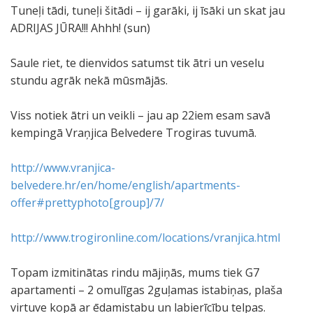
Tuneļi tādi, tuneļi šitādi – ij garāki, ij īsāki un skat jau
ADRIJAS JŪRA!!! Ahhh! (sun)
Saule riet, te dienvidos satumst tik ātri un veselu
stundu agrāk nekā mūsmājās.
Viss notiek ātri un veikli – jau ap 22iem esam savā
kempingā Vraņjica Belvedere Trogiras tuvumā.
http://www.vranjica-
belvedere.hr/en/home/english/apartments-
offer#prettyphoto[group]/7/
http://www.trogironline.com/locations/vranjica.html
Topam izmitinātas rindu mājiņās, mums tiek G7
apartamenti – 2 omulīgas 2guļamas istabiņas, plaša
virtuve kopā ar ēdamistabu un labierīcību telpas.