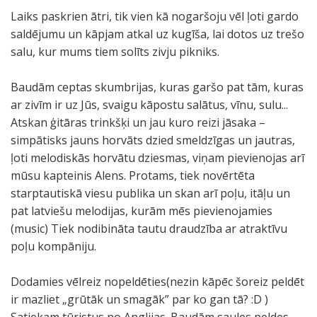
Laiks paskrien ātri, tik vien kā nogaršoju vēl ļoti gardo
saldējumu un kāpjam atkal uz kugīša, lai dotos uz trešo
salu, kur mums tiem solīts zivju pikniks.
Baudām ceptas skumbrijas, kuras garšo pat tām, kuras
ar zivīm ir uz Jūs, svaigu kāpostu salātus, vīnu, sulu...
Atskan ģitāras trinkšķi un jau kuro reizi jāsaka –
simpātisks jauns horvāts dzied smeldzīgas un jautras,
ļoti melodiskās horvātu dziesmas, viņam pievienojas arī
mūsu kapteinis Alens. Protams, tiek novērtēta
starptautiskā viesu publika un skan arī poļu, itāļu un
pat latviešu melodijas, kurām mēs pievienojamies
(music) Tiek nodibināta tautu draudzība ar atraktīvu
poļu kompāniju.
Dodamies vēlreiz nopeldēties(nezin kāpēc šoreiz peldēt
ir mazliet „grūtāk un smagāk” par ko gan tā? :D )