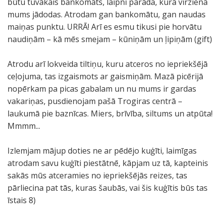
būtu tuvākais bankomāts, laipni parāda, kurā virzienā
mums jādodas. Atrodam gan bankomātu, gan naudas
maiņas punktu. URRĀ! Arī es esmu tikusi pie horvātu
naudiņām – kā mēs smejam – kūniņām un ļipiņām (gift)
Atrodu arī lokveida tiltiņu, kuru atceros no iepriekšējā
ceļojuma, tas izgaismots ar gaismiņām. Mazā picērijā
nopērkam pa picas gabalam un nu mums ir gardas
vakariņas, pusdienojam pašā Trogiras centrā –
laukumā pie baznīcas. Miers, brīvība, siltums un atpūta!
Mmmm...
Izlemjam mājup doties ne ar pēdējo kuģīti, laimīgas
atrodam savu kuģīti piestātnē, kāpjam uz tā, kapteinis
sakās mūs atceramies no iepriekšējās reizes, tas
pārliecina pat tās, kuras šaubās, vai šis kuģītis būs tas
īstais 8)