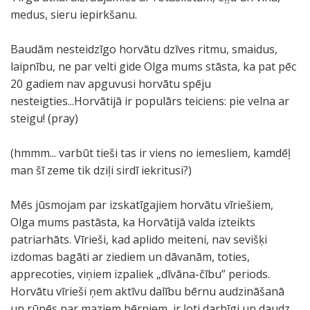
medus, sieru iepirkšanu.
Baudām nesteidzīgo horvātu dzīves ritmu, smaidus,
laipnību, ne par velti gide Olga mums stāsta, ka pat pēc
20 gadiem nav apguvusi horvātu spēju
nesteigties...Horvātijā ir populārs teiciens: pie velna ar
steigu! (pray)
(hmmm... varbūt tieši tas ir viens no iemesliem, kamdēļ
man šī zeme tik dziļi sirdī iekritusi?)
Mēs jūsmojam par izskatīgajiem horvātu vīriešiem,
Olga mums pastāsta, ka Horvātijā valda izteikts
patriarhāts. Vīrieši, kad aplido meiteni, nav sevišķi
izdomas bagāti ar ziediem un dāvanām, toties,
apprecoties, viņiem izpaliek „dīvāna-čību” periods.
Horvātu vīrieši ņem aktīvu dalību bērnu audzināšanā
un rūpēs par maziem bērniem, ir ļoti darbīgi un daudz