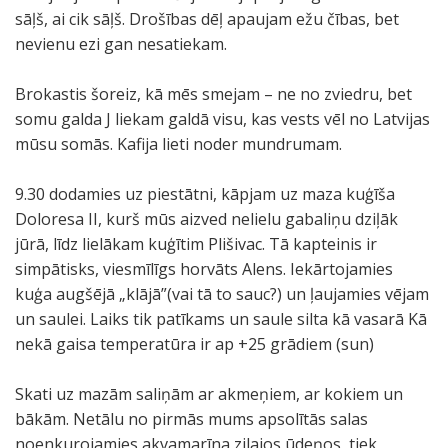
sāļš, ai cik sāļš. Drošības dēļ apaujam ežu čības, bet
nevienu ezi gan nesatiekam.
Brokastis šoreiz, kā mēs smejam – ne no zviedru, bet
somu galda J liekam galdā visu, kas vests vēl no Latvijas
mūsu somās. Kafija lieti noder mundrumam.
9.30 dodamies uz piestātni, kāpjam uz maza kuģīša
Doloresa II, kurš mūs aizved nelielu gabaliņu dziļāk
jūrā, līdz lielākam kuģītim Plišivac. Tā kapteinis ir
simpātisks, viesmīlīgs horvāts Alens. Iekārtojamies
kuģa augšējā „klājā”(vai tā to sauc?) un ļaujamies vējam
un saulei. Laiks tik patīkams un saule silta kā vasarā Kā
nekā gaisa temperatūra ir ap +25 grādiem (sun)
Skati uz mazām saliņām ar akmeņiem, ar kokiem un
bākām. Netālu no pirmās mums apsolītās salas
noenkurojamies akvamarīna zilajos ūdeņos, tiek