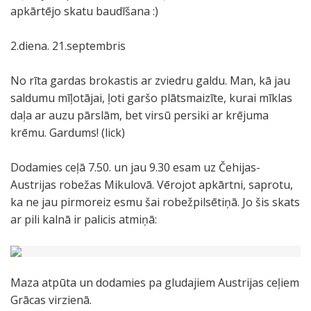
apkārtējo skatu baudīšana :)
2.diena. 21.septembris
No rīta gardas brokastis ar zviedru galdu. Man, kā jau
saldumu mīļotājai, ļoti garšo plātsmaizīte, kurai mīklas
daļa ar auzu pārslām, bet virsū persiki ar krējuma
krēmu. Gardums! (lick)
Dodamies ceļā 7.50. un jau 9.30 esam uz Čehijas-
Austrijas robežas Mikulovā. Vērojot apkārtni, saprotu,
ka ne jau pirmoreiz esmu šai robežpilsētiņā. Jo šis skats
ar pili kalnā ir palicis atmiņā:
Maza atpūta un dodamies pa gludajiem Austrijas ceļiem
Grācas virzienā.