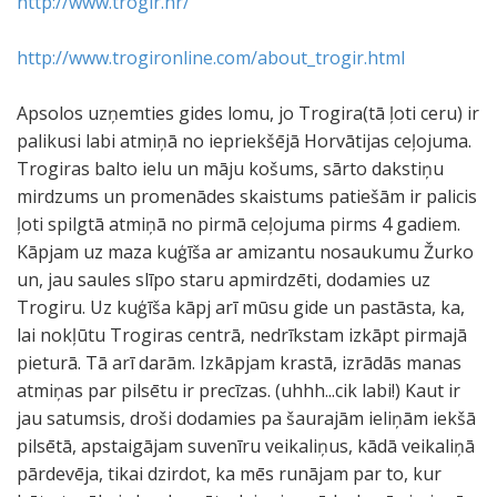
http://www.trogir.hr/
http://www.trogironline.com/about_trogir.html
Apsolos uzņemties gides lomu, jo Trogira(tā ļoti ceru) ir
palikusi labi atmiņā no iepriekšējā Horvātijas ceļojuma.
Trogiras balto ielu un māju košums, sārto dakstiņu
mirdzums un promenādes skaistums patiešām ir palicis
ļoti spilgtā atmiņā no pirmā ceļojuma pirms 4 gadiem.
Kāpjam uz maza kuģīša ar amizantu nosaukumu Žurko
un, jau saules slīpo staru apmirdzēti, dodamies uz
Trogiru. Uz kuģīša kāpj arī mūsu gide un pastāsta, ka,
lai nokļūtu Trogiras centrā, nedrīkstam izkāpt pirmajā
pieturā. Tā arī darām. Izkāpjam krastā, izrādās manas
atmiņas par pilsētu ir precīzas. (uhhh...cik labi!) Kaut ir
jau satumsis, droši dodamies pa šaurajām ieliņām iekšā
pilsētā, apstaigājam suvenīru veikaliņus, kādā veikaliņā
pārdevēja, tikai dzirdot, ka mēs runājam par to, kur