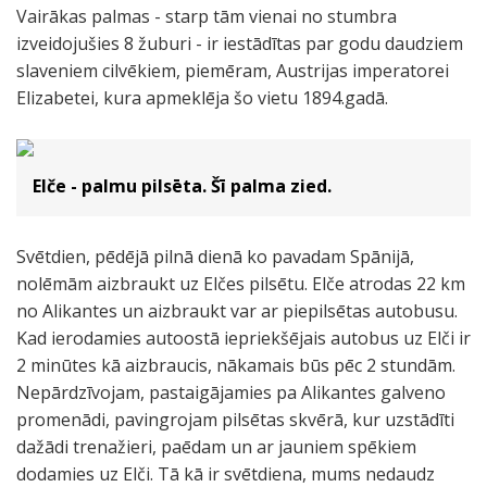
Vairākas palmas - starp tām vienai no stumbra
izveidojušies 8 žuburi - ir iestādītas par godu daudziem
slaveniem cilvēkiem, piemēram, Austrijas imperatorei
Elizabetei, kura apmeklēja šo vietu 1894.gadā.
Elče - palmu pilsēta. Šī palma zied.
Svētdien, pēdējā pilnā dienā ko pavadam Spānijā,
nolēmām aizbraukt uz Elčes pilsētu. Elče atrodas 22 km
no Alikantes un aizbraukt var ar piepilsētas autobusu.
Kad ierodamies autoostā iepriekšējais autobus uz Elči ir
2 minūtes kā aizbraucis, nākamais būs pēc 2 stundām.
Nepārdzīvojam, pastaigājamies pa Alikantes galveno
promenādi, pavingrojam pilsētas skvērā, kur uzstādīti
dažādi trenažieri, paēdam un ar jauniem spēkiem
dodamies uz Elči. Tā kā ir svētdiena, mums nedaudz