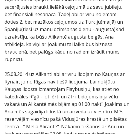
sacerējusies braukt lielākā ceļojumā uz savu jubileju,
bet finansiāli nesanāca. Tādēļ abi ar vīru nolēmām
doties 2, bet mazākos ceļojumos uz Turciju(maijā) un
Spāniju(tieši uz manu dzimšanas dienu - augustā)Kad
uzrakstīju, ka būšu Alikantē augusta beigās, Ana
atbildēja, ka viņi ar Joakimu tai laikā būs biznesa
braucienā, bet palūgs kādu no radiem izrādīt mums
rūpnīcu.
25.08.2014 uz Alikanti abi ar vīru lidojām no Kauņas ar
Rynair, jo no Rīgas nav tiešā lidojuma. Lai nokļūtu
Kauņas lidostā izmantojām Flaybusiņu, kas atiet no
katedrāles Rīgā - ļoti ērti un ātri. Lidojums bija vēlu
vakarā un Alikantē mēs bijām ap 01:00 naktī. Joakims un
Ana mūs sagaidīja lidostā un aizveda uz viesnīcu. Mēs
rezervējām viesnīcu pašā Vidusjūras krastā un pilsētas
centrā - " Melia Alicante". Nākamo tikšanos ar Anu un