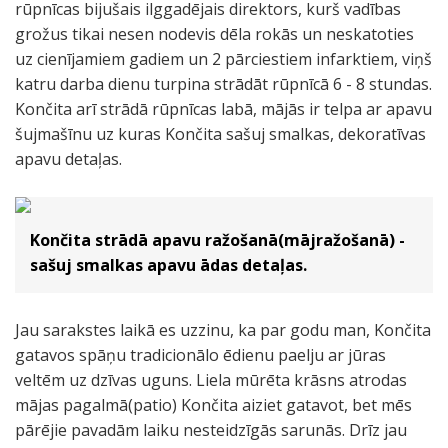
rūpnīcas bijušais ilggadējais direktors, kurš vadības
grožus tikai nesen nodevis dēla rokās un neskatoties
uz cienījamiem gadiem un 2 pārciestiem infarktiem, viņš
katru darba dienu turpina strādāt rūpnīcā 6 - 8 stundas.
Končita arī strādā rūpnīcas labā, mājās ir telpa ar apavu
šujmašīnu uz kuras Končita sašuj smalkas, dekoratīvas
apavu detaļas.
Končita strādā apavu ražošanā(mājražošanā) -
sašuj smalkas apavu ādas detaļas.
Jau sarakstes laikā es uzzinu, ka par godu man, Končita
gatavos spāņu tradicionālo ēdienu paelju ar jūras
veltēm uz dzīvas uguns. Liela mūrēta krāsns atrodas
mājas pagalmā(patio) Končita aiziet gatavot, bet mēs
pārējie pavadām laiku nesteidzīgās sarunās. Drīz jau