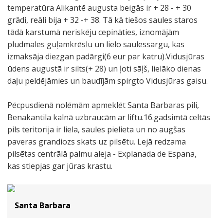
temperatūra Alikantē augusta beigās ir + 28 - + 30
grādi, reāli bija + 32 -+ 38. Tā kā tiešos saules staros
tādā karstumā neriskēju cepināties, iznomājām
pludmales guļamkrēslu un lielo saulessargu, kas
izmaksāja diezgan padārgi(6 eur par katru).Vidusjūras
ūdens augustā ir silts(+ 28) un ļoti sāļš, lielāko dienas
daļu peldējāmies un baudījām spirgto Vidusjūras gaisu.
Pēcpusdienā nolēmām apmeklēt Santa Barbaras pili,
Benakantila kalnā uzbraucām ar liftu.16.gadsimtā celtās
pils teritorija ir liela, saules pielieta un no augšas
paveras grandiozs skats uz pilsētu. Lejā redzama
pilsētas centrālā palmu aleja - Explanada de Espana,
kas stiepjas gar jūras krastu.
Santa Barbara