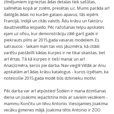
zīmējumiem izgrieztas ādas detaļas tiek sašūtas,
salīmētas kopā ar zolēm, presētas u.c. Mums parāda arī
dabīgās ādas no kurām gatavo apavus, tās iepērk
Francijā, Indijā un citās valstīs. Ādu krāsu un faktūru
daudzveidība iespaido. Pēc ražošanas telpu apskates
ejam uz ofisu, kur demonstrāciju zālē garš gads ir
piekrauts pilns ar 2015.gada vasaras modeļiem. Es
satraucos - laikam man tas viss jāuzmēra, kā citādi
varēšu pastāstīt kādas kurpes ir ne tikai skaistas, bet
arī ērtas. Tā kā kurpes ir tieši mana( un arī
Anas)izmēra, ķeros pie darba. Nav viegli! Vēlāk ar Anu
apskatām arī ādas krāsu katalogus - kuros izpētam, ka
noteicošie 2015.gada modē būs dzīvnieku motīvi.
Pēc darba var arī atpūsties! Šodien ir mana dzimšanas
diena un Joakims iepazīstina mūs ar saviem vecākiem -
mammu Končitu un tēvu Antonio. Viesojamies Joakima
vecāku ģimenes mājā. Joakima tētis Antonio ir ZOO