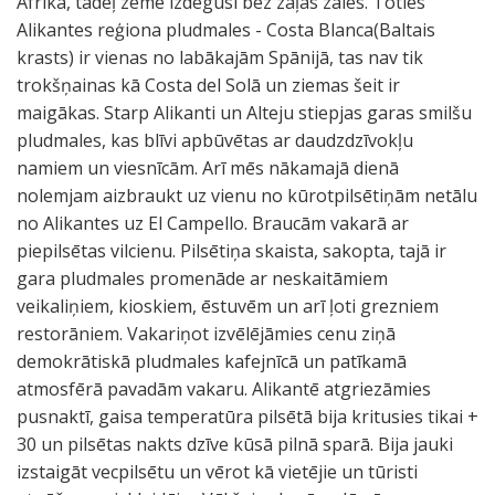
Āfrika, tādēļ zeme izdegusi bez zaļas zāles. Toties
Alikantes reģiona pludmales - Costa Blanca(Baltais
krasts) ir vienas no labākajām Spānijā, tas nav tik
trokšņainas kā Costa del Solā un ziemas šeit ir
maigākas. Starp Alikanti un Alteju stiepjas garas smilšu
pludmales, kas blīvi apbūvētas ar daudzdzīvokļu
namiem un viesnīcām. Arī mēs nākamajā dienā
nolemjam aizbraukt uz vienu no kūrotpilsētiņām netālu
no Alikantes uz El Campello. Braucām vakarā ar
piepilsētas vilcienu. Pilsētiņa skaista, sakopta, tajā ir
gara pludmales promenāde ar neskaitāmiem
veikaliņiem, kioskiem, ēstuvēm un arī ļoti grezniem
restorāniem. Vakariņot izvēlējāmies cenu ziņā
demokrātiskā pludmales kafejnīcā un patīkamā
atmosfērā pavadām vakaru. Alikantē atgriezāmies
pusnaktī, gaisa temperatūra pilsētā bija kritusies tikai +
30 un pilsētas nakts dzīve kūsā pilnā sparā. Bija jauki
izstaigāt vecpilsētu un vērot kā vietējie un tūristi