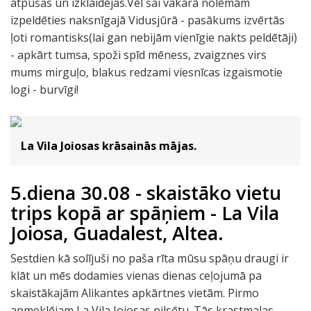
atpūšas un izklaidējas.Vēl šai vakarā nolēmām
izpeldēties naksnīgajā Vidusjūrā - pasākums izvērtās
ļoti romantisks(lai gan nebijām vienīgie nakts peldētāji)
- apkārt tumsa, spoži spīd mēness, zvaigznes virs
mums mirguļo, blakus redzami viesnīcas izgaismotie
logi - burvīgi!
La Vila Joiosas krāsainās mājas.
5.diena 30.08 - skaistāko vietu
trips kopā ar spāņiem - La Vila
Joiosa, Guadalest, Altea.
Sestdien kā solījuši no paša rīta mūsu spāņu draugi ir
klāt un mēs dodamies vienas dienas ceļojumā pa
skaistākajām Alikantes apkārtnes vietām. Pirmo
apmeklējam La Vila Joiosas pilsētu. Tās krastmalas