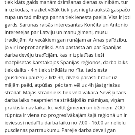
tiek klāts galds manām dzimšanas dienas svinībām, tur
ir uzkodas, mazliet vēlāk tiek pasniegta aukstā gaspačo
zupa un tad milzīgā pannā tiek ienesta paelja. Viss ir ļoti
gards. Sarunas raisās interesantas Končita un Antonio
interesējas par Latviju un manu ģimeni, mūsu
tradīcijām. Ar vecākiem gan runājam ar Anas palīdzību,
jo viņi neprot angliski. Ana pastāsta arī par Spānijas
darba devēju tradīcijām, kas ir izplatītas tieši
mazpilsētās karstākajos Spānijas reģionos, darba laiks
tiek dalīts - 4 h tiek strādāts no rīta, tad siesta
(pusdienu pauze) 2 līdz 3h, cilvēki parasti brauc uz
mājām paēd, atpūšas, pēc tam vēl uz 4h jāatgriežas
strādāt. Mājās strādnieks tiek vēlā vakarā. Sevišķi tāds
darba laiks neapmierina strādājošās māmiņas, viņām
praktiski nav laika, ko veltīt ģimenei un bērniem. ZOO
rūpnīca ir viena no progresīvākajām šajā reģionā un ir
ieviesusi nedalītu darba laiku no 7:00 - 16:00 ar nelielu
pusdienas pārtraukumu. Pārējie darba devēji gan