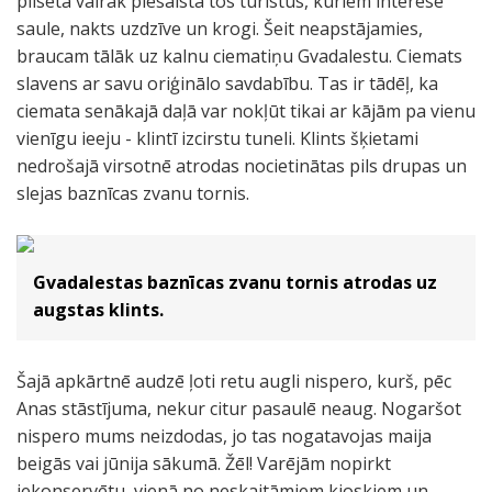
pilsēta vairāk piesaista tos tūristus, kuriem interesē
saule, nakts uzdzīve un krogi. Šeit neapstājamies,
braucam tālāk uz kalnu ciematiņu Gvadalestu. Ciemats
slavens ar savu oriģinālo savdabību. Tas ir tādēļ, ka
ciemata senākajā daļā var nokļūt tikai ar kājām pa vienu
vienīgu ieeju - klintī izcirstu tuneli. Klints šķietami
nedrošajā virsotnē atrodas nocietinātas pils drupas un
slejas baznīcas zvanu tornis.
Gvadalestas baznīcas zvanu tornis atrodas uz
augstas klints.
Šajā apkārtnē audzē ļoti retu augli nispero, kurš, pēc
Anas stāstījuma, nekur citur pasaulē neaug. Nogaršot
nispero mums neizdodas, jo tas nogatavojas maija
beigās vai jūnija sākumā. Žēl! Varējām nopirkt
iekonservētu, vienā no neskaitāmiem kioskiem un