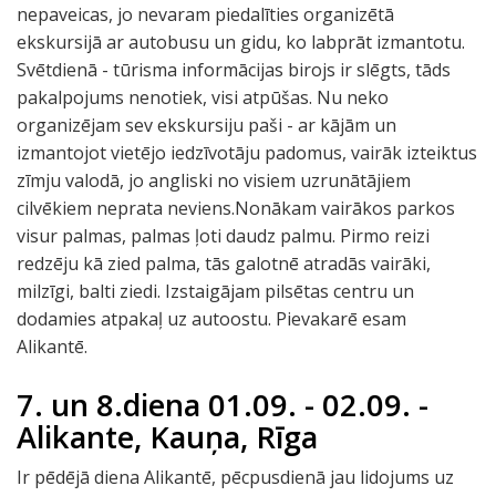
nepaveicas, jo nevaram piedalīties organizētā
ekskursijā ar autobusu un gidu, ko labprāt izmantotu.
Svētdienā - tūrisma informācijas birojs ir slēgts, tāds
pakalpojums nenotiek, visi atpūšas. Nu neko
organizējam sev ekskursiju paši - ar kājām un
izmantojot vietējo iedzīvotāju padomus, vairāk izteiktus
zīmju valodā, jo angliski no visiem uzrunātājiem
cilvēkiem neprata neviens.Nonākam vairākos parkos
visur palmas, palmas ļoti daudz palmu. Pirmo reizi
redzēju kā zied palma, tās galotnē atradās vairāki,
milzīgi, balti ziedi. Izstaigājam pilsētas centru un
dodamies atpakaļ uz autoostu. Pievakarē esam
Alikantē.
7. un 8.diena 01.09. - 02.09. -
Alikante, Kauņa, Rīga
Ir pēdējā diena Alikantē, pēcpusdienā jau lidojums uz