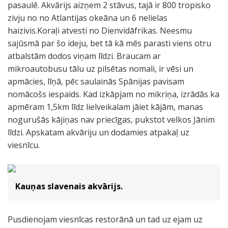
pasaulē. Akvārijs aizņem 2 stāvus, tajā ir 800 tropisko
zivju no no Atlantijas okeāna un 6 nelielas
haizivis.Koraļi atvesti no Dienvidāfrikas. Neesmu
sajūsmā par šo ideju, bet tā kā mēs parasti viens otru
atbalstām dodos viņam līdzi. Braucam ar
mikroautobusu tālu uz pilsētas nomali, ir vēsi un
apmācies, līņā, pēc saulainās Spānijas pavisam
nomācošs iespaids. Kad izkāpjam no mikriņa, izrādās ka
apmēram 1,5km līdz lielveikalam jāiet kājām, manas
nogurušās kājiņas nav priecīgas, pukstot velkos Jānim
līdzi. Apskatam akvāriju un dodamies atpakaļ uz
viesnīcu.
Kauņas slavenais akvārijs.
Pusdienojam viesnīcas restorānā un tad uz ejam uz