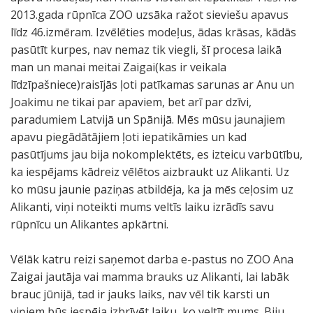
2013.gada rūpnīca ZOO uzsāka ražot sieviešu apavus
līdz 46.izmēram. Izvēlēties modeļus, ādas krāsas, kādās
pasūtīt kurpes, nav nemaz tik viegli, šī procesa laikā
man un manai meitai Zaigai(kas ir veikala
līdzīpašniece)raisījās ļoti patīkamas sarunas ar Anu un
Joakimu ne tikai par apaviem, bet arī par dzīvi,
paradumiem Latvijā un Spānijā. Mēs mūsu jaunajiem
apavu piegādātājiem ļoti iepatikāmies un kad
pasūtījums jau bija nokomplektēts, es izteicu varbūtību,
ka iespējams kādreiz vēlētos aizbraukt uz Alikanti. Uz
ko mūsu jaunie paziņas atbildēja, ka ja mēs ceļosim uz
Alikanti, viņi noteikti mums veltīs laiku izrādīs savu
rūpnīcu un Alikantes apkārtni.
Vēlāk katru reizi saņemot darba e-pastus no ZOO Ana
Zaigai jautāja vai mamma brauks uz Alikanti, lai labāk
brauc jūnijā, tad ir jauks laiks, nav vēl tik karsti un
viņiem būs iespēja izbrīvēt laiku, ko veltīt mums. Biju