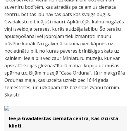
suvenīru bodītēm, kas atradās pa ceļam uz ciemata
centru, bet tas jau nav tas pats kas svaigs auglis.
Gvadalestu dibinājuši mauri. Apkārtējās kalnu nogāzēs
viņi izveidoja terases, kurās audzēja labību. Šo terašu
apūdeņošanai vēl joprojām tiek izmantoti mauru
būvētie kanāli. No galveņā laikuma ved kāpnes uz
nocietinātu pili, no kuras paveras brīnišķigs skats uz
kalniem. Ieeja pilī ved caur Miniatūru muzeju, kur var
apskatīt Goijas gleznas"Kailā maha" kopiju uz mušas
spārna u.c. Bijām muzejā "Casa Orduna", tā ir makgrāfa
Ordunas māja ,kas uzcelta uzreiz pēc 1644.gada
zemestrīces, un uzkāpām līdz baznīcas zvanu tornim.
Skaisti!
Ieeja Gvadalestas ciemata centrā, kas izcirsta
klintī.