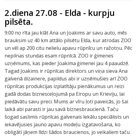
2.diena 27.08 - Elda - kurpju
pilsēta.
9:00 no rīta jau klāt Ana un Joakims ar savu auto, mēs
brauksim uz 40 km attālo pilsētu Elda, kur atrodas ZOO
un vēl ap 200 citu nelielu apavu rūpnīcu un ražotņu. Pēc
nepilnas stundas esam rūpnīcā. ZOO ir ģimenes
uzņēmums, kas pieder Joakima ģimenei jau 4 paaudzē.
Tagad Joakims ir rūpnīcas direktors un viņa sieva Ana
galvenā dizainere, papildus abi ir uzņēmušies arī ZOO
rūpnīcas produkcijas izplatītāju pienākumus un reizi
gadā dodas biznesceļojumā pa Eiropu un Krieviju, lai
piedāvātu savu preci. Mums ar vīru ļoti paveicās, jo šai
laikā abi parasti ir jau savā biznesbraucienā. Taču
šogad saslimis rūpnīcas galvenais lekālu speciālists un
iekavējusies jauno apavu modeļu izgatavošana, ko
obligāti jāņem līdzi šādos braucienos, jo veikaliem taču