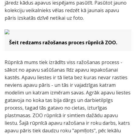
jāredz kādus apavus iespējams pasūtīt. Pasūtot jauno
kolekciju veikalnieks vēlas redzēt kā jaunais apavu
pāris izskatās dzīvē netikai uz foto.
Šeit redzams ražošanas proces rūpnīcā ZOO.
Rūpnīcā mums tiek izrādīts viss ražošanas process -
sākot no apavu sašūšanas līdz apavu iepakošanai
kastēs. Apavu liestes ir tā lieta bez kuras nevar rasties
neviens apavu pāris - un tās ir vajadzīgas katram
modelim un katram izmēram savas. Agrāk apavu liestes
gatavoja no koka tas bija dārgs un darbietilpīgs
process, tagad tās gatavo no cietas, izturīgas
plastmasas. ZOO rūpnīcā ir simtiem dažādu apavu
liestu. Šajā rūpnīcā apavu ražošana ir roku darbs, katrs
apavu pāris tiek daudzu roku "apmīļots", pēc lekālu