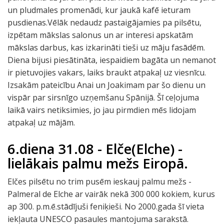
un pludmales promenādi, kur jaukā kafē ieturam
pusdienas.Vēlāk nedaudz pastaigājamies pa pilsētu,
izpētam mākslas salonus un ar interesi apskatām
mākslas darbus, kas izkarināti tieši uz māju fasādēm.
Diena bijusi piesātināta, iespaidiem bagāta un nemanot
ir pietuvojies vakars, laiks braukt atpakaļ uz viesnīcu.
Izsakām pateicību Anai un Joakimam par šo dienu un
vispār par sirsnīgo uzņemšanu Spānijā. Šī ceļojuma
laikā vairs netiksimies, jo jau pirmdien mēs lidojam
atpakaļ uz mājām.
6.diena 31.08 - Elče(Elche) -
lielākais palmu mežs Eiropā.
Elčes pilsētu no trim pusēm ieskauj palmu mežs -
Palmeral de Elche ar vairāk nekā 300 000 kokiem, kurus
ap 300. p.m.ē.stādījuši feniķieši. No 2000.gada šī vieta
iekļauta UNESCO pasaules mantojuma sarakstā.