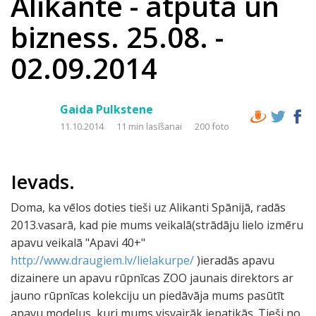
Alikante - atpūta un
bizness. 25.08. -
02.09.2014
Gaida Pulkstene
11.10.2014
11 min lasīšanai
200 foto
Ievads.
Doma, ka vēlos doties tieši uz Alikanti Spānijā, radās
2013.vasarā, kad pie mums veikalā(strādāju lielo izmēru
apavu veikalā "Apavi 40+"
http://www.draugiem.lv/lielakurpe/
)ieradās apavu
dizainere un apavu rūpnīcas ZOO jaunais direktors ar
jauno rūpnīcas kolekciju un piedāvāja mums pasūtīt
apavu modeļus, kuri mums visvairāk iepatikās. Tieši no