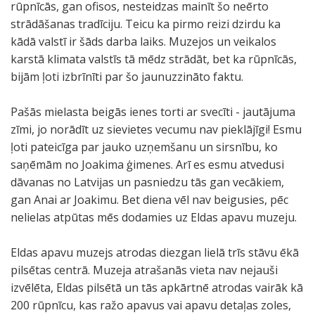
rūpnīcās, gan ofisos, nesteidzas mainīt šo neērto
strādāšanas tradīciju. Teicu ka pirmo reizi dzirdu ka
kādā valstī ir šāds darba laiks. Muzejos un veikalos
karstā klimata valstīs tā mēdz strādāt, bet ka rūpnīcās,
bijām ļoti izbrīnīti par šo jaunuzzināto faktu.
Pašās mielasta beigās ienes torti ar svecīti - jautājuma
zīmi, jo norādīt uz sievietes vecumu nav pieklājīgi! Esmu
ļoti pateicīga par jauko uzņemšanu un sirsnību, ko
saņēmām no Joakima ģimenes. Arī es esmu atvedusi
dāvanas no Latvijas un pasniedzu tās gan vecākiem,
gan Anai ar Joakimu. Bet diena vēl nav beigusies, pēc
nelielas atpūtas mēs dodamies uz Eldas apavu muzeju.
Eldas apavu muzejs atrodas diezgan lielā trīs stāvu ēkā
pilsētas centrā. Muzeja atrašanās vieta nav nejauši
izvēlēta, Eldas pilsētā un tās apkārtnē atrodas vairāk kā
200 rūpnīcu, kas ražo apavus vai apavu detaļas zoles,