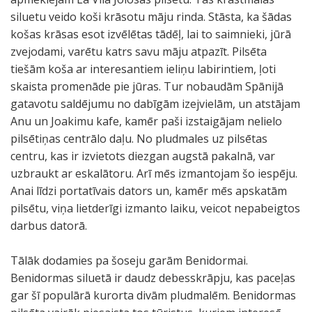
siluetu veido koši krāsotu māju rinda. Stāsta, ka šādas
košas krāsas esot izvēlētas tādēļ, lai to saimnieki, jūrā
zvejodami, varētu katrs savu māju atpazīt. Pilsēta
tiešām koša ar interesantiem ieliņu labirintiem, ļoti
skaista promenāde pie jūras. Tur nobaudām Spānijā
gatavotu saldējumu no dabīgām izejvielām, un atstājam
Anu un Joakimu kafe, kamēr paši izstaigājam nelielo
pilsētiņas centrālo daļu. No pludmales uz pilsētas
centru, kas ir izvietots diezgan augstā pakalnā, var
uzbraukt ar eskalātoru. Arī mēs izmantojam šo iespēju.
Anai līdzi portatīvais dators un, kamēr mēs apskatām
pilsētu, viņa lietderīgi izmanto laiku, veicot nepabeigtos
darbus datorā.
Tālāk dodamies pa šoseju garām Benidormai.
Benidormas siluetā ir daudz debesskrāpju, kas paceļas
gar šī populārā kurorta divām pludmalēm. Benidormas