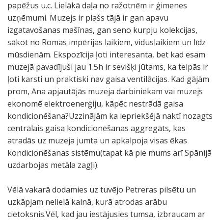
papēžus u.c. Lielākā daļa no ražotnēm ir ģimenes
uzņēmumi. Muzejs ir plašs tājā ir gan apavu
izgatavošanas mašīnas, gan seno kurpju kolekcijas,
sākot no Romas impērijas laikiem, viduslaikiem un līdz
mūsdienām. Ekspozīcija ļoti interesanta, bet kad esam
muzejā pavadījuši jau 1.5h ir sevišķi jūtams, ka telpās ir
ļoti karsti un praktiski nav gaisa ventilācijas. Kad gājām
prom, Ana apjautājās muzeja darbiniekam vai muzejs
ekonomē elektroenerģiju, kāpēc nestrādā gaisa
kondicionēšana?Uzzinājām ka iepriekšējā naktī nozagts
centrālais gaisa kondicionēšanas aggregāts, kas
atradās uz muzeja jumta un apkalpoja visas ēkas
kondicionēšanas sistēmu(tapat kā pie mums arī Spānijā
uzdarbojas metāla zagļi).
Vēlā vakarā dodamies uz tuvējo Petreras pilsētu un
uzkāpjam nelielā kalnā, kurā atrodas arābu
cietoksnis.Vēl, kad jau iestājusies tumsa, izbraucam ar