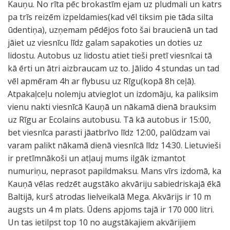
Kauņu. No rīta pēc brokastīm ejam uz pludmali un katrs
pa trīs reizēm izpeldamies(kad vēl tiksim pie tāda silta
ūdentiņa), uzņemam pēdējos foto šai braucienā un tad
jāiet uz viesnīcu līdz galam sapakoties un doties uz
lidostu. Autobus uz lidostu atiet tieši pretī viesnīcai tā
kā ērti un ātri aizbraucam uz to. Jālido 4 stundas un tad
vēl apmēram 4h ar flybusu uz Rīgu(kopā 8h ceļā).
Atpakaļceļu nolemju atvieglot un izdomāju, ka paliksim
vienu nakti viesnīcā Kauņā un nākamā dienā brauksim
uz Rīgu ar Ecolains autobusu. Tā kā autobus ir 15:00,
bet viesnīca parasti jāatbrīvo līdz 12:00, palūdzam vai
varam palikt nākamā dienā viesnīcā līdz 14:30. Lietuvieši
ir pretīmnākoši un atļauj mums ilgāk izmantot
numuriņu, neprasot papildmaksu. Mans vīrs izdomā, ka
Kauņā vēlas redzēt augstāko akvāriju sabiedriskajā ēkā
Baltijā, kurš atrodas lielveikalā Mega. Akvārijs ir 10 m
augsts un 4 m plats. Ūdens apjoms tajā ir 170 000 litri.
Un tas ietilpst top 10 no augstākajiem akvārijiem