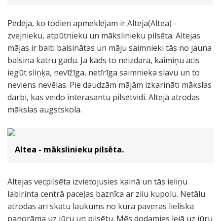
Pēdējā, ko todien apmeklējam ir Alteja(Altea) -
zvejnieku, atpūtnieku un mākslinieku pilsēta. Altejas
mājas ir balti balsinātas un māju saimnieki tās no jauna
balsina katru gadu. Ja kāds to neizdara, kaimiņu acīs
iegūt sliņķa, nevīžīga, netīrīga saimnieka slavu un to
neviens nevēlas. Pie daudzām mājām izkarināti mākslas
darbi, kas veido interasantu pilsētvidi. Altejā atrodas
mākslas augstskola.
Altea - mākslinieku pilsēta.
Altejas vecpilsēta izvietojusies kalnā un tās ieliņu
labirinta centrā paceļas baznīca ar zilu kupolu. Netālu
atrodas arī skatu laukums no kura paveras lieliska
panorāma uz jūru un pilsētu. Mēs dodamies lejā uz jūru