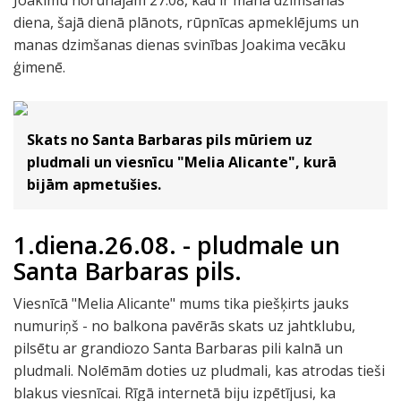
Joakimu norunājām 27.08, kad ir mana dzimšanas
diena, šajā dienā plānots, rūpnīcas apmeklējums un
manas dzimšanas dienas svinības Joakima vecāku
ģimenē.
Skats no Santa Barbaras pils mūriem uz
pludmali un viesnīcu "Melia Alicante", kurā
bijām apmetušies.
1.diena.26.08. - pludmale un
Santa Barbaras pils.
Viesnīcā "Melia Alicante" mums tika piešķirts jauks
numuriņš - no balkona pavērās skats uz jahtklubu,
pilsētu ar grandiozo Santa Barbaras pili kalnā un
pludmali. Nolēmām doties uz pludmali, kas atrodas tieši
blakus viesnīcai. Rīgā internetā biju izpētījusi, ka