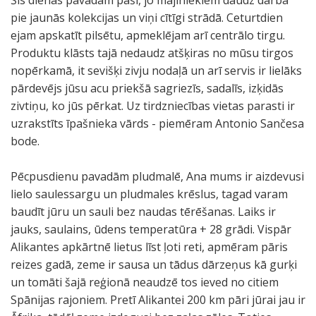
Šīs dienas pavadām paši, jo mājiniekiem daudz darba
pie jaunās kolekcijas un viņi cītīgi strādā. Ceturtdien
ejam apskatīt pilsētu, apmeklējam arī centrālo tirgu.
Produktu klāsts tajā nedaudz atšķiras no mūsu tirgos
nopērkamā, it sevišķi zivju nodaļā un arī servis ir lielāks
pārdevējs jūsu acu priekšā sagriezīs, sadalīs, izķidās
zivtiņu, ko jūs pērkat. Uz tirdzniecības vietas parasti ir
uzrakstīts īpašnieka vārds - piemēram Antonio Sančesa
bode.
Pēcpusdienu pavadām pludmalē, Ana mums ir aizdevusi
lielo saulessargu un pludmales krēslus, tagad varam
baudīt jūru un sauli bez naudas tērēšanas. Laiks ir
jauks, saulains, ūdens temperatūra + 28 grādi. Vispār
Alikantes apkārtnē lietus līst ļoti reti, apmēram pāris
reizes gadā, zeme ir sausa un tādus dārzeņus kā gurķi
un tomāti šajā reģionā neaudzē tos ieved no citiem
Spānijas rajoniem. Pretī Alikantei 200 km pāri jūrai jau ir