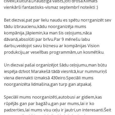
cilvēki,kultūra.Draudzīga valsts,ļoti droša.Klimats
vienkārši fantastisks-vismaz septembrī noteikti :)
Bet diezvai,pat par lielu naudu es spētu norrganizēt sev
tādu izbraucienu,kādu noorganizēja mums
kompānija..Jāpiemin,ka man šis ceļojums,nāca
dāvanā,absolūti par brīvu.Par 9 mēnešu labu
darbu,veidojot savu biznesu ar kompānijas Vision
produkciju,ar veselības programmām,un kosmētiku.
Un diezvai pašai organizējot šādu ceļojumu,man būtu
iespēja dzīvot Marakešā tādā viesnīcā,kur nummuriņš
viena diennakti izmaksā 430eiro.Speciāli mums
noorganizēta lidmašina,gan turp gan atpakaļ.
Speciāli mums noorganizēti,autobusi ar gidiem,kas
rūpējās gan par bagāžu,gan par mums,lai ir ko
padzerties,lai mums visu ceļu ir jautri,un interesanti.Šeit