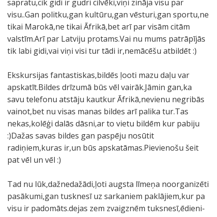
sapratu,cik gidi ir gudri cilvēki,viņi zināja visu par
visu..Gan politku,gan kultūru,gan vēsturi,gan sportu,ne
tikai Marokā,ne tikai Āfrikā,bet arī par visām citām
valstīm.Arī par Latviju protams.Vai nu mums patrāpījās
tik labi gidi,vai viņi visi tur tādi ir,nemācēšu atbildēt :)
Ekskursijas fantastiskas,bildēs ļooti mazu daļu var
apskatīt.Bildes drīzumā būs vēl vairāk.Jāmin gan,ka
savu telefonu atstāju kautkur Āfrikā,nevienu negribās
vainot,bet nu visas manas bildes arī palika tur.Tas
nekas,kolēģi dalās dāsni,ar to vietu bildēm kur pabiju
:)Dažas savas bildes gan paspēju nosūtit
radiņiem,kuras ir,un būs apskatāmas.Pievienošu šeit
pat vēl un vēl :)
Tad nu lūk,dažnedažādi,ļoti augsta līmeņa noorganizēti
pasākumi,gan tusknesī uz sarkaniem paklājiem,kur pa
visu ir padomāts.dejas zem zvaigznēm tuksnesī,ēdieni-