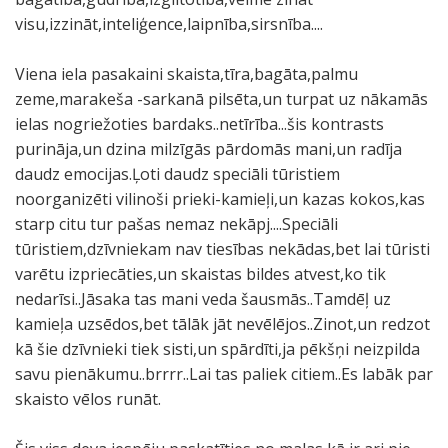
visu,izzināt,inteliģence,laipnība,sirsnība....
Viena iela pasakaini skaista,tīra,bagāta,palmu
zeme,marakeša -sarkanā pilsēta,un turpat uz nākamās
ielas nogriežoties bardaks..netīrība...šis kontrasts
purināja,un dzina milzīgās pārdomās mani,un radīja
daudz emocijas.Ļoti daudz speciāli tūristiem
noorganizēti vilinoši prieki-kamieļi,un kazas kokos,kas
starp citu tur pašas nemaz nekāpj....Speciāli
tūristiem,dzīvniekam nav tiesības nekādas,bet lai tūristi
varētu izpriecāties,un skaistas bildes atvest,ko tik
nedarīsi..Jāsaka tas mani veda šausmās..Tamdēļ uz
kamieļa uzsēdos,bet tālāk jāt nevēlējos..Zinot,un redzot
kā šie dzīvnieki tiek sisti,un spārdīti,ja pēkšņi neizpilda
savu pienākumu..brrrr..Lai tas paliek citiem..Es labāk par
skaisto vēlos runāt.