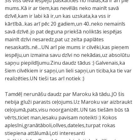
Šis viss deva iespēju paskatīties no malas,kā ir ari pie
mums..Kā ir ar tiem,kas nevēlās neko mainīt savā
dzīvē,kam ir labi kā ir,un kas uzskata,ka vss ir
kārtībā...kas arī pēc 20 gadiem,un 40..neko nemainīs
savā dzīvē..jo pat deguna priekšā noliktās iespējas
mainīt dzīvi nesaredz,pat uz zelta paplātes
nesaskatīs..nē....UN arī pie mums ir cilvēki,kas pieņem
iespēju,un izmaina savu dzīvi no nekādas,uz absolūtu
sapņu piepildījumu.Zinu daudz tādus :) Galvenais,ka
šiem cilvēkiem ir sapņi,un lieli sapņi,un ticiba,ka tie var
realizēties.UN tieši tas arī notiek :)
Tamdēļ nerunāšu daudz par Maroku kā tādu..JO šis
nebija gluži parasts ceļojums.Uz Maroku var aizbraukt
ceļojumā,pats,visu noorganizēt..UN tas tiešām būs tā
vērts,ticiet man,iesaku pavisam noteikti :) Kokos
aplesīni,granātāboli,olīves,dateles,turpat rokas
stiepiena attālumā.Ļoti interesanti