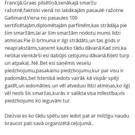
Francijā,Graas pilsētiņā,senākajā smaržu
ražotnē,faktiski vienā no labākajām pasaulē-ražotne
Gallimard.Viena no pasaules 100
sertificētajām,diplomētajām parfīmēm,kas strādāja pie
šim smaržām,lai ar šim smaržām nodotu mums lidzi
atmiņas.Pie ši brīnuma ir ilgi strādāts,un tas gods ir
neaprakstāms,saņemt kautko tādu dāvanā.Kad zini,ka
netikai vienkārši esi dabūjis ceļojumu dāvanā.Biļeti turp
un atpakaļ...Nē..Bet esi saņēmis veselu
piedzīvojumu,pasakainu piedzīvojumu,kur par visu ir
padomāts,bet īstenibā iedots vairāk kā vispār spēji
gaidīt,un iedomāties..un vēl atvedusi līdzi atmiņas,ko ilgi
vēl nesīs šis smaržas,kurās ir salikta visa mīlestība,vis
piedzīvojums ko ieguvām tur.
Diezvai es ko tādu spētu sev iedot pat ar milzīgu naudu
braucot pati savā organizētā ceļojumā...