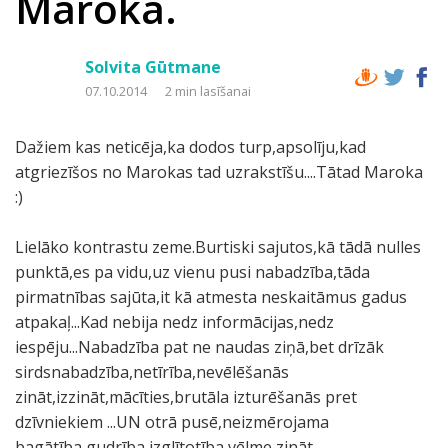
Maroka.
Solvita Gūtmane
07.10.2014
2 min lasīšanai
Dažiem kas neticēja,ka dodos turp,apsolīju,kad
atgriezīšos no Marokas tad uzrakstīšu....Tātad Maroka
:)
Lielāko kontrastu zeme.Burtiski sajutos,kā tādā nulles
punktā,es pa vidu,uz vienu pusi nabadzība,tāda
pirmatnības sajūta,it kā atmesta neskaitāmus gadus
atpakaļ...Kad nebija nedz informācijas,nedz
iespēju...Nabadzība pat ne naudas ziņā,bet drīzāk
sirdsnabadzība,netīrība,nevēlēšanās
zināt,izzināt,mācīties,brutāla izturēšanās pret
dzīvniekiem ...UN otrā pusē,neizmērojama
bagātība,gudrība,izglītotība,vēlme zināt