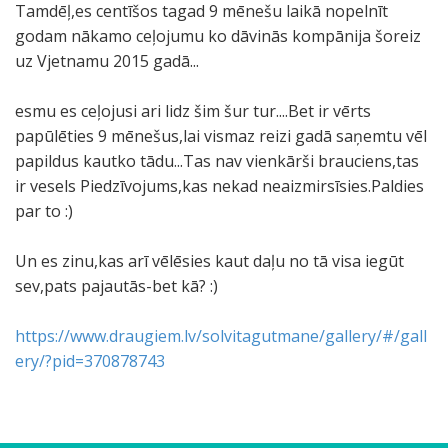
Tamdēļ,es centīšos tagad 9 mēnešu laikā nopelnīt
godam nākamo ceļojumu ko dāvinās kompānija šoreiz
uz Vjetnamu 2015 gadā...
esmu es ceļojusi ari lidz šim šur tur....Bet ir vērts
papūlēties 9 mēnešus,lai vismaz reizi gadā saņemtu vēl
papildus kautko tādu...Tas nav vienkārši brauciens,tas
ir vesels Piedzīvojums,kas nekad neaizmirsīsies.Paldies
par to :)
Un es zinu,kas arī vēlēsies kaut daļu no tā visa iegūt
sev,pats pajautās-bet kā? :)
https://www.draugiem.lv/solvitagutmane/gallery/#/gall
ery/?pid=370878743