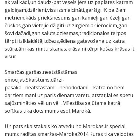
ak vai kādi,un daudz-pat vesels jērs uz paplātes katram
galdiņam,dzērieni,viss izsmalcināti,garšigi.IK pa 2iem
metriem,kāds priekšnesums,gan kamieļi,gan ēzeļi,gan
čūskas,gan vietējie džigiti uz zirgiem ar ieročiem,gan
šovi dažādi,gan salūts,dziesmas,tradicionālos tērpos
tērpti izlklaidētāji,džezs,ēdiena gatavošana uz katra
stūra,āfrikas rimtu skaņas,krāsaini tērpi,košas krāsas it
visur.
Smaržas,garšas,neatstāstāmas
emocijas.Skaistums,dārzi-
pasaka....neatstāstāmi....nenododami.....katrā no tiem
dārziem mani uz pāris dienām varētu atstāt,lai es spētu
sajūsmināties vēl un vēl...Mīlestība sajūtama katrā
solī,kas tika dots mums esot Marokā.
Un pats skaistākais ko atvedu no Marokas,ir speciāli
mums radītas smaržas-Maroka2014.Kuras tika veidotas