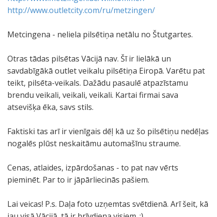
http://www.outletcity.com/ru/metzingen/
Metcingena - neliela pilsētiņa netālu no Štutgartes.
Otras tādas pilsētas Vācijā nav. Šī ir lielākā un
savdabīgākā outlet veikalu pilsētiņa Eiropā. Varētu pat
teikt, pilsēta-veikals. Dažādu pasaulē atpazīstamu
brendu veikali, veikali, veikali. Kartai firmai sava
atsevišķa ēka, savs stils.
Faktiski tas arī ir vienīgais dēļ kā uz šo pilsētiņu nedēļas
nogalēs plūst neskaitāmu automašīnu straume.
Cenas, atlaides, izpārdošanas - to pat nav vērts
pieminēt. Par to ir jāpārliecinās pašiem.
Lai veicas! P.s. Daļa foto uzņemtas svētdienā. Arī šeit, kā
jau visā Vācijā, tā ir brīvdiena visiem. :)