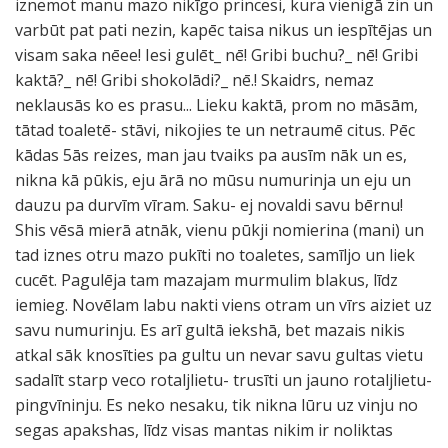
iznemot manu mazo nikīgo princesi, kura vienigā zin un
varbūt pat pati nezin, kapēc taisa nikus un iespītējas un
visam saka nēee! Iesi gulēt_ nē! Gribi buchu?_ nē! Gribi
kaktā?_ nē! Gribi shokolādi?_ nē.! Skaidrs, nemaz
neklausās ko es prasu... Lieku kaktā, prom no māsām,
tātad toaletē- stāvi, nikojies te un netraumē citus. Pēc
kādas 5ās reizes, man jau tvaiks pa ausīm nāk un es,
nikna kā pūkis, eju ārā no mūsu numurinja un eju un
dauzu pa durvīm vīram. Saku- ej novaldi savu bērnu!
Shis vēsā mierā atnāk, vienu pūkji nomierina (mani) un
tad iznes otru mazo pukīti no toaletes, samīljo un liek
cucēt. Pagulēja tam mazajam murmulim blakus, līdz
iemieg. Novēlam labu nakti viens otram un vīrs aiziet uz
savu numurinju. Es arī gultā iekshā, bet mazais nikis
atkal sāk knosīties pa gultu un nevar savu gultas vietu
sadalīt starp veco rotaljlietu- trusīti un jauno rotaljlietu-
pingvīninju. Es neko nesaku, tik nikna lūru uz vinju no
segas apakshas, līdz visas mantas nikim ir noliktas