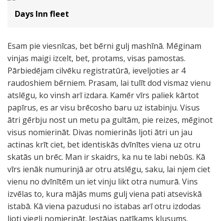
Days Inn fleet
Esam pie viesnīcas, bet bērni gulj mashīnā. Mēginam
vinjas maigi izcelt, bet, protams, visas pamostas.
Pārbiedējam cilvēku registratūrā, ieveljoties ar 4
raudoshiem bērniem. Prasam, lai tulīt dod vismaz vienu
atslēgu, ko vinsh arī izdara. Kamēr vīrs paliek kārtot
papīrus, es ar visu brēcosho baru uz istabinju. Visus
ātri gērbju nost un metu pa gultām, pie reizes, mēginot
visus nomierināt. Divas nomierinās ljoti ātri un jau
actinas krīt ciet, bet identiskās dvīnītes viena uz otru
skatās un brēc. Man ir skaidrs, ka nu te labi nebūs. Kā
vīrs ienāk numurinjā ar otru atslēgu, saku, lai njem ciet
vienu no dvīnītēm un iet vinju likt otra numurā. Vins
izvēlas to, kura mājās mums gulj viena pati atseviskā
istabā. Kā viena pazudusi no istabas arī otru izdodas
ljoti viegli nomierināt. Iestājas patīkams klusums.