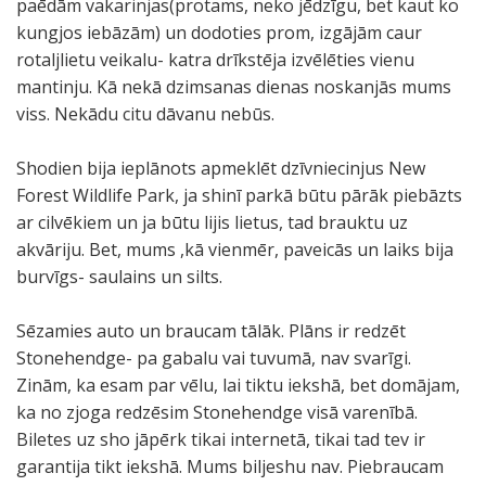
paēdām vakarinjas(protams, neko jēdzīgu, bet kaut ko
kungjos iebāzām) un dodoties prom, izgājām caur
rotaljlietu veikalu- katra drīkstēja izvēlēties vienu
mantinju. Kā nekā dzimsanas dienas noskanjās mums
viss. Nekādu citu dāvanu nebūs.
Shodien bija ieplānots apmeklēt dzīvniecinjus New
Forest Wildlife Park, ja shinī parkā būtu pārāk piebāzts
ar cilvēkiem un ja būtu lijis lietus, tad brauktu uz
akvāriju. Bet, mums ,kā vienmēr, paveicās un laiks bija
burvīgs- saulains un silts.
Sēzamies auto un braucam tālāk. Plāns ir redzēt
Stonehendge- pa gabalu vai tuvumā, nav svarīgi.
Zinām, ka esam par vēlu, lai tiktu iekshā, bet domājam,
ka no zjoga redzēsim Stonehendge visā varenībā.
Biletes uz sho jāpērk tikai internetā, tikai tad tev ir
garantija tikt iekshā. Mums biljeshu nav. Piebraucam