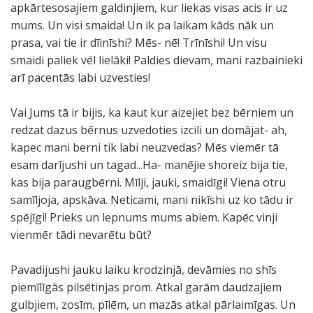
apkārtesosajiem galdinjiem, kur liekas visas acis ir uz
mums. Un visi smaida! Un ik pa laikam kāds nāk un
prasa, vai tie ir dīinīshi? Mēs- nē! Trīnīshi! Un visu
smaidi paliek vēl lielāki! Paldies dievam, mani razbainieki
arī pacentās labi uzvesties!
Vai Jums tā ir bijis, ka kaut kur aizejiet bez bērniem un
redzat dazus bērnus uzvedoties izcili un domājat- ah,
kapec mani berni tik labi neuzvedas? Mēs viemēr tā
esam darījushi un tagad...Ha- manējie shoreiz bija tie,
kas bija paraugbērni. Mīlji, jauki, smaidīgi! Viena otru
samīljoja, apskāva. Neticami, mani nikīshi uz ko tādu ir
spējīgi! Prieks un lepnums mums abiem. Kapēc vinji
vienmēr tādi nevarētu būt?
Pavadijushi jauku laiku krodzinjā, devāmies no shīs
piemīlīgās pilsētinjas prom. Atkal garām daudzajiem
gulbjiem, zosīm, pīlēm, un mazās atkal pārlaimīgas. Un