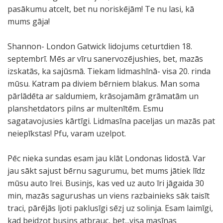
pasākumu atcelt, bet nu noriskējām! Te nu lasi, kā
mums gāja!
Shannon- London Gatwick lidojums ceturtdien 18.
septembrī. Mēs ar vīru sanervozējushies, bet, mazās
izskatās, ka sajūsmā. Tiekam lidmashīnā- visa 20. rinda
mūsu. Katram pa diviem bērniem blakus. Man soma
pārlādēta ar saldumiem, krāsojamām grāmatām un
planshetdators pilns ar multenītēm. Esmu
sagatavojusies kārtīgi. Lidmasīna paceljas un mazās pat
neiepīkstas! Pfu, varam uzelpot.
Pēc nieka sundas esam jau klāt Londonas lidostā. Var
jau sākt sajust bērnu sagurumu, bet mums jātiek līdz
mūsu auto īrei. Businjs, kas ved uz auto īri jāgaida 30
min, mazās sagurushas un viens razbainieks sāk taisīt
traci, pārējās ljoti paklusīgi sēzj uz solinja. Esam laimīgi,
kad beidzot busins atbrauc, bet...visa masīnas