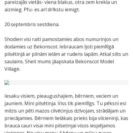
pareizajās vietās- viena blakus, otra zem krekla un
aizmieg. Pfu- es arī drīkstu iemigt.
20.septembris sestdiena.
Shodien visi raiti pamostamies abos numurinjos un
dodamies uz Bekonscot. Iebraucam ljoti piemīlīgā
pilsētinjā ar pilnām ielām ar rudens lapām. Atkal silts un
saulains. Sheit mums jāapskata Bekonscot Model
Village.
Iesaku visiem, pieaugushajiem, bērniem, veciem un
jauniem. Mini pilsētinja. Viss tik piemīlīgs. Tu pēksni esi
milzis un pēti mazos cilvēcinjus dzīvojam, strādājam un
priecājamies. Bērniem lielākais prieks bija vilcieninji, kas
brauca cauri visai mini pilsetinjai visos iespējamos