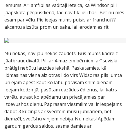
lēmums. Arī amfībijas vadītāji ieteica, ka Windsor pili
jāapskata pēcpusdienā, tad nav tik lieli bari. Bet nu mēs
esam par vēlu. Pie ieejas mums puisis ar franchu???
akcentu aizsūta prom un saka, lai ierodamies rīt.
Nu nekas, nav jau nekas zaudēts. Būs mums kādreiz
jāatbrauc divatā. Pili ar 4 maziem bērniem arī seviski
prātīgi nebūtu lauzties iekshā. Paskatamies, kā
lidmasīnas viena aiz otras lido virs Widsoras pils jumta
un ejam apēst kaut ko labu pa visām shīm dienām.
Ieejam kodzinjā, pasūtam dazādus ēdienus, lai katrs
varētu atrast ko apēdamu un priecājamies par
izdevushos dienu. Paprasam viesmīlim vai ir iespējams
dabūt 3 kūcinjas ar svecītēm mūsu jubilāriem, bet
diemzēl, svecīshu vinjiem nebija. Nu nekas! Apēdam
gardum gardus saldos, sasmaidamies ar