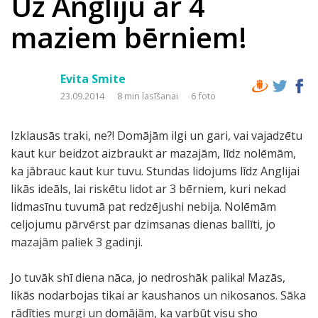
Uz Angliju ar 4
maziem bērniem!
Evita Smite
23.09.2014
8 min lasīšanai
6 foto
Izklausās traki, ne?! Domājām ilgi un gari, vai vajadzētu
kaut kur beidzot aizbraukt ar mazajām, līdz nolēmām,
ka jābrauc kaut kur tuvu. Stundas lidojums līdz Anglijai
likās ideāls, lai riskētu lidot ar 3 bērniem, kuri nekad
lidmasīnu tuvumā pat redzējushi nebija. Nolēmām
celjojumu pārvērst par dzimsanas dienas ballīti, jo
mazajām paliek 3 gadinji.
Jo tuvāk shī diena nāca, jo nedroshāk palika! Mazās,
likās nodarbojas tikai ar kaushanos un nikosanos. Sāka
rādīties murgi un domājām, ka varbūt visu sho