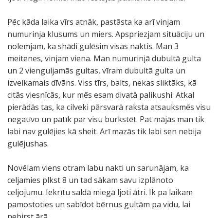
Pēc kāda laika vīrs atnāk, pastāsta ka arī vinjam
numurinja klusums un miers. Apspriezjam situāciju un
nolemjam, ka shādi gulēsim visas naktis. Man 3
meitenes, vinjam viena. Man numurinjā dubultā gulta
un 2 vienguljamās gultas, vīram dubultā gulta un
izvelkamais dīvāns. Viss tīrs, balts, nekas sliktāks, kā
citās viesnīcās, kur mēs esam divatā palikushi. Atkal
pierādās tas, ka cilveki pārsvarā raksta atsauksmēs visu
negatīvo un patīk par visu burkstēt. Pat mājās man tik
labi nav gulējies kā sheit. Arī mazās tik labi sen nebija
gulējushas.
Novēlam viens otram labu nakti un sarunājam, ka
celjamies plkst 8 un tad sākam savu izplānoto
celjojumu. Iekrītu saldā miegā ljoti ātri. Ik pa laikam
pamostoties un sabīdot bērnus gultām pa vidu, lai
nebirst ārā.