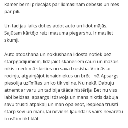
kamēr bērni priecājas par lidmasīnām debesīs un mēs
par pili.
Un tad jau laiks doties atdot auto un lidot mājās.
Sajūtam kārtējo reizi mazuma piegarshu. Ir mazliet
skumji.
Auto atdoshana un noklūshana lidostā notiek bez
starpgadijumiem, līdz jāiet skaneriem cauri un mazais
nikis i nedomā skirties no sava trusīsha. Vicinās ar
rocinju, atgainjājot ienaidniekus un brēc_ nē. Apsargs
piesolija uzlīmītes un ko tik vel ne. Nu nekā. Dabuju
atnemt ar varu un tad bija tāāda histērija. Bet nu viss
labi beidzās, apsargs izdzīvoja un mans nikītis dabuja
savu trusīti atpakalj un man opā esot, iespieda trusīti
starp sevi un mani, lai neviens ljaundaris vairs nevarētu
trusītim tikt klāt.