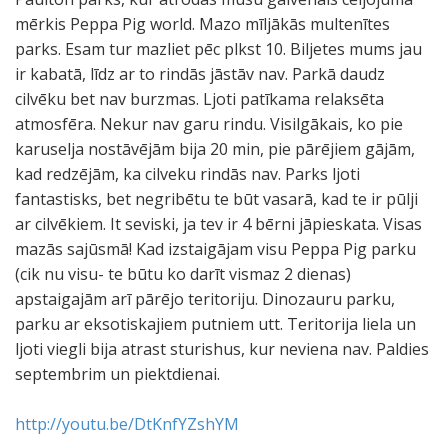
mērkis Peppa Pig world. Mazo mīljākās multenītes
parks. Esam tur mazliet pēc plkst 10. Biljetes mums jau
ir kabatā, līdz ar to rindās jāstāv nav. Parkā daudz
cilvēku bet nav burzmas. Ljoti patīkama relaksēta
atmosfēra. Nekur nav garu rindu. Visilgākais, ko pie
karuselja nostāvējām bija 20 min, pie pārējiem gājām,
kad redzējām, ka cilveku rindās nav. Parks ljoti
fantastisks, bet negribētu te būt vasarā, kad te ir pūlji
ar cilvēkiem. It seviski, ja tev ir 4 bērni jāpieskata. Visas
mazās sajūsmā! Kad izstaigājam visu Peppa Pig parku
(cik nu visu- te būtu ko darīt vismaz 2 dienas)
apstaigajām arī pārējo teritoriju. Dinozauru parku,
parku ar eksotiskajiem putniem utt. Teritorija liela un
ljoti viegli bija atrast sturishus, kur neviena nav. Paldies
septembrim un piektdienai.
http://youtu.be/DtKnfYZshYM