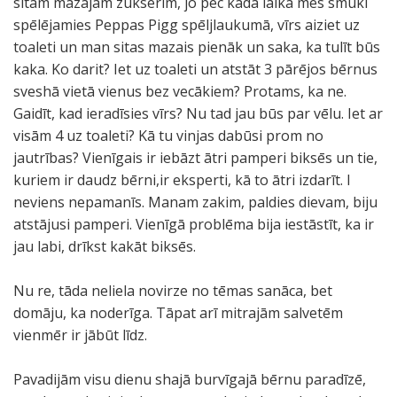
sitam mazajam zukserim, jo pēc kāda laika mēs smuki
spēlējamies Peppas Pigg spēljlaukumā, vīrs aiziet uz
toaleti un man sitas mazais pienāk un saka, ka tulīt būs
kaka. Ko darit? Iet uz toaleti un atstāt 3 pārējos bērnus
sveshā vietā vienus bez vecākiem? Protams, ka ne.
Gaidīt, kad ieradīsies vīrs? Nu tad jau būs par vēlu. Iet ar
visām 4 uz toaleti? Kā tu vinjas dabūsi prom no
jautrības? Vienīgais ir iebāzt ātri pamperi biksēs un tie,
kuriem ir daudz bērni,ir eksperti, kā to ātri izdarīt. I
neviens nepamanīs. Manam zakim, paldies dievam, biju
atstājusi pamperi. Vienīgā problēma bija iestāstīt, ka ir
jau labi, drīkst kakāt biksēs.
Nu re, tāda neliela novirze no tēmas sanāca, bet
domāju, ka noderīga. Tāpat arī mitrajām salvetēm
vienmēr ir jābūt līdz.
Pavadijām visu dienu shajā burvīgajā bērnu paradīzē,