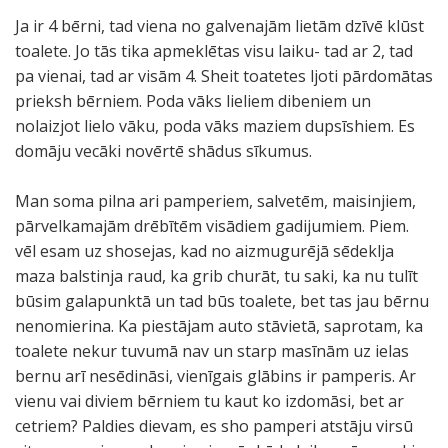
Ja ir 4 bērni, tad viena no galvenajām lietām dzīvē klūst
toalete. Jo tās tika apmeklētas visu laiku- tad ar 2, tad
pa vienai, tad ar visām 4. Sheit toatetes ljoti pārdomātas
prieksh bērniem. Poda vāks lieliem dibeniem un
nolaizjot lielo vāku, poda vāks maziem dupsīshiem. Es
domāju vecāki novērtē shādus sīkumus.
Man soma pilna ari pamperiem, salvetēm, maisinjiem,
pārvelkamajām drēbītēm visādiem gadijumiem. Piem.
vēl esam uz shosejas, kad no aizmugurējā sēdeklja
maza balstinja raud, ka grib churāt, tu saki, ka nu tulīt
būsim galapunktā un tad būs toalete, bet tas jau bērnu
nenomierina. Ka piestājam auto stāvietā, saprotam, ka
toalete nekur tuvumā nav un starp masīnām uz ielas
bernu arī nesēdināsi, vienīgais glābins ir pamperis. Ar
vienu vai diviem bērniem tu kaut ko izdomāsi, bet ar
cetriem? Paldies dievam, es sho pamperi atstāju virsū