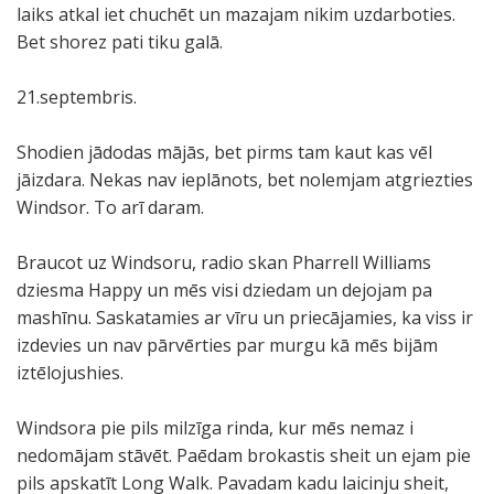
laiks atkal iet chuchēt un mazajam nikim uzdarboties.
Bet shorez pati tiku galā.
21.septembris.
Shodien jādodas mājās, bet pirms tam kaut kas vēl
jāizdara. Nekas nav ieplānots, bet nolemjam atgriezties
Windsor. To arī daram.
Braucot uz Windsoru, radio skan Pharrell Williams
dziesma Happy un mēs visi dziedam un dejojam pa
mashīnu. Saskatamies ar vīru un priecājamies, ka viss ir
izdevies un nav pārvērties par murgu kā mēs bijām
iztēlojushies.
Windsora pie pils milzīga rinda, kur mēs nemaz i
nedomājam stāvēt. Paēdam brokastis sheit un ejam pie
pils apskatīt Long Walk. Pavadam kadu laicinju sheit,