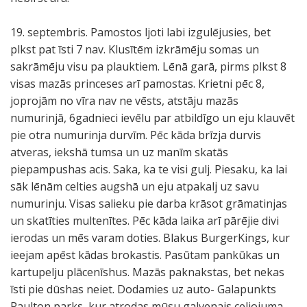
19. septembris. Pamostos ljoti labi izgulējusies, bet
plkst pat īsti 7 nav. Klusītēm izkrāmēju somas un
sakrāmēju visu pa plauktiem. Lēnā garā, pirms plkst 8
visas mazās princeses arī pamostas. Krietni pēc 8,
joprojām no vīra nav ne vēsts, atstāju mazās
numurinjā, 6gadnieci ievēlu par atbildīgo un eju klauvēt
pie otra numurinja durvīm. Pēc kāda brīzja durvis
atveras, iekshā tumsa un uz manīm skatās
piepampushas acis. Saka, ka te visi gulj. Piesaku, ka lai
sāk lēnām celties augshā un eju atpakalj uz savu
numurinju. Visas salieku pie darba krāsot grāmatinjas
un skatīties multenītes. Pēc kāda laika arī pārējie divi
ierodas un mēs varam doties. Blakus BurgerKings, kur
ieejam apēst kādas brokastis. Pasūtam pankūkas un
kartupelju plācenīshus. Mazās paknakstas, bet nekas
īsti pie dūshas neiet. Dodamies uz auto- Galapunkts
Paulton parks, kur atrodas mūsu galvenais celjojuma