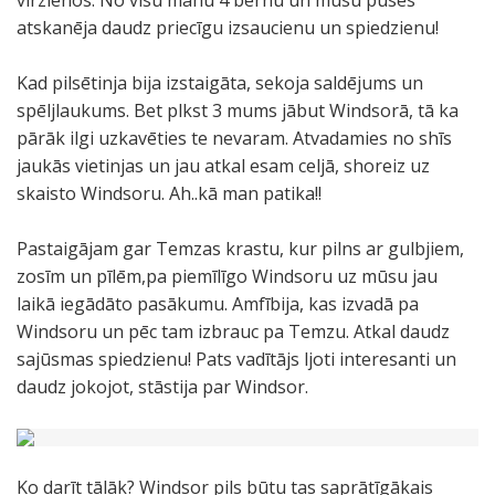
virzienos. No visu manu 4 bērnu un mūsu puses
atskanēja daudz priecīgu izsaucienu un spiedzienu!
Kad pilsētinja bija izstaigāta, sekoja saldējums un
spēljlaukums. Bet plkst 3 mums jābut Windsorā, tā ka
pārāk ilgi uzkavēties te nevaram. Atvadamies no shīs
jaukās vietinjas un jau atkal esam celjā, shoreiz uz
skaisto Windsoru. Ah..kā man patika!!
Pastaigājam gar Temzas krastu, kur pilns ar gulbjiem,
zosīm un pīlēm,pa piemīlīgo Windsoru uz mūsu jau
laikā iegādāto pasākumu. Amfībija, kas izvadā pa
Windsoru un pēc tam izbrauc pa Temzu. Atkal daudz
sajūsmas spiedzienu! Pats vadītājs ljoti interesanti un
daudz jokojot, stāstija par Windsor.
Ko darīt tālāk? Windsor pils būtu tas saprātīgākais