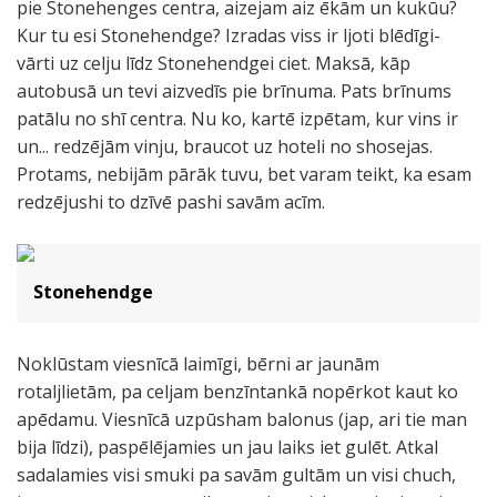
pie Stonehenges centra, aizejam aiz ēkām un kukūu?
Kur tu esi Stonehendge? Izradas viss ir ljoti blēdīgi-
vārti uz celju līdz Stonehendgei ciet. Maksā, kāp
autobusā un tevi aizvedīs pie brīnuma. Pats brīnums
patālu no shī centra. Nu ko, kartē izpētam, kur vins ir
un... redzējām vinju, braucot uz hoteli no shosejas.
Protams, nebijām pārāk tuvu, bet varam teikt, ka esam
redzējushi to dzīvē pashi savām acīm.
Stonehendge
Noklūstam viesnīcā laimīgi, bērni ar jaunām
rotaljlietām, pa celjam benzīntankā nopērkot kaut ko
apēdamu. Viesnīcā uzpūsham balonus (jap, ari tie man
bija līdzi), paspēlējamies un jau laiks iet gulēt. Atkal
sadalamies visi smuki pa savām gultām un visi chuch,