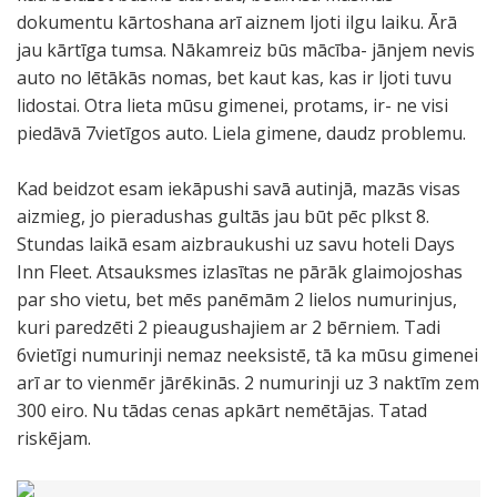
dokumentu kārtoshana arī aiznem ljoti ilgu laiku. Ārā
jau kārtīga tumsa. Nākamreiz būs mācība- jānjem nevis
auto no lētākās nomas, bet kaut kas, kas ir ljoti tuvu
lidostai. Otra lieta mūsu gimenei, protams, ir- ne visi
piedāvā 7vietīgos auto. Liela gimene, daudz problemu.
Kad beidzot esam iekāpushi savā autinjā, mazās visas
aizmieg, jo pieradushas gultās jau būt pēc plkst 8.
Stundas laikā esam aizbraukushi uz savu hoteli Days
Inn Fleet. Atsauksmes izlasītas ne pārāk glaimojoshas
par sho vietu, bet mēs panēmām 2 lielos numurinjus,
kuri paredzēti 2 pieaugushajiem ar 2 bērniem. Tadi
6vietīgi numurinji nemaz neeksistē, tā ka mūsu gimenei
arī ar to vienmēr jārēkinās. 2 numurinji uz 3 naktīm zem
300 eiro. Nu tādas cenas apkārt nemētājas. Tatad
riskējam.