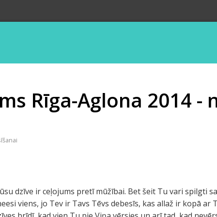
ums Rīga-Aglona 2014 -
sīšanai
su dzīve ir ceļojums pretī mūžībai. Bet šeit Tu vari spilgti sa
esi viens, jo Tev ir Tavs Tēvs debesīs, kas allaž ir kopā ar 
īves brīdī, kad vien Tu pie Viņa vērsies un arī tad, kad nevēr