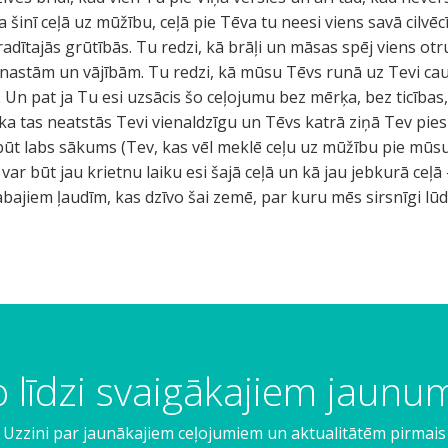
šinī ceļā uz mūžību, ceļā pie Tēva tu neesi viens savā cilvēcī
adītajās grūtībās. Tu redzi, kā brāļi un māsas spēj viens otr
u nastām un vājībām. Tu redzi, kā mūsu Tēvs runā uz Tevi ca
n pat ja Tu esi uzsācis šo ceļojumu bez mērķa, bez ticības, 
, ka tas neatstās Tevi vienaldzīgu un Tēvs katrā ziņā Tev pie
būt labs sākums (Tev, kas vēl meklē ceļu uz mūžību pie mūsu
r būt jau krietnu laiku esi šajā ceļā un kā jau jebkurā ceļā -
labajiem ļaudīm, kas dzīvo šai zemē, par kuru mēs sirsnīgi lūd
 līdzi svaigākajiem jaun
Uzzini par jaunākajiem ceļojumiem un aktualitātēm pirmais