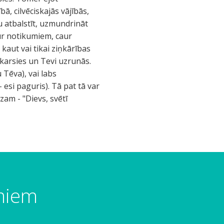
bā, cilvēciskajās vājībās,
u atbalstīt, uzmundrināt
ur notikumiem, caur
kaut vai tikai ziņkārības
skarsies un Tevi uzrunās.
 Tēva), vai labs
 esi paguris). Tā pat tā var
zam - "Dievs, svētī
umiem