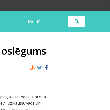
 noslēgums
just, ka Tu neesi šinī ceļā
Tevi, uzklausa, vada un
sies. Tomēr ejot