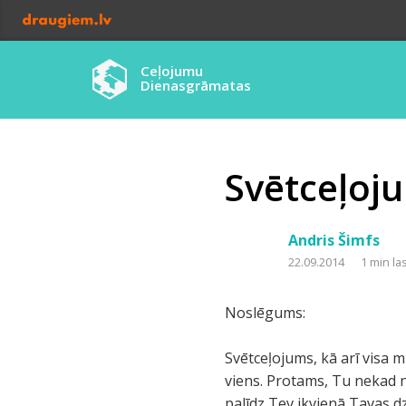
Ceļojumu
Dienasgrāmatas
Svētceļoj
Andris Šimfs
22.09.2014
1 min la
Noslēgums:
Svētceļojums, kā arī visa mū
viens. Protams, Tu nekad ne
palīdz Tev ikvienā Tavas dz