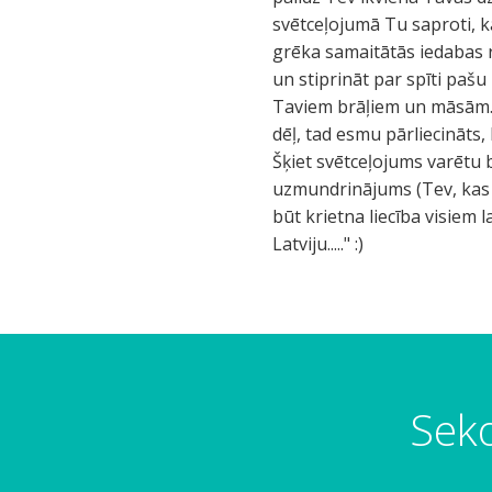
svētceļojumā Tu saproti, ka 
grēka samaitātās iedabas r
un stiprināt par spīti paš
Taviem brāļiem un māsām. U
dēļ, tad esmu pārliecināts
Šķiet svētceļojums varētu 
uzmundrinājums (Tev, kas va
būt krietna liecība visiem 
Latviju....." :)
Seko