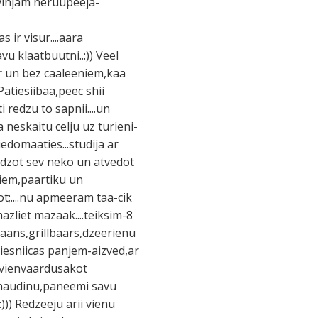
s vinjam neruupeeja-
 ir visur....aara
u klaatbuutni..:)) Veel
r un bez caaleeniem,kaa
 Patiesiibaa,peec shii
 redzu to sapnii....un
a neskaitu celju uz turieni-
edomaaties...studija ar
edzot sev neko un atvedot
riem,paartiku un
;....nu apmeeram taa-cik
zliet mazaak....teiksim-8
raans,grillbaars,dzeerienu
iesniicas panjem-aizved,ar
a-vienvaardusakot
 naudinu,paneemi savu
:))) Redzeeju arii vienu