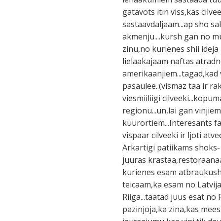
gatavots itin viss,kas cil
sastaavdaljaam...ap sho sal
akmenju....kursh gan no m
zinu,no kurienes shii ideja 
lielaakajaam naftas atradn
amerikaanjiem...tagad,kad 
pasaulee..(vismaz taa ir ra
viesmiiliigi cilveeki...k
regionu...un,lai gan vinji
kuurortiem...Interesants fak
vispaar cilveeki ir ljoti atv
Arkartigi patiikams shoks- 
juuras krastaa,restoraanaa
kurienes esam atbraukushas
teicaam,ka esam no Latvijas.
Riiga...taatad juus esat no 
pazinjoja,ka zina,kas mee