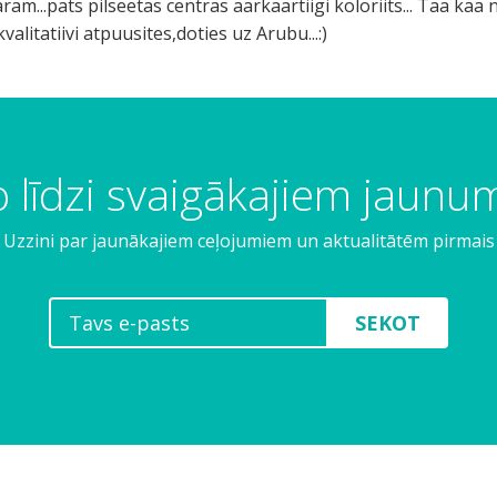
m...pats pilseetas centras aarkaartiigi koloriits... Taa kaa 
alitatiivi atpuusites,doties uz Arubu...:)
 līdzi svaigākajiem jaun
Uzzini par jaunākajiem ceļojumiem un aktualitātēm pirmais
SEKOT