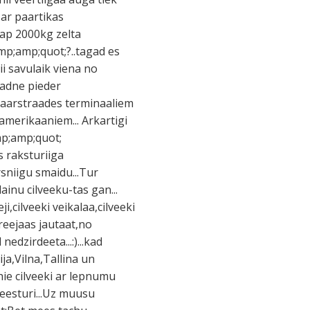
 ar paartikas
s ap 2000kg zelta
p;amp;quot;?..tagad es
ii savulaik viena no
radne pieder
 paarstraades terminaaliem
 amerikaaniem... Arkartigi
mp;amp;quot;
s raksturiiga
rsniigu smaidu...Tur
dainu cilveeku-tas gan...
,cilveeki veikalaa,cilveeki
reejaas jautaat,no
dzirdeeta...:)...kad
ija,Vilna,Tallina un
shie cilveeki ar lepnumu
eesturi...Uz muusu