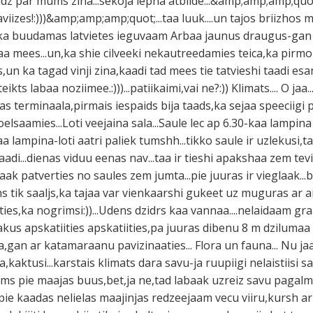
udz par mums zina...sekoja lepna atbilde...&amp;amp;amp;qu
iizes!:)))&amp;amp;amp;quot;...taa luuk....un tajos briizhos
 ka buudamas latvietes ieguvaam Arbaa jaunus draugus-gan 
a mees...un,ka shie cilveeki nekautreedamies teica,ka pirmo r
as,un ka tagad vinji zina,kaadi tad mees tie tatvieshi taadi es
teikts labaa noziimee.:)))...patiikaimi,vai ne?:)) Klimats.... O ja
as terminaala,pirmais iespaids bija taads,ka sejaa speeciigi 
oelsaamies...Loti veejaina sala...Saule lec ap 6.30-kaa lampina i
aa lampina-loti aatri paliek tumshh...tikko saule ir uzlekusi,taa 
raadi...dienas viduu eenas nav...taa ir tieshi apakshaa zem tev
baak patverties no saules zem jumta...pie juuras ir vieglaak...
ens tik saaljs,ka tajaa var vienkaarshi gukeet uz muguras ar a
es,ka nogrimsi:))...Udens dzidrs kaa vannaa....nelaidaam g
rakus apskatiities apskatiities,pa juuras dibenu 8 m dzilumaa
a,gan ar katamaraanu pavizinaaties... Flora un fauna... Nu ja
a,kaktusi...karstais klimats dara savu-ja ruupiigi nelaistiisi 
ms pie maajas buus,bet,ja ne,tad labaak uzreiz savu pagalmi
:)...pie kaadas nelielas maajinjas redzeejaam vecu viiru,kursh 