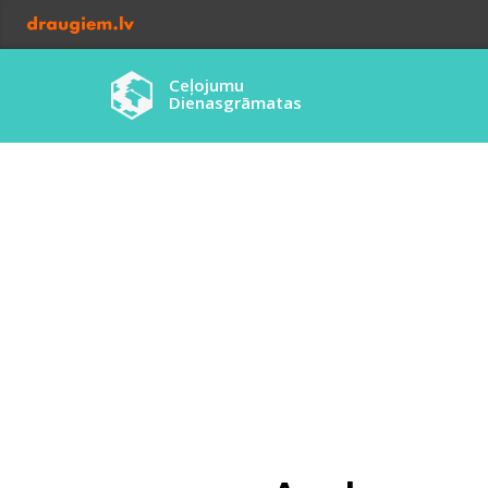
Ceļojumu
Dienasgrāmatas