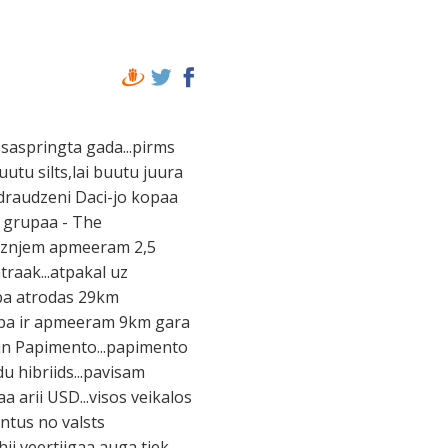
 saspringta gada...pirms
uutu silts,lai buutu juura
 draudzeni Daci-jo kopaa
lu grupaa - The
aiznjem apmeeram 2,5
raak...atpakal uz
ruba atrodas 29km
ruba ir apmeeram 9km gara
 un Papimento...papimento
u hibriids...pavisam
 arii USD...visos veikalos
entus no valsts
ii veertiigaa auga tiek