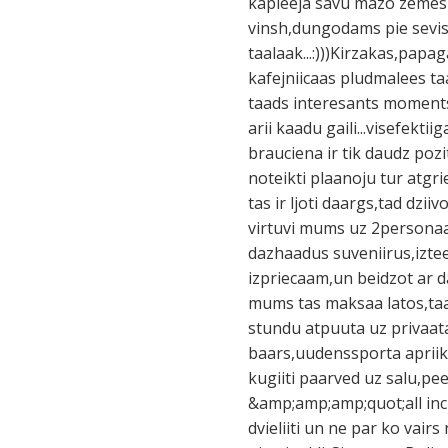
kapleeja savu mazo zemes pl
vinsh,dungodams pie sevis 
taalaak...:)))Kirzakas,papag
kafejniicaas pludmalees ta
taads interesants moments
arii kaadu gaili...visefekti
brauciena ir tik daudz pozi
noteikti plaanoju tur atgrie
tas ir ljoti daargs,tad dzi
virtuvi mums uz 2personaa
dazhaadus suveniirus,iztee
izpriecaam,un beidzot ar
mums tas maksaa latos,taa 
stundu atpuuta uz privaata
baars,uudenssporta apriiko
kugiiti paarved uz salu,pe
&amp;amp;amp;quot;all inc
dvieliiti un ne par ko vairs