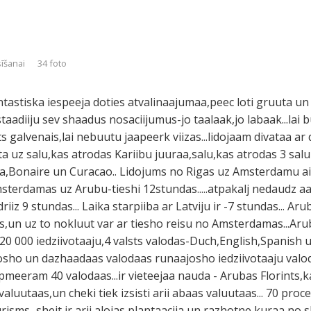
sīšanai
34 foto
tastiska iespeeja doties atvalinaajumaa,peec loti gruuta un
aadiiju sev shaadus nosaciijumus-jo taalaak,jo labaak...lai b
s galvenais,lai nebuutu jaapeerk viizas...lidojaam divataa ar
krita uz salu,kas atrodas Kariibu juuraa,salu,kas atrodas 3 sa
uba,Bonaire un Curacao.. Lidojums no Rigas uz Amsterdamu 
terdamas uz Arubu-tieshi 12stundas.....atpakalj nedaudz aat
z 9 stundas... Laika starpiiba ar Latviju ir -7 stundas... A
,un uz to nokluut var ar tiesho reisu no Amsterdamas...A
120 000 iedziivotaaju,4 valsts valodas-Duch,English,Spanish
itosho un dazhaadaas valodaas runaajosho iedziivotaaju valod
eeram 40 valodaas...ir vieteejaa nauda - Arubas Florints,kaa
aluutaas,un cheki tiek izsisti arii abaas valuutaas... 70 proc
ms...sheit ir arii alojas plantaacija,un razhotne,kuraa no sh