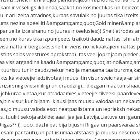
veekam ir veseliigs ikdienaa,saakot no kosmeetikas un beidzot
u ir arii zelta atradnes,kuraas savulaik no juuras tika izcelt
ums nezina speeliiti &amp;amp;amp;quot;Gold miner&amp;am
par zelta izcelshanu no juuras ir ceelusies:)) Sheit atrodas ar
eem,no kuras tika izpumpeets traikoti daudz naftas...shii at
visa nafta ir beigusies,sheit ir viens no liekaakajiem naftas
kstiits salas veestures aprakstaa)...tas veel joprojaam pieder
opumaa viss atgaadina kaadu &amp;amp;amp;quot;latino&amp;a
em tuuristu tur ir daudz,nekur nebija manaama taa burzma,ka
ts,ka vieteejie iedziivotaaji muus itin visur sveicinaaja-ar si
eeri,sirsniigi,viesmiiliigi un draudziigi.....diezgan maz tumshaa
jebkuraa vietaa,kur atradaamies,vieteejie cilveeki-paardeveeji
,itin visur,kur bijaam...klausiijaas muusu valodaa un nekaut
,jo muusu valoda esot neatpaziistama un ieprieksh nekad ne
..tuuliit sekoja atbilde: aaa!...jaa,jaa,Latvija,Lietuva un Igaun
Riigas??:))...ooo...dazhi pat bija bijushi Riigaa,un paarsvaraa 
s esam par tautu,un pat iisumaa atstaastiija muusu neseno v