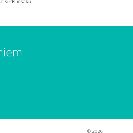
no sirds iesaku
umiem
© 2026