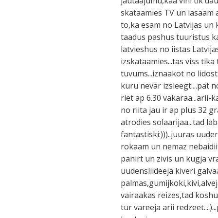
jautaajumu,kaa vini tik da
skataamies TV un lasaam av
to,ka esam no Latvijas un
taadus pashus tuuristus ka
latvieshus no iistas Latvij
izskataamies...tas viss tika 
tuvums...iznaakot no lidost
kuru nevar izsleegt....pat n
riet ap 6.30 vakaraa...arii-k
no riita jau ir ap plus 32 g
atrodies solaarijaa...tad la
fantastiski:)))..juuras uud
rokaam un nemaz nebaidiiti
panirt un zivis un kugja v
uudensliideeja kiveri galva
palmas,gumijkoki,kivi,alvej
vairaakas reizes,tad koshu
tur vareeja arii redzeet...