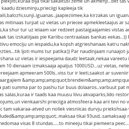
ekjiiti,kuraa bija tikai sakaltusi zeme un akmenji....bet ta
kaadu dziesminju,prieciigi kapleeja tik
aili,balozhi,sunji..iguanas...jaapieziimee,ka kirzakas un iguanas
as mitinaas turpat uz vietas un priecee apmekleetaajus ar sav
,ka shur tur uz ielaam var redzeet pastaigaajamies vistas a
igaak tas izskatiijaas pie Kariibu centraalaas bankas eekas...:))
tiivu emociju un iespaidu,ka kopsh atgrieshanaas katru nakti
zties....tik ljoti mums tur patika:)) Par naudinjaam runaajot-j
ivoshana uz vietas ir iespeejama daudz leetaak,nekaa vareetu i
m 10 dienaam izmaksaaja apaljus 1000USD....uz vietas, neli
reejaam apmeeram 500ls...viss tur ir leeti,saakot ar suvenii
 daargajiem &amp;amp;amp;quot;brendiem&amp;amp;amp;quot
pati summa par to pashu tur buus dolaaros...varbuut pat ma
s salas,kuraa ir taads kaa muusu liivu akvaparks,lido resto
jums,un vienkaarshi prieciiga atmosfeera-kaa arii tevi no v
ec tam vakaraa-atved un noliek viesniicas durvju priekshsa
luded&amp;amp;amp;quot;..maksaa tikai 93usd...samaksaaji
 nedomaa visas 8 stundas.......to mineeju tikai piemeera peec....