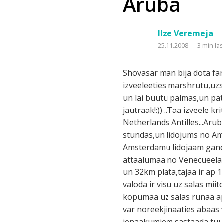
Aruba
Ilze Veremeja
25.11.2008
3 min la
Shovasar man bija dota fan
izveeleeties marshrutu,uzst
un lai buutu palmas,un pat
jautraak!:)) ..Taa izveele 
Netherlands Antilles...Ar
stundas,un lidojums no Ams
Amsterdamu lidojaam gandrii
attaalumaa no Venecueelas
un 32km plata,tajaa ir ap 
valoda ir visu uz salas mi
kopumaa uz salas runaa apm
var noreekjinaaties abaas v
ienaakumiem sastaada tuuris