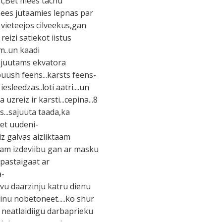
ot;Bet mees tachu
 mees jutaamies lepnas par
vieteejos cilveekus,gan
eizi satiekot iistus
am..un kaadi
a...juutams ekvatora
puush feens...karsts feens-
esleedzas..loti aatri....un
uzreiz ir karsti...cepina...8
is...sajuuta taada,ka
bet uudeni-
iz galvas aizliktaam
raam izdeviibu gan ar masku
 pastaigaat ar
a-
savu daarzinju katru dienu
nu nobetoneet.....ko shur
ar neatlaidiigu darbaprieku