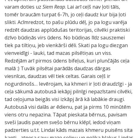
varam doties uz
Siem Reap
. Lai arī ceļš nav ļoti tāls,
tomēr braucām turpat 6-7h, jo ceļi daudz kur bija ļoti
slikti. Acīmredzot, to pašu plūdu dēļ, jo pa logu varēja
redzēt daudzas applūdušas teritorijas, cilvēki praktiski
dzīvo būdiņās virs ūdens. No būdiņas līdz sauszemei
tiek pa tiltiņu, jeb vienkārši dēli. Skati pa logu diezgan
vienveidīgi - lauki, tad mazas pilsētiņas un viss.
Redzējām arī pirmos ūdens bifeļus, kuri plunčājās ceļa
malā :) Tuvāk pilsētai parādās daudzas dārgas
viesnīcas, daudzas vēl tiek celtas. Garais ceļš ir
nogurdinošs… Ievērojam, ka khmeri ir ļoti draudzīgi - ja
ceļa sākumā autobusā iekāpj pilnīgi nepazīstami cilvēki,
tad ceļojuma beigās visi izkāpj ārā kā labākie draugi.
Autobusā visi dalās ar ēdienu, pat ja pirms 10 minūtēm
viens otru nepazina. Tāpat pieskata bērnus, pavisam
sveši ļaudis paņem svešo bērnu klēpī, iedod viņam
padzerties u.t.t. Lindai kāds mazais khmeru puisēns sita
kanti - atnesa savu mazo soliņu un nolika blakus Lindas