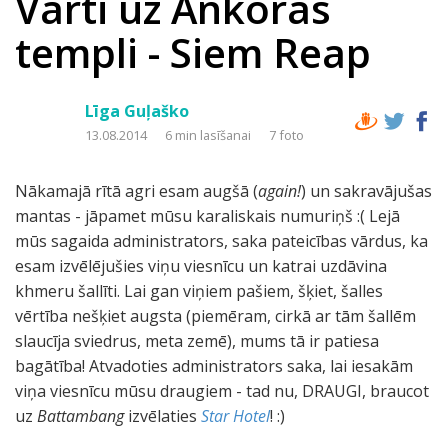
Vārti uz Ankoras
templi - Siem Reap
Līga Guļaško
13.08.2014
6 min lasīšanai
7 foto
Nākamajā rītā agri esam augšā (
again!
) un sakravājušas
mantas - jāpamet mūsu karaliskais numuriņš :( Lejā
mūs sagaida administrators, saka pateicības vārdus, ka
esam izvēlējušies viņu viesnīcu un katrai uzdāvina
khmeru šallīti. Lai gan viņiem pašiem, šķiet, šalles
vērtība nešķiet augsta (piemēram, cirkā ar tām šallēm
slaucīja sviedrus, meta zemē), mums tā ir patiesa
bagātība! Atvadoties administrators saka, lai iesakām
viņa viesnīcu mūsu draugiem - tad nu, DRAUGI, braucot
uz
Battambang
izvēlaties
Star Hotel
! :)