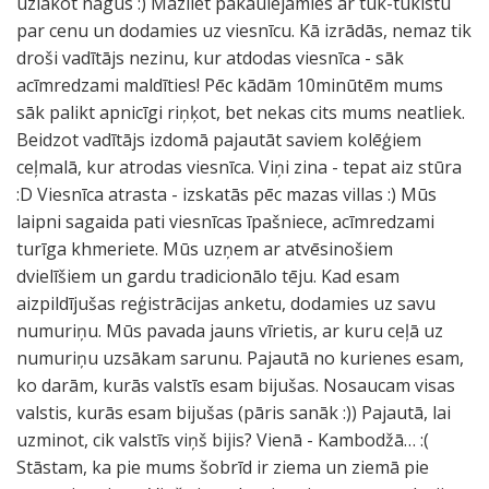
uzlakot nagus :) Mazliet pakaulējamies ar tuk-tukistu
par cenu un dodamies uz viesnīcu. Kā izrādās, nemaz tik
droši vadītājs nezinu, kur atdodas viesnīca - sāk
acīmredzami maldīties! Pēc kādām 10minūtēm mums
sāk palikt apnicīgi riņķot, bet nekas cits mums neatliek.
Beidzot vadītājs izdomā pajautāt saviem kolēģiem
ceļmalā, kur atrodas viesnīca. Viņi zina - tepat aiz stūra
:D Viesnīca atrasta - izskatās pēc mazas villas :) Mūs
laipni sagaida pati viesnīcas īpašniece, acīmredzami
turīga khmeriete. Mūs uzņem ar atvēsinošiem
dvielīšiem un gardu tradicionālo tēju. Kad esam
aizpildījušas reģistrācijas anketu, dodamies uz savu
numuriņu. Mūs pavada jauns vīrietis, ar kuru ceļā uz
numuriņu uzsākam sarunu. Pajautā no kurienes esam,
ko darām, kurās valstīs esam bijušas. Nosaucam visas
valstis, kurās esam bijušas (pāris sanāk :)) Pajautā, lai
uzminot, cik valstīs viņš bijis? Vienā - Kambodžā… :(
Stāstam, ka pie mums šobrīd ir ziema un ziemā pie