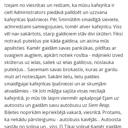
Izejam no viesnīcas un redzam, ka mūsu kafejnīca ir
ciet! Administrators piedāvā palīdzēt un uzzvana
kafejnīcas īpašniecei. Pēc 5minūtēm smaidīgā sieviete,
acīmredzami samiegojusies, tomēr atver kafejnīcu. Viss
vēl nav sakārtots, starp galdiņiem stāv divi skūteri. Fiksi
notrauš putekļus pie kāda galdiņa, un aicina mūs
apsēsties. Kamēr gaidām savas pankūkas, pildītas ar
svaigiem augļiem, apkārt notiek rosība - mājinieki izved
skūterus uz ielas, saliek uz ielas galdiņus, noslauka
putekļus… Saņemam savas brokastis, kuras ar gardu
muti arī notiesājam. Sakām lielu, lielu paldies
smaidīgajai kafejnīcas īpašniecei un ar skumjām
atvadāmies - tik ļoti mājīga sajūta viņas necilajā
kafejnīcā, jo mūs tik laipni vienmēr apkalpoja! Ejam uz
autoostu un gaidām savu autobusu uz
Siem Reap
.
Biļetes nopirkām iepriekšējā vakarā, viesnīcā. Protams,
ka nekādu pārsteigumu - autobuss kavējās… Autoosta
sastāv no soliņa un... viss :D Tikai soliņa! Kamēr gaidām