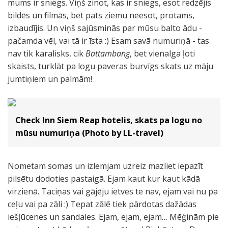
mums ir sniegs. Viņš zinot, kas ir sniegs, esot redzējis
bildēs un filmās, bet pats ziemu neesot, protams,
izbaudījis. Un viņš sajūsminās par mūsu balto ādu -
pačamda vēl, vai tā ir īsta :) Esam savā numuriņā - tas
nav tik karalisks, cik
Battambang
, bet vienalga ļoti
skaists, turklāt pa logu paveras burvīgs skats uz māju
jumtiņiem un palmām!
Check Inn Siem Reap hotelis, skats pa logu no
mūsu numuriņa (Photo by LL-travel)
Nometam somas un izlemjam uzreiz mazliet iepazīt
pilsētu dodoties pastaigā. Ejam kaut kur kaut kādā
virzienā. Taciņas vai gājēju ietves te nav, ejam vai nu pa
ceļu vai pa zāli :) Tepat zālē tiek pārdotas dažādas
iešļūcenes un sandales. Ejam, ejam, ejam… Mēģinām pie