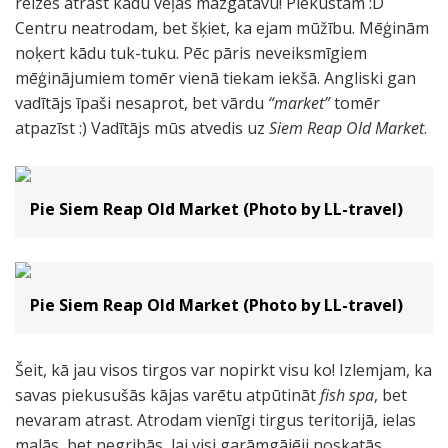
reizes atrast kādu veļas mazgātavu! Piekūstam :D
Centru neatrodam, bet šķiet, ka ejam mūžību. Mēģinām
noķert kādu tuk-tuku. Pēc pāris neveiksmīgiem
mēģinājumiem tomēr vienā tiekam iekšā. Angliski gan
vadītājs īpaši nesaprot, bet vārdu
“market”
tomēr
atpazīst :) Vadītājs mūs atvedis uz
Siem Reap Old Market
.
Pie Siem Reap Old Market (Photo by LL-travel)
Pie Siem Reap Old Market (Photo by LL-travel)
Šeit, kā jau visos tirgos var nopirkt visu ko! Izlemjam, ka
savas piekusušās kājas varētu atpūtināt
fish spa
, bet
nevaram atrast. Atrodam vienīgi tirgus teritorijā, ielas
malās, bet negribās, lai visi garāmgājēji noskatās,