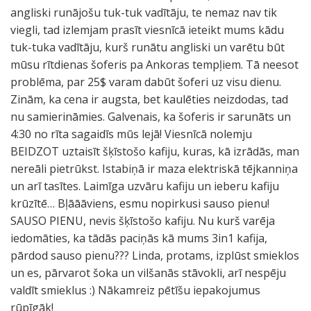
angliski runājošu tuk-tuk vadītāju, te nemaz nav tik
viegli, tad izlemjam prasīt viesnīcā ieteikt mums kādu
tuk-tuka vadītāju, kurš runātu angliski un varētu būt
mūsu rītdienas šoferis pa Ankoras tempļiem. Tā neesot
problēma, par 25$ varam dabūt šoferi uz visu dienu.
Zinām, ka cena ir augsta, bet kaulēties neizdodas, tad
nu samierināmies. Galvenais, ka šoferis ir sarunāts un
4:30 no rīta sagaidīs mūs lejā! Viesnīcā nolemju
BEIDZOT uztaisīt šķīstošo kafiju, kuras, kā izrādās, man
nereāli pietrūkst. Istabiņā ir maza elektriskā tējkanniņa
un arī tasītes. Laimīga uzvāru kafiju un ieberu kafiju
krūzītē… Bļāāāviens, esmu nopirkusi sauso pienu!
SAUSO PIENU, nevis šķīstošo kafiju. Nu kurš varēja
iedomāties, ka tādās paciņās kā mums 3in1 kafija,
pārdod sauso pienu??? Linda, protams, izplūst smieklos
un es, pārvarot šoka un vilšanās stāvokli, arī nespēju
valdīt smieklus :) Nākamreiz pētīšu iepakojumus
rūpīgāk!