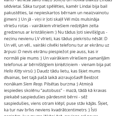
sēdvietai. Sāka turpat spēlēties, kamēr Lindai bija bail
pakustēties, lai nepieskartos bērnam un neaizvainotu
ģimeni :) Un jā - viņi ir ļoti skaļi! Vēl mūs mulsināja
vīriešu rotas - vairākiem vīriešiem redzējām zelta
gredzenus ar kristāliņiem :) Nu tādus ļoti sievišķīgus -
nezinu nevienu LV vīrieti, kas tādus piekristu nēsāt :D
Un vēl, un vēl... vairāki cilvēki telefonu tur ar ekrānu uz
ārpusi :D nevis ekrānu piespiežot pie auss, kas ir
normāli pie mums :) Un vairākiem vīriešiem pamanījām
telefonus ar bērnišķīgiem ķinķēziņiem - vienam bija pat
Hello Kitty
virsū :) Daudz tādu lietu, kas šķiet mums
dīvainas, bet tajā pašā laikā aizraujošas!!! Beidzot
nonākam
Siem Reap
. Pilsētas burzma :) Atmiņā
iespiedies skolēnu “autobuss” - mazā, tādā kā kravas
piekabē saspiedušies pārdesmit bērni - sēž
saspiedušies, viens otram klēpī, puse stāv kājās. Šķiet,
ka tur nav brīvs neviens kvadrātcentimetrs :) Īsti