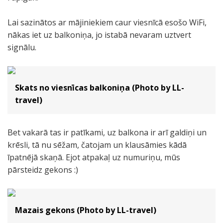
Lai sazinātos ar mājiniekiem caur viesnīcā esošo WiFi,
nākas iet uz balkoniņa, jo istabā nevaram uztvert
signālu.
Skats no viesnīcas balkoniņa (Photo by LL-
travel)
Bet vakarā tas ir patīkami, uz balkona ir arī galdiņi un
krēsli, tā nu sēžam, čatojam un klausāmies kādā
īpatnējā skaņā. Ejot atpakaļ uz numuriņu, mūs
pārsteidz gekons :)
Mazais gekons (Photo by LL-travel)