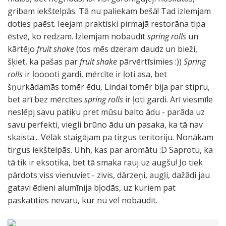
gribam iekštelpās. Tā nu paliekam bešā! Tad izlemjam
doties paēst. Ieejam praktiski pirmajā restorāna tipa
ēstvē, ko redzam. Izlemjam nobaudīt
spring rolls
un
kārtējo
fruit shake
(tos mēs dzeram daudz un bieži,
šķiet, ka pašas par
fruit shake
pārvērtīsimies :))
Spring
rolls
ir ļooooti gardi, mērcīte ir ļoti asa, bet
šņurkādamās tomēr ēdu, Lindai tomēr bija par stipru,
bet arī bez mērcītes
spring rolls
ir ļoti gardi. Arī viesmīle
neslēpj savu patiku pret mūsu balto ādu - parāda uz
savu perfekti, viegli brūno ādu un pasaka, ka tā nav
skaista... Vēlāk staigājam pa tirgus teritoriju. Nonākam
tirgus iekštelpās. Uhh, kas par aromātu :D Saprotu, ka
tā tik ir eksotika, bet tā smaka rauj uz augšu! Jo tiek
pārdots viss vienuviet - zivis, dārzeņi, augļi, dažādi jau
gatavi ēdieni alumīnija bļodās, uz kuriem pat
paskatīties nevaru, kur nu vēl nobaudīt.