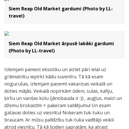
Siem Reap Old Market gardumi (Photo by LL-
travel)
Siem Reap Old Market ārpusē labāki gardumi
(Photo by LL-travel)
Izlemjam pamest eksotiku un aiziet pāri ielai uz
grāmatnīcu iepirkt kādu suvenīru. Tā kā esam
nogurušas, izlemjam paņemt vakariņas veikalā un
doties mājās. Veikalā nopirkām ūdeni, sulas, kafiju,
ķiršu un vaniļas kolu (jānobauda ir :)) , augļus, maizi un
džemu brokastīm + paķeram saldējumu! Un esam
gatavas doties uz viesnīcu! Noķeram tuk-tuku un
braucam. Ar mūsu palīdzību tuk-tuka vadītājs veikli
atrod viesnīcu. Tā kā šodien sapratām, ka atrast