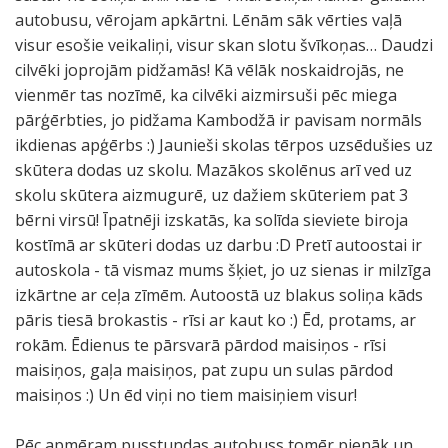
autobusu, vērojam apkārtni. Lēnām sāk vērties vaļā
visur esošie veikaliņi, visur skan slotu švīkoņas… Daudzi
cilvēki joprojām pidžamās! Kā vēlāk noskaidrojās, ne
vienmēr tas nozīmē, ka cilvēki aizmirsuši pēc miega
pārģērbties, jo pidžama Kambodžā ir pavisam normāls
ikdienas apģērbs :) Jaunieši skolas tērpos uzsēdušies uz
skūtera dodas uz skolu. Mazākos skolēnus arī ved uz
skolu skūtera aizmugurē, uz dažiem skūteriem pat 3
bērni virsū! Īpatnēji izskatās, ka solīda sieviete biroja
kostīmā ar skūteri dodas uz darbu :D Pretī autoostai ir
autoskola - tā vismaz mums šķiet, jo uz sienas ir milzīga
izkārtne ar ceļa zīmēm. Autoostā uz blakus soliņa kāds
pāris tiesā brokastis - rīsi ar kaut ko :) Ēd, protams, ar
rokām. Ēdienus te pārsvarā pārdod maisiņos - rīsi
maisiņos, gaļa maisiņos, pat zupu un sulas pārdod
maisiņos :) Un ēd viņi no tiem maisiņiem visur!
Pēc apmēram pusstundas autobuss tomēr pienāk un