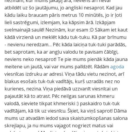
nezinām, kur mums jākāpj ārā, neviens arī nevar
atbildēt uz šo jautājumu, jo angliski nesaprot. Kad jau
kādu laiku braucam pāris metrus 10 minūtēs, jo ir ļoti
lieli sastrēgumi, izlemjam, ka kāpsim ārā. Izkāpjam
svelmainajā saulē! Nezinām, kur esam :D Sākam iet kaut
kādā virzienā un meklēt kādu tuk-tuku. Kā par brīnumu
- nevienu neredzam… Pēc kāda laiciņa tuk-tuki parādās,
bet saprotam, ka ar angļu valodu te pavisam čābīgi,
neviens neko nesaprot! Te pie mums pienāk kāda jauna
meitene un jautā, vai var mums palīdzēt. Rādām
agoda
viesnīcas izdruku ar adresi. Viņa tādu vietu nezinot, arī
blakus esošais tuk-tuk vadītājs, kurš uzradās nez no
kurienes, nezina. Viņa piedāvā uzzvanīt viesnīcai un
pajautāt kā to atrast. Pēc neilgas sarunas khmeru
valodā, sieviete tikpat khmeriski :) paskaidro tuk-tuk
vadītājam, kā tik uz viesnīcu. Šķiet, ka viņš saprot! Dāma
mums uz atvadām iedod sava skaistumkopšanas salona
skrejlapu, ja nu mums vajagot nogriezt matus vai