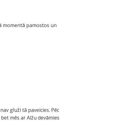
ienā momentā pamostos un
av gluži tā paveicies. Pēc
a, bet mēs ar Alžu devāmies