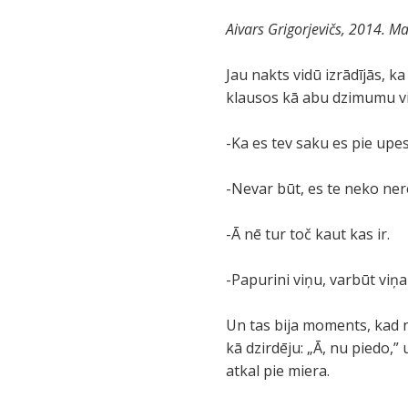
Aivars Grigorjevičs, 2014. Ma
Jau nakts vidū izrādījās,
klausos kā abu dzimumu vi
-Ka es tev saku es pie upes 
-Nevar būt, es te neko ner
-Ā nē tur toč kaut kas ir.
-Papurini viņu, varbūt viņa 
Un tas bija moments, kad n
kā dzirdēju: „Ā, nu piedo,”
atkal pie miera.