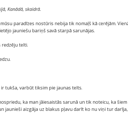
ijā, Kanādā, skaidrā.
 ka mūsu paradīzes nostūris nebija tik nomaļš kā cerējām. V
etējo jauniešu bariņš savā starpā sarunājas.
redzēju telti.
edzu.
ir tukša, varbūt tiksim pie jaunas telts.
ospriedu, ka man jāiesaistās sarunā un tik noteicu, ka šiem n
 un jaunieši aizgāja uz blakus pļavu darīt ko nu viņi tur darīj