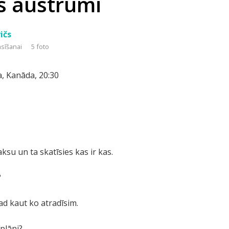
s austrumi
ičs
asīšanai
5 foto
ta, Kanāda, 20:30
su un ta skatīsies kas ir kas.
?
d kaut ko atradīsim.
plāni?