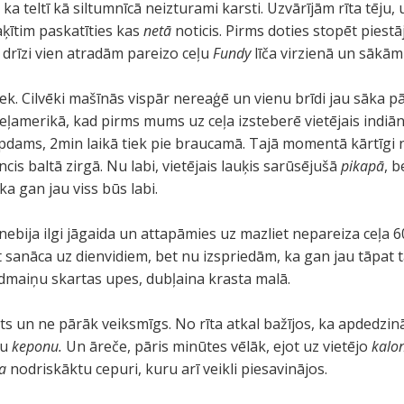
ka teltī kā siltumnīcā neizturami karsti. Uzvārījām rīta tēj
aķītim paskatīties kas
netā
noticis. Pirms doties stopēt piest
drīzi vien atradām pareizo ceļu
Fundy
līča virzienā un sākām
k. Cilvēki mašīnās vispār nereaģē un vienu brīdi jau sāka 
amerikā, kad pirms mums uz ceļa izsteberē vietējais indiānis
pdams, 2min laikā tiek pie braucamā. Tajā momentā kārtīgi 
cis baltā zirgā. Nu labi, vietējais lauķis sarūsējušā
pikapā
, b
ka gan jau viss būs labi.
 nebija ilgi jāgaida un attapāmies uz mazliet nepareiza ceļa
t sanāca uz dienvidiem, bet nu izspriedām, ka gan jau tāpat t
dmaiņu skartas upes, dubļaina krasta malā.
sts un ne pārāk veiksmīgs. No rīta atkal bažījos, ka apdedzi
du
keponu.
Un āreče, pāris minūtes vēlāk, ejot uz vietējo
kalo
a
nodriskāktu cepuri, kuru arī veikli piesavinājos.