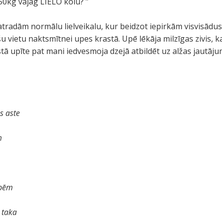
50kg vajag LIELO kolu? ”
tradām normālu lielveikalu, kur beidzot iepirkām visvisādu
 vietu naktsmītnei upes krastā. Upē lēkāja milzīgas zivis, ka
istā upīte pat mani iedvesmoja dzejā atbildēt uz alžas jautā
s aste
m
āpēm
 taka