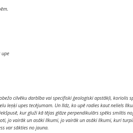
nēm.
.
ā upe
m
obežo cilvēku darbība vai specifiski ģeologiski apstākļi, koriolis 
nelielu leņķi upes tecējumam. Un līdz, ko upē radies kaut neliels l
ekšpusē, kur gluži kā tējas glāze perpendikulārs spēks smiltis n
i, jo vairāk un asāki līkumi, jo vairāk un asāki līkumi, kuri turpin
ss var sākties no jauna.