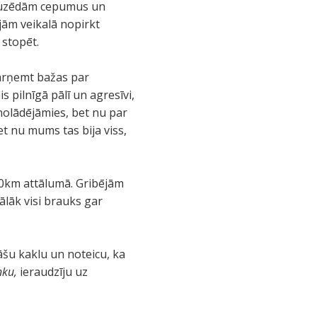
u, uzēdām cepumus un
ājām veikalā nopirkt
 stopēt.
pārņemt bažas par
 pilnīgā pālī un agresīvi,
nolādējāmies, bet nu par
et nu mums tas bija viss,
 60km attālumā. Gribējām
ālāk visi brauks gar
nāšu kaklu un noteicu, ka
nku,
ieraudzīju uz