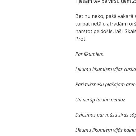
Tiešām tev pa virsu tiem 2
Bet nu neko, pašā vakarā a
turpat netālu atradām foršu
nārstot peldošie, laši. Ska
Proti:
Par līkumiem.
Līkumu līkumiem vijās čūska
Pāri tuksnešu plašajām ārē
Un nerūp tai itin nemaz
Dziesmas par mūsu sirds s
Līkumu līkumiem vijās kalnu