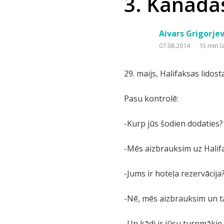
3. Kanāda
Aivars Grigorjev
07.08.2014
15 min l
29. maijs, Halifaksas lidos
Pasu kontrolē:
-Kurp jūs šodien dodaties?
-Mēs aizbrauksim uz Halifak
-Jums ir hoteļa rezervācija
-Nē, mēs aizbrauksim un ta
-Un kādi ir jūsu turpmākie 