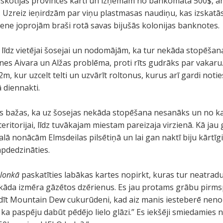
tijas provinces karti un izņēmām no bankomāta 500$, ar ko 
. Uzreiz ieņirdzām par viņu plastmasas naudiņu, kas izskat
iene joprojām braši rotā savas bijušās kolonijas banknotes.
 līdz vietējai šosejai un nodomājām, ka tur nekāda stopēšan
nes Aivara un Alžas problēma, proti rīts gudrāks par vakaru
m, kur uzcelt telti un uzvārīt roltonus, kurus arī gardi not
 diennakti.
as bažas, ka uz šosejas nekāda stopēšana nesanāks un no ka
teritorijai, līdz tuvākajam miestam pareizaja virzienā. Kā jau 
lā nonācām Elmsdeilas pilsētiņā un lai gan naktī biju kārtīgi 
apdedzināties.
lonkā
paskatīties labākas kartes nopirkt, kuras tur neatradu,
ebkāda izmēra gāzētos dzērienus. Es jau protams grābu pirms
pildīt Mountain Dew cukurūdeni, kad aiz manis iesteberē nen
, ka paspēju dabūt pēdējo lielo glāzi.” Es iekšēji smiedamies