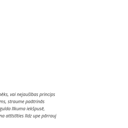
spēks, vai nejaušības princips
īkums, straume paātrinās
ogulda līkuma iekšpusē,
a attīstīties līdz upe pārrauj