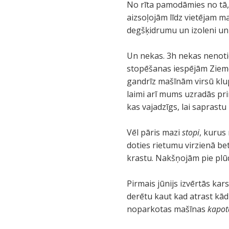
No rīta pamodāmies no tā, 
aizsoļojām līdz vietējam m
degšķidrumu un izoleni un 
Un nekas. 3h nekas nenotie
stopēšanas iespējām Ziemeļ
gandrīz mašīnām virsū klu
laimi arī mums uzradās prin
kas vajadzīgs, lai saprastu 
Vēl pāris mazi
stopi
, kurus
doties rietumu virzienā be
krastu. Nakšņojām pie plū
Pirmais jūnijs izvērtās kar
derētu kaut kad atrast kā
noparkotas mašīnas
kapot