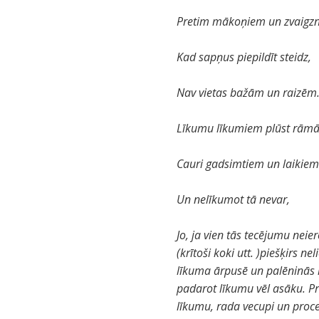
Pretim mākoņiem un zvaigz
Kad sapņus piepildīt steidz,
Nav vietas bažām un raizēm
Līkumu līkumiem plūst rām
Cauri gadsimtiem un laikie
Un nelīkumot tā nevar,
Jo, ja vien tās tecējumu neier
(krītoši koki utt. )piešķirs 
līkuma ārpusē un palēninās i
padarot līkumu vēl asāku. Prot
līkumu, rada vecupi un proce