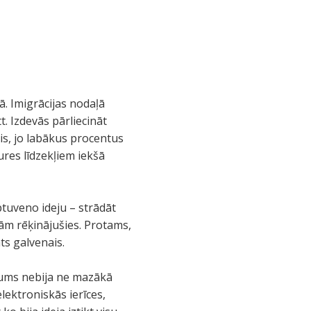
ā. Imigrācijas nodaļā
. Izdevās pārliecināt
is, jo labākus procentus
ures līdzekļiem iekšā
tuveno ideju – strādāt
ām rēķinājušies. Protams,
ts galvenais.
 mums nebija ne mazākā
lektroniskās ierīces,