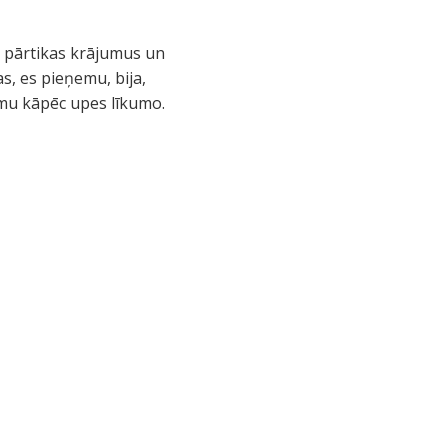
s pārtikas krājumus un
s, es pieņemu, bija,
jumu kāpēc upes līkumo.