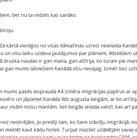
iem, bet nu ta redzēs kas sanāks.
biroju.
ā kārtā vienīgos no visas lidmašīnas uzreiz neielaida Kanād
 un visu laiku uzdeva jautājumus par plāniem, līdzekļiem utt
 druska naudas ir gan mana, gan alžīrija, ko turam pie man
 lai gan mums latviešiem Kanādā vīzu nevajag, tomēr bez uzt
mums pasēs iesprauda A4 izmēra imigrācijas papīrus ar ap
ovēro un jāpamet Kanāda līdz augusta beigām, ar ko arī bij
caur visām mūsu mantām, bet beigās ielaida valstī, kas arī pa
eiz neskrējām, jo pretēji tam, ko šiem stāstīju imigrācijā,
n meklēt kaut kādu hoteli. Turpat mazliet uzlādējām savas e