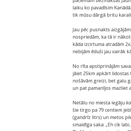
paņēmām bezmaksas Jaunsko
laiku ko pavadīsim Kanādā
tik mūsu dārgā britu karal
Jau pēc pusnakts aizgājām
nospriedām, ka tā ir nākot
kāda izcirtuma atradām 2x2
nebijām ēduši jau vairāk kā
No rīta apstiprinājām sav
jāiet 25km apkārt lidostas 
nošāvām greizi, bet galu ga
un pat pamanījos mazliet 
Netālu no miesta iegāju
ka
šie tirgo pa 79 centiem j
(gandrīz litrs) un metos 
smaidīga saka: „Eh cik labi