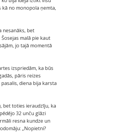
bija ideja iztikt visu
ās kā no monopola ņemta,
a nesanāks, bet
. Šosejas malā pie kaut
iesājām, jo tajā momentā
rtes izspriedām, ka būs
gadās, pāris reizes
pasalis, diena bija karsta
 bet toties ieraudzīju, ka
pēdējo 32 unču glāzi
ormāli resna kundze un
 nodomāju: „Nopietni?