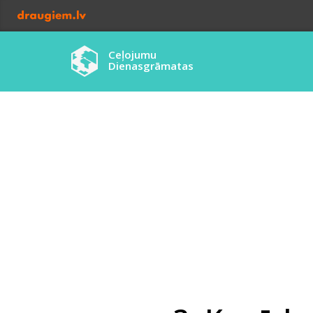
Ceļojumu
Dienasgrāmatas