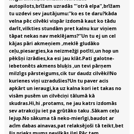
autopilots,brīžam uzradās "'otrā elpa'',brīžam
tu uzdevi sev jautājumu:''ko es te daru?kāda
velna pēc cilvēki vispār izdomā kaut ko tādu
darīt,vilkties stundām pret kalnu kur viņiem
tāpat nekas nav meklējams?''Un tu ej un cel
kājas pāri akmeņiem ,meklē gludāko
ceļu,piesargies,ka neizmežģi potīti,un hop un
pēkšņi izrādies,ka esi jau klāt.Pati galotne-
iebetonēts akmens bluķis ,un tevi pārņem
milzīgs pārsteigums,cik tur daudz cilvēki!No
kurienes viņi uzradušies?Un tu paver acis
apkārt un ieraugi,ka uz kalna kori iet takas no
visām pusēm un cilvēciņi tālumā kā
skudras.Hi,hi ,protams, ne jau katrs izdomās
sev atrakciju iet pa grūtāko taku .Sākam ceļu
lejup.No sākuma tā neko-mierīgi,baudot ar
acīm dabas ainavas,pat relaksējoši tā teikt,bet
šis prieks mums nevilkās ilgi.Pēc tam