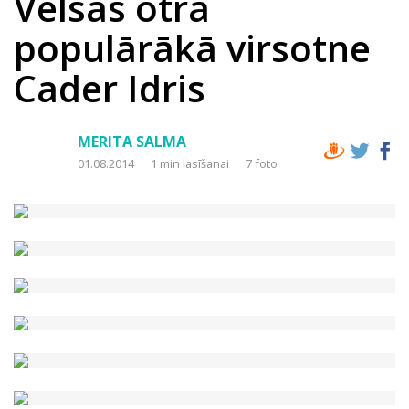
Velsas otra
populārākā virsotne
Cader Idris
MERITA SALMA
01.08.2014
1 min lasīšanai
7 foto