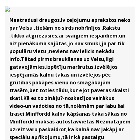
Neatradusi draugos.lv ceļojumu aprakstos neko
par Velsu ,tiešām no sirds nobrīnījos .Rakstu
,tikko atgriezusies,ar svaigiem iespaidiem,un
aiz pienākuma sajūtas,jo nav smuki,ja par tik
populāru vietu ,neviens nav ielicis nekādu
info.Tātad pirms braukšanas uz Velsu,ilgi
gatavojāmies,izpētīju maršrutus,izvēlējos
iespējamās kalnu takas un izvēlejos pēc
grūtibas pakāpes vienu no smagākajām
trasēm,bet toties tādu,kur ejot paveras skaisti
skati.Kā es to zināju?-noskatījos vairākus
video-un vadoties no tā,nolēmām par labu šai
trasei.Minffordd kalna kāpšanas taka sākas no
Minffordd maksas autostāvvietas.Nezinātajiem
uzreiz varu paskaidrot,ka kalnā nav jakāpj ar
speciālu aprīkojumu,tā ir kā pastaigu