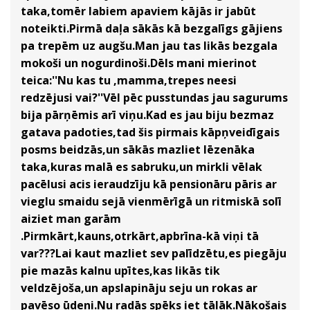
taka,tomēr labiem apaviem kājās ir jabūt
noteikti.Pirmā daļa sākās kā bezgalīgs gājiens
pa trepēm uz augšu.Man jau tas likās bezgala
mokoši un nogurdinoši.Dēls mani mierinot
teica:''Nu kas tu ,mamma,trepes neesi
redzējusi vai?''Vēl pēc pusstundas jau sagurums
bija pārņēmis arī viņu.Kad es jau biju bezmaz
gatava padoties,tad šis pirmais kāpņveidīgais
posms beidzās,un sākās mazliet lēzenāka
taka,kuras malā es sabruku,un mirkli vēlak
pacēlusi acis ieraudzīju kā pensionāru pāris ar
vieglu smaidu sejā vienmērīgā un ritmiskā solī
aiziet man garām
.Pirmkārt,kauns,otrkārt,apbrīna-kā viņi tā
var???Lai kaut mazliet sev palīdzētu,es piegāju
pie mazās kalnu upītes,kas likās tik
veldzējoša,un apslapināju seju un rokas ar
pavēso ūdeni.Nu radās spēks iet tālāk.Nākošais