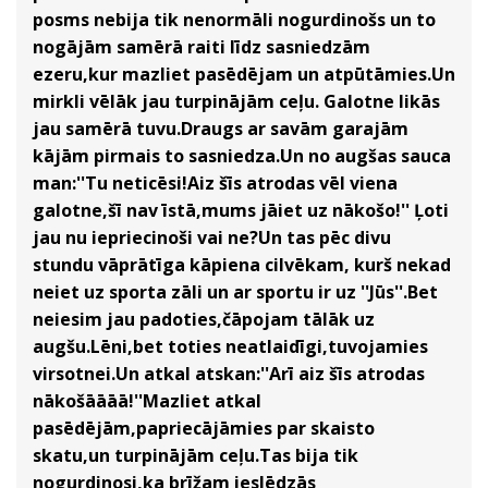
posms nebija tik nenormāli nogurdinošs un to
nogājām samērā raiti līdz sasniedzām
ezeru,kur mazliet pasēdējam un atpūtāmies.Un
mirkli vēlāk jau turpinājām ceļu. Galotne likās
jau samērā tuvu.Draugs ar savām garajām
kājām pirmais to sasniedza.Un no augšas sauca
man:''Tu neticēsi!Aiz šīs atrodas vēl viena
galotne,šī nav īstā,mums jāiet uz nākošo!'' Ļoti
jau nu iepriecinoši vai ne?Un tas pēc divu
stundu vāprātīga kāpiena cilvēkam, kurš nekad
neiet uz sporta zāli un ar sportu ir uz ''Jūs''.Bet
neiesim jau padoties,čāpojam tālāk uz
augšu.Lēni,bet toties neatlaidīgi,tuvojamies
virsotnei.Un atkal atskan:''Arī aiz šīs atrodas
nākošāāāā!''Mazliet atkal
pasēdējām,papriecājāmies par skaisto
skatu,un turpinājām ceļu.Tas bija tik
nogurdinosi,ka brīžam ieslēdzās