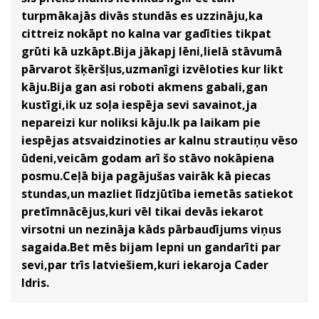
turpmākajās divās stundās es uzzināju,ka
cittreiz nokāpt no kalna var gadīties tikpat
grūti kā uzkāpt.Bija jākapj lēni,lielā stāvumā
pārvarot šķēršļus,uzmanīgi izvēloties kur likt
kāju.Bija gan asi roboti akmens gabali,gan
kustīgi,ik uz soļa iespēja sevi savainot,ja
nepareizi kur noliksi kāju.Ik pa laikam pie
iespējas atsvaidzinoties ar kalnu strautiņu vēso
ūdeni,veicām godam arī šo stāvo nokāpiena
posmu.Ceļā bija pagājušas vairāk kā piecas
stundas,un mazliet līdzjūtība iemetās satiekot
pretīmnācējus,kuri vēl tikai devās iekarot
virsotni un nezināja kāds pārbaudījums viņus
sagaida.Bet mēs bijam lepni un gandarīti par
sevi,par trīs latviešiem,kuri iekaroja Cader
Idris.