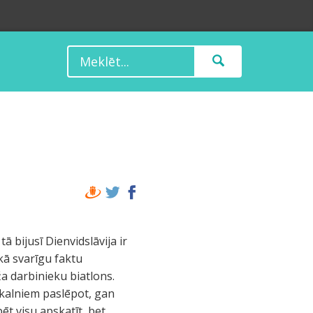
ā bijusī Dienvidslāvija ir
 kā svarīgu faktu
a darbinieku biatlons.
 kalniem paslēpot, gan
ēt visu apskatīt, bet