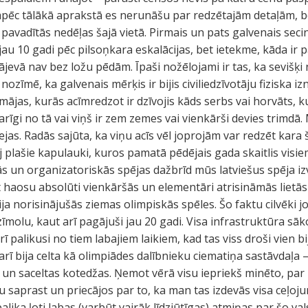
Tāpēc tālākā aprakstā es nerunāšu par redzētajām detaļām, 
 pavadītās nedēļas šajā vietā. Pirmais un pats galvenais seci
jau 10 gadi pēc pilsoņkara eskalācijas, bet ietekme, kāda ir p
jevā nav bez ložu pēdām. Īpaši nožēlojami ir tas, ka sevišķi n
ozīmē, ka galvenais mērķis ir bijis civiliedzīvotāju fiziska iz
ājas, kurās acīmredzot ir dzīvojis kāds serbs vai horvāts, 
karīgi no tā vai viņš ir zem zemes vai vienkārši devies trimdā
as. Radās sajūta, ka viņu acīs vēl joprojām var redzēt kara
 plašie kapulauki, kuros pamatā pēdējais gada skaitlis visie
ās un organizatoriskās spējas dažbrīd mūs latviešus spēja iz
t haosu absolūti vienkāršās un elementāri atrisināmās lietā
ija norisinājušās ziemas olimpiskās spēles. Šo faktu cilvēki j
molu, kaut arī pagājuši jau 20 gadi. Visa infrastruktūra sāk
 palikusi no tiem labajiem laikiem, kad tas viss droši vien b
 arī bija celta kā olimpiādes dalībnieku ciematiņa sastāvdaļa
ņi un saceltas kotedžas. Ņemot vērā visu iepriekš minēto, par
u saprast un priecājos par to, ka man tas izdevās visa ceļojum
alika ļoti labas (varbūt vairāk līdzjūtīgas) atmiņas par šo vals