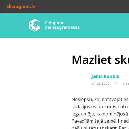
Ceļojumu
Dienasgrāmatas
Mazliet sku
Jānis Buņķis
24.03.2006
1 min la
Neslēpšu, ka, gatavojoties b
sadalījusies un kur īsti at
iegaumēju, ka dominējošā r
Pavadījām šajā zemē 1 ned
pašu pilsētu apskatīt. Par 