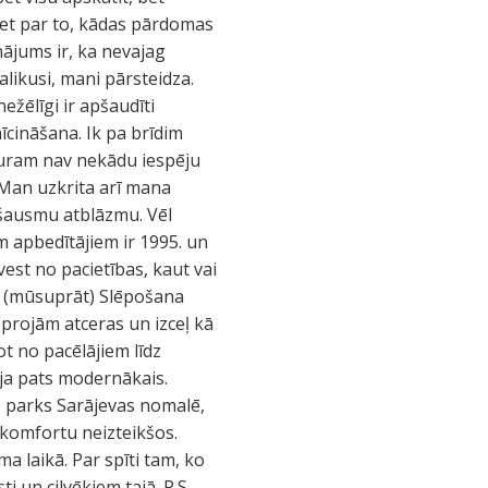
bet par to, kādas pārdomas
nājums ir, ka nevajag
alikusi, mani pārsteidza.
ežēlīgi ir apšaudīti
nīcināšana. Ik pa brīdim
kuram nav nekādu iespēju
. Man uzkrita arī mana
 šausmu atblāzmu. Vēl
m apbedītājiem ir 1995. un
vest no pacietības, kaut vai
s (mūsuprāt) Slēpošana
oprojām atceras un izceļ kā
ot no pacēlājiem līdz
ija pats modernākais.
 – parks Sarājevas nomalē,
 komfortu neizteikšos.
a laikā. Par spīti tam, ko
ti un cilvēkiem tajā. P.S.