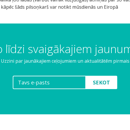
o kāpēc šāds pilsoņkarš var notikt mūsdienās un Eiropā
 līdzi svaigākajiem jaun
Uzzini par jaunākajiem ceļojumiem un aktualitātēm pirmais
SEKOT