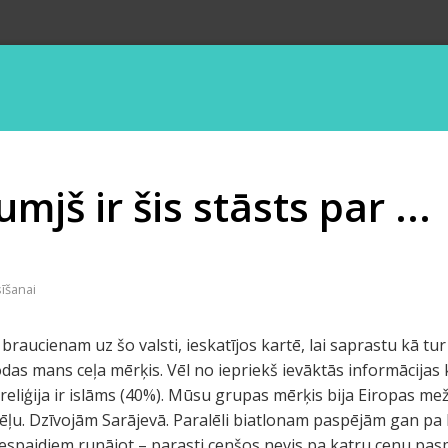
mjš ir šis stāsts par ...
sīšanai
raucienam uz šo valsti, ieskatījos kartē, lai saprastu kā tur t
rodas mans ceļa mērķis. Vēl no iepriekš ievāktās informācijas
eliģija ir islāms (40%). Mūsu grupas mērķis bija Eiropas mež
ēļu. Dzīvojām Sarājevā. Paralēli biatlonam paspējām gan pa
iespaidiem runājot – parasti cenšos nevis pa katru cenu pasp