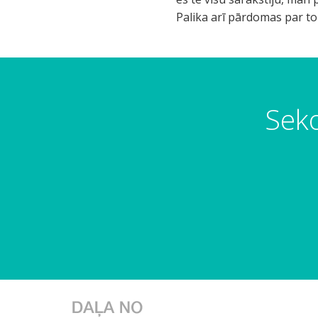
Palika arī pārdomas par t
Seko