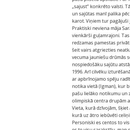
„sajust” konkrēto valsti. 
un sajūtas manī palika pēc
karot. Viņiem tur pagājuši 
Praktiski neviena māja Sarā
vienkārši guļamrajoni. Tas n
redzamas pamestas privātm
šeit vairs atgriezties neat
vecuma jauniešu drūmās sej
nospiedošāku sajūtu atstāj
1996. Arī cilvēku izturēšan
ar apbrīnojamo spēju radī
notika vietā (Igman), kur b
pašu lielāko notikumu un zī
olimpiskā centra drupām arī
Vieta, kurā dzīvojām, šķiet
kurā uz ātro iebūvēti celi
Personiski es centos to vis
es te visu sarakstīju, man p