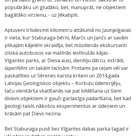
populārāku un gludāko, bet, manuprāt, ne objektiem
bagātāko virzienu, - uz Jēkabpili.
Aptuveni trīsdesmit kilometru attālumā no Jaunjelgavas
ir vieta, kur Staburaga bērni, Marčs un Jančs ar savām
plikajām kājelēm skraidīja, bet mūsdienās ekskursanti
izloka autobusos vai mašīnās iestīvušās kājas -
Vīgantes parks, ar Dieva ausi, dienlliju dārzu, estrādi,
lapenītēm un takām taciņām. Protams pa ceļam vēl var
paskatīties uz Sērenes karsta kriteni un 2014.gada
Latvijas Ģeoloģiskos objektu – Korkuļu ūdensrijēju,
taču vienkārša skatīšanās vai pat bildēšana uz šiem
diviem objektiem ir gauži garlaicīga padarīšana, bet kad
ģeologi taisīs nākošos eksperimentus ar ūdeņiem un
krāsām pat Dievs nezina.
Bet Staburaga pusē bez Vīgantes dabas parka tagad ir