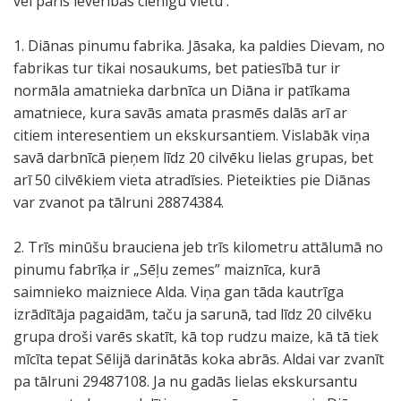
vēl pāris ievērības cienīgu vietu :
1. Diānas pinumu fabrika. Jāsaka, ka paldies Dievam, no
fabrikas tur tikai nosaukums, bet patiesībā tur ir
normāla amatnieka darbnīca un Diāna ir patīkama
amatniece, kura savās amata prasmēs dalās arī ar
citiem interesentiem un ekskursantiem. Vislabāk viņa
savā darbnīcā pieņem līdz 20 cilvēku lielas grupas, bet
arī 50 cilvēkiem vieta atradīsies. Pieteikties pie Diānas
var zvanot pa tālruni 28874384.
2. Trīs minūšu brauciena jeb trīs kilometru attālumā no
pinumu fabrīķa ir „Sēļu zemes” maiznīca, kurā
saimnieko maizniece Alda. Viņa gan tāda kautrīga
izrādītāja pagaidām, taču ja sarunā, tad līdz 20 cilvēku
grupa droši varēs skatīt, kā top rudzu maize, kā tā tiek
mīcīta tepat Sēlijā darinātās koka abrās. Aldai var zvanīt
pa tālruni 29487108. Ja nu gadās lielas ekskursantu