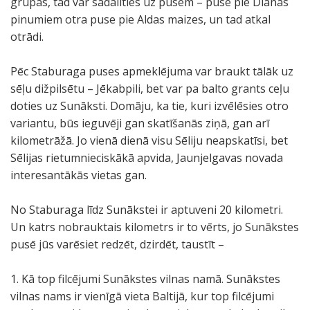
grupas, tad var sadalīties uz pusēm – puse pie Diānas
pinumiem otra puse pie Aldas maizes, un tad atkal
otrādi.
Pēc Staburaga puses apmeklējuma var braukt tālāk uz
sēļu dižpilsētu – Jēkabpili, bet var pa balto grants ceļu
doties uz Sunāksti. Domāju, ka tie, kuri izvēlēsies otro
variantu, būs ieguvēji gan skatīšanās ziņā, gan arī
kilometrāžā. Jo vienā dienā visu Sēliju neapskatīsi, bet
Sēlijas rietumnieciskākā apvida, Jaunjelgavas novada
interesantākās vietas gan.
No Staburaga līdz Sunākstei ir aptuveni 20 kilometri.
Un katrs nobrauktais kilometrs ir to vērts, jo Sunākstes
pusē jūs varēsiet redzēt, dzirdēt, taustīt –
1. Kā top filcējumi Sunākstes vilnas namā. Sunākstes
vilnas nams ir vienīgā vieta Baltijā, kur top filcējumi