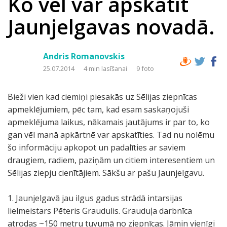
Ko vēl var apskatīt
Jaunjelgavas novadā.
Andris Romanovskis
25.07.2014
4 min lasīšanai
9 foto
Bieži vien kad ciemiņi piesakās uz Sēlijas ziepnīcas
apmeklējumiem, pēc tam, kad esam saskaņojuši
apmeklējuma laikus, nākamais jautājums ir par to, ko
gan vēl manā apkārtnē var apskatīties. Tad nu nolēmu
šo informāciju apkopot un padalīties ar saviem
draugiem, radiem, paziņām un citiem interesentiem un
Sēlijas ziepju cienītājiem. Sākšu ar pašu Jaunjelgavu.
1. Jaunjelgavā jau ilgus gadus strādā intarsijas
lielmeistars Pēteris Graudulis. Grauduļa darbnīca
atrodas ~150 metru tuvumā no ziepnīcas. Jāmin vienīgi