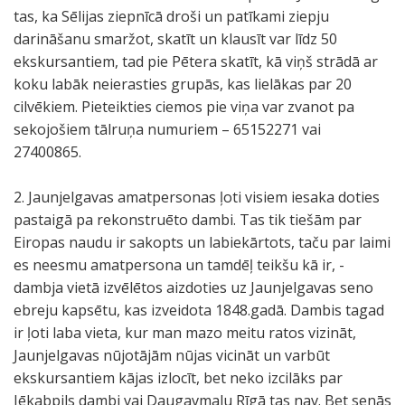
tas, ka Sēlijas ziepnīcā droši un patīkami ziepju
darināšanu smaržot, skatīt un klausīt var līdz 50
ekskursantiem, tad pie Pētera skatīt, kā viņš strādā ar
koku labāk neierasties grupās, kas lielākas par 20
cilvēkiem. Pieteikties ciemos pie viņa var zvanot pa
sekojošiem tālruņa numuriem – 65152271 vai
27400865.
2. Jaunjelgavas amatpersonas ļoti visiem iesaka doties
pastaigā pa rekonstruēto dambi. Tas tik tiešām par
Eiropas naudu ir sakopts un labiekārtots, taču par laimi
es neesmu amatpersona un tamdēļ teikšu kā ir, -
dambja vietā izvēlētos aizdoties uz Jaunjelgavas seno
ebreju kapsētu, kas izveidota 1848.gadā. Dambis tagad
ir ļoti laba vieta, kur man mazo meitu ratos vizināt,
Jaunjelgavas nūjotājām nūjas vicināt un varbūt
ekskursantiem kājas izlocīt, bet neko izcilāks par
Jēkabpils dambi vai Daugavmalu Rīgā tas nav. Bet senās