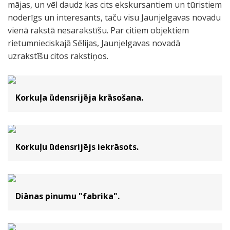
mājas, un vēl daudz kas cits ekskursantiem un tūristiem
noderīgs un interesants, taču visu Jaunjelgavas novadu
vienā rakstā nesarakstīšu. Par citiem objektiem
rietumnieciskajā Sēlijas, Jaunjelgavas novadā
uzrakstīšu citos rakstiņos.
Korkuļa ūdensrijēja krāsošana.
Korkuļu ūdensrijējs iekrāsots.
Diānas pinumu "fabrika".