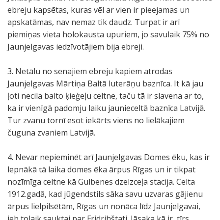
ebreju kapsētas, kuras vēl ar vien ir pieejamas un
apskatāmas, nav nemaz tik daudz. Turpat ir arī
piemiņas vieta holokausta upuriem, jo savulaik 75% no
Jaunjelgavas iedzīvotājiem bija ebreji.
3. Netālu no senajiem ebreju kapiem atrodas
Jaunjelgavas Mārtiņa Baltā luterāņu baznīca. It kā jau
ļoti necila balto ķieģeļu celtne, taču tā ir slavena ar to,
ka ir vienīgā padomju laiku jaunieceltā baznīca Latvijā.
Tur zvanu tornī esot iekārts viens no lielākajiem
čuguna zvaniem Latvijā.
4. Nevar nepieminēt arī Jaunjelgavas Domes ēku, kas ir
lepnākā tā laika domes ēka ārpus Rīgas un ir tikpat
nozīmīga celtne kā Gulbenes dzelzceļa stacija. Celta
1912.gadā, kad jūgendstils sāka savu uzvaras gājienu
ārpus lielpilsētām, Rīgas un nonāca līdz Jaunjelgavai,
jeb tolaik sauktai par Fridrihštati. Jāsaka kā ir, tīrs