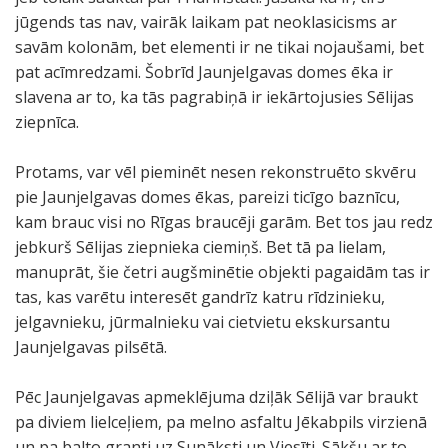
jūgends tas nav, vairāk laikam pat neoklasicisms ar
savām kolonām, bet elementi ir ne tikai nojaušami, bet
pat acīmredzami. Šobrīd Jaunjelgavas domes ēka ir
slavena ar to, ka tās pagrabiņā ir iekārtojusies Sēlijas
ziepnīca.
Protams, var vēl pieminēt nesen rekonstruēto skvēru
pie Jaunjelgavas domes ēkas, pareizi ticīgo baznīcu,
kam brauc visi no Rīgas braucēji garām. Bet tos jau redz
jebkurš Sēlijas ziepnieka ciemiņš. Bet tā pa lielam,
manuprāt, šie četri augšminētie objekti pagaidām tas ir
tas, kas varētu interesēt gandrīz katru rīdzinieku,
jelgavnieku, jūrmalnieku vai cietvietu ekskursantu
Jaunjelgavas pilsētā.
Pēc Jaunjelgavas apmeklējuma dziļāk Sēlijā var braukt
pa diviem lielceļiem, pa melno asfaltu Jēkabpils virzienā
un pa balto granti uz Sunāksti un Viesīti. Sākšu ar to