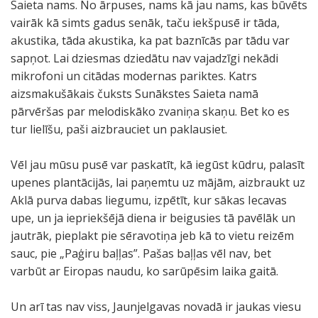
Saieta nams. No ārpuses, nams kā jau nams, kas būvēts
vairāk kā simts gadus senāk, taču iekšpusē ir tāda,
akustika, tāda akustika, ka pat baznīcās par tādu var
sapņot. Lai dziesmas dziedātu nav vajadzīgi nekādi
mikrofoni un citādas modernas pariktes. Katrs
aizsmakušākais čuksts Sunākstes Saieta namā
pārvēršas par melodiskāko zvaniņa skaņu. Bet ko es
tur lielīšu, paši aizbrauciet un paklausiet.
Vēl jau mūsu pusē var paskatīt, kā iegūst kūdru, palasīt
upenes plantācijās, lai paņemtu uz mājām, aizbraukt uz
Aklā purva dabas liegumu, izpētīt, kur sākas Iecavas
upe, un ja iepriekšējā diena ir beigusies tā pavēlāk un
jautrāk, pieplakt pie sēravotiņa jeb kā to vietu reizēm
sauc, pie „Paģiru baļļas”. Pašas baļļas vēl nav, bet
varbūt ar Eiropas naudu, ko sarūpēsim laika gaitā.
Un arī tas nav viss, Jaunjelgavas novadā ir jaukas viesu