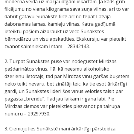
modernā veidā uz mazjaudīgām iekārtām. Ja kāds grib
filcējumu no viena kilograma sava suņa vilnas, arī to var
dabūt gatavu. Sunākstē filcē arī no tepat Latvijā
dabonamas lamas, kamieļu vilnas. Katra gadījumā
ieteiktu pašiem aizbraukt uz veco Sunākstes
bērnudārzu un visu apskatīties. Ekskursiju var pieteikt
zvanot saimniekam Intam – 28342143.
2. Turpat Sunākstes pusē var nodegustēt Mirdzas
pašdarinātos vīnus. Tā, kā neesmu alkoholisko
dzērienu lietotājs, tad par Mirdzas vīnu garšas buķetēm
neko teikt nevaru, bet zinātāji teic, ka tie esot ārkārtīgi
gardi, un Sunākstes līderi šos vīnus vēloties taisīt par
pagasta „brendu”. Tad jau laikam ir gana labi. Pie
Mirdzas ciemos var pieteikties piezvanot pa tālruņa
numuru – 29297930.
3. Ciemojoties Sunākstē mani ārkārtīgi pārsteidza,