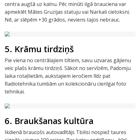
centra augšā uz kalnu. Pēc minūti ilgā brauciena var
apmeklēt Mātes Gruzijas statuju vai Narkali cietoksni.
Nē, ar slēpēm +30 grādos, neviens tajos nebrauc.
5. Krāmu tirdziņš
Pie viena no centrālajiem tiltiem, savu uzvaras gājienu
veic plašs krāmu tirdziņš. Sākot no servīzēm, Padomju
laika rotaļlietām, aukstajiem ieročiem līdz pat
Radiotehnika tumbām un kolekcionāru cienīgai foto
tehnikai.
6. Braukšanas kultūra
Ikdienā braucošs autovadītājs Tbilisi nospiež taures