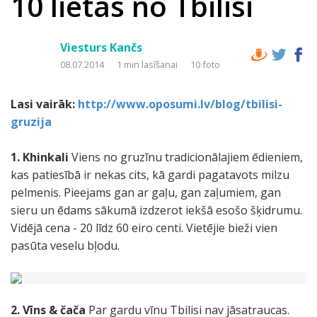
10 lietas no Tbilisi
Viesturs Kančs
08.07.2014
1 min lasīšanai
10 foto
Lasi vairāk:
http://www.oposumi.lv/blog/tbilisi-
gruzija
1. Khinkali
Viens no gruzīnu tradicionālajiem ēdieniem,
kas patiesībā ir nekas cits, kā gardi pagatavots milzu
pelmenis. Pieejams gan ar gaļu, gan zaļumiem, gan
sieru un ēdams sākumā izdzerot iekšā esošo šķidrumu.
Vidējā cena - 20 līdz 60 eiro centi. Vietējie bieži vien
pasūta veselu bļodu.
2. Vīns & čača
Par gardu vīnu Tbilisi nav jāsatraucas.