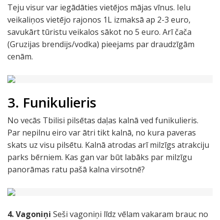
Teju visur var iegādāties vietējos mājas vīnus. Ielu
veikaliņos vietējo rajonos 1L izmaksā ap 2-3 euro,
savukārt tūristu veikalos sākot no 5 euro. Arī čača
(Gruzijas brendijs/vodka) pieejams par draudzīgām
cenām.
3. Funikulieris
No vecās Tbilisi pilsētas daļas kalnā ved funikulieris.
Par nepilnu eiro var ātri tikt kalnā, no kura paveras
skats uz visu pilsētu. Kalnā atrodas arī milzīgs atrakciju
parks bērniem. Kas gan var būt labāks par milzīgu
panorāmas ratu pašā kalna virsotnē?
4. Vagoniņi
Seši vagoniņi līdz vēlam vakaram brauc no