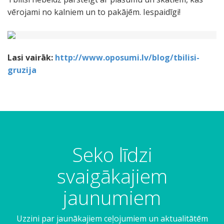
vērojami no kalniem un to pakājēm. Iespaidīgi!
Lasi vairāk:
http://www.oposumi.lv/blog/tbilisi-
gruzija
Seko līdzi
svaigākajiem
jaunumiem
Uzzini par jaunākajiem ceļojumiem un aktualitātēm