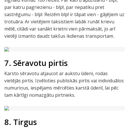
signālu vismaz 100 reizes. Par katru apdzīšanu - bīp!,
par katru pagriezienu - bīp!, par nepatiku pret
sastrēgumu - bīp!. Reizēm bīp! ir tāpat vien - gājējiem uz
trotuāra. Ar vietējiem taksistiem labāk runāt krievu
mēlē, citādi var sanākt krietni vien pārmaksāt, jo arī
vietēji izmanto daudz takšus ikdienas transportam.
7. Sēravotu pirtis
Karsto sēravotu atjaucot ar aukstu ūdeni, rodas
vietējās pirtis. Izvēloties publiskās pirtis vai individuālos
numuriņus, iespējams mērcēties karstā ūdenī, lai pēc
tam kārtīgi nomazgātu pirtnieks.
8. Tirgus