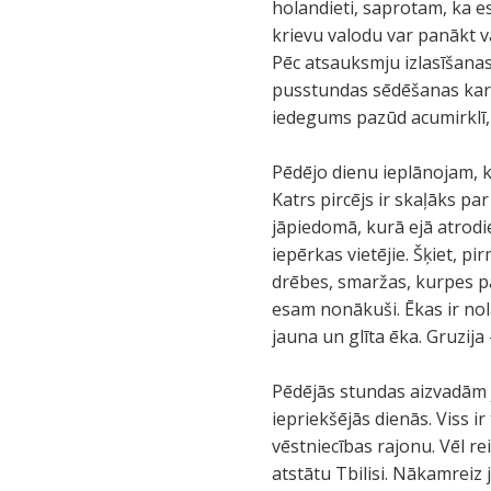
holandieti, saprotam, ka e
krievu valodu var panākt v
Pēc atsauksmju izlasīšanas
pusstundas sēdēšanas kart
iedegums pazūd acumirklī, 
Pēdējo dienu ieplānojam, k
Katrs pircējs ir skaļāks par
jāpiedomā, kurā ejā atrodie
iepērkas vietējie. Šķiet, p
drēbes, smaržas, kurpes p
esam nonākuši. Ēkas ir nol
jauna un glīta ēka. Gruzija
Pēdējās stundas aizvadām j
iepriekšējās dienās. Viss ir
vēstniecības rajonu. Vēl r
atstātu Tbilisi. Nākamreiz 