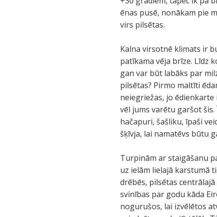
+30 grādiem, tāpēc ik pa br
ēnas pusē, nonākam pie mū
virs pilsētas.
Kalna virsotnē klimats ir b
patīkama vēja brīze. Līdz k
gan var būt labāks par mi
pilsētas? Pirmo maltīti ēda
neiegriežas, jo ēdienkarte 
vēl jums varētu garšot šis.
hačapuri, šašliku, īpaši ve
šķīvja, lai namatēvs būtu g
Turpinām ar staigāšanu pa 
uz ielām lielajā karstumā t
drēbēs, pilsētas centrālajā
svinības par godu kāda Eir
nogurušos, lai izvēlētos a