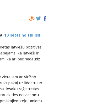
ja:
10 lietas no Tbilisi!
rdētas latviešu pozitīvās
espējams, ka latvieši ir
iem, kā arī pēc nedaudz
e vietējiem ar AirBnb
raukt pakaļ uz lidostu un
u. Iesaku reģistrēties
oraudzīties no viesnīcu
turpmākajiem ceļojumiem).