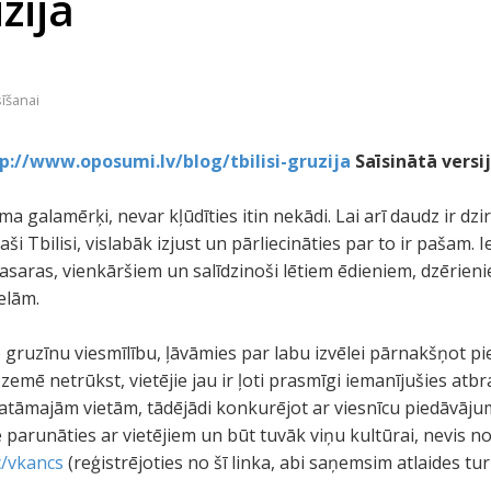
uzija
sīšanai
p://www.oposumi.lv/blog/tbilisi-gruzija
Saīsinātā versi
uma galamērķi, nevar kļūdīties itin nekādi. Lai arī daudz ir dzi
i Tbilisi, vislabāk izjust un pārliecināties par to ir pašam. I
vasaras, vienkāršiem un salīdzinoši lētiem ēdieniem, dzērien
elām.
to gruzīnu viesmīlību, ļāvāmies par labu izvēlei pārnakšņot pi
i zemē netrūkst, vietējie jau ir ļoti prasmīgi iemanījušies atb
katāmajām vietām, tādējādi konkurējot ar viesnīcu piedāvājum
me parunāties ar vietējiem un būt tuvāk viņu kultūrai, nevis n
c/vkancs
(reģistrējoties no šī linka, abi saņemsim atlaides 