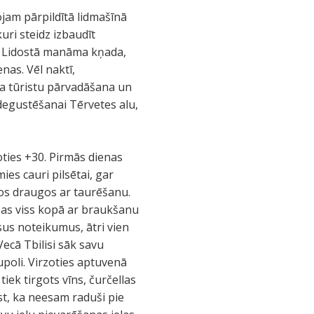
ojam pārpildītā lidmašīnā
uri steidz izbaudīt
as. Lidostā manāma kņada,
nas. Vēl naktī,
āda tūristu pārvadāšana un
i degustēšanai Tērvetes alu,
oties +30. Pirmās dienas
ies cauri pilsētai, gar
abos draugos ar taurēšanu.
. Tas viss kopā ar braukšanu
sus noteikumus, ātri vien
ecā Tbilisi sāk savu
upoli. Virzoties aptuvenā
tiek tirgots vīns, čurčellas
lst, ka neesam raduši pie