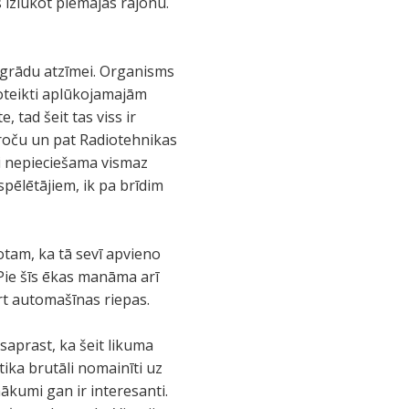
 izlūkot piemājas rajonu.
0 grādu atzīmei. Organisms
noteikti aplūkojamajām
 tad šeit tas viss ir
ieroču un pat Radiotehnikas
ai nepieciešama vismaz
pēlētājiem, ik pa brīdim
otam, ka tā sevī apvieno
 Pie šīs ēkas manāma arī
rt automašīnas riepas.
saprast, ka šeit likuma
tika brutāli nomainīti uz
nākumi gan ir interesanti.