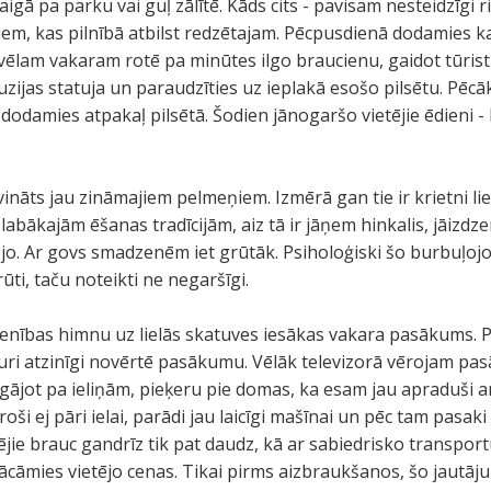
aigā pa parku vai guļ zālītē. Kāds cits - pavisam nesteidzīgi r
iem, kas pilnībā atbilst redzētajam. Pēcpusdienā dodamies ka
 vēlam vakaram rotē pa minūtes ilgo braucienu, gaidot tūris
zijas statuja un paraudzīties uz ieplakā esošo pilsētu. Pēcā
dodamies atpakaļ pilsētā. Šodien jānogaršo vietējie ēdieni -
tuvināts jau zināmajiem pelmeņiem. Izmērā gan tie ir krietni li
c labākajām ēšanas tradīcijām, aiz tā ir jāņem hinkalis, jāizd
ējo. Ar govs smadzenēm iet grūtāk. Psiholoģiski šo burbuļojo
ti, taču noteikti ne negaršīgi.
vienības himnu uz lielās skatuves iesākas vakara pasākums.
 kuri atzinīgi novērtē pasākumu. Vēlāk televizorā vērojam pa
igājot pa ieliņām, pieķeru pie domas, ka esam jau apraduši a
oši ej pāri ielai, parādi jau laicīgi mašīnai un pēc tam pasaki p
ējie brauc gandrīz tik pat daudz, kā ar sabiedrisko transport
cāmies vietējo cenas. Tikai pirms aizbraukšanos, šo jautāj