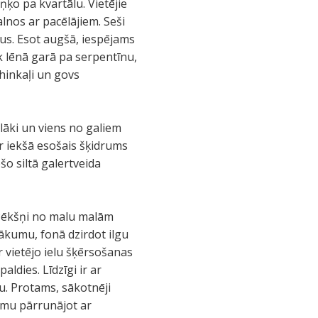
iņķo pa kvartālu. Vietējie
lnos ar pacēlājiem. Seši
tus. Esot augšā, iespējams
k lēnā garā pa serpentīnu,
 hinkaļi un govs
elāki un viens no galiem
zer iekšā esošais šķidrums
šo siltā galertveida
 Pēkšņi no malu malām
sākumu, fonā dzirdot ilgu
r vietējo ielu šķērsošanas
aldies. Līdzīgi ir ar
u. Protams, sākotnēji
umu pārrunājot ar