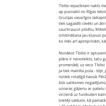
Tbilisi iepazīstam nakts m
ap pusnakti no Rīgas lidost
Gruzijas vasarīgos laikaps
tiek sagaidīti cilvēki un ā
caurbraucot pilsētu, Mikel
izmitināšana jau kļuvusi pa
ko mēs arī apstiprinām, k
Nonākot Tbilisi ir aptuven
plāns ir nenoteikts, taču g
promenādi, uz veco Tbilisi 
Ja tiek mainīta josla - bīp
notiek rotaļīgā haosā. Pēc
būs satiksmes negadījums, 
uzvaras gājienu ar palielu
virzienā uz funikulieri kal
(vietēji saldumi, kā pamatā