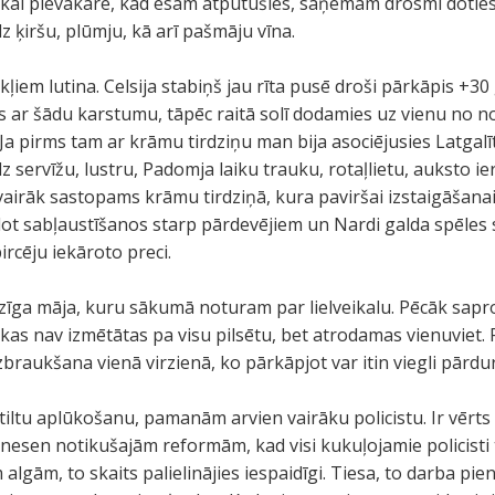
Tikai pievakarē, kad esam atpūtušies, saņemam drosmi doties
z ķiršu, plūmju, kā arī pašmāju vīna.
ļiem lutina. Celsija stabiņš jau rīta pusē droši pārkāpis +3
is ar šādu karstumu, tāpēc raitā solī dodamies uz vienu no 
Ja pirms tam ar krāmu tirdziņu man bija asociējusies Latgalīte,
z servīžu, lustru, Padomja laiku trauku, rotaļlietu, auksto 
 vairāk sastopams krāmu tirdziņā, kura paviršai izstaigāšan
ot sabļaustīšanos starp pārdevējiem un Nardi galda spēles s
rcēju iekāroto preci.
lzīga māja, kuru sākumā noturam par lielveikalu. Pēcāk sapr
, kas nav izmētātas pa visu pilsētu, bet atrodamas vienuviet.
braukšana vienā virzienā, ko pārkāpjot var itin viegli pārdu
tiltu aplūkošanu, pamanām arvien vairāku policistu. Ir vērts 
c nesen notikušajām reformām, kad visi kukuļojamie policisti 
 algām, to skaits palielinājies iespaidīgi. Tiesa, to darba pie