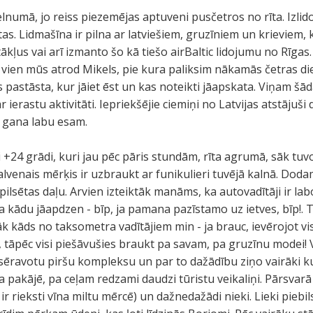
elnumā, jo reiss piezemējas aptuveni pusčetros no rīta. Izlid
as. Lidmašīna ir pilna ar latviešiem, gruzīniem un krieviem, k
tākļus vai arī izmanto šo kā tiešo airBaltic lidojumu no Rīg
tri vien mūs atrod Mikels, pie kura paliksim nākamās četras die
s pastāsta, kur jāiet ēst un kas noteikti jāapskata. Viņam š
r ierastu aktivitāti. Iepriekšējie ciemiņi no Latvijas atstājuš
ā gana labu esam.
i +24 grādi, kuri jau pēc pāris stundām, rīta agrumā, sāk tuv
alvenais mērķis ir uzbraukt ar funikulieri tuvējā kalnā. Dodam
pilsētas daļu. Arvien izteiktāk manāms, ka autovadītāji ir l
!, ja kādu jāapdzen - bīp, ja pamana pazīstamo uz ietves, bīp!
āk kāds no taksometra vadītājiem min - ja brauc, ievērojot vi
tāpēc visi piešāvušies braukt pa savam, pa gruzīnu modei! V
 sēravotu piršu kompleksu un par to dažādību ziņo vairāki k
na pakājē, pa ceļam redzami daudzi tūristu veikaliņi. Pārsvarā 
 ir rieksti vīna miltu mērcē) un dažnedažādi nieki. Lieki piebi