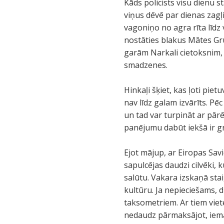
Kāds policists visu dienu st
viņus dēvē par dienas zagļ
vagoniņo no agra rīta līdz
nostāties blakus Mātes Gru
garām Narkali cietoksnim, 
smadzenes.
Hinkaļi šķiet, kas ļoti pie
nav līdz galam izvārīts. Pē
un tad var turpināt ar pār
panējumu dabūt iekšā ir grū
Ejot mājup, ar Eiropas Sa
sapulcējas daudzi cilvēki,
salūtu. Vakara izskaņā sta
kultūru. Ja nepieciešams, dr
taksometriem. Ar tiem viet
nedaudz pārmaksājot, iemā