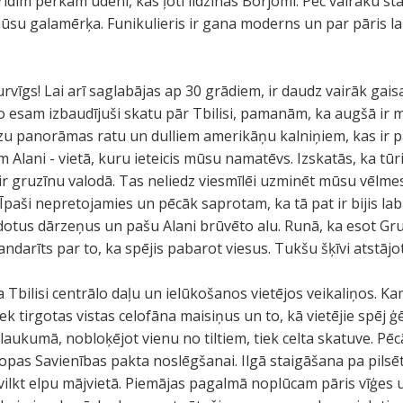
īdim pērkam ūdeni, kas ļoti līdzinās Borjomi. Pēc vairāku st
su galamērķa. Funikulieris ir gana moderns un par pāris l
urvīgs! Lai arī saglabājas ap 30 grādiem, ir daudz vairāk gaisa
o esam izbaudījuši skatu pār Tbilisi, pamanām, ka augšā ir mi
lzu panorāmas ratu un dulliem amerikāņu kalniņiem, kas ir p
m Alani - vietā, kuru ieteicis mūsu namatēvs. Izskatās, ka tūri
ir gruzīnu valodā. Tas neliedz viesmīlēi uzminēt mūsu vēlmes 
 Īpaši nepretojamies un pēcāk saprotam, ka tā pat ir bijis l
idotus dārzeņus un pašu Alani brūvēto alu. Runā, ka esot Gru
andarīts par to, ka spējis pabarot viesus. Tukšu šķīvi atstājot
Tbilisi centrālo daļu un ielūkošanos vietējos veikaliņos. Ka
iek tirgotas vistas celofāna maisiņus un to, kā vietējie spēj 
 laukumā, nobloķējot vienu no tiltiem, tiek celta skatuve. Pē
opas Savienības pakta noslēgšanai. Ilgā staigāšana pa pilsē
tvilkt elpu mājvietā. Piemājas pagalmā noplūcam pāris vīģes