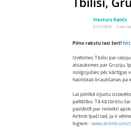
Tbilisi, Gr
Viesturs Kančs
07.07.2014
5 min la
Pilno rakstu lasi šeit!
htt
Izvēloties Tbilisi par ceļoj
atsauksmes par Gruziju, īpaš
noilgojušies pēc kārtīgas 
haotiskas braukšanas pa i
Lai pilnībā izjustu izslavē
palīdzību. Tā kā tūristu ša
pastāstīt par noteikti aps
Airbnb īpaši tad, ja ir vēl
logiem -
www.airbnb.com/