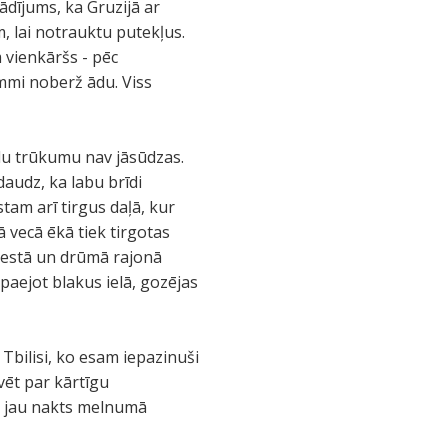
ādījums, ka Gruzijā ar
, lai notrauktu putekļus.
 vienkāršs - pēc
mmi noberž ādu. Viss
elu trūkumu nav jāsūdzas.
daudz, ka labu brīdi
stam arī tirgus daļā, kur
ā vecā ēkā tiek tirgotas
mestā un drūmā rajonā
paejot blakus ielā, gozējas
Tbilisi, ko esam iepazinuši
ēvēt par kārtīgu
ai jau nakts melnumā