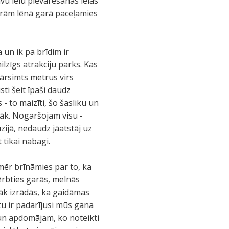
āvu ielu pievarēšanas ielas
arām lēnā garā paceļamies
 un ik pa brīdim ir
lzīgs atrakciju parks. Kas
ārsimts metrus virs
sti šeit īpaši daudz
- to maizīti, šo šasliku un
abāk. Nogaršojam visu -
zijā, nedaudz jāatstāj uz
 tikai nabagi.
mēr brīnāmies par to, ka
ģērbties garās, melnās
cāk izrādās, ka gaidāmas
tu ir padarījusi mūs gana
 un apdomājam, ko noteikti