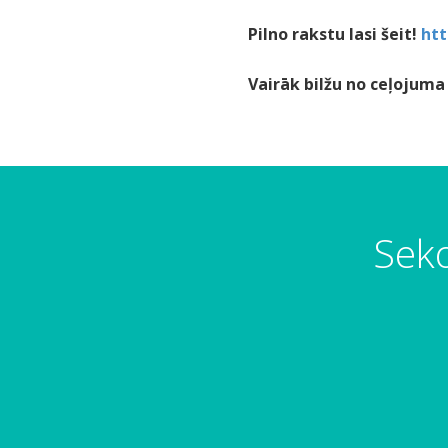
Pilno rakstu lasi šeit!
htt
Vairāk bilžu no ceļojum
Seko