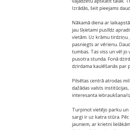
vajadzētu apskatīt tālāk. 
Izrādās, šeit pieejams daud
Nākamā diena ar laikapstāk
jau šķietami puslīdz aprad
vietām. Uz krāmu tirdziņu. 
pasniegts ar vērienu. Daud
tumbas. Tas viss un vēl jo
pusotra stunda. Fonā dzird
dzirdama kaulēšanās par pi
Pilsētas centrā atrodas mi
dažādas valsts institūcijas
interesanta iebraukšana/iz
Turpinot vietējo parku un 
sargi ir uz katra stūra. Pē
jauniem, ar krietni lielākām