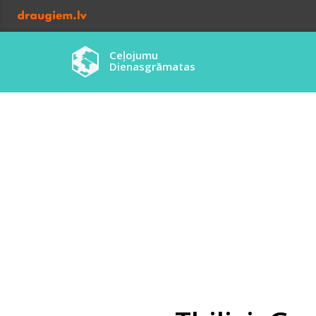
Ceļojumu
Dienasgrāmatas