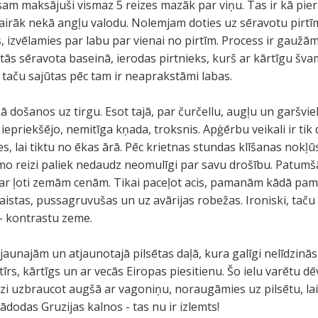
sam maksājuši vismaz 5 reizes mazāk par viņu. Tas ir kā pier
airāk nekā angļu valodu. Nolemjam doties uz sēravotu pirtīm
, izvēlamies par labu par vienai no pirtīm. Process ir gaužām
ās sēravota baseinā, ierodas pirtnieks, kurš ar kārtīgu šva
taču sajūtas pēc tam ir neaprakstāmi labas.
ā došanos uz tirgu. Esot tajā, par čurčellu, augļu un garšvi
 iepriekšējo, nemitīga kņada, troksnis. Apģērbu veikali ir tik 
s, lai tiktu no ēkas ārā. Pēc krietnas stundas klīšanas nokļū
irmo reizi paliek nedaudz neomulīgi par savu drošību. Patumš
ar ļoti zemām cenām. Tikai paceļot acis, pamanām kādā pa
aistas, pussagruvušas un uz avārijas robežas. Ironiski, taču 
 - kontrastu zeme.
aunajām un atjaunotajā pilsētas daļā, kura galīgi nelīdzinās 
 tīrs, kārtīgs un ar vecās Eiropas piesitienu. Šo ielu varētu d
eizi uzbraucot augšā ar vagoniņu, noraugāmies uz pilsētu, l
jādodas Gruzijas kalnos - tas nu ir izlemts!