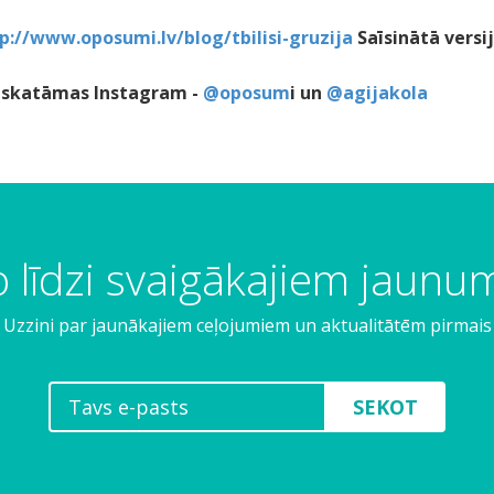
p://www.oposumi.lv/blog/tbilisi-gruzija
Saīsinātā versi
a skatāmas Instagram -
@oposum
i un
@agijakola
 līdzi svaigākajiem jaun
Uzzini par jaunākajiem ceļojumiem un aktualitātēm pirmais
SEKOT