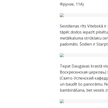
Фрунзе, 11A).
Sestdienas rīts Vitebskā ir 
tāpēc dodos iepazīt pilsēt
metālkaluma strūklaku centr
padomāts. Šodien ir Starpta
Tepat Daugavas krastā vis
Воскресенская церковь) sp
(Свято-Успенский кафедрал
un baudīt šo panorāmu. Ne
bambināšana, bet vesels zvan