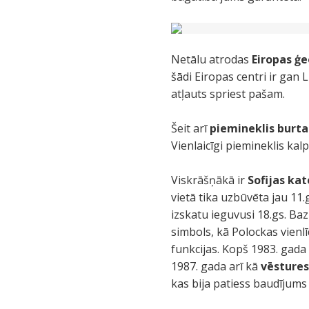
Netālu atrodas
Eiropas ģe
šādi Eiropas centri ir gan 
atļauts spriest pašam.
Šeit arī
piemineklis burt
Vienlaicīgi piemineklis kal
Viskrāšņākā ir
Sofijas ka
vietā tika uzbūvēta jau 11.
izskatu ieguvusi 18.gs. Ba
simbols, kā Polockas vienl
funkcijas. Kopš 1983. gada
1987. gada arī kā
vēstures
kas bija patiess baudījums