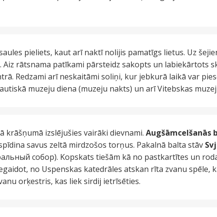
saules pieliets, kaut arī naktī nolijis pamatīgs lietus. Uz šej
u. Aiz rātsnama patīkami pārsteidz sakopts un labiekārtots s
ā. Redzami arī neskaitāmi soliņi, kur jebkurā laikā var piesē
utiskā muzeju diena (muzeju nakts) un arī Vitebskas muzeji i
ā krāšņumā izslējušies vairāki dievnami.
Augšāmcelšanās b
īdina savus zeltā mirdzošos torņus. Pakalnā balta stāv
Sv
ьный собор). Kopskats tiešām kā no pastkartītes un rodas
gaidot, no Uspenskas katedrāles atskan rīta zvanu spēle, ka
u orķestris, kas liek sirdij ietrīsēties.