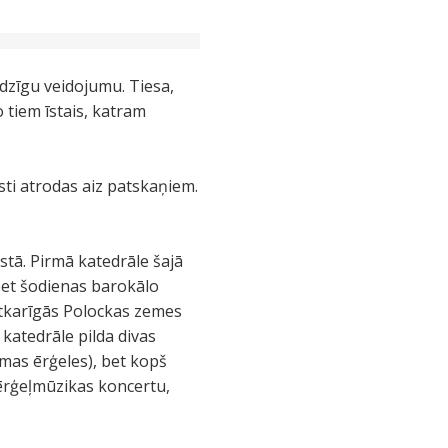
dzīgu veidojumu. Tiesa,
o tiem īstais, katram
asti atrodas aiz patskaņiem.
tā. Pirmā katedrāle šajā
 bet šodienas barokālo
eatkarīgās Polockas zemes
katedrāle pilda divas
rmas ērģeles), bet kopš
 ērģeļmūzikas koncertu,