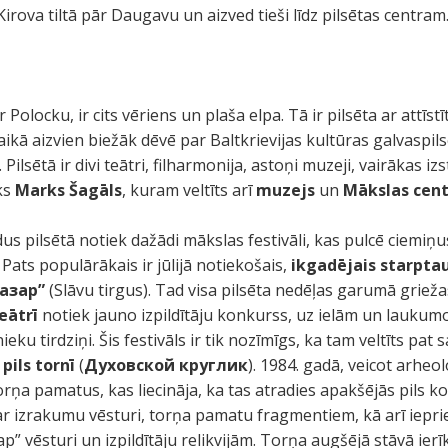
Kirova tiltā pār Daugavu un aizved tieši līdz pilsētas centram
r Polocku, ir cits vēriens un plaša elpa. Tā ir pilsēta ar attī
laikā aizvien biežāk dēvē par Baltkrievijas kultūras galvaspils
 Pilsētā ir divi teātri, filharmonija, astoņi muzeji, vairākas i
ks
Marks Šagāls
, kuram veltīts arī
muzejs
un
Mākslas cent
dus pilsētā notiek dažādi mākslas festivāli, kas pulcē ciemiņ
Pats populārākais ir jūlijā notiekošais,
ikgadējais starpta
азар”
(Slāvu tirgus). Tad visa pilsēta nedēļas garumā griežas
eātrī
notiek jauno izpildītāju konkurss, uz ielām un laukumo
ku tirdziņi. Šis festivāls ir tik nozīmīgs, ka tam veltīts pat 
pils tornī
(
Духовской круглик
). 1984. gadā, veicot arheo
torņa pamatus, kas liecināja, ka tas atradies apakšējās pils k
s ar izrakumu vēsturi, torņa pamatu fragmentiem, kā arī iep
” vēsturi un izpildītāju relikvijām. Torņa augšējā stāvā ier