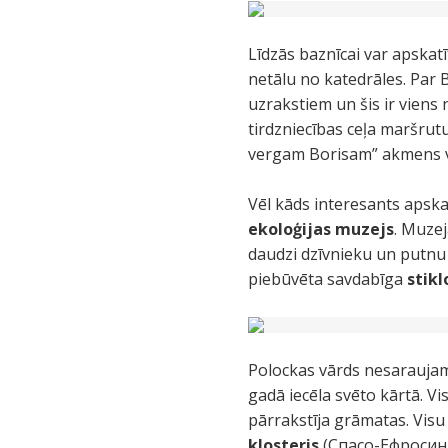
Līdzās baznīcai var apskatī
netālu no katedrāles. Par
uzrakstiem un šis ir viens 
tirdzniecības ceļa maršrut
vergam Borisam” akmens vir
Vēl kāds interesants apska
ekoloģijas muzejs
. Muzej
daudzi dzīvnieku un putnu
piebūvēta savdabīga
stikl
Polockas vārds nesaraujami
gadā iecēla svēto kārtā. Vi
pārrakstīja grāmatas. Visu 
klosteris
(Спасо-Ефросинь