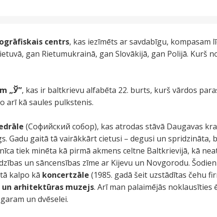
ogrāfiskais centrs
, kas iezīmēts ar savdabīgu, kompasam lī
Lietuvā, gan Rietumukrainā, gan Slovākijā, gan Polijā. Kurš n
am „
Ў
”
, kas ir baltkrievu alfabēta 22. burts, kurš vārdos par
po arī kā saules pulkstenis.
tedrāle
(Софийский собор), kas atrodas stāvā Daugavas kras
gs. Gadu gaitā tā vairākkārt cietusi – degusi un spridzināta,
znīca tiek minēta kā pirmā akmens celtne Baltkrievijā, kā n
īdzības un sāncensības zīme ar Kijevu un Novgorodu. Šodien 
 tā kalpo kā
koncertzāle
(1985. gadā šeit uzstādītas čehu fi
 un arhitektūras muzejs
. Arī man palaimējās noklausīties
 garam un dvēselei.