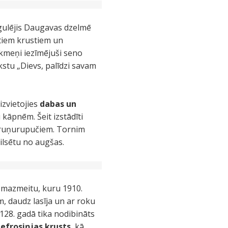
 gulējis Daugavas dzelmē
tiem krustiem un
 akmeņi iezīmējuši seno
kstu „Dievs, palīdzi savam
izvietojies
dabas un
 kāpnēm. Šeit izstādīti
 bruņurupučiem. Tornim
pilsētu no augšas.
mazmeitu, kuru 1910.
em, daudz lasīja un ar roku
1128. gadā tika nodibināts
Jefrosiņjas krusts
, kā