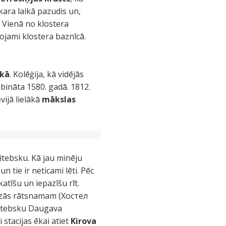
kara laikā pazudis un,
 Vienā no klostera
ojami klostera baznīcā.
ēkā
. Kolēģija, kā vidējās
ibināta 1580. gadā. 1812.
ijā lielākā
mākslas
Vitebsku. Kā jau minēju
un tie ir neticami lēti. Pēc
atīšu un iepazīšu rīt.
īdzās rātsnamam (Хостел
 Vitebsku Daugava
stacijas ēkai atiet
Kirova