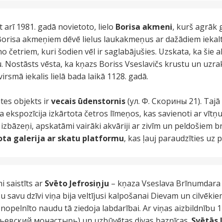
t arī 1981. gadā novietoto, lielo
Borisa akmeni
, kurš agrāk
 Borisa akmeņiem dēvē lielus laukakmeņus ar dažādiem iekal
no četriem, kuri šodien vēl ir saglabājušies. Uzskata, ka šie
u. Nostāsts vēsta, ka kņazs Boriss Vseslavičs krustu un uzra
smā iekalis lielā bada laikā 1128. gadā.
tes objekts ir
vecais ūdenstornis
(ул. Ф. Скорины 21). Tajā 
a ekspozīcija izkārtota četros līmeņos, kas savienoti ar vītņu
 izbāzeņi, apskatāmi vairāki akvāriji ar zivīm un peldošiem
ota galerija ar skatu platformu
, kas ļauj paraudzīties uz 
 saistīts ar
Svēto Jefrosiņju
– kņaza Vseslava Brīnumdara 
su savu dzīvi viņa bija veltījusi kalpošanai Dievam un cilvēki
nopelnīto naudu tā ziedoja labdarībai. Ar viņas aizbildnību 
евский монастырь) un uzbūvētas divas baznīcas.
Svētās 