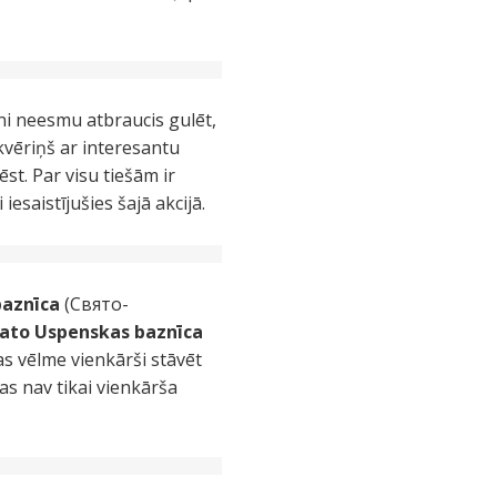
ieni neesmu atbraucis gulēt,
kvēriņš ar interesantu
st. Par visu tiešām ir
esaistījušies šajā akcijā.
aznīca
(Свято-
jato Uspenskas baznīca
 vēlme vienkārši stāvēt
s nav tikai vienkārša