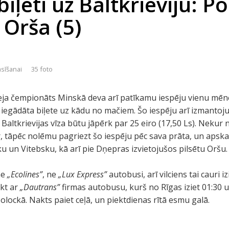
iļeti uz Baltkrieviju: P
 Orša (5)
asīšanai
35 foto
eja čempionāts Minskā deva arī patīkamu iespēju vienu mēnes
ja iegādāta biļete uz kādu no mačiem. Šo iespēju arī izmantoju
 Baltkrievijas vīza būtu jāpērk par 25 eiro (17,50 Ls). Nekur 
ur, tāpēc nolēmu pagriezt šo iespēju pēc sava prāta, un apskat
 un Vitebsku, kā arī pie Dņepras izvietojušos pilsētu Oršu.
ne
„Ecolines”
, ne
„Lux Express”
autobusi, arī vilciens tai cauri i
kt ar
„Dautrans”
firmas autobusu, kurš no Rīgas iziet 01:30
olockā. Nakts paiet ceļā, un piektdienas rītā esmu galā.