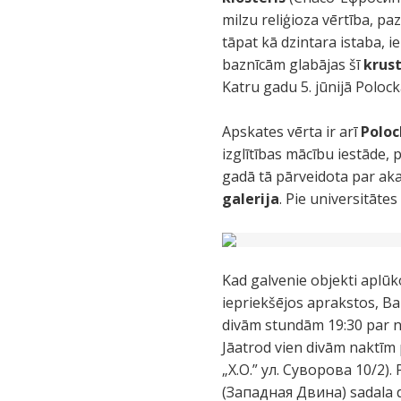
milzu reliģioza vērtība, pa
tāpat kā dzintara istaba, 
baznīcām glabājas šī
krust
Katru gadu 5. jūnijā Poloc
Apskates vērta ir arī
Poloc
izglītības mācību iestāde, 
gadā tā pārveidota par aka
galerija
. Pie universitāte
Kad galvenie objekti aplūko
iepriekšējos aprakstos, Balt
divām stundām 19:30 par nie
Jāatrod vien divām naktīm 
„Х.О.” ул. Суворова 10/2). 
(Западная Двина) sadala di