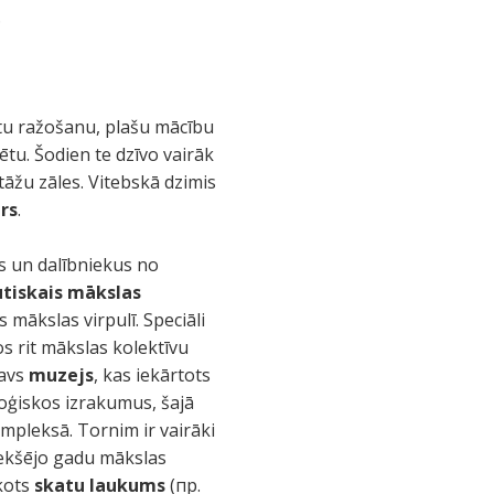
.
stītu ražošanu, plašu mācību
ētu. Šodien te dzīvo vairāk
zstāžu zāles. Vitebskā dzimis
rs
.
us un dalībniekus no
utiskais mākslas
 mākslas virpulī. Speciāli
s rit mākslas kolektīvu
savs
muzejs
, kas iekārtots
loģiskos izrakumus, šajā
ompleksā. Tornim ir vairāki
riekšējo gadu mākslas
īkots
skatu laukums
(пр.