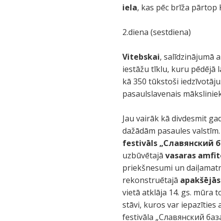
iela
, kas pēc brīža pārtop 
2.diena (sestdiena)
Vitebskai
, salīdzinājumā a
iestāžu tīklu, kuru pēdējā 
kā 350 tūkstoši iedzīvotāju.
pasaulslavenais mākslinie
Jau vairāk kā divdesmit ga
dažādām pasaules valstīm. 
festivāls
„Славянский б
uzbūvētajā
vasaras amfit
priekšnesumi un daiļamatnie
rekonstruētajā
apakšējās 
vietā atklāja 14. gs. mūra 
stāvi, kuros var iepazītie
festivāla „Славянский базар