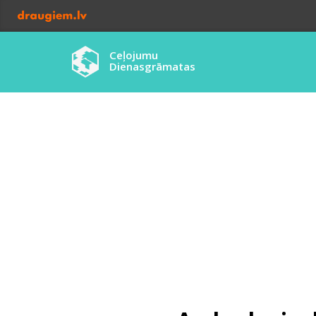
Ceļojumu
Dienasgrāmatas