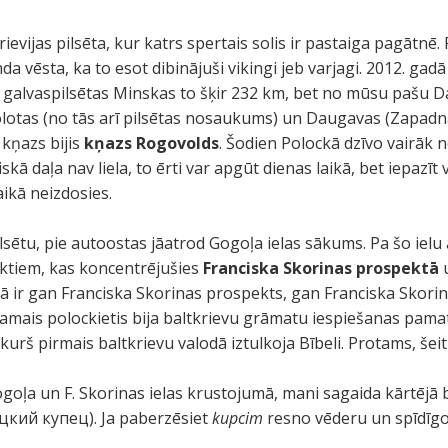
ievijas pilsēta, kur katrs spertais solis ir pastaiga pagātnē.
a vēsta, ka to esot dibinājuši vikingi jeb varjagi. 2012. gadā
 galvaspilsētas Minskas to šķir 232 km, bet no mūsu pašu D
Polotas (no tās arī pilsētas nosaukums) un Daugavas (Zapadna
kņazs bijis
kņazs Rogovolds
. Šodien Polockā dzīvo vairāk 
iskā daļa nav liela, to ērti var apgūt dienas laikā, bet iepaz
aikā neizdosies.
lsētu, pie autoostas jāatrod Gogoļa ielas sākums. Pa šo ielu 
ktiem, kas koncentrējušies
Franciska Skorinas prospektā
kā ir gan Franciska Skorinas prospekts, gan Franciska Skorinas
ojamais polockietis bija baltkrievu grāmatu iespiešanas pamatli
kurš pirmais baltkrievu valodā iztulkoja Bībeli. Protams, šeit 
Gogoļa un F. Skorinas ielas krustojumā, mani sagaida kārtējā
кий купец). Ja paberzēsiet
kupcim
resno vēderu un spīdīgo