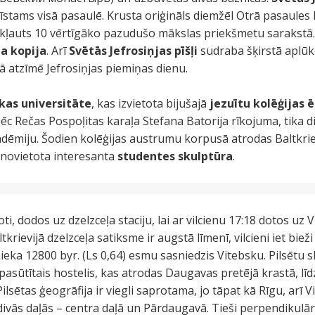
zīstams visā pasaulē. Krusta oriģināls diemžēl Otrā pasaules 
iekļauts 10 vērtīgāko pazudušo mākslas priekšmetu sarakstā.
a kopija
. Arī
Svētās Jefrosiņjas pīšļi
sudraba šķirstā aplūk
kā atzīmē Jefrosiņjas piemiņas dienu.
kas universitāte
, kas izvietota bijušajā
jezuītu kolēģijas 
pēc Rečas Pospoļitas karaļa Stefana Batorija rīkojuma, tika d
dēmiju. Šodien kolēģijas austrumu korpusā atrodas Baltkriev
s novietota interesanta
studentes skulptūra
.
ti, dodos uz dzelzceļa staciju, lai ar vilcienu 17:18 dotos uz 
krievijā dzelzceļa satiksme ir augstā līmenī, vilcieni iet bieži 
ka 12800 byr. (Ls 0,64) esmu sasniedzis Vitebsku. Pilsētu sk
pasūtītais hostelis, kas atrodas Daugavas pretējā krastā, l
Pilsētas ģeogrāfija ir viegli saprotama, jo tāpat kā Rīgu, arī
vās daļās – centra daļā un Pārdaugavā. Tieši perpendikulāri 