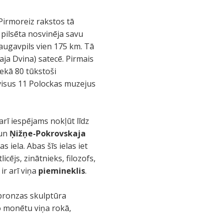
 Pirmoreiz rakstos tā
 pilsēta nosvinēja savu
augavpils vien 175 km. Tā
ja Dvina) satecē. Pirmais
nekā 80 tūkstoši
īt visus 11 Polockas muzejus
arī iespējams nokļūt līdz
un
Ņižņe-Pokrovskaja
 iela. Abas šīs ielas iet
cējs, zinātnieks, filozofs,
ir arī viņa
piemineklis
.
 bronzas skulptūra
 monētu viņa rokā,