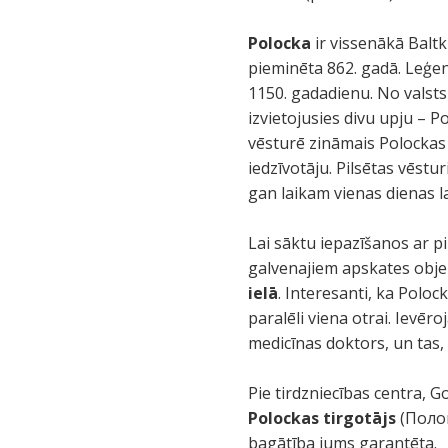
Polocka
ir vissenākā Baltkr
pieminēta 862. gadā. Leģend
1150. gadadienu. No valsts
izvietojusies divu upju – 
vēsturē zināmais Polockas 
iedzīvotāju. Pilsētas vēstur
gan laikam vienas dienas l
Lai sāktu iepazīšanos ar pi
galvenajiem apskates obje
ielā
. Interesanti, ka Poloc
paralēli viena otrai. Ievēr
medicīnas doktors, un tas, 
Pie tirdzniecības centra, 
Polockas tirgotājs
(Полоц
bagātība jums garantēta.