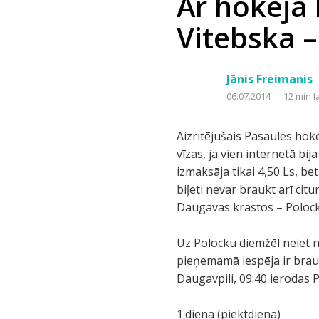
Ar hokeja b
Vitebska –
Jānis Freimanis
06.07.2014
12 min l
Aizritējušais Pasaules hok
vīzas, ja vien internetā bi
izmaksāja tikai 4,50 Ls, bet
biļeti nevar braukt arī cit
Daugavas krastos – Polocku
Uz Polocku diemžēl neiet 
pieņemamā iespēja ir brau
Daugavpili, 09:40 ierodas P
1.diena (piektdiena)