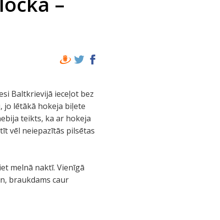
olocka –
i Baltkrievijā ieceļot bez
, jo lētākā hokeja biļete
nebija teikts, ka ar hokeja
īt vēl neiepazītās pilsētas
ziet melnā naktī. Vienīgā
 un, braukdams caur