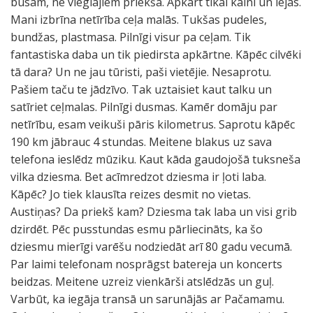
busam, ne vieglajiem priekšā. Apkārt tikai kalni un lejas.
Mani izbrīna netīrība ceļa malās. Tukšas pudeles,
bundžas, plastmasa. Pilnīgi visur pa ceļam. Tik
fantastiska daba un tik piedirsta apkārtne. Kāpēc cilvēki
tā dara? Un ne jau tūristi, paši vietējie. Nesaprotu.
Pašiem taču te jādzīvo. Tak uztaisiet kaut talku un
satīriet ceļmalas. Pilnīgi dusmas. Kamēr domāju par
netīrību, esam veikuši pāris kilometrus. Saprotu kāpēc
190 km jābrauc 4 stundas. Meitene blakus uz sava
telefona ieslēdz mūziku. Kaut kāda gaudojošā tuksneša
vilka dziesma. Bet acīmredzot dziesma ir ļoti laba.
Kāpēc? Jo tiek klausīta reizes desmit no vietas.
Austiņas? Da priekš kam? Dziesma tak laba un visi grib
dzirdēt. Pēc pusstundas esmu pārliecināts, ka šo
dziesmu mierīgi varēšu nodziedāt arī 80 gadu vecumā.
Par laimi telefonam nosprāgst batereja un koncerts
beidzas. Meitene uzreiz vienkārši atslēdzās un guļ.
Varbūt, ka iegāja transā un sarunājās ar Pačamamu.