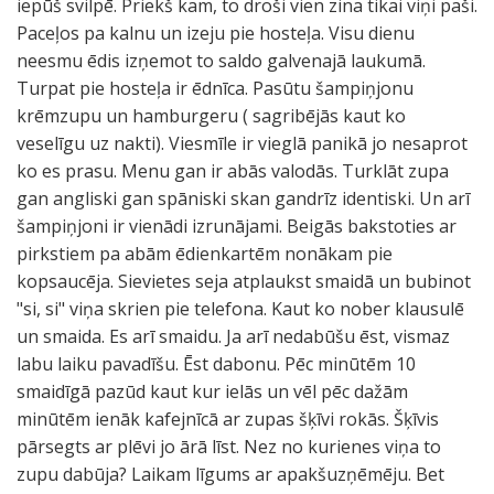
iepūš svilpē. Priekš kam, to droši vien zina tikai viņi paši.
Paceļos pa kalnu un izeju pie hosteļa. Visu dienu
neesmu ēdis izņemot to saldo galvenajā laukumā.
Turpat pie hosteļa ir ēdnīca. Pasūtu šampiņjonu
krēmzupu un hamburgeru ( sagribējās kaut ko
veselīgu uz nakti). Viesmīle ir vieglā panikā jo nesaprot
ko es prasu. Menu gan ir abās valodās. Turklāt zupa
gan angliski gan spāniski skan gandrīz identiski. Un arī
šampiņjoni ir vienādi izrunājami. Beigās bakstoties ar
pirkstiem pa abām ēdienkartēm nonākam pie
kopsaucēja. Sievietes seja atplaukst smaidā un bubinot
"si, si" viņa skrien pie telefona. Kaut ko nober klausulē
un smaida. Es arī smaidu. Ja arī nedabūšu ēst, vismaz
labu laiku pavadīšu. Ēst dabonu. Pēc minūtēm 10
smaidīgā pazūd kaut kur ielās un vēl pēc dažām
minūtēm ienāk kafejnīcā ar zupas šķīvi rokās. Šķīvis
pārsegts ar plēvi jo ārā līst. Nez no kurienes viņa to
zupu dabūja? Laikam līgums ar apakšuzņēmēju. Bet