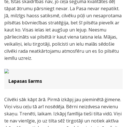
te, īstas skaidrības nav, jo ceļa seguma kvalitātes dēļ
tāpat ātrumu pārsniegt nevar. La Pasa nevar nepatikt.
Jā, milzīgs haoss satiksmē, cilvēku pūļi un nesaprotama
pilsētas būvniecības stratēģija, bet šī pilsēta pievelk ar
kaut ko. Visas ielas iet augšup un lejup. Neesmu
pārliecināts vai pilsētā ir kaut viena taisna iela. Mājas,
veikaliņi, ielu tirgotāji, policisti un ielu malās sēdošie
cilvēki rada neatkārtojamu atmosfēru un es šo pilsētu
iemīlu uzreiz.
Lapasas šarms
Cilvēki sāk kāpt ārā. Pirmā izkāpj jau pieminētā ģimene.
Viņi visu ceļu tā arī nosēdēja. Bērni neizdvesa nevienu
skaņu. Trenēti, laikam. Izkāpj famīlija tieši tilta vidū. Viņi
te nav vienīgie, jo uz tilta sēž tirgotāji un notiek aktīva