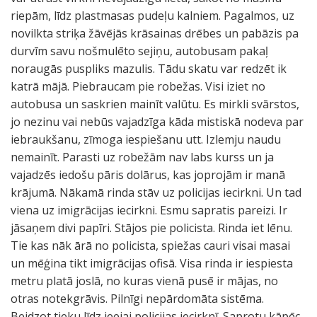
riepām, līdz plastmasas pudeļu kalniem. Pagalmos, uz
novilkta striķa žāvējās krāsainas drēbes un pabāzis pa
durvīm savu nošmulēto sejiņu, autobusam pakaļ
noraugās puspliks mazulis. Tādu skatu var redzēt ik
katrā mājā. Piebraucam pie robežas. Visi iziet no
autobusa un saskrien mainīt valūtu. Es mirkli svārstos,
jo nezinu vai nebūs vajadzīga kāda mistiskā nodeva par
iebraukšanu, zīmoga iespiešanu utt. Izlemju naudu
nemainīt. Parasti uz robežām nav labs kurss un ja
vajadzēs iedošu pāris dolārus, kas joprojām ir manā
krājumā. Nākamā rinda stāv uz policijas iecirkni. Un tad
viena uz imigrācijas iecirkni. Esmu sapratis pareizi. Ir
jāsaņem divi papīri. Stājos pie policista. Rinda iet lēnu.
Tie kas nāk ārā no policista, spiežas cauri visai masai
un mēģina tikt imigrācijas ofisā. Visa rinda ir iespiesta
metru platā joslā, no kuras vienā pusē ir mājas, no
otras notekgrāvis. Pilnīgi nepārdomāta sistēma.
Beidzot tieku līdz ieejai policijas iecirknī. Saprotu kāpēc