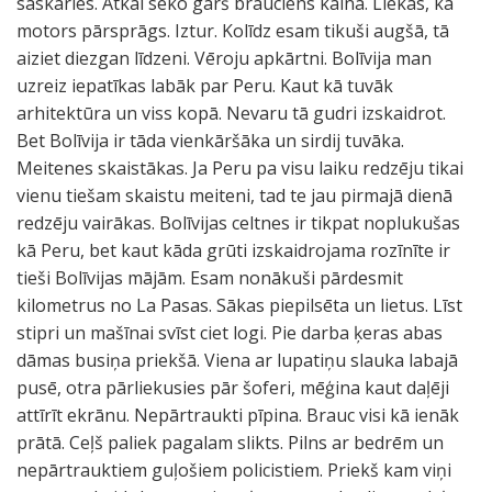
saskāries. Atkal seko garš brauciens kalnā. Liekas, ka
motors pārsprāgs. Iztur. Kolīdz esam tikuši augšā, tā
aiziet diezgan līdzeni. Vēroju apkārtni. Bolīvija man
uzreiz iepatīkas labāk par Peru. Kaut kā tuvāk
arhitektūra un viss kopā. Nevaru tā gudri izskaidrot.
Bet Bolīvija ir tāda vienkāršāka un sirdij tuvāka.
Meitenes skaistākas. Ja Peru pa visu laiku redzēju tikai
vienu tiešam skaistu meiteni, tad te jau pirmajā dienā
redzēju vairākas. Bolīvijas celtnes ir tikpat noplukušas
kā Peru, bet kaut kāda grūti izskaidrojama rozīnīte ir
tieši Bolīvijas mājām. Esam nonākuši pārdesmit
kilometrus no La Pasas. Sākas piepilsēta un lietus. Līst
stipri un mašīnai svīst ciet logi. Pie darba ķeras abas
dāmas busiņa priekšā. Viena ar lupatiņu slauka labajā
pusē, otra pārliekusies pār šoferi, mēģina kaut daļēji
attīrīt ekrānu. Nepārtraukti pīpina. Brauc visi kā ienāk
prātā. Ceļš paliek pagalam slikts. Pilns ar bedrēm un
nepārtrauktiem guļošiem policistiem. Priekš kam viņi