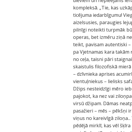
dieviem un nepieejams iena
kompleksā. „Tie, kas uzkāpj
ticējuma iedarbīgumu! Viegli
aizelsusies, paraugies leju
pilnīgi noteikti turpmāk būs
operas, bet izmēru ziņā ne 
teikt, pavisam autentiski –
pa Vjetnamas kara takām ri
no ceļa, taisni pāri staign
skaistulis filozofiskā mierā
– dzīvnieka aprises acumir
vientuļniekus – lielisks s
Džips nesteidzīgi mēro ie
pajokot, ka nez vai ziloņp
virsū džipam. Dāmas neatp
pasažieri – mēs – pēkšņi ir
viņus no kareivīgā ziloņa..
pēdējā mirklī, kas vēl šķī