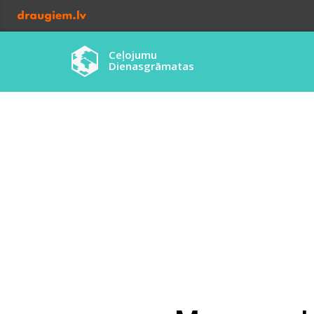
Ceļojumu
Dienasgrāmatas