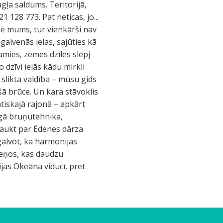
gļa saldums. Teritorijā,
1 128 773. Pat neticas, jo...
pie mums, tur vienkārši nav
galvenās ielas, sajūties kā
amies, zemes dzīles slēpj
 dzīvi ielās kādu mirkli
, slikta valdība – mūsu gids
šā brūce. Un kara stāvoklis
tiskajā rajonā – apkārt
agā bruņutehnika,
 saukt par Ēdenes dārza
galvot, ka harmonijas
teņos, kas daudzu
jas Okeāna viducī, pret