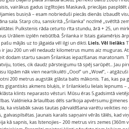
Puisis, vairākus gadus izglītojies Maskavā, priecājas paspīdē
jamies busiņā – esam nobrieduši piecās dienās izbaudīt visu (
eāna sala. Starp citu, sanskritā „Šrilanka” nozīmē „svētītā z
ealitātei. Pulkstenis rāda ceturto rīta stundu, ārā + 25, un mi
s Urāliem izplēn nebūtībā. Šrilanka ir īstais galamērķis ā
ašu mājās uz to jāgaida vēl ilgi un dikti.
Liels. Vēl lielāks
T
ir jau 200 un vēl nedaudz kilometrus mums aiz muguras. At
šeit dodam startu savam Šrilankas iepazīšanas maratonam. Teri
tviju, toties, cik daudz pārsteigumu tā spēj sarūpēt... Jau pi
su lūpām nāk vien neartikulēti „Ooo!” un „Wow!”, - atgāzuši
rsotni 200 metrus augstāk glāsta balts mākonis. Tas, kas pa g
 gigantisks akmens bluķis, ir šrilankiešu lielais lepnums – 
i klāsta klints neparasto vēsturi. Mūsu ēras 5.gadsimtā vietē
as. Valdnieka ārlaulības dēls sarīkoja apvērsumu ģimenes l
da, ka vislabāk savas tautas pārvaldīšana varētu veikties no
galvaspilsētas. Jaunais karalis sapņaini vērās tālēs, kad viņ
bija kā sapnis, kas īstenojies– 200 metrus virs zemes (360m v