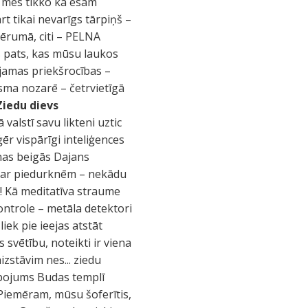
ka mēs tikko kā esam
rt tikai nevarīgs tārpiņš –
vērumā, citi – PELNA
s pats, kas mūsu laukos
ojamas priekšrocības –
isma nozarē – četrvietīgā
Ziedu dievs
valstī savu likteni uztic
ģēr vispārīgi inteliģences
enas beigās Dajans
os ar piedurknēm – nekādu
u! Kā meditatīva straume
 kontrole – metāla detektori
ek pie ieejas atstāt
svētību, noteikti ir viena
zstāvim nes... ziedu
kalpojums Budas templī
. Piemēram, mūsu šoferītis,