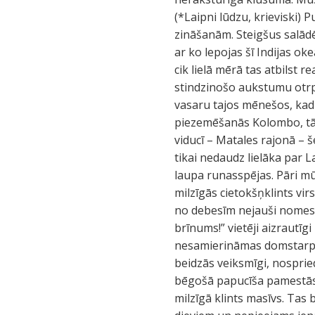
(*Laipni lūdzu, krieviski) 
zināšanām. Steigšus salādē
ar ko lepojas šī Indijas ok
cik lielā mērā tas atbilst r
stindzinošo aukstumu otrpu
vasaru tajos mēnešos, kad p
piezemēšanās Kolombo, tā 
viducī – Matales rajonā – 
tikai nedaudz lielāka par La
laupa runasspējas. Pāri mū
milzīgās cietokšņklints vi
no debesīm nejauši nomests
brīnums!” vietēji aizrautīg
nesamierināmas domstarpīb
beidzās veiksmīgi, nosprie
bēgošā papucīša pamestās, 
milzīgā klints masīvs. Tas 