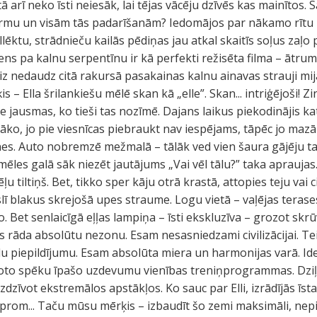
tā arī neko īsti neiesāk, lai tējas vācēju dzīvēs kas mainītos
 karmu un visām tās padarīšanām? Iedomājos par nākamo rītu –
llēktu, strādnieču kailās pēdiņas jau atkal skaitīs soļus zaļo 
ns pa kalnu serpentīnu ir kā perfekti režisēta filma – ātrum
eiz nedaudz citā rakursā pasakainas kalnu ainavas strauji mij
s – Ella šrilankiešu mēlē skan kā „elle”. Skan... intriģējoši!
ne jausmas, ko tieši tas nozīmē. Dajans laikus piekodinājis 
o, jo pie viesnīcas piebraukt nav iespējams, tāpēc jo mazā
s. Auto nobremzē mežmalā – tālāk ved vien šaura gājēju tac
 mēles galā sāk niezēt jautājums „Vai vēl tālu?” taka apraujas
ļu tiltiņš. Bet, tikko sper kāju otrā krastā, attopies teju vai 
ī blakus skrejošā upes straume. Logu vietā – vaļējas terases.
 Bet senlaicīgā eļļas lampiņa – īsti ekskluzīva – grozot skrūv
 rāda absolūtu nezonu. Esam nesasniedzami civilizācijai. Tei
u piepildījumu. Esam absolūta miera un harmonijas varā. Idej
oto spēku īpašo uzdevumu vienības treniņprogrammas. Dziļi
dzīvot ekstremālos apstākļos. Ko sauc par Elli, izrādījās īs
 prom... Taču mūsu mērķis – izbaudīt šo zemi maksimāli, nepi