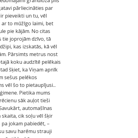
eiedomājami grandiozā pils
atavi pārliecināties par
r pieveikti un tu, vēl
 ar to mūžīgo laimi, bet
aule pie kājām. No citas
 tie joprojām dzīvo, tā
žipi, kas izskatās, kā vēl
akām. Pārsimts metrus nost
retajā koku audzītē pelēkais
t tad šķiet, ka Viņam apnīk
am sešus pelēkos
vēl šo to pietaupījusi...
u ģimene. Pietika mums
ēcienu sāk auļot tieši
 Savukārt, automašīnas
kaita, cik soļu vēl šķir
n pa jokam pabiedēt, –
isu savu harēmu strauji