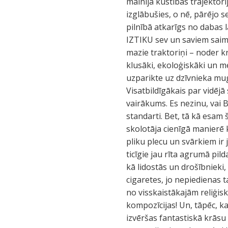
mainīja kustības trajektori
izglābušies, o nē, pārējo s
pilnībā atkarīgs no dabas 
IZTIKU sev un saviem saimn
mazie traktoriņi – noder k
klusāki, ekoloģiskāki un mē
uzparikte uz dzīvnieka mug
Visatbildīgākais par vidējā
vairākums. Es nezinu, vai Bu
standarti. Bet, tā kā esam
skolotāja cienīgā manierē 
pliku plecu un svārkiem ir
ticīgie jau rīta agrumā pild
kā lidostās un drošībnieki
cigaretes, jo nepiedienas t
no visskaistākajām reliģis
kompozīcijas! Un, tāpēc, ka
izvēršas fantastiskā krāsu 