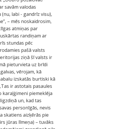
t ar savām valodas
nu, labi - gandrīz visu),
eme”, – mēs noskaidrosim,
rklīgas atmiņas par
rpuskārtas randiņam ar
rīs stundas pēc
rodamies pašā valsts
torijas ziņā šī valsts ir
rmā pieturvieta uz brīdi
 galvas, vērojam, kā
abalu izskatās burtiski kā
„Tas ir astotais pasaules
jo karaļģimeni piemeklēja
igzdiņā un, kad tas
 savas personīgās, nevis
a skatiens aizķērās pie
irs jūras līmeņa) – tuvāks