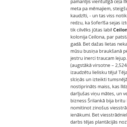
pamanījis vientulīgā ceļa l
meta pa mēmajiem, steigšus
kaudzīti, - un tas viss no
redzu, ka šoferīša sejas izt
tik cilvēks jūtas labi!
Ceilo
kolonija Ceilona, par pats
gadā. Bet dažas lietas neka
mūsu busiņa braukšanā pēkš
jestru inerci traucam lejup.
(augstākā virsotne – 2,524m)
izaudzētu lielisku tēju! T
sīciņās un izteikti tumsnēj
nostiprināts maiss, kas līd
darījušas viņu mātes, un ve
bizness Šrilankā bija britu
nomitinot zinošus viesstrā
ienākumi. Bet viesstrādniek
darbs tējas plantācijās no