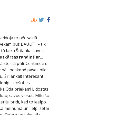
zveidoja to pēc saldā
cilvēkam būs BAUDĪT – tik
 tā laika Šrilanka savus
uskārtas randiņš ar...
sterilā pūlī. Centimetru
nāli noskenē pases bildi,
, Šrilankā!) Interesanti,
ekmīgi cenšoties
 kā Oda priekam! Lidostas
auj savus viesus. Mīlu šo
iju brīdī, kad to ieelpo.
ķa melnumā un lielpilsētai
u: „Dobro pozalovat!*