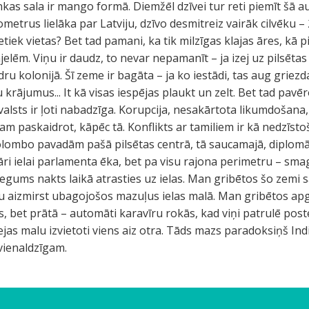
nkas sala ir mango formā. Diemžēl dzīvei tur reti piemīt šā au
ometrus lielāka par Latviju, dzīvo desmitreiz vairāk cilvēku – 2
etiek vietas? Bet tad pamani, ka tik milzīgas klajas āres, kā 
lēm. Viņu ir daudz, to nevar nepamanīt – ja izej uz pilsētas 
u kolonijā. Šī zeme ir bagāta – ja ko iestādi, tas aug griezd
rājumus... It kā visas iespējas plaukt un zelt. Bet tad pavēro
šī valsts ir ļoti nabadzīga. Korupcija, nesakārtota likumdošana
am paskaidrot, kāpēc tā. Konflikts ar tamiliem ir kā nedzīsto
 Kolombo pavadām pašā pilsētas centrā, tā saucamajā, diplomā
 pāri ielai parlamenta ēka, bet pa visu rajona perimetru – sm
zliegums nakts laikā atrasties uz ielas. Man gribētos šo zemi
ru aizmirst ubagojošos mazuļus ielas malā. Man gribētos ap
s, bet prātā – automāti karavīru rokās, kad viņi patrulē pos
as malu izvietoti viens aiz otra. Tāds mazs paradoksiņš Indi
vienaldzīgam.