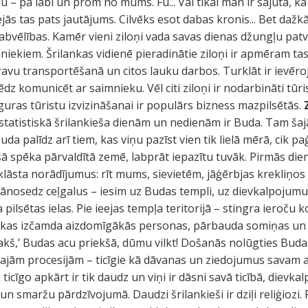
ju – pa labi un prom no mums. Fū... Vai tikai man ir sajūta, 
ejās tas pats jautājums. Cilvēks esot dabas kronis... Bet dažkā
labvēlības. Kamēr vieni ziloņi vada savas dienas džungļu pat
iekiem. Šrilankas vidienē pieradinātie ziloņi ir apmēram ta
ravu transportēšanā un citos lauku darbos. Turklāt ir ievēr
dz komunicēt ar saimnieku. Vēl citi ziloņi ir nodarbināti tūr
uras tūristu izvizināšanai ir populārs bizness mazpilsētās.
 statistiskā šrilankieša dienām un nedienām ir Buda. Tam šajā 
da palīdz arī tiem, kas viņu pazīst vien tik lielā mērā, cik pa
 šā spēka pārvaldītā zemē, labprāt iepazītu tuvāk. Pirmās di
klāsta norādījumus: rīt mums, sievietēm, jāģērbjas krekliņ
 jānosedz ceļgalus – iesim uz Budas templi, uz dievkalpojum
a pilsētas ielas. Pie ieejas tempļa teritorijā – stingra ieroču
, kas izčamda aizdomīgākās personas, pārbauda somiņas un li
akš,’ Budas acu priekšā, dūmu vilkt! Došanās nolūgties Budas 
kajām procesijām – ticīgie kā dāvanas un ziedojumus savam ai
 ticīgo apkārt ir tik daudz un viņi ir dāsni savā ticībā, diev
un smaržu pārdzīvojumā. Daudzi šrilankieši ir dziļi reliģiozi