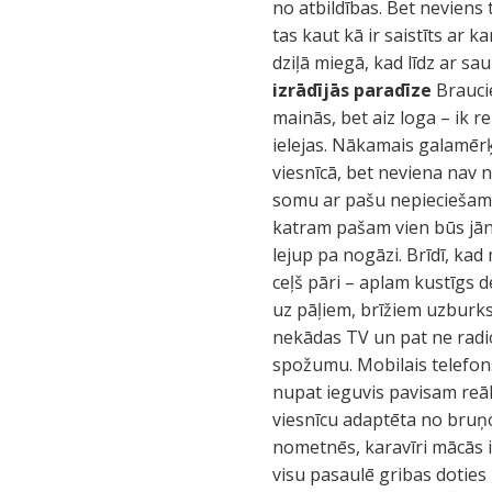
no atbildības. Bet neviens 
tas kaut kā ir saistīts ar
dziļā miegā, kad līdz ar sau
izrādījās paradīze
Braucie
mainās, bet aiz loga – ik r
ielejas. Nākamais galamērķi
viesnīcā, bet neviena nav 
somu ar pašu nepieciešamāk
katram pašam vien būs jāne
lejup pa nogāzi. Brīdī, kad
ceļš pāri – aplam kustīgs dē
uz pāļiem, brīžiem uzburksl
nekādas TV un pat ne radio.
spožumu. Mobilais telefons
nupat ieguvis pavisam reāl
viesnīcu adaptēta no bruņ
nometnēs, karavīri mācās iz
visu pasaulē gribas doties