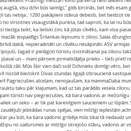
idniekiem. Prasmīgi meistari klinti pārvērta tiem laikiem n
 augšā, visu dzīvi būs laimīgi,” gids ķircinās, bet mēs esam g
 tas nebija... 1200 pakāpieni stāvus debesīs, bet beidzot tie i
p no virsotnes visaugstākā punkta, tad saproti, ka lai nu būs
i tiesīga teikt, ka lieliski zini, kā jūtas cilvēks, kam visa pas
mazāk iespaidīgs Šrilankas lepnums ir ziloņi. Salas džungļos
 brīvā dabā, nepieradināti un cilvēku nesāpināti. ASV armijas d
pojuši, tagad ir pielāgoti tūristu izvizināšanai pa ziloņu t
ai pļavai un – mani pārņem pirmatklājēja prieks – tieši pretī 
 košļā zāli. Mūs šķir vien daži soļi! Dzīvnieks domīgi vēro, be
klī nozūd biezoknī. Divas stundas ilgajā izbraucienā sastop
afari! Pagriezušies atceļam, nenojaušam, ka mammaDaba mums 
brauktu taku pār klajumam, kad uz tas parādās vesela ziloņ
apam tūristi nav piegriezušies, kā bara vadonis ar mežonīgu r
aliek un seko – ar tik pat kareivīgiem saucieniem uz lūpām.
 zaudējuši jebkādas runas spējas, vien milzīgi ieplestām acīm s
. Var jau būt, ka bara vadonis gribēja mūs tikai tā nedaudz u
ra džipu no sadursmes ar milzīgo skrejošo stāvu, vadonis ar v