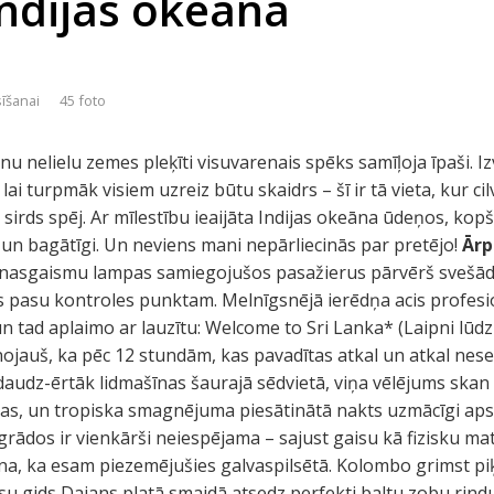
Indijas okeānā
sīšanai
45 foto
enu nelielu zemes pleķīti visuvarenais spēks samīļoja īpaši. I
ai turpmāk visiem uzreiz būtu skaidrs – šī ir tā vieta, kur 
a sirds spēj. Ar mīlestību ieaijāta Indijas okeāna ūdeņos, kopš
un bagātīgi. Un neviens mani nepārliecinās par pretējo!
Ārp
enasgaismu lampas samiegojušos pasažierus pārvērš svešādā 
 pasu kontroles punktam. Melnīgsnējā ierēdņa acis profesio
n tad aplaimo ar lauzītu: Welcome to Sri Lanka* (Laipni lūdzu
nojauš, ka pēc 12 stundām, kas pavadītas atkal un atkal nes
daudz-ērtāk lidmašīnas šaurajā sēdvietā, viņa vēlējums skan
ras, un tropiska smagnējuma piesātinātā nakts uzmācīgi apsk
ādos ir vienkārši neiespējama – sajust gaisu kā fizisku matēr
cina, ka esam piezemējušies galvaspilsētā. Kolombo grimst pi
u gids Dajans platā smaidā atsedz perfekti baltu zobu rind