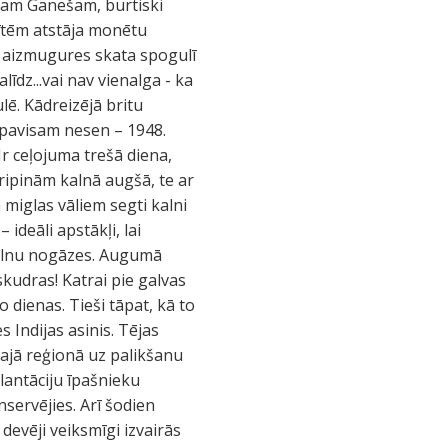
ievam Ganešam, burtiski
cītēm atstāja monētu
 – aizmugures skata spogulī
līdz...vai nav vienalga - ka
lē. Kādreizējā britu
a pavisam nesen – 1948.
Ir ceļojuma trešā diena,
ripinām kalnā augšā, te ar
n miglas vāliem segti kalni
ideāli apstākļi, lai
 kalnu nogāzes. Augumā
skudras! Katrai pie galvas
 dienas. Tieši tāpat, kā to
s Indijas asinis. Tējas
inajā reģionā uz palikšanu
lantāciju īpašnieku
nservējies. Arī šodien
devēji veiksmīgi izvairās