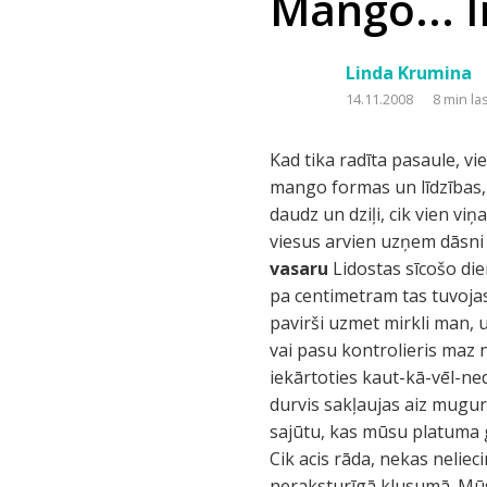
Mango... 
Linda Krumina
14.11.2008
8 min la
Kad tika radīta pasaule, vi
mango formas un līdzības, l
daudz un dziļi, cik vien viņ
viesus arvien uzņem dāsni 
vasaru
Lidostas sīcošo di
pa centimetram tas tuvojas
pavirši uzmet mirkli man, u
vai pasu kontrolieris maz 
iekārtoties kaut-kā-vēl-ne
durvis sakļaujas aiz mugu
sajūtu, kas mūsu platuma gr
Cik acis rāda, nekas nelie
neraksturīgā klusumā. Mūs