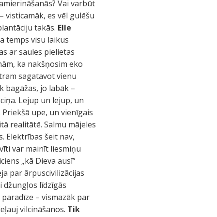
. Samierināšanās? Vai varbūt
 visticamāk, es vēl gulēšu
plantāciju takās.
Elle
a temps visu laikus
as ar saules pielietas
 Zinām, ka nakšņosim eko
katram sagatavot vienu
k bagāžas, jo labāk –
iņa. Lejup un lejup, un
. Priekšā upe, un vienīgais
citā realitātē. Salmu mājeles
 Elektrības šeit nav,
īti var mainīt liesmiņu
ciens „kā Dieva ausī”
a par ārpuscivilizācijas
 džungļos līdzīgās
ta paradīze – vismazāk par
eļauj vilcināšanos.
Tik