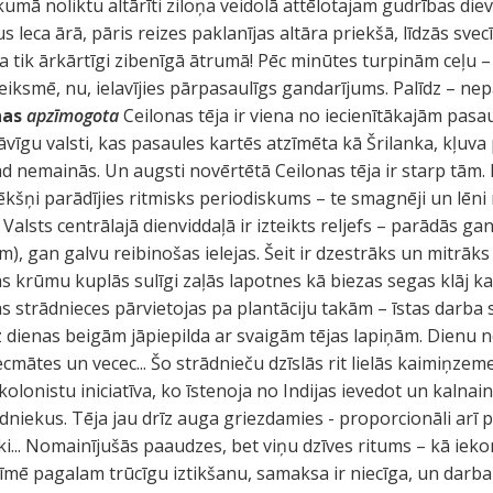
īkumā noliktu altārīti ziloņa veidolā attēlotajam gudrības d
 leca ārā, pāris reizes paklanījas altāra priekšā, līdzās sve
tika tik ārkārtīgi zibenīgā ātrumā! Pēc minūtes turpinām ceļu
eiksmē, nu, ielavījies pārpasaulīgs gandarījums. Palīdz – nepa
nas
apzīmogota
Ceilonas tēja ir viena no iecienītākajām pasau
tāvīgu valsti, kas pasaules kartēs atzīmēta kā Šrilanka, kļuv
d nemainās. Un augsti novērtētā Ceilonas tēja ir starp tām. 
ņi parādījies ritmisks periodiskums – te smagnēji un lēni 
 Valsts centrālajā dienviddaļā ir izteikts reljefs – parādās ga
, gan galvu reibinošas ielejas. Šeit ir dzestrāks un mitrāks – 
ējas krūmu kuplās sulīgi zaļās lapotnes kā biezas segas klāj
ās strādnieces pārvietojas pa plantāciju takām – īstas darba 
z dienas beigām jāpiepilda ar svaigām tējas lapiņām. Dienu no
cmātes un vecec... Šo strādnieču dzīslās rit lielās kaimiņzeme
 kolonistu iniciatīva, ko īstenoja no Indijas ievedot un kalna
dniekus. Tēja jau drīz auga griezdamies - proporcionāli arī p
i... Nomainījušās paaudzes, bet viņu dzīves ritums – kā ieko
zīmē pagalam trūcīgu iztikšanu, samaksa ir niecīga, un darba 