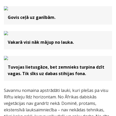
Govis ceļā uz ganībām.
Vakarā visi nāk mājup no lauka.
Tuvojas lietusgāze, bet zemnieks turpina dzīt
vagas. Tik sīks uz dabas stihijas fona.
Savannu nomaina apstrādāti lauki, kuri plešas pa visu
Riftu ieleju līdz horizontam. No Āfrikas dabiskās
veģetācijas nav gandrīz nekā. Dominē, protams,
ekstensīvā lauksaimniecība – nav nekādas tehnikas,