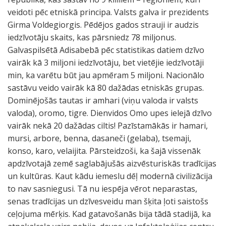
veidoti pēc etniskā principa. Valsts galva ir prezidents
Girma Voldegiorgis. Pēdējos gados strauji ir audzis
iedzīvotāju skaits, kas pārsniedz 78 miljonus.
Galvaspilsētā Adisabebā pēc statistikas datiem dzīvo
vairāk kā 3 miljoni iedzīvotāju, bet vietējie iedzīvotāji
min, ka varētu būt jau apmēram 5 miljoni. Nacionālo
sastāvu veido vairāk kā 80 dažādas etniskās grupas.
Dominējošās tautas ir amhari (viņu valoda ir valsts
valoda), oromo, tigre. Dienvidos Omo upes ielejā dzīvo
vairāk nekā 20 dažādas ciltis! Pazīstamākās ir hamari,
mursi, arbore, benna, dasaneči (gelaba), tsemaji,
konso, karo, velaijita. Pārsteidzoši, ka šajā vissenāk
apdzīvotajā zemē saglabājušās aizvēsturiskās tradīcijas
un kultūras. Kaut kādu iemeslu dēļ modernā civilizācija
to nav sasniegusi. Tā nu iespēja vērot neparastas,
senas tradīcijas un dzīvesveidu man šķita ļoti saistošs
ceļojuma mērķis. Kad gatavošanās bija tādā stadijā, ka