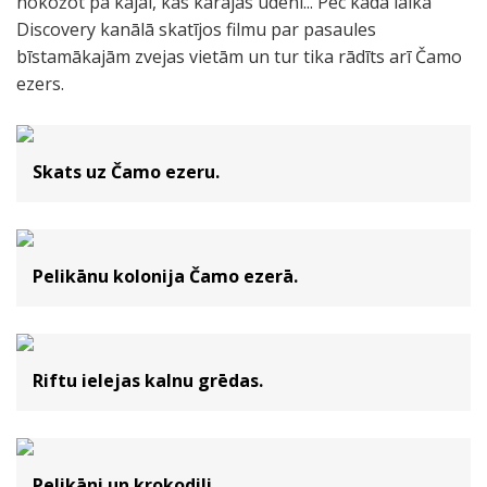
nokožot pa kājai, kas karājas ūdenī... Pēc kāda laika
Discovery kanālā skatījos filmu par pasaules
bīstamākajām zvejas vietām un tur tika rādīts arī Čamo
ezers.
Skats uz Čamo ezeru.
Pelikānu kolonija Čamo ezerā.
Riftu ielejas kalnu grēdas.
Pelikāni un krokodili.