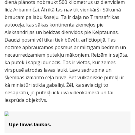
dienā plānots nobraukt 500 kilometrus uz dienvidiem
līdz Arbaminčai. Āfrikā tas nav tik vienkārši. Sākumā
braucam pa labu šoseju. Tā ir daļa no Transāfrikas
autoceļa, kas sākas kontinenta ziemeļos pie
Aleksandrijas un beidzas dienvidos pie Keiptaunas.
Daudzi posmi vēl tikai tiek būvēti, arī Etiopijā. Tas
nozīmē apbraucamos posmus ar milzīgām bedrēm un
necaurredzamiem putekļu mākoņiem. Reizēm ir sajūta,
ka putekļi sāpīgi dur acīs. Tas ir vietās, kur zemes
virspusē atrodas lavas lauki. Lavu sadrupina un
šķembas izmanto ceļa būvē. Bet vulkāniskie putekļi ir
kā miniatūri stikla gabaliņi. Žēl, ka savlaicīgi to
nesapratu, jo putekļi iekļuva videokamerā un tai
iesprūda objektīvs.
Upe lavas laukos.