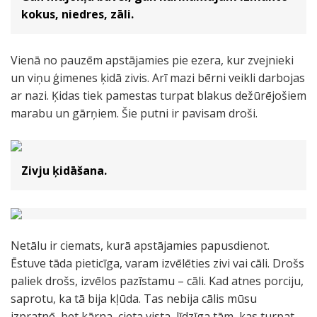
kokus, niedres, zāli.
Vienā no pauzēm apstājamies pie ezera, kur zvejnieki
un viņu ģimenes ķidā zivis. Arī mazi bērni veikli darbojas
ar nazi. Ķidas tiek pamestas turpat blakus dežūrējošiem
marabu un gārņiem. Šie putni ir pavisam droši.
Zivju ķidāšana.
Netālu ir ciemats, kurā apstājamies papusdienot.
Ēstuve tāda pieticīga, varam izvēlēties zivi vai cāli. Drošs
paliek drošs, izvēlos pazīstamu – cāli. Kad atnes porciju,
saprotu, ka tā bija kļūda. Tas nebija cālis mūsu
izpratnē, bet kārna, cieta vista, līdzīga tām, kas turpat