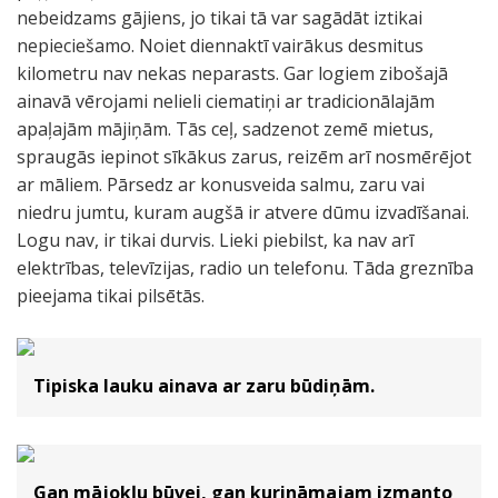
nebeidzams gājiens, jo tikai tā var sagādāt iztikai
nepieciešamo. Noiet diennaktī vairākus desmitus
kilometru nav nekas neparasts. Gar logiem zibošajā
ainavā vērojami nelieli ciematiņi ar tradicionālajām
apaļajām mājiņām. Tās ceļ, sadzenot zemē mietus,
spraugās iepinot sīkākus zarus, reizēm arī nosmērējot
ar māliem. Pārsedz ar konusveida salmu, zaru vai
niedru jumtu, kuram augšā ir atvere dūmu izvadīšanai.
Logu nav, ir tikai durvis. Lieki piebilst, ka nav arī
elektrības, televīzijas, radio un telefonu. Tāda greznība
pieejama tikai pilsētās.
Tipiska lauku ainava ar zaru būdiņām.
Gan mājokļu būvei, gan kurināmajam izmanto