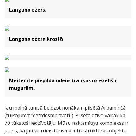
Langano ezers.
Langano ezera krastā
Meitenīte piepilda ūdens traukus uz ēzelīšu
mugurām.
Jau melnā tumsā beidzot nonākam pilsētā Arbaminčā
(tulkojumā: ”četrdesmit avoti”). Pilsētā dzīvo vairāk kā
70 tūkstoši iedzīvotāju. Mūsu naktsmītņu komplekss ir
jauns, kā jau vairums tūrisma infrastruktūras objektu.