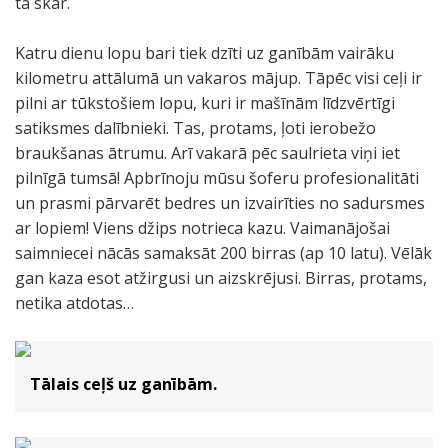
tā skar.
Katru dienu lopu bari tiek dzīti uz ganībām vairāku
kilometru attālumā un vakaros mājup. Tāpēc visi ceļi ir
pilni ar tūkstošiem lopu, kuri ir mašīnām līdzvērtīgi
satiksmes dalībnieki. Tas, protams, ļoti ierobežo
braukšanas ātrumu. Arī vakarā pēc saulrieta viņi iet
pilnīgā tumsā! Apbrīnoju mūsu šoferu profesionalitāti
un prasmi pārvarēt bedres un izvairīties no sadursmes
ar lopiem! Viens džips notrieca kazu. Vaimanājošai
saimniecei nācās samaksāt 200 birras (ap 10 latu). Vēlāk
gan kaza esot atžirgusi un aizskrējusi. Birras, protams,
netika atdotas…
Tālais ceļš uz ganībām.