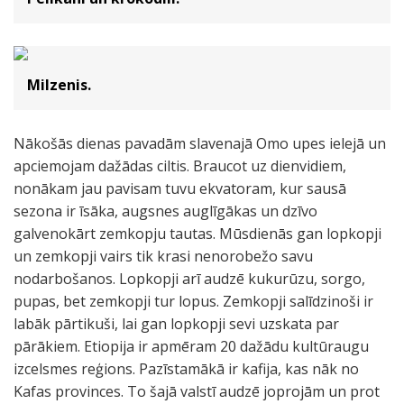
Milzenis.
Nākošās dienas pavadām slavenajā Omo upes ielejā un
apciemojam dažādas ciltis. Braucot uz dienvidiem,
nonākam jau pavisam tuvu ekvatoram, kur sausā
sezona ir īsāka, augsnes auglīgākas un dzīvo
galvenokārt zemkopju tautas. Mūsdienās gan lopkopji
un zemkopji vairs tik krasi nenorobežo savu
nodarbošanos. Lopkopji arī audzē kukurūzu, sorgo,
pupas, bet zemkopji tur lopus. Zemkopji salīdzinoši ir
labāk pārtikuši, lai gan lopkopji sevi uzskata par
pārākiem. Etiopija ir apmēram 20 dažādu kultūraugu
izcelsmes reģions. Pazīstamākā ir kafija, kas nāk no
Kafas provinces. To šajā valstī audzē joprojām un prot