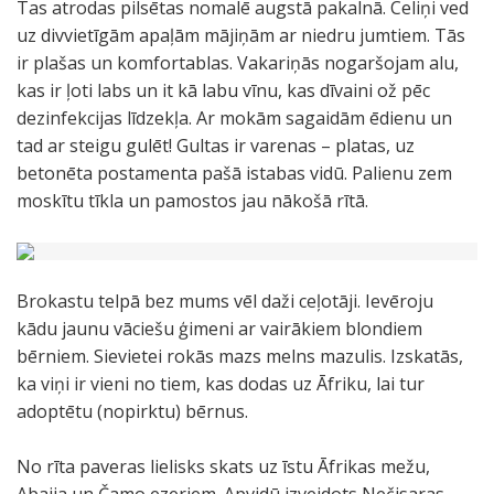
Tas atrodas pilsētas nomalē augstā pakalnā. Celiņi ved
uz divvietīgām apaļām mājiņām ar niedru jumtiem. Tās
ir plašas un komfortablas. Vakariņās nogaršojam alu,
kas ir ļoti labs un it kā labu vīnu, kas dīvaini ož pēc
dezinfekcijas līdzekļa. Ar mokām sagaidām ēdienu un
tad ar steigu gulēt! Gultas ir varenas – platas, uz
betonēta postamenta pašā istabas vidū. Palienu zem
moskītu tīkla un pamostos jau nākošā rītā.
Brokastu telpā bez mums vēl daži ceļotāji. Ievēroju
kādu jaunu vāciešu ģimeni ar vairākiem blondiem
bērniem. Sievietei rokās mazs melns mazulis. Izskatās,
ka viņi ir vieni no tiem, kas dodas uz Āfriku, lai tur
adoptētu (nopirktu) bērnus.
No rīta paveras lielisks skats uz īstu Āfrikas mežu,