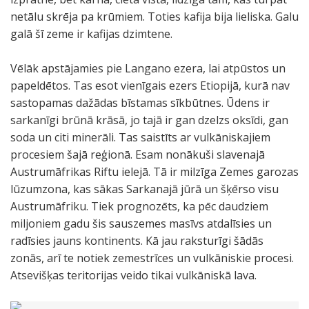
netālu skrēja pa krūmiem. Toties kafija bija lieliska. Galu
galā šī zeme ir kafijas dzimtene.
Vēlāk apstājamies pie Langano ezera, lai atpūstos un
papeldētos. Tas esot vienīgais ezers Etiopijā, kurā nav
sastopamas dažādas bīstamas sīkbūtnes. Ūdens ir
sarkanīgi brūnā krāsā, jo tajā ir gan dzelzs oksīdi, gan
soda un citi minerāli. Tas saistīts ar vulkāniskajiem
procesiem šajā reģionā. Esam nonākuši slavenajā
Austrumāfrikas Riftu ielejā. Tā ir milzīga Zemes garozas
lūzumzona, kas sākas Sarkanajā jūrā un šķērso visu
Austrumāfriku. Tiek prognozēts, ka pēc daudziem
miljoniem gadu šis sauszemes masīvs atdalīsies un
radīsies jauns kontinents. Kā jau raksturīgi šādās
zonās, arī te notiek zemestrīces un vulkāniskie procesi.
Atsevišķas teritorijas veido tikai vulkāniskā lava.