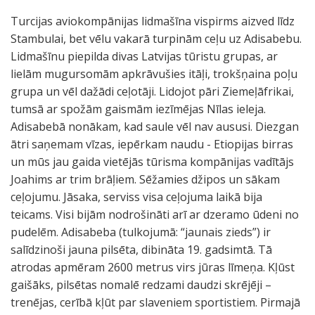
Turcijas aviokompānijas lidmašīna vispirms aizved līdz
Stambulai, bet vēlu vakarā turpinām ceļu uz Adisabebu.
Lidmašīnu piepilda divas Latvijas tūristu grupas, ar
lielām mugursomām apkrāvušies itāļi, trokšņaina poļu
grupa un vēl dažādi ceļotāji. Lidojot pāri Ziemeļāfrikai,
tumsā ar spožām gaismām iezīmējas Nīlas ieleja.
Adisabebā nonākam, kad saule vēl nav aususi. Diezgan
ātri saņemam vīzas, iepērkam naudu - Etiopijas birras
un mūs jau gaida vietējās tūrisma kompānijas vadītājs
Joahims ar trim brāļiem. Sēžamies džipos un sākam
ceļojumu. Jāsaka, serviss visa ceļojuma laikā bija
teicams. Visi bijām nodrošināti arī ar dzeramo ūdeni no
pudelēm. Adisabeba (tulkojumā: “jaunais zieds”) ir
salīdzinoši jauna pilsēta, dibināta 19. gadsimtā. Tā
atrodas apmēram 2600 metrus virs jūras līmeņa. Kļūst
gaišāks, pilsētas nomalē redzami daudzi skrējēji –
trenējas, cerībā kļūt par slaveniem sportistiem. Pirmajā