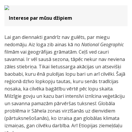
Interese par mūsu džipiem
Lai gan diennakti gandrīz nav gulēts, par miegu
nedomāju. Aiz loga zib ainas kā no
National Geographic
filmām vai ģeogrāfijas grāmatām. Ceļš ved cauri
savannai. Ir vēl sausā sezona, tāpēc nekur nav neviena
zāles stiebriņa. Tikai lietussarga akācijas un atsevišķi
baobabi, kuru ēnā pulcējas lopu bari un arī cilvēki. Šajā
reģionā dzīvo lopkopju tautas, kuru senās tradīcijas
nosaka, ka cilvēka bagātību vērtē pēc lopu skaita.
Milzīgie govju un kazu bari intensīvi iznīcina veģetāciju
un savanna pamazām pārvēršas tuksnesī. Globāla
problēma ir Sāhela zonas virzīšanās uz dienvidiem
(pārtuksnešošanās), ko izraisa gan globālas klimata
izmaiņas, gan cilvēku darbība. Arī Etiopijas ziemeļdaļu