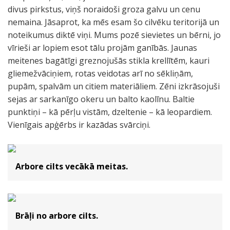
divus pirkstus, viņš noraidoši groza galvu un cenu
nemaina. Jāsaprot, ka mēs esam šo cilvēku teritorijā un
noteikumus diktē viņi. Mums pozē sievietes un bērni, jo
vīrieši ar lopiem esot tālu projām ganībās. Jaunas
meitenes bagātīgi greznojušās stikla krellītēm, kauri
gliemežvāciņiem, rotas veidotas arī no sēkliņām,
pupām, spalvām un citiem materiāliem. Zēni izkrāsojuši
sejas ar sarkanīgo okeru un balto kaolīnu. Baltie
punktiņi – kā pērļu vistām, dzeltenie – kā leopardiem.
Vienīgais apģērbs ir kazādas svārciņi.
Arbore cilts vecākā meitas.
Brāļi no arbore cilts.