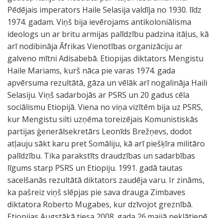
Pēdējais imperators Haile Selasija valdīja no 1930. līdz
1974. gadam. Viņš bija ievērojams antikoloniālisma
ideologs un ar britu armijas palīdzību padzina itāļus, kā
arī nodibināja Āfrikas Vienotības organizāciju ar
galveno mītni Adisabebā. Etiopijas diktators Mengistu
Haile Mariams, kurš nāca pie varas 1974. gada
apvērsuma rezultātā, gāza un vēlāk arī nogalināja Haili
Selasiju. Viņš sadarbojās ar PSRS un 20 gadus cēla
sociālismu Etiopijā. Viena no viņa vizītēm bija uz PSRS,
kur Mengistu silti uzņēma toreizējais Komunistiskās
partijas ģenerālsekretārs Leonīds Brežņevs, dodot
atļauju sākt karu pret Somāliju, kā arī piešķīra militāro
palīdzību. Tika parakstīts draudzības un sadarbības
līgums starp PSRS un Etiopiju. 1991. gadā tautas
sacelšanās rezultātā diktators zaudēja varu. Ir zināms,
ka pašreiz viņš slēpjas pie sava drauga Zimbaves
diktatora Roberto Mugabes, kur dzīvojot greznībā.
Etiopijas Augstākā tiesa 2008. gada 26.maijā neklātienē