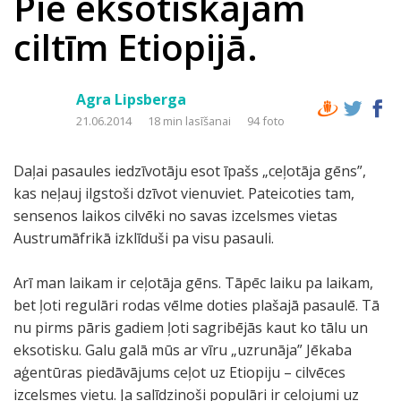
Pie eksotiskajām
ciltīm Etiopijā.
Agra Lipsberga
21.06.2014
18 min lasīšanai
94 foto
Daļai pasaules iedzīvotāju esot īpašs „ceļotāja gēns”,
kas neļauj ilgstoši dzīvot vienuviet. Pateicoties tam,
sensenos laikos cilvēki no savas izcelsmes vietas
Austrumāfrikā izklīduši pa visu pasauli.
Arī man laikam ir ceļotāja gēns. Tāpēc laiku pa laikam,
bet ļoti regulāri rodas vēlme doties plašajā pasaulē. Tā
nu pirms pāris gadiem ļoti sagribējās kaut ko tālu un
eksotisku. Galu galā mūs ar vīru „uzrunāja” Jēkaba
aģentūras piedāvājums ceļot uz Etiopiju – cilvēces
izcelsmes vietu. Ja salīdzinoši populāri ir ceļojumi uz