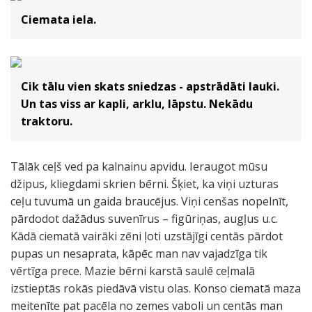
Ciemata iela.
Cik tālu vien skats sniedzas - apstrādāti lauki.
Un tas viss ar kapli, arklu, lāpstu. Nekādu
traktoru.
Tālāk ceļš ved pa kalnainu apvidu. Ieraugot mūsu
džipus, kliegdami skrien bērni. Šķiet, ka viņi uzturas
ceļu tuvumā un gaida braucējus. Viņi cenšas nopelnīt,
pārdodot dažādus suvenīrus – figūriņas, augļus u.c.
Kādā ciematā vairāki zēni ļoti uzstājīgi centās pārdot
pupas un nesaprata, kāpēc man nav vajadzīga tik
vērtīga prece. Mazie bērni karstā saulē ceļmalā
izstieptās rokās piedāvā vistu olas. Konso ciematā maza
meitenīte pat pacēla no zemes vaboli un centās man