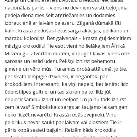
Abaija un Čamo ezeriem. Apvidū izveidots Nečisaras
nacionālais parks – viens no deviņiem valstī. Ceļojuma
pēdējā dienā mēs šeit atgriežamies un dodamies
izbraucienā ar laivām pa ezeru. Zilganā dūmakā tīti
kalni, krastā ziedošas lietussarga akācijas, pelikānu un
marabu kolonijas. Bet galvenais – krastā guļ desmitiem
milzīgu krokodilu! Tie esot vieni no lielākajiem Āfrikā.
Milzeņi guļ atvērtām mutēm, ieraugot laivas, viens otrs
sarosās un ieslīd ūdenī. Pēkšņi iznirst behemotu
ģimene un vēro mūs. Turamies drošā attālumā, jo šie,
pēc skata lempīgie dzīvnieki, ir negantāki par
krokodiliem. Interesanti, ka viņi nepeld, bet ienirst līdz
ūdenstilpes gultnei un tad skrien pa to, līdz jūt
nepieciešamību iznirt un ieelpot. Un ja nu tāds iznirst
zem laivas? Simboliskais sargs ar šaujamo laikam gan
neko līdzēt nevarētu. Krastā rosās zvejnieki. Viņu
peldrīkus nevar saukt par laivām vai plostiem Tie ir
pāris kopā sasieti baļķēni. Reizēm kāds krokodils