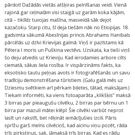
pārdot! Dažādās vietās atšķiras pelnīšanas veidi. Vienā
rajonā gar ceļmalām visi staigā uz garām koka kājām,
citā – tiklīdz tuvojas mašīna, masveidā sāk dejot
kazačoku. Starp citu, šī deja tiešām nāk no Etiopijas. 18.
gadsimta sākumā Abesīnijas princis Abrahams Hanibals
pārcēlās uz dzīvi Krievijas galmā. Viņš ir pazīstams kā
Pētera I moris un Puškina vectēvs. Uzskata, ka tieši viņš
šo deju atvedis uz Krieviju. Kad ierodamies arbore cilts
ciematā, sākas liela rosība. Ir vispārzināms fakts, ka
eksotisko tautu peļņas avots ir fotografēšanās un savu
tradīciju demonstrēšana tūristiem. (Galu galā mēs uz
Dziesmu svētkiem arī pērkam biļetes, tātad, maksājam.)
Tiekam informēti, ka viens fotoaparāta „klikšķis” maksā
3 birras par pieaugušu cilvēku, 2 birras par bērnu un 1
birra par mazuli mātei klēpī. Šie cilvēki varbūt neprot
lasīt un rakstīt, bet rēķināt iemācījušies izcili. Pāris
sprīžu garš melns cilvēciņš, kad aicinu viņu pozēt, rāda
trīs pirkstiņus, sak, jāmaksā trīs birras. Kad es rādu