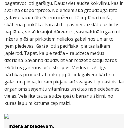
pagatavot ļoti garšīgu. Daudzviet audzē kokvilnu, kas ir
svarīga eksportprece. No endēmiska graudauga tefa
gatavo nacionālo ēdienu inžeru. Tā ir plāna tumša,
skābena pankūka. Parasti to pasniedz izklātu uz lielas
paplātes, virsū kraujot dārzeņus, sasmalcinātu gaļu utt.
Inžeru plēš ar pirkstiem nelielos gabaliņos un ar to
ņem piedevas. Garša ļoti specifiska, pie tās laikam
jāpierod. Tāpat, kā pie tedža – raudzēta medus
dzēriena. Savannā daudzviet var redzēt akāciju zaros
iekārtus garenus bišu stropus. Medus ir vērtīgs
pārtikas produkts. Lopkopji pārtiek galvenokārt no
gaļas un piena, kuram piejauc arī svaigas lopu asinis, lai
organisms saņemtu vitamīnus un citas nepieciešamas
vielas. Velaijita tauta audzē īpašu banānu šķirni, no
kuras lapu mīkstuma cep maizi.
Inžera ar piedevām.