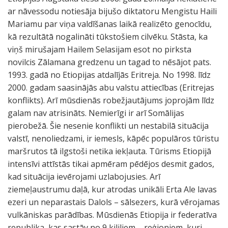
ar nāvessodu notiesāja bijušo diktatoru Mengistu Haili
Mariamu par viņa valdīšanas laikā realizēto genocīdu,
kā rezultātā nogalināti tūkstošiem cilvēku. Stāsta, ka
viņš mirušajam Hailem Selasijam esot no pirksta
novilcis Zālamana gredzenu un tagad to nēsājot pats.
1993. gadā no Etiopijas atdalījās Eritreja. No 1998. līdz
2000. gadam saasinājās abu valstu attiecības (Eritrejas
konflikts). Arī mūsdienās robežjautājums joprojām līdz
galam nav atrisināts. Nemierīgi ir arī Somālijas
pierobežā. Šie nesenie konflikti un nestabilā situācija
valstī, nenoliedzami, ir iemesls, kāpēc populāros tūristu
maršrutos tā ilgstoši netika iekļauta. Tūrisms Etiopijā
intensīvi attīstās tikai apmēram pēdējos desmit gados,
kad situācija ievērojami uzlabojusies. Arī
ziemeļaustrumu daļā, kur atrodas unikāli Erta Ale lavas
ezeri un neparastais Dalols – sālsezers, kurā vērojamas
vulkāniskas parādības. Mūsdienās Etiopija ir federatīva
republika, kas sastāv no 9 kililiem – reģioniem, kuri