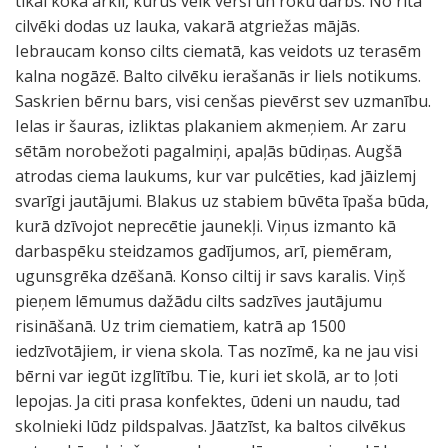
tikai koka arkli, kurus velk vērši un roku darbs. No rīta
cilvēki dodas uz lauka, vakarā atgriežas mājās.
Iebraucam konso cilts ciematā, kas veidots uz terasēm
kalna nogāzē. Balto cilvēku ierašanās ir liels notikums.
Saskrien bērnu bars, visi cenšas pievērst sev uzmanību.
Ielas ir šauras, izliktas plakaniem akmeņiem. Ar zaru
sētām norobežoti pagalmiņi, apaļās būdiņas. Augšā
atrodas ciema laukums, kur var pulcēties, kad jāizlemj
svarīgi jautājumi. Blakus uz stabiem būvēta īpaša būda,
kurā dzīvojot neprecētie jaunekļi. Viņus izmanto kā
darbaspēku steidzamos gadījumos, arī, piemēram,
ugunsgrēka dzēšanā. Konso ciltij ir savs karalis. Viņš
pieņem lēmumus dažādu cilts sadzīves jautājumu
risināšanā. Uz trim ciematiem, katrā ap 1500
iedzīvotājiem, ir viena skola. Tas nozīmē, ka ne jau visi
bērni var iegūt izglītību. Tie, kuri iet skolā, ar to ļoti
lepojas. Ja citi prasa konfektes, ūdeni un naudu, tad
skolnieki lūdz pildspalvas. Jāatzīst, ka baltos cilvēkus