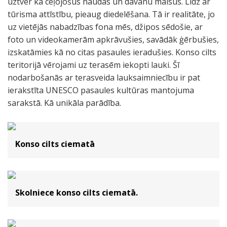
uztver kā ceļojošus naudas un dāvanu maisus. Līdz ar
tūrisma attīstību, pieaug diedelēšana. Tā ir realitāte, jo
uz vietējās nabadzības fona mēs, džipos sēdošie, ar
foto un videokamerām apkrāvušies, savādāk ģērbušies,
izskatāmies kā no citas pasaules ieradušies. Konso cilts
teritorijā vērojami uz terasēm iekopti lauki. Šī
nodarbošanās ar terasveida lauksaimniecību ir pat
ierakstīta UNESCO pasaules kultūras mantojuma
sarakstā. Kā unikāla parādība.
Konso cilts ciematā
Skolniece konso cilts ciematā.