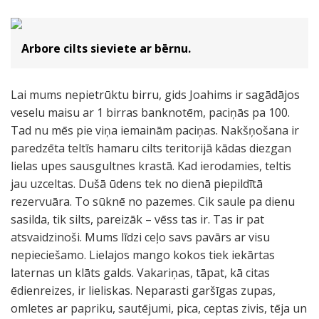
Arbore cilts sieviete ar bērnu.
Lai mums nepietrūktu birru, gids Joahims ir sagādājos
veselu maisu ar 1 birras banknotēm, paciņās pa 100.
Tad nu mēs pie viņa iemainām paciņas. Nakšņošana ir
paredzēta teltīs hamaru cilts teritorijā kādas diezgan
lielas upes sausgultnes krastā. Kad ierodamies, teltis
jau uzceltas. Dušā ūdens tek no dienā piepildītā
rezervuāra. To sūknē no pazemes. Cik saule pa dienu
sasilda, tik silts, pareizāk – vēss tas ir. Tas ir pat
atsvaidzinoši. Mums līdzi ceļo savs pavārs ar visu
nepieciešamo. Lielajos mango kokos tiek iekārtas
laternas un klāts galds. Vakariņas, tāpat, kā citas
ēdienreizes, ir lieliskas. Neparasti garšīgas zupas,
omletes ar papriku, sautējumi, pica, ceptas zivis, tēja un