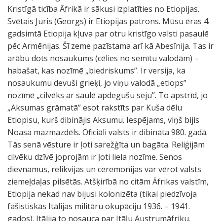
Kristīgā ticība Āfrikā ir sākusi izplatīties no Etiopijas.
Svētais Juris (Georgs) ir Etiopijas patrons. Mūsu ēras 4.
gadsimtā Etiopija kļuva par otru kristīgo valsti pasaulē
pēc Armēnijas. Šī zeme pazīstama arī kā Abesīnija. Tas ir
arābu dots nosaukums (cēlies no semītu valodām) –
habašat, kas nozīmē „biedriskums”. Ir versija, ka
nosaukumu devuši grieķi, jo viņu valodā „etiops”
nozīmē „cilvēks ar saulē apdegušu seju”. To apstrīd, jo
„Aksumas grāmatā” esot rakstīts par Kuša dēlu
Etiopisu, kurš dibinājis Aksumu. Iespējams, viņš bijis
Noasa mazmazdēls. Oficiāli valsts ir dibināta 980. gadā.
Tās senā vēsture ir ļoti sarežģīta un bagāta. Reliģijām
cilvēku dzīvē joprojām ir ļoti liela nozīme. Senos
dievnamus, relikvijas un ceremonijas var vērot valsts
ziemeļdaļas pilsētās. Atšķirībā no citām Āfrikas valstīm,
Etiopija nekad nav bijusi kolonizēta (tikai piedzīvoja
fašistiskās Itālijas militāru okupāciju 1936. – 1941.
gados). Itālija to nosauca par Itāļu Austrumāfriku.