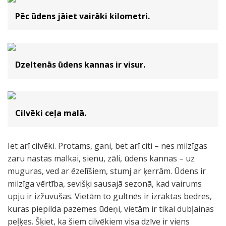
Pēc ūdens jāiet vairāki kilometri.
Dzeltenās ūdens kannas ir visur.
Cilvēki ceļa malā.
Iet arī cilvēki. Protams, gani, bet arī citi – nes milzīgas
zaru nastas malkai, sienu, zāli, ūdens kannas – uz
muguras, ved ar ēzelīšiem, stumj ar ķerrām. Ūdens ir
milzīga vērtība, sevišķi sausajā sezonā, kad vairums
upju ir izžuvušas. Vietām to gultnēs ir izraktas bedres,
kuras piepilda pazemes ūdeņi, vietām ir tikai dubļainas
peļķes. Šķiet, ka šiem cilvēkiem visa dzīve ir viens