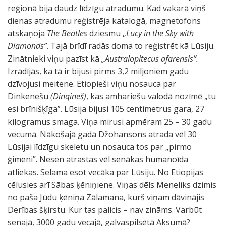
reģionā bija daudz līdzīgu atradumu. Kad vakarā viņš
dienas atradumu reģistrēja katalogā, magnetofons
atskaņoja
The Beatles
dziesmu „
Lucy in the Sky with
Diamonds”
. Tajā brīdī radās doma to reģistrēt kā Lūsiju.
Zinātnieki viņu pazīst kā
„Australopitecus afarensis”.
Izrādījās, ka tā ir bijusi pirms 3,2 miljoniem gadu
dzīvojusi meitene. Etiopieši viņu nosauca par
Dinkenešu
(Dinqineš)
, kas amhariešu valodā nozīmē „tu
esi brīnišķīga”. Lūsija bijusi 105 centimetrus gara, 27
kilogramus smaga. Viņa mirusi apmēram 25 – 30 gadu
vecumā. Nākošajā gadā Džohansons atrada vēl 30
Lūsijai līdzīgu skeletu un nosauca tos par „pirmo
ģimeni”. Nesen atrastas vēl senākas humanoīda
atliekas. Selama esot vecāka par Lūsiju. No Etiopijas
cēlusies arī Sābas ķēniņiene. Viņas dēls Meneliks dzimis
no paša Jūdu ķēniņa Zālamana, kurš viņam dāvinājis
Derības šķirstu. Kur tas palicis – nav zināms. Varbūt
senajā, 3000 gadu vecajā, galvaspilsētā Aksumā?