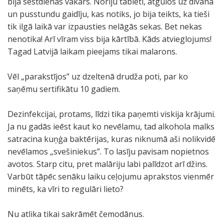
bija sestdienas vakars. Noriju tableti, atgūlos uz dīvāna
un pusstundu gaidīju, kas notiks, jo bija teikts, ka tieši
tik ilgā laikā var izpausties nelāgās sekas. Bet nekas
nenotika! Arī vīram viss bija kārtībā. Kāds atvieglojums!
Tagad Latvijā laikam pieejams tikai malarons.
Vēl „parakstījos” uz dzeltenā drudža poti, par ko
saņēmu sertifikātu 10 gadiem.
Dezinfekcijai, protams, līdzi tika paņemti viskija krājumi.
Ja nu gadās ieēst kaut ko nevēlamu, tad alkohola malks
satracina kuņģa baktērijas, kuras niknumā aši nolikvidē
nevēlamos „svešiniekus”. To lasīju pavisam nopietnos
avotos. Starp citu, pret malāriju labi palīdzot arī džins.
Varbūt tāpēc senāku laiku ceļojumu aprakstos vienmēr
minēts, ka vīri to regulāri lieto?
Nu atlika tikai sakrāmēt čemodānus.