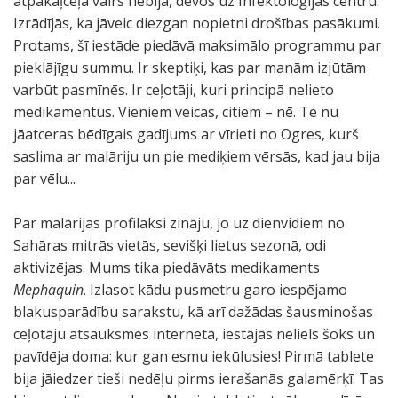
atpakaļceļa vairs nebija, devos uz Infektoloģijas centru.
Izrādījās, ka jāveic diezgan nopietni drošības pasākumi.
Protams, šī iestāde piedāvā maksimālo programmu par
pieklājīgu summu. Ir skeptiķi, kas par manām izjūtām
varbūt pasmīnēs. Ir ceļotāji, kuri principā nelieto
medikamentus. Vieniem veicas, citiem – nē. Te nu
jāatceras bēdīgais gadījums ar vīrieti no Ogres, kurš
saslima ar malāriju un pie mediķiem vērsās, kad jau bija
par vēlu...
Par malārijas profilaksi zināju, jo uz dienvidiem no
Sahāras mitrās vietās, sevišķi lietus sezonā, odi
aktivizējas. Mums tika piedāvāts medikaments
Mephaquin
. Izlasot kādu pusmetru garo iespējamo
blakusparādību sarakstu, kā arī dažādas šausminošas
ceļotāju atsauksmes internetā, iestājās neliels šoks un
pavīdēja doma: kur gan esmu iekūlusies! Pirmā tablete
bija jāiedzer tieši nedēļu pirms ierašanās galamērķī. Tas