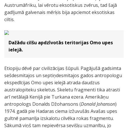
Austrumāfriku, lai vērotu eksotiskus zvērus, tad šajā
gadījumā galvenais mērķis bija apciemot eksotiskas
ciltis.
Dažādu cilšu apdzīvotās teritorijas Omo upes
ielejā.
Etiopiju dēvē par civilizācijas šūpuli. Pagājušā gadsimta
sešdesmitajos un septiņdesmitajos gados antropologu
ekspedīcijas Omo upes ielejā atrada daudzus
australopiteku skeletus. Skeletu fragmenti tika atrasti
arī netālajā Kenijā pie Turkana ezera. Amerikāņu
antropologs Donalds Džohansons (
Donald Johanson
)
1974. gadā pie Hadaras ciema izžuvušās Avašas upes
gultnē pamanīja izskalotu cilvēka rokas fragmentu.
Sākumā viņš tam nepievērsa sevišķu uzmanību, jo