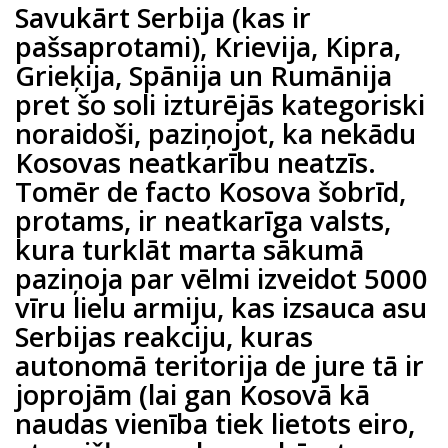
Savukārt Serbija (kas ir
pašsaprotami), Krievija, Kipra,
Grieķija, Spānija un Rumānija
pret šo soli izturējās kategoriski
noraidoši, paziņojot, ka nekādu
Kosovas neatkarību neatzīs.
Tomēr de facto Kosova šobrīd,
protams, ir neatkarīga valsts,
kura turklāt marta sākumā
paziņoja par vēlmi izveidot 5000
vīru lielu armiju, kas izsauca asu
Serbijas reakciju, kuras
autonomā teritorija de jure tā ir
joprojām (lai gan Kosovā kā
naudas vienība tiek lietots eiro,