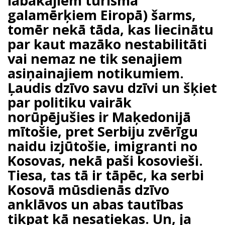
labākajiem tūrisma
galamērķiem Eiropā) šarms,
tomēr nekā tāda, kas liecinātu
par kaut mazāko nestabilitāti
vai nemaz ne tik senajiem
asiņainajiem notikumiem.
Ļaudis dzīvo savu dzīvi un šķiet
par politiku vairāk
norūpējušies ir Maķedonijā
mītošie, pret Serbiju zvērīgu
naidu izjūtošie, imigranti no
Kosovas, nekā paši kosovieši.
Tiesa, tas tā ir tāpēc, ka serbi
Kosovā mūsdienās dzīvo
anklāvos un abas tautības
tikpat kā nesatiekas. Un, ja