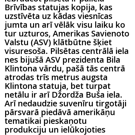
Brīvības statujas kopija, kas
uzstīvēta uz kādas viesnīcas
jumta un arī vēlāk visu laiku ko
tur uzturos, Amerikas Savienoto
Valstu (ASV) klātbūtne šķiet
visuresoša. Pilsētas centrālā iela
nes bijušā ASV prezidenta Bila
Klintona vārdu, pašā tās centrā
atrodas trīs metrus augsta
Klintona statuja, bet turpat
netālu ir arī Džordža Buša iela.
Arī nedaudzie suvenīru tirgotāji
pārsvarā piedāvā amerikāņu
tematikai pieskaņotu
produkciju un ielūkojoties