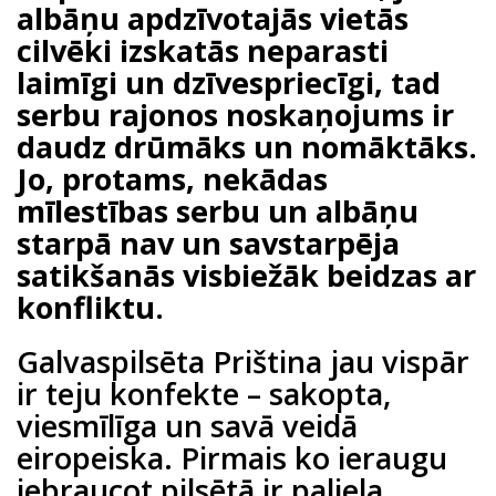
albāņu apdzīvotajās vietās
cilvēki izskatās neparasti
laimīgi un dzīvespriecīgi, tad
serbu rajonos noskaņojums ir
daudz drūmāks un nomāktāks.
Jo, protams, nekādas
mīlestības serbu un albāņu
starpā nav un savstarpēja
satikšanās visbiežāk beidzas ar
konfliktu.
Galvaspilsēta Priština jau vispār
ir teju konfekte – sakopta,
viesmīlīga un savā veidā
eiropeiska. Pirmais ko ieraugu
iebraucot pilsētā ir paliela