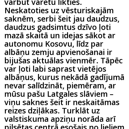
varbūt varētu likties.
Neskatoties uz vēsturiskajām
saknēm, serbi šeit jau daudzus,
daudzus gadsimtus dzīvo ļoti
mazā skaitā un idejas sākot ar
autonomu Kosovu, līdz par
albāņu zemju apvienošanai ir
bijušas aktuālas vienmēr. Tāpēc
var ļoti labi saprast vietējos
albāņus, kurus nekādā gadījumā
nevar salīdzināt, piemēram, ar
mūsu pašu Latgales slāviem –
viņu saknes šeit ir neskaitāmas
reizes dziļākas. Turklāt uz
valstiskuma apziņu norāda arī
pilsētas centrā esošais no lieliem