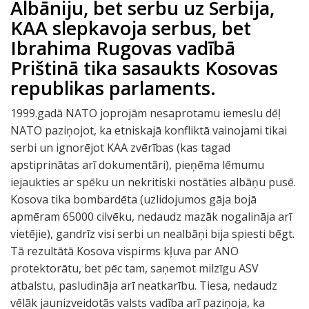
Albāniju, bet serbu uz Serbija,
KAA slepkavoja serbus, bet
Ibrahima Rugovas vadībā
Prištinā tika sasaukts Kosovas
republikas parlaments.
1999.gadā NATO joprojām nesaprotamu iemeslu dēļ
NATO paziņojot, ka etniskajā konfliktā vainojami tikai
serbi un ignorējot KAA zvērības (kas tagad
apstiprinātas arī dokumentāri), pieņēma lēmumu
iejaukties ar spēku un nekritiski nostāties albāņu pusē.
Kosova tika bombardēta (uzlidojumos gāja bojā
apmēram 65000 cilvēku, nedaudz mazāk nogalināja arī
vietējie), gandrīz visi serbi un nealbāņi bija spiesti bēgt.
Tā rezultātā Kosova vispirms kļuva par ANO
protektorātu, bet pēc tam, saņemot milzīgu ASV
atbalstu, pasludināja arī neatkarību. Tiesa, nedaudz
vēlāk jaunizveidotās valsts vadība arī paziņoja, ka