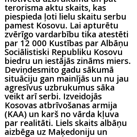
terorisma aktu skaits, kas
piespieda ļoti lielu skaitu serbu
pamest Kosovu. Lai apturētu
zvērīgo vardarbību tika atestēti
par 12 000 Kustības par Albāņu
Sociālistiski Republiku Kosovu
biedru un iestājās zināms miers.
Deviņdesmito gadu sākumā
situāciju gan mainījās un nu jau
agresīvus uzbrukumus sāka
veikt arī serbi. Izveidojās
Kosovas atbrīvošanas armija
(KAA) un karš no vārda kļuva
par realitāti. Liels skaits albāņu
aizbēga uz Maķedoniju un