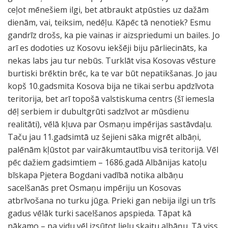
ceļot mēnešiem ilgi, bet atbraukt atpūsties uz dažām
dienām, vai, teiksim, nedēļu. Kāpēc tā nenotiek? Esmu
gandrīz drošs, ka pie vainas ir aizspriedumi un bailes. Jo
arī es dodoties uz Kosovu iekšēji biju pārliecināts, ka
nekas labs jau tur nebūs. Turklāt visa Kosovas vēsture
burtiski brēktin brēc, ka te var būt nepatikšanas. Jo jau
kopš 10.gadsmita Kosova bija ne tikai serbu apdzīvota
teritorija, bet arī topošā valstiskuma centrs (šī iemesla
dēļ serbiem ir dubultgrūti sadzīvot ar mūsdienu
realitāti), vēlā kļuva par Osmaņu impērijas sastāvdaļu.
Taču jau 11.gadsimtā uz šejieni sāka migrēt albāņi,
palēnām kļūstot par vairākumtautību visā teritorijā. Vēl
pēc dažiem gadsimtiem – 1686.gadā Albānijas katoļu
bīskapa Pjetera Bogdani vadībā notika albāņu
sacelšanās pret Osmaņu impēriju un Kosovas
atbrīvošana no turku jūga. Prieki gan nebija ilgi un trīs
gadus vēlāk turki sacelšanos apspieda. Tāpat kā
nākamo – pa vidu vēl izsūtot lielu skaitu albāņu. Tā viss