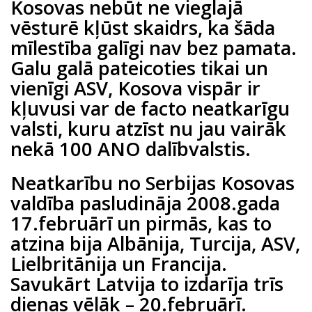
Kosovas nebūt ne vieglajā
vēsturē kļūst skaidrs, ka šāda
mīlestība galīgi nav bez pamata.
Galu galā pateicoties tikai un
vienīgi ASV, Kosova vispār ir
kļuvusi var de facto neatkarīgu
valsti, kuru atzīst nu jau vairāk
nekā 100 ANO dalībvalstis.
Neatkarību no Serbijas Kosovas
valdība pasludināja 2008.gada
17.februārī un pirmās, kas to
atzina bija Albānija, Turcija, ASV,
Lielbritānija un Francija.
Savukārt Latvija to izdarīja trīs
dienas vēlāk – 20.februārī.