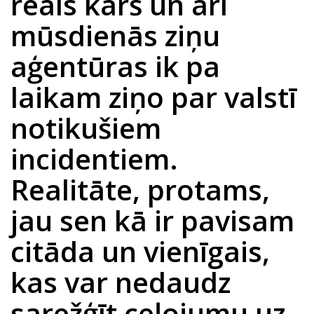
reāls karš un arī
mūsdienās ziņu
aģentūras ik pa
laikam ziņo par valstī
notikušiem
incidentiem.
Realitāte, protams,
jau sen kā ir pavisam
citāda un vienīgais,
kas var nedaudz
sarežģīt ceļojumu uz