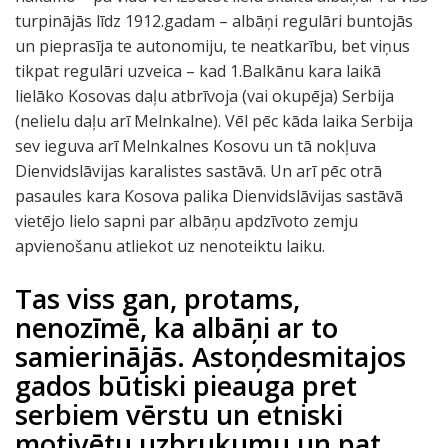
turpinājās līdz 1912.gadam – albāņi regulāri buntojās
un pieprasīja te autonomiju, te neatkarību, bet viņus
tikpat regulāri uzveica – kad 1.Balkānu kara laikā
lielāko Kosovas daļu atbrīvoja (vai okupēja) Serbija
(nelielu daļu arī Melnkalne). Vēl pēc kāda laika Serbija
sev ieguva arī Melnkalnes Kosovu un tā nokļuva
Dienvidslāvijas karalistes sastāvā. Un arī pēc otrā
pasaules kara Kosova palika Dienvidslāvijas sastāvā
vietējo lielo sapni par albāņu apdzīvoto zemju
apvienošanu atliekot uz nenoteiktu laiku.
Tas viss gan, protams,
nenozīmē, ka albāņi ar to
samierinājās. Astoņdesmitajos
gados būtiski pieauga pret
serbiem vērstu un etniski
motivētu uzbrukumu un pat