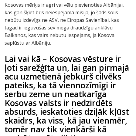
Kosovas mērķis ir agri vai vēlu pievienoties Albānijai,
kas gan šķiet būs neiespējamā misija, jo šāds solis
nebūtu izdevīgs ne ASV, ne Eiropas Savienībai, kas
tagad ir ieguvušas sev mega draudzīgu anklāvu
Balkānos, kas vairs nebūtu iespējams, ja Kosova
saplūstu ar Albāniju.
Lai vai kā – Kosovas vēsture ir
ļoti sarežģīta un, lai gan pirmajā
acu uzmetienā jebkurš cilvēks
pateiks, ka tā viennozīmīgi ir
serbu zeme un neatkarīga
Kosovas valsts ir nedzirdēts
absurds, ieskatoties dziļāk kļūst
skaidrs, ka viss, kā jau vienmēr,
tomēr nav tik vienkārši kā