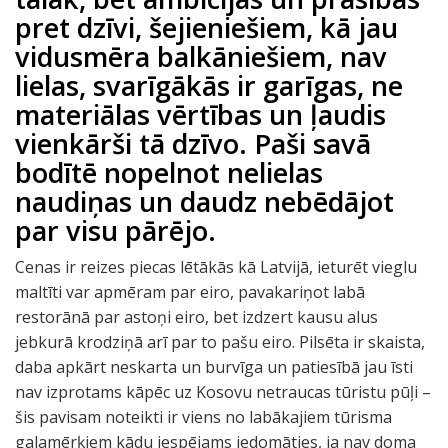
pret dzīvi, šejieniešiem, kā jau
vidusmēra balkāniešiem, nav
lielas, svarīgākās ir garīgas, ne
materiālas vērtības un ļaudis
vienkārši tā dzīvo. Paši savā
bodītē nopelnot nelielas
naudiņas un daudz nebēdājot
par visu pārējo.
Cenas ir reizes piecas lētākās kā Latvijā, ieturēt vieglu
maltīti var apmēram par eiro, pavakariņot labā
restorānā par astoņi eiro, bet izdzert kausu alus
jebkurā krodziņā arī par to pašu eiro. Pilsēta ir skaista,
daba apkārt neskarta un burvīga un patiesībā jau īsti
nav izprotams kāpēc uz Kosovu netraucas tūristu pūļi –
šis pavisam noteikti ir viens no labākajiem tūrisma
galamērķiem kādu iespējams iedomāties, ja nav doma