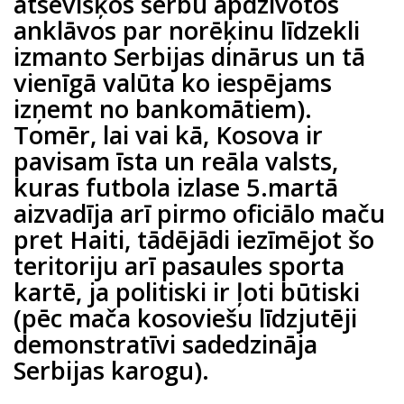
atsevišķos serbu apdzīvotos
anklāvos par norēķinu līdzekli
izmanto Serbijas dinārus un tā
vienīgā valūta ko iespējams
izņemt no bankomātiem).
Tomēr, lai vai kā, Kosova ir
pavisam īsta un reāla valsts,
kuras futbola izlase 5.martā
aizvadīja arī pirmo oficiālo maču
pret Haiti, tādējādi iezīmējot šo
teritoriju arī pasaules sporta
kartē, ja politiski ir ļoti būtiski
(pēc mača kosoviešu līdzjutēji
demonstratīvi sadedzināja
Serbijas karogu).