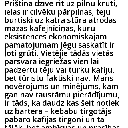
Prištinā dzīve rit uz pilnu krūti,
ielas ir cilvēku pārpilnas, teju
burtiski uz katra stūra atrodas
mazas kafejnīciņas, kuru
eksistences ekonomiskajam
pamatojumam jēgu saskatīt ir
ļoti grūti. Vietējie tādās vietās
pārsvarā iegriežas vien lai
padzertu tēju vai turku kafiju,
bet tūristu faktiski nav. Mans
novērojums un minējums, kam
gan nav taustāmu pierādījumu,
ir tāds, ka daudz kas šeit notiek
uz bartera – kebabu tirgotājs
pabaro kafijas tirgoni un tā
tālāk, bet ambīcijas un prasības