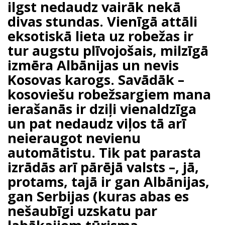
ilgst nedaudz vairāk nekā
divas stundas. Vienīgā attāli
eksotiskā lieta uz robežas ir
tur augstu plīvojošais, milzīgā
izmēra Albānijas un nevis
Kosovas karogs. Savādāk –
kosoviešu robežsargiem mana
ierašanās ir dziļi vienaldzīga
un pat nedaudz viļos tā arī
neieraugot nevienu
automātistu. Tik pat parasta
izrādās arī pārējā valsts –, jā,
protams, tajā ir gan Albānijas,
gan Serbijas (kuras abas es
nešaubīgi uzskatu par