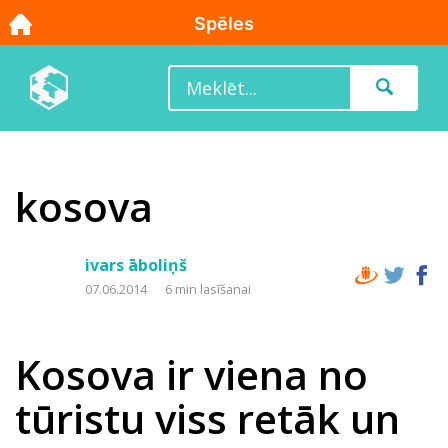
kosova
ivars āboliņš
07.06.2014
6 min lasīšanai
Kosova ir viena no
tūristu viss retāk un