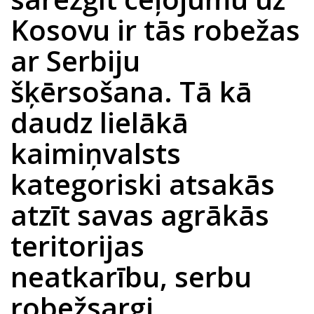
Kosovu ir tās robežas
ar Serbiju
šķērsošana. Tā kā
daudz lielākā
kaimiņvalsts
kategoriski atsakās
atzīt savas agrākās
teritorijas
neatkarību, serbu
robežsargi