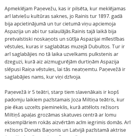
Apmeklējam Paņevežu, kas ir pilsēta, kur meklējamas
arī latviešu kultūras saknes, jo Rainis tur 1897. gadā
bija apcietinājumā un tur cietumā viņu apciemoja
Aspazija un abi tur salaulājās.Rainis tajā laikā bija
pretvalstiski noskaņots un sūtīja Aspazijai mīlestības
vēstules, kuras ir saglabātas muzejā Dubultos. Tur ir
arī saglabājies no tā laika uzvelkams pulkstenis ar
dzeguzi, kurā aiz aizmugurējām durtiņām Aspazija
slēpusi Raiņa vēstules, lai tās neatņemtu. Paņevežā ir
saglabājies nams, kur viņi dzīvoja.
Paņevežā ir 5 teātri, starp tiem slavenākais ir kopš
padomju laikiem pazīstamais Joza Miltiņa teātris, kur
pie ēkas uzcelts piemineklis, kurā attēlots režisors
Miltiņš apaļas grozāmas skatuves centrā ar lomu
eksemplāriem rokās aizvērtām acīm iegrimis domās. Arī
režisors Donats Baņonis un Latvijā pazīstamā aktrise