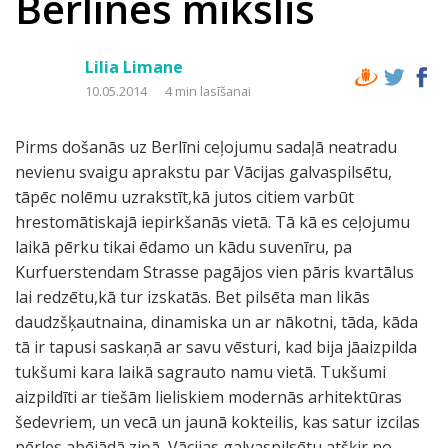
Berlīnes mikslis
Lilia Limane
10.05.2014
4 min lasīšanai
Pirms došanās uz Berlīni ceļojumu sadaļā neatradu
nevienu svaigu aprakstu par Vācijas galvaspilsētu,
tāpēc nolēmu uzrakstīt,kā jutos citiem varbūt
hrestomātiskajā iepirkšanās vietā. Tā kā es ceļojumu
laikā pērku tikai ēdamo un kādu suvenīru, pa
Kurfuerstendam Strasse pagājos vien pāris kvartālus
lai redzētu,kā tur izskatās. Bet pilsēta man likās
daudzšķautnaina, dinamiska un ar nākotni, tāda, kāda
tā ir tapusi saskaņā ar savu vēsturi, kad bija jāaizpilda
tukšumi kara laikā sagrauto namu vietā. Tukšumi
aizpildīti ar tiešām lieliskiem modernās arhitektūras
šedevriem, un vecā un jaunā kokteilis, kas satur izcilas
pērles abējādā ziņā, Vācijas galvaspilsētu atšķir no