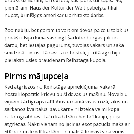
braukt uz Berlīni, lai redzētu, kas jauns tur tapis. Nu,
piemēram, Haus der Kultur der Welt pabeigta tikai
nupat, brīnišķīgs amerikāņu arhitekta darbs.
Zoo nebiju, bet garām tā vārtiem devos pa ceļu tālāk uz
priekšu. Bija doma sasniegt Šarlotenburgas pili un
dārzu, bet iestājās pagurums, tuvojās vakars un sāka
smidzināt lietus. Tā devos uz hosteli, jo rītā agri biju
pierakstījusies braucienam Reihstāga kupolā.
Pirms mājupceļa
Kad atgriezos no Reihstāga apmeklējuma, vakarā
hostelī iepazītie krievu puiši devās uz mašīnu. Novēlēju
viņiem kārtīgi apskatīt Amsterdamā visus rozā, zilos un
sarkanos kvartālus, savukārt viņi izteica vēlmi kopā
nofotografēties. Taču kad dzēru hostelī kafiju, puiši
atgriezās. Naktī vienam no jaciņas esot pazudis maks ar
500 eur un kredītkartēm. To maksā krievisks naivums