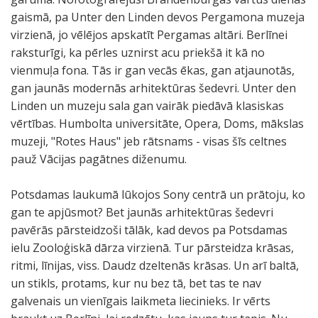
gaismā, pa Unter den Linden devos Pergamona muzeja
virzienā, jo vēlējos apskatīt Pergamas altāri. Berlīnei
raksturīgi, ka pērles uznirst acu priekšā it kā no
vienmuļa fona. Tās ir gan vecās ēkas, gan atjaunotās,
gan jaunās modernās arhitektūras šedevri. Unter den
Linden un muzeju sala gan vairāk piedāvā klasiskas
vērtības. Humbolta universitāte, Opera, Doms, mākslas
muzeji, "Rotes Haus" jeb rātsnams - visas šīs celtnes
pauž Vācijas pagātnes diženumu.
Potsdamas laukumā lūkojos Sony centrā un prātoju, ko
gan te apjūsmot? Bet jaunās arhitektūras šedevri
pavērās pārsteidzoši tālāk, kad devos pa Potsdamas
ielu Zooloģiskā dārza virzienā. Tur pārsteidza krāsas,
ritmi, līnijas, viss. Daudz dzeltenās krāsas. Un arī baltā,
un stikls, protams, kur nu bez tā, bet tas te nav
galvenais un vienīgais laikmeta liecinieks. Ir vērts