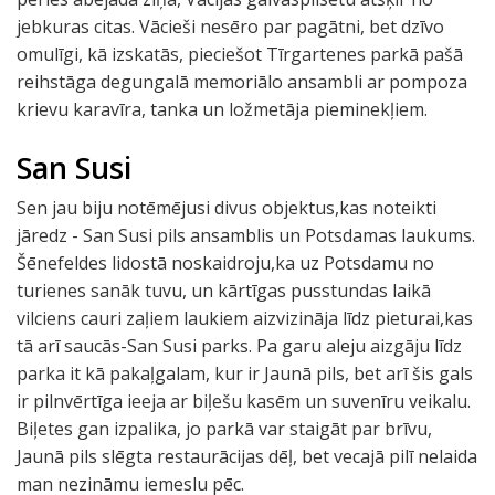
jebkuras citas. Vācieši nesēro par pagātni, bet dzīvo
omulīgi, kā izskatās, pieciešot Tīrgartenes parkā pašā
reihstāga degungalā memoriālo ansambli ar pompoza
krievu karavīra, tanka un ložmetāja pieminekļiem.
San Susi
Sen jau biju notēmējusi divus objektus,kas noteikti
jāredz - San Susi pils ansamblis un Potsdamas laukums.
Šēnefeldes lidostā noskaidroju,ka uz Potsdamu no
turienes sanāk tuvu, un kārtīgas pusstundas laikā
vilciens cauri zaļiem laukiem aizvizināja līdz pieturai,kas
tā arī saucās-San Susi parks. Pa garu aleju aizgāju līdz
parka it kā pakaļgalam, kur ir Jaunā pils, bet arī šis gals
ir pilnvērtīga ieeja ar biļešu kasēm un suvenīru veikalu.
Biļetes gan izpalika, jo parkā var staigāt par brīvu,
Jaunā pils slēgta restaurācijas dēļ, bet vecajā pilī nelaida
man nezināmu iemeslu pēc.