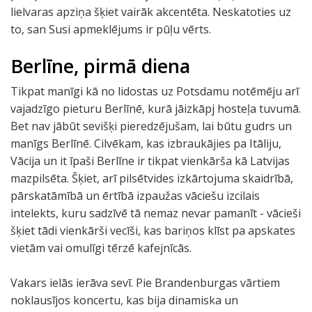
lielvaras apziņa šķiet vairāk akcentēta. Neskatoties uz
to, san Susi apmeklējums ir pūļu vērts.
Berlīne, pirmā diena
Tikpat manīgi kā no lidostas uz Potsdamu notēmēju arī
vajadzīgo pieturu Berlīnē, kurā jāizkāpj hosteļa tuvumā.
Bet nav jābūt sevišķi pieredzējušam, lai būtu gudrs un
manīgs Berlīnē. Cilvēkam, kas izbraukājies pa Itāliju,
Vācija un it īpaši Berlīne ir tikpat vienkārša kā Latvijas
mazpilsēta. Šķiet, arī pilsētvides izkārtojuma skaidrībā,
pārskatāmībā un ērtībā izpaužas vāciešu izcilais
intelekts, kuru sadzīvē tā nemaz nevar pamanīt - vācieši
šķiet tādi vienkārši vecīši, kas bariņos klīst pa apskates
vietām vai omulīgi tērzē kafejnīcās.
Vakars ielās ierāva sevī. Pie Brandenburgas vārtiem
noklausījos koncertu, kas bija dinamiska un