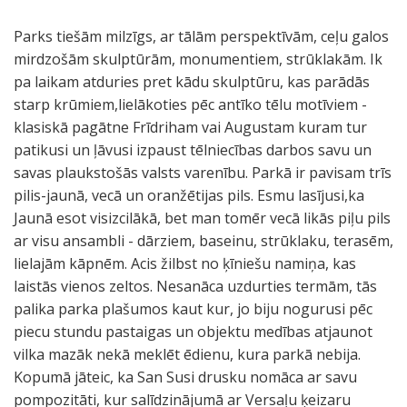
Parks tiešām milzīgs, ar tālām perspektīvām, ceļu galos
mirdzošām skulptūrām, monumentiem, strūklakām. Ik
pa laikam atduries pret kādu skulptūru, kas parādās
starp krūmiem,lielākoties pēc antīko tēlu motīviem -
klasiskā pagātne Frīdriham vai Augustam kuram tur
patikusi un ļāvusi izpaust tēlniecības darbos savu un
savas plaukstošās valsts varenību. Parkā ir pavisam trīs
pilis-jaunā, vecā un oranžētijas pils. Esmu lasījusi,ka
Jaunā esot visizcilākā, bet man tomēr vecā likās piļu pils
ar visu ansambli - dārziem, baseinu, strūklaku, terasēm,
lielajām kāpnēm. Acis žilbst no ķīniešu namiņa, kas
laistās vienos zeltos. Nesanāca uzdurties termām, tās
palika parka plašumos kaut kur, jo biju nogurusi pēc
piecu stundu pastaigas un objektu medības atjaunot
vilka mazāk nekā meklēt ēdienu, kura parkā nebija.
Kopumā jāteic, ka San Susi drusku nomāca ar savu
pompozitāti, kur salīdzinājumā ar Versaļu ķeizaru