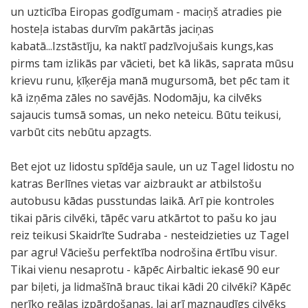
un uzticība Eiropas godīgumam - maciņš atradies pie
hosteļa istabas durvīm pakārtās jaciņas
kabatā...Izstāstīju, ka naktī padzīvojušais kungs,kas
pirms tam izlikās par vācieti, bet kā likās, saprata mūsu
krievu runu, ķīķerēja manā mugursomā, bet pēc tam it
kā izņēma zāles no savējās. Nodomāju, ka cilvēks
sajaucis tumsā somas, un neko neteicu. Būtu teikusi,
varbūt cits nebūtu apzagts.
Bet ejot uz lidostu spīdēja saule, un uz Tagel lidostu no
katras Berlīnes vietas var aizbraukt ar atbilstošu
autobusu kādas pusstundas laikā. Arī pie kontroles
tikai pāris cilvēki, tāpēc varu atkārtot to pašu ko jau
reiz teikusi Skaidrīte Sudraba - nesteidzieties uz Tagel
par agru! Vāciešu perfektība nodrošina ērtību visur.
Tikai vienu nesaprotu - kāpēc Airbaltic iekasē 90 eur
par biļeti, ja lidmašīnā brauc tikai kādi 20 cilvēki? Kāpēc
nerīko reālas izpārdošanas, lai arī maznaudīgs cilvēks