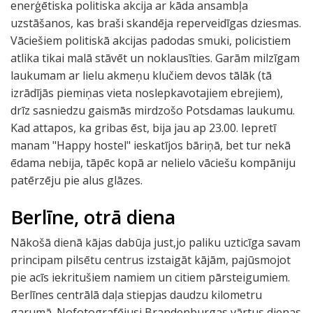
enerģētiska politiska akcija ar kāda ansambļa
uzstāšanos, kas braši skandēja reperveidīgas dziesmas.
Vāciešiem politiskā akcijas padodas smuki, policistiem
atlika tikai malā stāvēt un noklausīties. Garām milzīgam
laukumam ar lielu akmeņu klučiem devos tālāk (tā
izrādījās piemiņas vieta noslepkavotajiem ebrejiem),
drīz sasniedzu gaismās mirdzošo Potsdamas laukumu.
Kad attapos, ka gribas ēst, bija jau ap 23.00. Iepretī
manam "Happy hostel" ieskatījos bāriņā, bet tur nekā
ēdama nebija, tāpēc kopā ar nelielo vāciešu kompāniju
patērzēju pie alus glāzes.
Berlīne, otrā diena
Nākošā dienā kājas dabūja just,jo paliku uzticīga savam
principam pilsētu centrus izstaigāt kājām, pajūsmojot
pie acīs iekritušiem namiem un citiem pārsteigumiem.
Berlīnes centrālā daļa stiepjas daudzu kilometru
garumā. Nofotografējusi Brandenburgas vārtus dienas