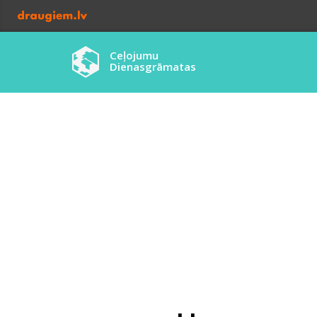
Ceļojumu
Dienasgrāmatas