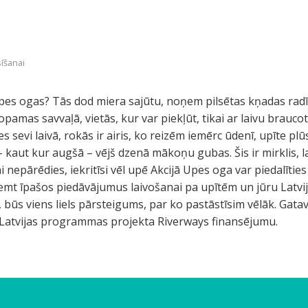
sīšanai
 upes ogas? Tās dod miera sajūtu, noņem pilsētas kņadas radīt
opamas savvaļā, vietās, kur var piekļūt, tikai ar laivu brauc
s sevi laivā, rokās ir airis, ko reizēm iemērc ūdenī, upīte pl
ur – kaut kur augšā – vējš dzenā mākoņu gubas. Šis ir mirklis, 
 nepārēdies, iekritīsi vēl upē Akcijā Upes oga var piedalīties 
ņemt īpašos piedāvājumus laivošanai pa upītēm un jūru Latvij
būs viens liels pārsteigums, par ko pastāstīsim vēlāk. Gatav
– Latvijas programmas projekta Riverways finansējumu.