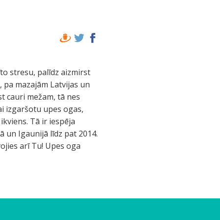
o stresu, palīdz aizmirst
ot, pa mazajām Latvijas un
ūst cauri mežam, tā nes
lai izgaršotu upes ogas,
ikviens. Tā ir iespēja
ā un Igaunijā līdz pat 2014.
ojies arī Tu! Upes oga