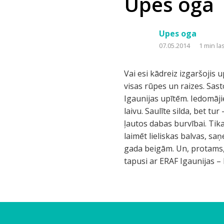
Upes oga
Upes oga
07.05.2014
1 min la
Vai esi kādreiz izgaršojis
visas rūpes un raizes. Sast
Igaunijas upītēm. Iedomājie
laivu. Saulīte silda, bet t
ļautos dabas burvībai. Tikai
laimēt lieliskas balvas, sa
gada beigām. Un, protams, 
tapusi ar ERAF Igaunijas 