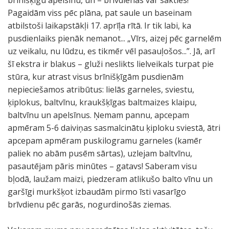
brīnišķīgu apelsīnu, un – brīvdienas var sākties!
Pagaidām viss pēc plāna, pat saule un baseinam
atbilstoši laikapstākļi 17. aprīļa rītā. Ir tik labi, ka
pusdienlaiks pienāk nemanot... „Vīrs, aizej pēc garnelēm
uz veikalu, nu lūdzu, es tikmēr vēl pasauļošos...”. Jā, arī
šī ekstra ir blakus – gluži neslikts lielveikals turpat pie
stūra, kur atrast visus brīnišķīgām pusdienām
nepieciešamos atribūtus: lielās garneles, sviestu,
ķiplokus, baltvīnu, kraukšķīgas baltmaizes klaipu,
baltvīnu un apelsīnus. Ņemam pannu, apcepam
apmēram 5-6 daiviņas sasmalcinātu ķiploku sviestā, ātri
apcepam apmēram puskilogramu garneles (kamēr
paliek no abām pusēm sārtas), uzlejam baltvīnu,
pasautējam pāris minūtes – gatavs! Saberam visu
bļodā, laužam maizi, piedzeram atlikušo balto vīnu un
garšīgi murkšķot izbaudām pirmo īsti vasarīgo
brīvdienu pēc garās, nogurdinošās ziemas.