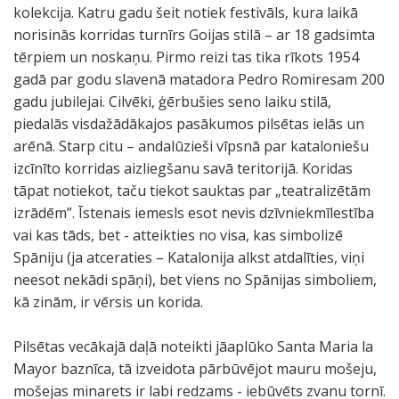
kolekcija. Katru gadu šeit notiek festivāls, kura laikā
norisinās korridas turnīrs Goijas stilā – ar 18 gadsimta
tērpiem un noskaņu. Pirmo reizi tas tika rīkots 1954
gadā par godu slavenā matadora Pedro Romiresam 200
gadu jubilejai. Cilvēki, ģērbušies seno laiku stilā,
piedalās visdažādākajos pasākumos pilsētas ielās un
arēnā. Starp citu – andalūzieši vīpsnā par kataloniešu
izcīnīto korridas aizliegšanu savā teritorijā. Koridas
tāpat notiekot, taču tiekot sauktas par „teatralizētām
izrādēm”. Īstenais iemesls esot nevis dzīvniekmīlestība
vai kas tāds, bet - atteikties no visa, kas simbolizē
Spāniju (ja atceraties – Katalonija alkst atdalīties, viņi
neesot nekādi spāņi), bet viens no Spānijas simboliem,
kā zinām, ir vērsis un korida.
Pilsētas vecākajā daļā noteikti jāaplūko Santa Maria la
Mayor baznīca, tā izveidota pārbūvējot mauru mošeju,
mošejas minarets ir labi redzams - iebūvēts zvanu tornī.