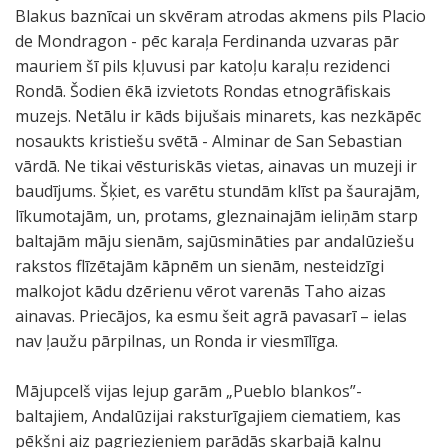
Blakus baznīcai un skvēram atrodas akmens pils Placio
de Mondragon - pēc karaļa Ferdinanda uzvaras pār
mauriem šī pils kļuvusi par katoļu karaļu rezidenci
Rondā. Šodien ēkā izvietots Rondas etnogrāfiskais
muzejs. Netālu ir kāds bijušais minarets, kas nezkāpēc
nosaukts kristiešu svētā - Alminar de San Sebastian
vārdā. Ne tikai vēsturiskās vietas, ainavas un muzeji ir
baudījums. Šķiet, es varētu stundām klīst pa šaurajām,
līkumotajām, un, protams, gleznainajām ieliņām starp
baltajām māju sienām, sajūsmināties par andalūziešu
rakstos flīzētajām kāpnēm un sienām, nesteidzīgi
malkojot kādu dzērienu vērot varenās Taho aizas
ainavas. Priecājos, ka esmu šeit agrā pavasarī – ielas
nav ļaužu pārpilnas, un Ronda ir viesmīlīga.
Mājupcelš vijas lejup garām „Pueblo blankos”-
baltajiem, Andalūzijai raksturīgajiem ciematiem, kas
pēkšņi aiz pagriezieniem parādās skarbajā kalnu