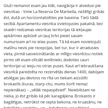
Gluži nemanot esam jau klāt, navigācija ir atvedusi pie
viesnīcas - Vime La Reserva De Marbella, nežēlīgi gribās
ēst, dušā un horizontalizēties pie baseina. Tieši šādā
secībā. Apartamentu viesnīca izvietojusies pakalnā, bez
skaidri redzamas viesnīcas teritorijas tā iekļaujas
apkārtnes apbūvē un ļauj brīvi pieiet savam
numuriņam arī no ielas puses. Tā kā esam novietojuši
mašīnu nevis pie recepcijas, bet tur, kur ir atradusies
vieta, pirmā sasveicināšanās ar mīlīgo viesnīciņu notiek
pirms vēl esam oficiāli iemītnieki, dodoties cauri
teritorijai uz ieeju no otras puses. Kaut arī iebraukšana
viesnīcā paredzēta no rezervētās dienas 14:00, dabūjam
atslēgas jau deviņos no rīta un tiekam aizsūtīti
brokastīs (kuras, starp citu, mums šorīt nemaz
nepienākas) – „vēlāk nepaspēsiet!”. Neiebilstam ne
nieka, jo ēst gribās kā pēc karagājiena. Brokastis ir
bagātīgas, netrūkst ne cepta bekona, ne kruasānu, ne