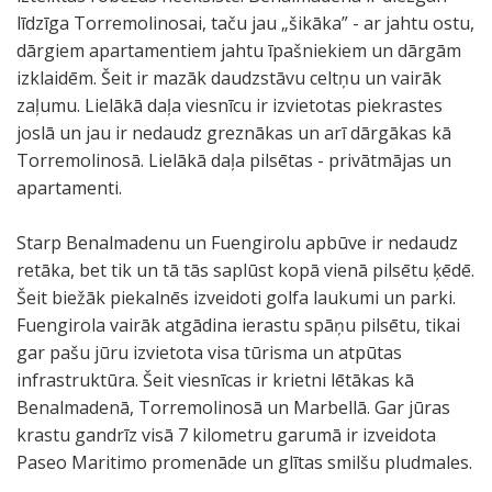
līdzīga Torremolinosai, taču jau „šikāka” - ar jahtu ostu,
dārgiem apartamentiem jahtu īpašniekiem un dārgām
izklaidēm. Šeit ir mazāk daudzstāvu celtņu un vairāk
zaļumu. Lielākā daļa viesnīcu ir izvietotas piekrastes
joslā un jau ir nedaudz greznākas un arī dārgākas kā
Torremolinosā. Lielākā daļa pilsētas - privātmājas un
apartamenti.
Starp Benalmadenu un Fuengirolu apbūve ir nedaudz
retāka, bet tik un tā tās saplūst kopā vienā pilsētu ķēdē.
Šeit biežāk piekalnēs izveidoti golfa laukumi un parki.
Fuengirola vairāk atgādina ierastu spāņu pilsētu, tikai
gar pašu jūru izvietota visa tūrisma un atpūtas
infrastruktūra. Šeit viesnīcas ir krietni lētākas kā
Benalmadenā, Torremolinosā un Marbellā. Gar jūras
krastu gandrīz visā 7 kilometru garumā ir izveidota
Paseo Maritimo promenāde un glītas smilšu pludmales.