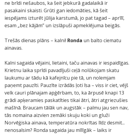
ne brīdi nešaubos, ka šeit jebkurā gadalaikā ir
pasakaini skaisti. Grūti gan iedomāties, kā šeit
iespējams izturēt jūlija karstumā, jo pat tagad – aprīlī,
esam „bez kājām” un izslāpuši apmeklējuma beigās.
Trešās dienas plāns – kalni!
Ronda
un balto ciematu
ainavas.
Kalni sagaida vējaini, lietaini, taču ainavas ir iespaidīgas.
Krietnu laika sprīdi pavadījuši ceļā nolūkojam skatu
laukumu ar tādu kā kafejnīcu pie tā, un nolemjam
paņemt pauzīti. Pauzīte izrādās ļoti īsa – viss ir ciet, vējš
velk cauri plānajam apģērbam, to, ka ārpusē knapi 13
grādi apķeramies paskatīties tikai ātri, ātri atgriezušies
mašīnā. Braucam tālāk un augstāk – palmu jau sen nav,
tās nomaina aizvien zemāki skuju koki un gluži
Norvēģiska ainava, temperatūra nokrītas līdz desmit...
nenosalsim? Ronda sagaida jau mīlīgāk – laiks ir