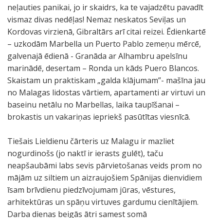
neļauties panikai, jo ir skaidrs, ka te vajadzētu pavadīt
vismaz divas nedēļas! Nemaz neskatos Seviļas un
Kordovas virzienā, Gibraltārs arī citai reizei. Ēdienkartē
– uzkodām Marbella un Puerto Pablo zemeņu mērcē,
galvenajā ēdienā - Granāda ar Alhambru apelsīnu
marinādē, desertam – Ronda un kāds Puero Blancos.
Skaistam un praktiskam „galda klājumam”- mašīna jau
no Malagas lidostas vārtiem, apartamenti ar virtuvi un
baseinu netālu no Marbellas, laika taupīšanai –
brokastis un vakariņas iepriekš pasūtītas viesnīcā.
Tiešais Lieldienu čārteris uz Malagu ir mazliet
nogurdinošs (jo naktī ir ierasts gulēt), taču
neapšaubāmi labs sevis pārvietošanas veids prom no
mājām uz siltiem un aizraujošiem Spānijas dienvidiem
īsam brīvdienu piedzīvojumam jūras, vēstures,
arhitektūras un spāņu virtuves gardumu cienītājiem.
Darba dienas beigās ātri samest somā