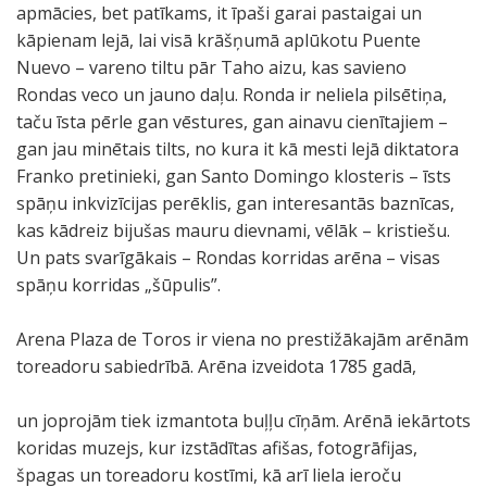
apmācies, bet patīkams, it īpaši garai pastaigai un
kāpienam lejā, lai visā krāšņumā aplūkotu Puente
Nuevo – vareno tiltu pār Taho aizu, kas savieno
Rondas veco un jauno daļu. Ronda ir neliela pilsētiņa,
taču īsta pērle gan vēstures, gan ainavu cienītajiem –
gan jau minētais tilts, no kura it kā mesti lejā diktatora
Franko pretinieki, gan Santo Domingo klosteris – īsts
spāņu inkvizīcijas perēklis, gan interesantās baznīcas,
kas kādreiz bijušas mauru dievnami, vēlāk – kristiešu.
Un pats svarīgākais – Rondas korridas arēna – visas
spāņu korridas „šūpulis”.
Arena Plaza de Toros ir viena no prestižākajām arēnām
toreadoru sabiedrībā. Arēna izveidota 1785 gadā,
un joprojām tiek izmantota buļļu cīņām. Arēnā iekārtots
koridas muzejs, kur izstādītas afišas, fotogrāfijas,
špagas un toreadoru kostīmi, kā arī liela ieroču