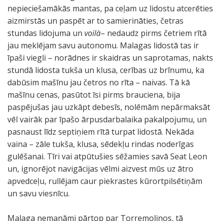
nepieciešamākās mantas, pa ceļam uz lidostu atcerēties
aizmirstās un paspēt ar to samierināties, četras
stundas lidojuma un
voilà
– nedaudz pirms četriem rītā
jau meklējam savu autonomu. Malagas lidostā tas ir
īpaši viegli – norādnes ir skaidras un saprotamas, nakts
stundā lidosta tukša un klusa, cerības uz brīnumu, ka
dabūsim mašīnu jau četros no rīta – naivas. Tā kā
mašīnu cenas, pasūtot īsi pirms brauciena, bija
paspējušas jau uzkāpt debesīs, nolēmām nepārmaksāt
vēl vairāk par īpašo ārpusdarbalaika pakalpojumu, un
pasnaust līdz septiņiem rītā turpat lidostā. Nekāda
vaina – zāle tukša, klusa, sēdekļu rindas noderīgas
gulēšanai. Tīri vai atpūtušies sēžamies savā Seat Leon
un, ignorējot navigācijas vēlmi aizvest mūs uz ātro
apvedceļu, rullējam caur piekrastes kūrortpilsētiņām
un savu viesnīcu.
Malaga nemanāmi pārtop par Torremolinos, tā