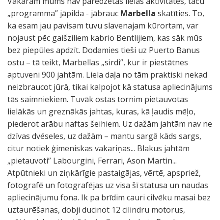
Vakaram mums nav paredzētas lielas aktivitātes, taču
„programma” jāpilda - jābrauc
Marbella
skatīties. To,
ka esam jau pavisam tuvu slavenajam kūrortam, var
nojaust pēc gaišziliem kabrio Bentlijiem, kas sāk mūs
bez piepūles apdzīt. Dodamies tieši uz Puerto Banus
ostu – tā teikt, Marbellas „sirdi”, kur ir piestātnes
aptuveni 900 jahtām. Liela daļa no tām praktiski nekad
neizbraucot jūrā, tikai kalpojot kā statusa apliecinājums
tās saimniekiem. Tuvāk ostas tornim pietauvotas
lielākās un greznākās jahtas, kuras, kā ļaudis mēļo,
piederot arābu naftas šeihiem. Uz dažām jahtām nav ne
dzīvas dvēseles, uz dažām – mantu sargā kāds sargs,
citur notiek ģimeniskas vakariņas... Blakus jahtām
„pietauvoti” Labourgini, Ferrari, Ason Martin...
Atpūtnieki un ziņkārīgie pastaigājas, vērtē, apspriež,
fotografē un fotografējas uz visa šī statusa un naudas
apliecinājumu fona. Ik pa brīdim cauri cilvēku masai bez
uztaurēšanas, dobji ducinot 12 cilindru motorus,