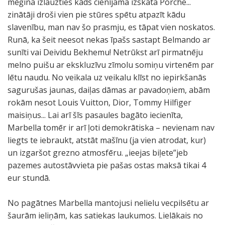
mēģina izlauzties kāds cienījama izskata Porche...
zinātāji droši vien pie stūres spētu atpazīt kādu
slavenību, man nav šo prasmju, es tāpat vien noskatos.
Runā, ka šeit neesot nekas īpašs sastapt Belmando ar
sunīti vai Deividu Bekhemu! Netrūkst arī pirmatnēju
melno puišu ar ekskluzīvu zīmolu somiņu virtenēm par
lētu naudu. No veikala uz veikalu klīst no iepirkšanās
sagurušas jaunas, daiļas dāmas ar pavadoņiem, abām
rokām nesot Louis Vuitton, Dior, Tommy Hilfiger
maisiņus... Lai arī šīs pasaules bagāto iecienīta,
Marbella tomēr ir arī ļoti demokrātiska – nevienam nav
liegts te iebraukt, atstāt mašīnu (ja vien atrodat, kur)
un izgaršot grezno atmosfēru. „ieejas biļete”jeb
pazemes autostāvvieta pie pašas ostas maksā tikai 4
eur stundā.
No pagātnes Marbella mantojusi nelielu vecpilsētu ar
šaurām ieliņām, kas satiekas laukumos. Lielākais no