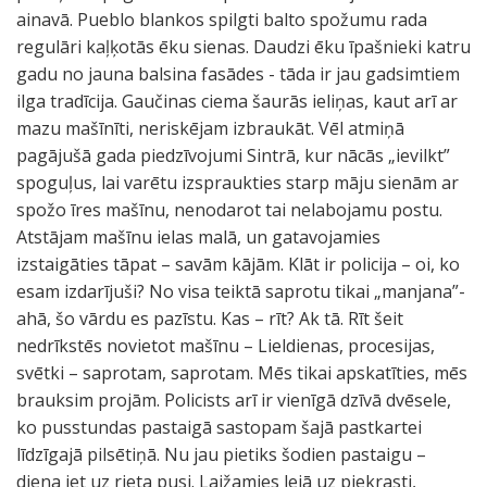
ainavā. Pueblo blankos spilgti balto spožumu rada
regulāri kaļķotās ēku sienas. Daudzi ēku īpašnieki katru
gadu no jauna balsina fasādes - tāda ir jau gadsimtiem
ilga tradīcija. Gaučinas ciema šaurās ieliņas, kaut arī ar
mazu mašīnīti, neriskējam izbraukāt. Vēl atmiņā
pagājušā gada piedzīvojumi Sintrā, kur nācās „ievilkt”
spoguļus, lai varētu izspraukties starp māju sienām ar
spožo īres mašīnu, nenodarot tai nelabojamu postu.
Atstājam mašīnu ielas malā, un gatavojamies
izstaigāties tāpat – savām kājām. Klāt ir policija – oi, ko
esam izdarījuši? No visa teiktā saprotu tikai „manjana”-
ahā, šo vārdu es pazīstu. Kas – rīt? Ak tā. Rīt šeit
nedrīkstēs novietot mašīnu – Lieldienas, procesijas,
svētki – saprotam, saprotam. Mēs tikai apskatīties, mēs
brauksim projām. Policists arī ir vienīgā dzīvā dvēsele,
ko pusstundas pastaigā sastopam šajā pastkartei
līdzīgajā pilsētiņā. Nu jau pietiks šodien pastaigu –
diena iet uz rieta pusi. Laižamies lejā uz piekrasti,