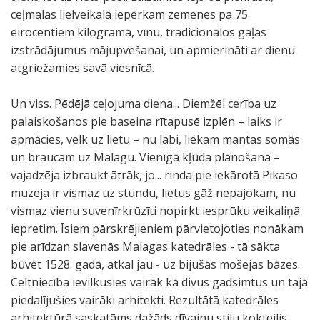
ceļmalas lielveikalā iepērkam zemenes pa 75
eirocentiem kilogramā, vīnu, tradicionālos gaļas
izstrādājumus mājupvešanai, un apmierināti ar dienu
atgriežamies savā viesnīcā.
Un viss. Pēdējā ceļojuma diena... Diemžēl cerība uz
palaiskošanos pie baseina rītapusē izplēn – laiks ir
apmācies, velk uz lietu – nu labi, liekam mantas somās
un braucam uz Malagu. Vienīgā kļūda plānošanā –
vajadzēja izbraukt ātrāk, jo... rinda pie iekārotā Pikaso
muzeja ir vismaz uz stundu, lietus gāž nepajokam, nu
vismaz vienu suvenīrkrūzīti nopirkt iesprūku veikaliņā
iepretim. Īsiem pārskrējieniem pārvietojoties nonākam
pie arīdzan slavenās Malagas katedrāles - tā sākta
būvēt 1528. gadā, atkal jau - uz bijušās mošejas bāzes.
Celtniecība ievilkusies vairāk kā divus gadsimtus un tajā
piedalījušies vairāki arhitekti. Rezultātā katedrāles
arhitektūrā saskatāms dažāds dīvainu stilu kokteilis.