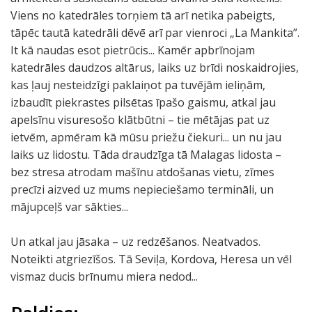
Viens no katedrāles torņiem tā arī netika pabeigts,
tāpēc tautā katedrāli dēvē arī par vienroci „La Mankita”.
It kā naudas esot pietrūcis... Kamēr apbrīnojam
katedrāles daudzos altārus, laiks uz brīdi noskaidrojies,
kas ļauj nesteidzīgi paklaiņot pa tuvējām ieliņām,
izbaudīt piekrastes pilsētas īpašo gaismu, atkal jau
apelsīnu visuresošo klātbūtni – tie mētājas pat uz
ietvēm, apmēram kā mūsu priežu čiekuri... un nu jau
laiks uz lidostu. Tāda draudzīga tā Malagas lidosta –
bez stresa atrodam mašīnu atdošanas vietu, zīmes
precīzi aizved uz mums nepieciešamo termināli, un
mājupceļš var sākties...
Un atkal jau jāsaka – uz redzēšanos. Neatvados.
Noteikti atgriezīšos. Tā Seviļa, Kordova, Heresa un vēl
vismaz ducis brīnumu miera nedod...