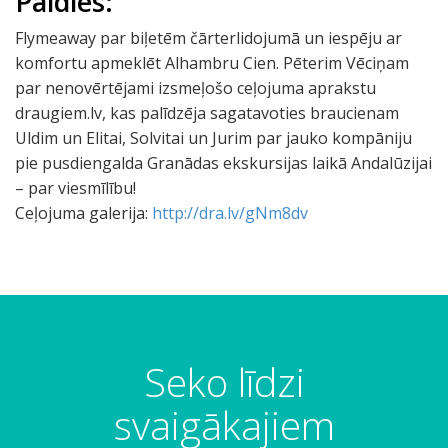
Paldies:
Flymeaway par biļetēm čārterlidojumā un iespēju ar
komfortu apmeklēt Alhambru Cien. Pēterim Vēciņam
par nenovērtējami izsmeļošo ceļojuma aprakstu
draugiem.lv, kas palīdzēja sagatavoties braucienam
Uldim un Elitai, Solvitai un Jurim par jauko kompāniju
pie pusdiengalda Granādas ekskursijas laikā Andalūzijai
– par viesmīlību!
Ceļojuma galerija:
http://dra.lv/gNm8dv
Seko līdzi
svaigākajiem