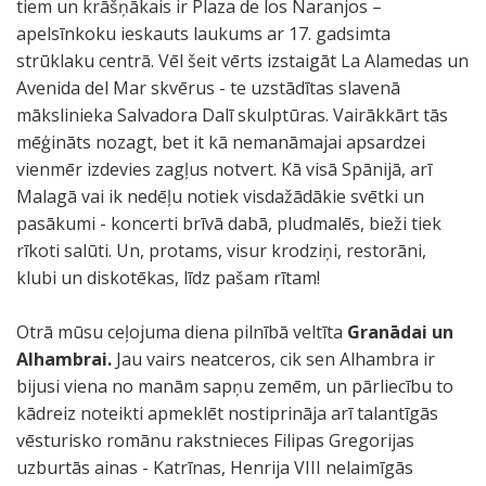
tiem un krāšņākais ir Plaza de los Naranjos –
apelsīnkoku ieskauts laukums ar 17. gadsimta
strūklaku centrā. Vēl šeit vērts izstaigāt La Alamedas un
Avenida del Mar skvērus - te uzstādītas slavenā
mākslinieka Salvadora Dalī skulptūras. Vairākkārt tās
mēģināts nozagt, bet it kā nemanāmajai apsardzei
vienmēr izdevies zagļus notvert. Kā visā Spānijā, arī
Malagā vai ik nedēļu notiek visdažādākie svētki un
pasākumi - koncerti brīvā dabā, pludmalēs, bieži tiek
rīkoti salūti. Un, protams, visur krodziņi, restorāni,
klubi un diskotēkas, līdz pašam rītam!
Otrā mūsu ceļojuma diena pilnībā veltīta
Granādai un
Alhambrai.
Jau vairs neatceros, cik sen Alhambra ir
bijusi viena no manām sapņu zemēm, un pārliecību to
kādreiz noteikti apmeklēt nostiprināja arī talantīgās
vēsturisko romānu rakstnieces Filipas Gregorijas
uzburtās ainas - Katrīnas, Henrija VIII nelaimīgās