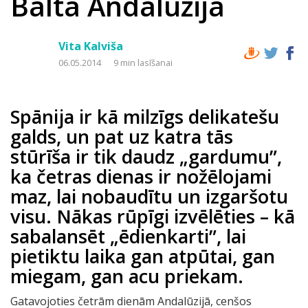
Baltā Andalūzija
Vita Kalviša
06.05.2014
9 min lasīšanai
Spānija ir kā milzīgs delikatešu
galds, un pat uz katra tās
stūrīša ir tik daudz „gardumu”,
ka četras dienas ir nožēlojami
maz, lai nobaudītu un izgaršotu
visu. Nākas rūpīgi izvēlēties – kā
sabalansēt „ēdienkarti”, lai
pietiktu laika gan atpūtai, gan
miegam, gan acu priekam.
Gatavojoties četrām dienām Andalūzijā, cenšos