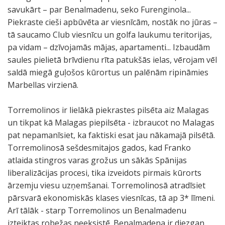
savukārt – par Benalmadenu, seko Furenginola...
Piekraste cieši apbūvēta ar viesnīcām, nostāk no jūras –
tā saucamo Club viesnīcu un golfa laukumu teritorijas,
pa vidam – dzīvojamās mājas, apartamenti... Izbaudām
saules pielietā brīvdienu rīta patukšās ielas, vērojam vēl
saldā miegā guļošos kūrortus un palēnām ripināmies
Marbellas virzienā.
Torremolinos ir lielākā piekrastes pilsēta aiz Malagas
un tikpat kā Malagas piepilsēta - izbraucot no Malagas
pat nepamanīsiet, ka faktiski esat jau nākamajā pilsētā.
Torremolinosā sešdesmitajos gados, kad Franko
atlaida stingros varas grožus un sākās Spānijas
liberalizācijas procesi, tika izveidots pirmais kūrorts
ārzemju viesu uzņemšanai. Torremolinosā atradīsiet
pārsvarā ekonomiskās klases viesnīcas, tā ap 3* līmeni.
Arī tālāk - starp Torremolinos un Benalmadenu
izteiktas robežas neeksistē. Benalmadena ir diezgan