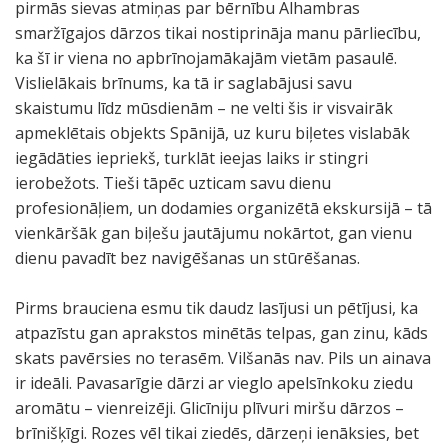
pirmās sievas atmiņas par bērnību Alhambras
smaržīgajos dārzos tikai nostiprināja manu pārliecību,
ka šī ir viena no apbrīnojamākajām vietām pasaulē.
Vislielākais brīnums, ka tā ir saglabājusi savu
skaistumu līdz mūsdienām – ne velti šis ir visvairāk
apmeklētais objekts Spānijā, uz kuru biļetes vislabāk
iegādāties iepriekš, turklāt ieejas laiks ir stingri
ierobežots. Tieši tāpēc uzticam savu dienu
profesionāļiem, un dodamies organizētā ekskursijā – tā
vienkāršāk gan biļešu jautājumu nokārtot, gan vienu
dienu pavadīt bez navigēšanas un stūrēšanas.
Pirms brauciena esmu tik daudz lasījusi un pētījusi, ka
atpazīstu gan aprakstos minētās telpas, gan zinu, kāds
skats pavērsies no terasēm. Vilšanās nav. Pils un ainava
ir ideāli. Pavasarīgie dārzi ar vieglo apelsīnkoku ziedu
aromātu – vienreizēji. Glicīniju plīvuri miršu dārzos –
brīnišķīgi. Rozes vēl tikai ziedēs, dārzeņi ienāksies, bet