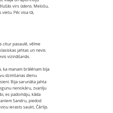
cēlušās virs ūdens. Melošu,
vietu. Pēc visa tā,
 citur pasaulē, vēlme
klasiskas jahtas un nevis
evis vizināšanās.
tā, ka manam brālēnam bija
avu dzimšanas dienu
sieni. Bija sarunāta jahta
 Degunu nenokāru, zvanīju
abi, es padomāju, kāda
 zvaniem Sandru, piedod
viņu ierasts saukt, Čārlijs.