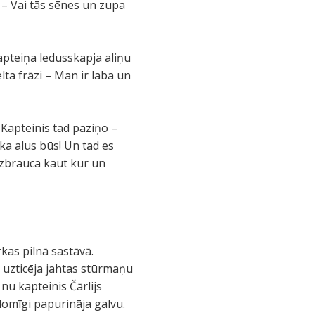
 – Vai tās sēnes un zupa
apteiņa ledusskapja aliņu
ta frāzi – Man ir laba un
 Kapteinis tad paziņo –
 ka alus būs! Un tad es
izbrauca kaut kur un
kas pilnā sastāvā.
 uzticēja jahtas stūrmaņu
nu kapteinis Čārlijs
domīgi papurināja galvu.