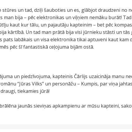
e stūres un tad, dziļi šauboties un es, glābjot draudzeni no 
ats man bija – pēc elektronikas un viļņiem nemāku burāt! Ta
ūtīju kaut kur tālu, un pajautāju kapteinim – bet pēc kompas
 bija kārtībā. Un tad man prātā bija visi jūrnieku stāsti un tā
 pats labākais un visa elektronika tikai aptuveni kaut kam 
 mēs pēc šī fantastiskā ceļojuma bijām ostā.
rājuma un piedzīvojuma, kapteinis Čārlijs uzaicināja manu ne
omānu “Jūras Vilks” un personāžu – Kumpis, par viņa jahtas 
, draugi, tiekamies jūrā!
rālēna jaunās sieviņas apkampienu ar mūsu kapteini, sakot m