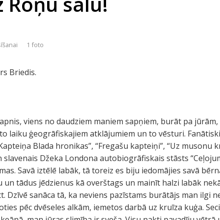
z Roņu salu!
sīšanai
1 foto
rs Briedis.
apnis, viens no daudziem maniem sapņiem, burāt pa jūrām, o
o laiku ģeogrāfiskajiem atklājumiem un to vēsturi. Fanātiski
“Kapteiņa Blada hronikas”, “Fregašu kapteiņi”, “Uz musonu k
un slavenais Džeka Londona autobiogrāfiskais stāsts “Ceļojum
as. Savā iztēlē labāk, tā toreiz es biju iedomājies savā bēr
u un tādus jēdzienus kā overštags un mainīt halzi labāk nek
t. Dzīvē sanāca tā, ka neviens pazīstams burātājs man ilgi n
doties pēc dvēseles alkām, iemetos darbā uz kruīza kuģa. Seci
keānā, man jūras slimība ir sveša. Visu nakti pavadīju vētrā 