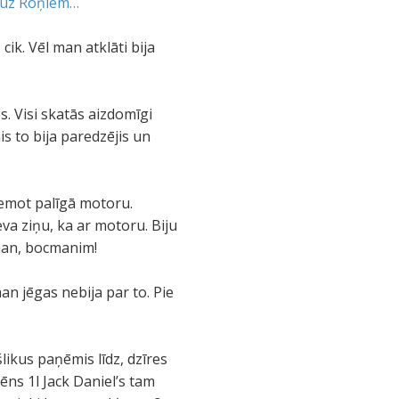
 uz Roņiem…
ik. Vēl man atklāti bija
 Visi skatās aizdomīgi
is to bija paredzējis un
 ņemot palīgā motoru.
eva ziņu, ka ar motoru. Biju
 man, bocmanim!
n jēgas nebija par to. Pie
ikus paņēmis līdz, dzīres
lēns 1l Jack Daniel’s tam