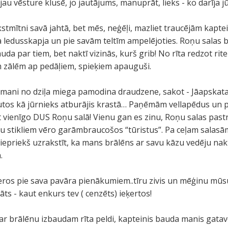
u vēsture klusē, jo jautājums, manuprāt, lieks - ko darīja j
kstmītni savā jahtā, bet mēs, neģēļi, mazliet traucējām kapt
a ledusskapja un pie savām teltīm ampelējoties. Roņu salas b
da par tiem, bet naktī vizinās, kurš grib! No rīta redzot rit
 zālēm ap pedāļiem, spieķiem apauguši.
00) mani no dziļa miega pamodina draudzene, sakot - Jāapskat
jutos kā jūrnieks atburājis krastā… Paņēmām vellapēdus un 
t vienīgo DUS Roņu salā! Vienu gan es zinu, Roņu salas past
ļļu stikliem vēro garāmbraucošos “tūristus”. Pa ceļam salasā
u iepriekš uzrakstīt, ka mans brālēns ar savu kāzu vedēju nak
.
eros pie sava pavāra pienākumiem..tīru zivis un mēģinu mūsu 
āts - kaut enkurs tev ( cenzēts) ieķertos!
 ar brālēnu izbaudam rīta peldi, kapteinis bauda manis gata