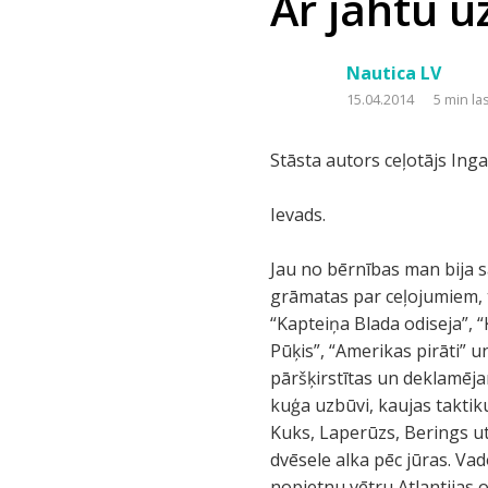
Ar jahtu u
Nautica LV
15.04.2014
5 min la
Stāsta autors ceļotājs Inga
Ievads.
Jau no bērnības man bija s
grāmatas par ceļojumiem, t
“Kapteiņa Blada odiseja”, 
Pūķis”, “Amerikas pirāti” 
pāršķirstītas un deklamējam
kuģa uzbūvi, kaujas taktik
Kuks, Laperūzs, Berings ut
dvēsele alka pēc jūras. Va
nopietnu vētru Atlantijas o