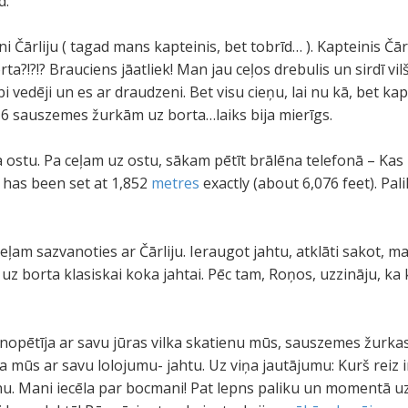
d.
i Čārliju ( tagad mans kapteinis, bet tobrīd… ). Kapteinis Čā
rta?!?!? Brauciens jāatliek! Man jau ceļos drebulis un sirdī vilš
i vedēji un es ar draudzeni. Bet visu cieņu, lai nu kā, bet k
r 6 sauszemes žurkām uz borta…laiks bija mierīgs.
ostu. Pa ceļam uz ostu, sākam pētīt brālēna telefonā – Kas i
 has been set at 1,852
metres
exactly (about 6,076 feet). Pali
ļam sazvanoties ar Čārliju. Ieraugot jahtu, atklāti sakot, ma
 uz borta klasiskai koka jahtai. Pēc tam, Roņos, uzzināju, ka
, nopētīja ar savu jūras vilka skatienu mūs, sauszemes žurkas
ja mūs ar savu lolojumu- jahtu. Uz viņa jautājumu: Kurš reiz ir
zinu. Mani iecēla par bocmani! Pat lepns paliku un momentā u