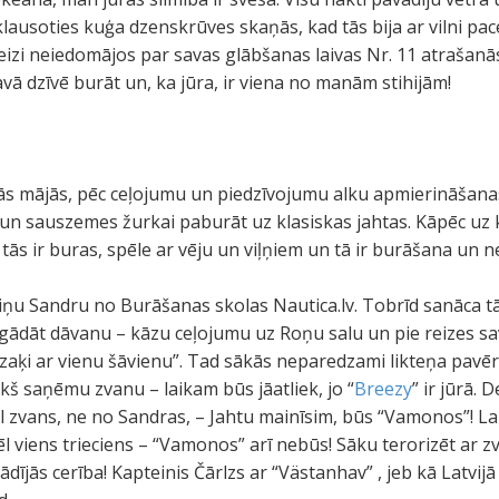
klausoties kuģa dzenskrūves skaņās, kad tās bija ar vilni pa
 reizi neiedomājos par savas glābšanas laivas Nr. 11 atrašanās 
avā dzīvē burāt un, ka jūra, ir viena no manām stihijām!
s mājās, pēc ceļojumu un piedzīvojumu alku apmierināšanas
 un sauszemes žurkai paburāt uz klasiskas jahtas. Kāpēc uz 
ās ir buras, spēle ar vēju un viļņiem un tā ir burāšana un n
ziņu Sandru no Burāšanas skolas Nautica.lv. Tobrīd sanāca 
ādāt dāvanu – kāzu ceļojumu uz Roņu salu un pie reizes s
i zaķi ar vienu šāvienu”. Tad sākās neparedzami likteņa pavēr
ekš saņēmu zvanu – laikam būs jāatliek, jo “
Breezy
” ir jūrā.
kal zvans, ne no Sandras, – Jahtu mainīsim, būs “Vamonos”! L
 vēl viens trieciens – “Vamonos” arī nebūs! Sāku terorizēt ar
ādījās cerība! Kapteinis Čārlzs ar “Västanhav” , jeb kā Latvijā 