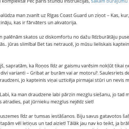
i komplektā! Pēc pāris stundu instrukcijas,
sākām burājumu
palūdza man zvanīt uz Rīgas Coast Guard un ziņot – Kas, kur, c
zināju, kas ir fārvāters un akvatorija.
 palēnām skatos uz diskomfortu no dažu līdzburātāju puses.
s.. jūras slimība! Bet tas netraucē, jo mūsu lieliskais kaptein
 vējš, sapratām, ka Roņos līdz ar gaismu varēsim nokļūt tikai
 divi varianti – Gribat ar burām vai ar motoru?. Saulesriets d
raudzeni, jo kapteinis viņai uzticēja pirmajai stūri un nevis
Labi, ka man draudzene labi pārzin mezglu siešanu, jo tad ma
atradies, pat jūrnieku mezglus nejēdz siet!
szemes līdz ar tumsas iestāšanos. Biju savus gatavotos šašl
tapām vēl letiņus un tad aiziet! Tālāk jau nav ko teikt, ja brā