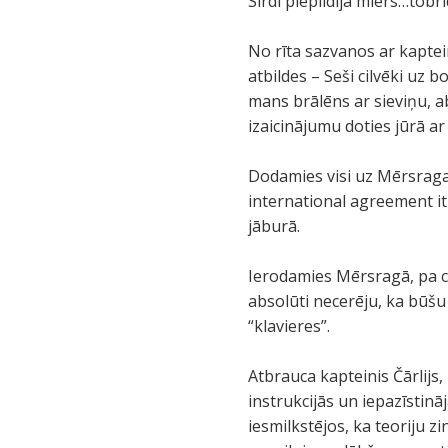
Sirdi piepildīja miers…tobrī
No rīta sazvanos ar kaptein
atbildes – Seši cilvēki uz bo
mans brālēns ar sieviņu, ab
izaicinājumu doties jūrā a
Dodamies visi uz Mērsraga 
international agreement it
jāburā.
Ierodamies Mērsragā, pa ce
absolūti necerēju, ka būšu
“klavieres”.
Atbrauca kapteinis Čārlijs
instrukcijās un iepazīstinā
iesmilkstējos, ka teoriju 