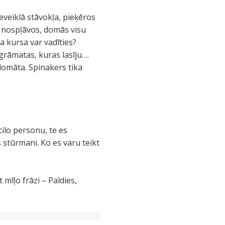
neveiklā stāvokļa, pieķēros
d nospļāvos, domās visu
a kursa var vadīties?
s grāmatas, kuras lasīju….
domāta. Spinakers tika
cilo personu, te es
stūrmani. Ko es varu teikt
īļo frāzi – Paldies,