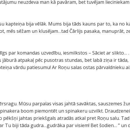
jautājumu neuzdeva man kā pavāram, bet tuvējam lieciniekam
su kapteiņa bija vēlāk. Mums bija tāds kauns par to, ka no k
t, mēs sēžam un klusējam…tad Čārlijs pasaka, manuprāt, zel
dīgs par komandas uzvedību, iesmilkstos – Sāciet ar slikto… .
s jāburā atpakaļ pēc pusotras stundas, bet labā ziņa ir tāda,
pteiņa vārdu patiesumu! Ar Roņu salas ostas pārvaldnieku a
rsragu. Mūsu parpalas visas jahtā savāktas, sauszemes žur
 spinakera boom piemontēt un spinakeru uzvilkt. Draudzenei
o pēkšņi jahtas priekšgals atradās atkal pret Roņu salu. Tad 
kar Tu biji tāda gudra…gudrāka par visiem! Bet šodien… ” un 