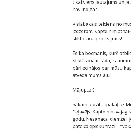
tikai viens jautājums un 
nav indīga?
Vislabākais teiciens no mū
izdzērām. Kapteinim atnāko
slikta ziņa priekš jums!
Es kā bocmanis, kurš atbil
Sliktā ziņa ir tāda, ka mum
pārliecinājos par mūsu ka
atveda mums alu!
Mājupceļš.
Sākam burāt atpakaļ uz Mē
Ceļavējš. Kapteinim vajag
godu. Nesanāca, diemžēl, j
pateica episku frāzi – “Va