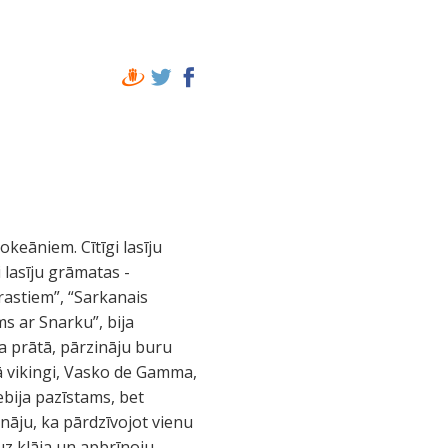
keāniem. Cītīgi lasīju
 lasīju grāmatas -
rastiem”, “Sarkanais
s ar Snarku”, bija
na prātā, pārzināju buru
ā vikingi, Vasko de Gamma,
ebija pazīstams, bet
nāju, ka pārdzīvojot vienu
uz klāja un apbrīnoju