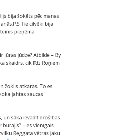
rlijs bija šokēts pēc manas
anās.P.S.Tie cilvēki bija
apteinis pieņēma
r jūras jūdze? Atbilde – By
ka skaidrs, cik līdz Roņiem
n žoklis atkārās. To es
 koka jahtas saucas
, un sāka ievadīt drošības
 burājis? – es vienīgais
zvilku Reggata vētras jaku