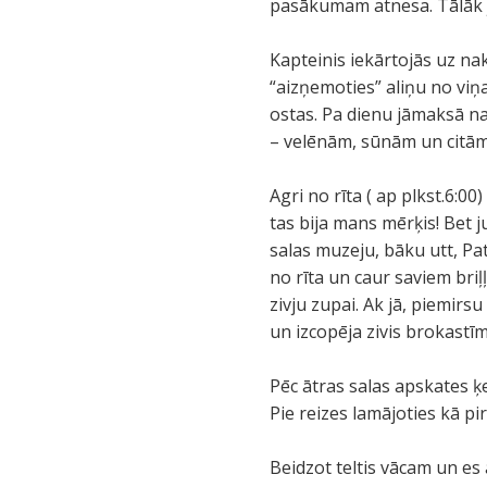
pasākumam atnesa. Tālāk ja
Kapteinis iekārtojās uz na
“aizņemoties” aliņu no viņ
ostas. Pa dienu jāmaksā nau
– velēnām, sūnām un citām
Agri no rīta ( ap plkst.6:
tas bija mans mērķis! Bet 
salas muzeju, bāku utt, Pa
no rīta un caur saviem bri
zivju zupai. Ak jā, piemirs
un izcopēja zivis brokastīm
Pēc ātras salas apskates ķ
Pie reizes lamājoties kā pir
Beidzot teltis vācam un es