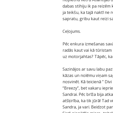
dabas stihiju ik pa reizēm 
ja teikšu, ka tajā naktī ne
sapratu, gribu kaut reizi s
Ceļojums.
Pēc enkura izmešanas savā
radās kaut vai kā tūristam
uz motorjahtas? Tāpēc, ka t
Sazinājos ar savu labu pa
kāzas un nolēmu viņam sag
nosvinēt. Kā teicienā ” Div
“Breezy”, bet vakaru iepri
Sandrai. Pēc brīža bija at
atšķirība, ka tik jūrā! Tad
Sandra, ja vari. Beidzot par