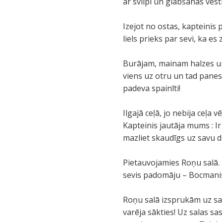
ar svilpi un glābšanas vest
Izejot no ostas, kapteinis 
liels prieks par sevi, ka es 
Burājam, mainam halzes un
viens uz otru un tad panesā
padeva spainīti!
Ilgajā ceļā, jo nebija ceļa
Kapteinis jautāja mums : Ir
mazliet skaudīgs uz savu d
Pietauvojamies Roņu salā. 
sevis padomāju – Bocmanis 
Roņu salā izsprukām uz sau
varēja sākties! Uz salas sas