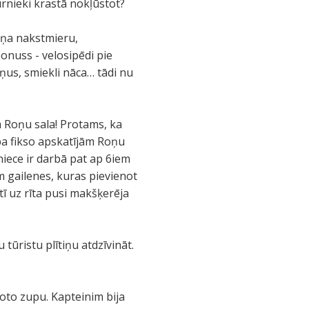
ūrnieki krastā nokļūstot?
eiņa nakstmieru,
onuss - velosipēdi pie
eņus, smiekli nāca… tādi nu
a Roņu sala! Protams, ka
pa fikso apskatījām Roņu
niece ir darbā pat ap 6iem
m gailenes, kuras pievienot
tī uz rīta pusi makšķerēja
tūristu plītiņu atdzīvināt.
voto zupu. Kapteinim bija