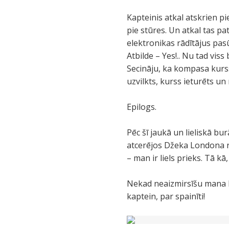
Kapteinis atkal atskrien pi
pie stūres. Un atkal tas p
elektronikas rādītājus pas
Atbilde – Yes!.. Nu tad viss
Secināju, ka kompasa kurss
uzvilkts, kurss ieturēts un
Epilogs.
Pēc šī jaukā un lieliskā bu
atcerējos Džeka Londona r
– man ir liels prieks. Tā kā
Nekad neaizmirsīšu mana b
kaptein, par spainīti!