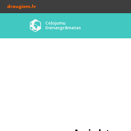
Ceļojumu
Dienasgrāmatas