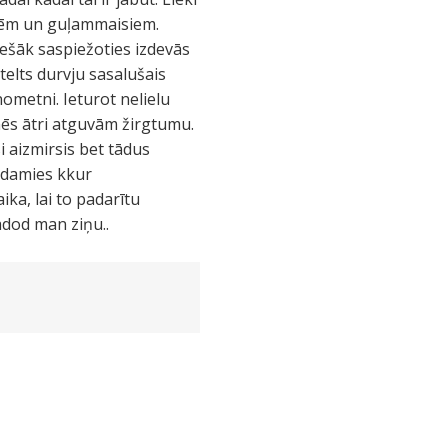
ēbēm un guļammaisiem.
iešāk saspiežoties izdevās
telts durvju sasalušais
ometni. Ieturot nelielu
ēs ātri atguvām žirgtumu.
i aizmirsis bet tādus
dodamies kkur
ka, lai to padarītu
adod man ziņu..