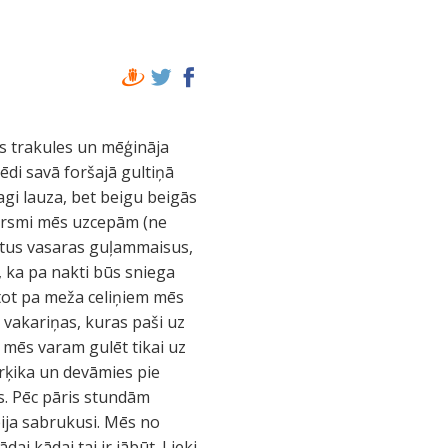
as trakules un mēģināja
 sēdi savā foršajā gultiņā
agi lauza, bet beigu beigās
versmi mēs uzcepām (ne
stus vasaras guļammaisus,
o, ka pa nakti būs sniega
stot pa meža celiņiem mēs
 vakariņas, kuras paši uz
n mēs varam gulēt tikai uz
rķika un devāmies pie
ns. Pēc pāris stundām
bija sabrukusi. Mēs no
ai kādai tai ir jābūt. Lieki