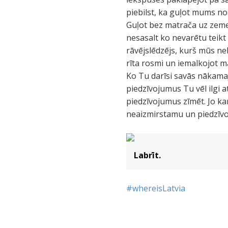
piebilst, ka guļot mums n
Guļot bez matrača uz zemes
nesasalt ko nevarētu teikt
rāvējslēdzējs, kurš mūs ne
rīta rosmi un iemalkojot 
Ko Tu darīsi savās nākamaj
piedzīvojumus Tu vēl ilgi a
piedzīvojumus zīmēt. Jo ka
neaizmirstamu un piedzīvoj
Labrīt.
‪#‎whereisLatvia‬