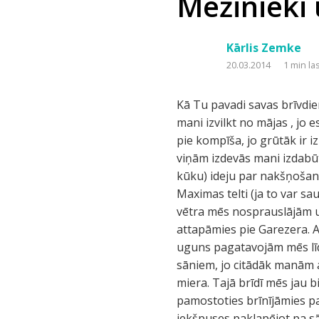
Mežinieki u
Kārlis Zemke
20.03.2014
1 min la
Kā Tu pavadi savas brīvdie
mani izvilkt no mājas , jo e
pie kompīša, jo grūtāk ir 
viņām izdevās mani izdabū
kūku) ideju par nakšņošan
Maximas telti (ja to var sa
vētra mēs nosprauslājām un
attapāmies pie Garezera. A
uguns pagatavojām mēs līdām
sāniem, jo citādāk manām 
miera. Tajā brīdī mēs jau b
pamostoties brīnījāmies pa
iekšpuses paklapējot pa sān