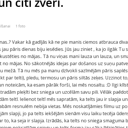
n citi zvēri.
sīšanai
1 foto
nas..? Vakar kā gadījās kā ne pie manis ciemos atbrauca div
s jau pāris dienas biju iesēdies. Jūs jau ziniet , ka jo ilgāk Tu
izkustēties no mājas.. Tā nu viņas mani lauza un lauza, un sm
t no mājas. No sākotnējās idejas par došanos uz suņu pat
u mežā. Tā nu mēs pa manu dzīvokli sazīmējām pāris saplē
ukt par telti), pledu, termosu un pāris siltās zeķes. Uzzinot t
 noteicām, ka esam pārāk forši, lai mēs nosaltu. :D Ilgi klī
tradām pleķīti bez sniega un uzcēlām savu pili. Vēlāk paēdot
 teltī. Ielienot teltī mēs sapratām, ka telts jau ir slapja u
abām resnulēm nebija vietas. Mēs noskatījāmies filmu uz po
ijām slapji, jo pa telts iekšējām sienām visu laiku tecēja ūde
r to, ka seja ir slapja. Izrādās, ka telts no sniega smaguma 
iem nokratījām sniegu un telts forma jau sāka līdzināties tād