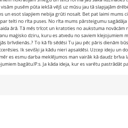
o visām pusēm pūta iekšā vējš uz mūsu jau tā slapjajām dr
 un esot slapjiem nebija grūti nosalt. Bet pat laimi mums c
 par telti no rīta puses. No rīta mums pārsteigumu sagādāja 
laida ārā. Tā mēs trīcot un kratoties no aukstuma novācām n
manu maģisko dziru, kuru es atvedu no saviem klejojumiem m
ās brīvdienās..? To kā fb sēdēsi Tu jau pēc pāris dienām būs
tcerēsies. Ik sevišķi ja kādu nieri apsaldēsi. Uzcep ideju un 
mēr es esmu darba meklējumos man vairāk kā daudz brīva lai
umiem bagātu.!P.s. Ja kāda ideja, kur es varētu pastrādāt p