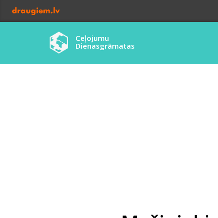
Ceļojumu
Dienasgrāmatas