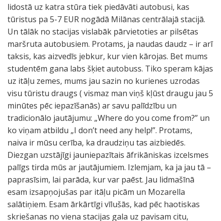
lidostā uz katra stūra tiek piedāvāti autobusi, kas
tūristus pa 5-7 EUR nogādā Milānas centrālajā stacijā.
Un tālāk no stacijas vislabāk pārvietoties ar pilsētas
maršruta autobusiem. Protams, ja naudas daudz – ir arī
taksis, kas aizvedīs jebkur, kur vien kārojas. Bet mums
studentēm gana labs šķiet autobuss. Tiko speram kājas
uz itāļu zemes, mums jau sazin no kurienes uzrodas
visu tūristu draugs ( vismaz man viņš kļūst draugu jau 5
minūtes pēc iepazīšanās) ar savu palīdzību un
tradicionālo jautājumu: „Where do you come from?” un
ko viņam atbildu „I don’t need any help!”. Protams,
naiva ir mūsu cerība, ka draudziņu tas aizbiedēs.
Diezgan uzstājīgi jauniepazītais āfrikāniskas izcelsmes
palīgs tirda mūs ar jautājumiem. Izlemjam, ka ja jau tā –
paprasīsim, lai parāda, kur var paēst. Jau lidmašīnā
esam izsapņojušas par itāļu picām un Mozarella
salātiņiem. Esam ārkārtīgi vīlušās, kad pēc haotiskas
skriešanas no viena stacijas gala uz pavisam citu,