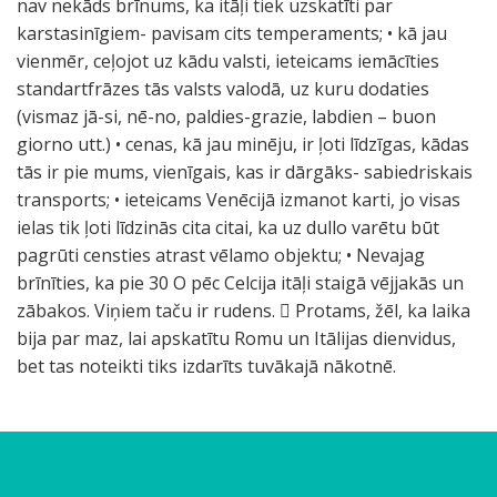
nav nekāds brīnums, ka itāļi tiek uzskatīti par
karstasinīgiem- pavisam cits temperaments; • kā jau
vienmēr, ceļojot uz kādu valsti, ieteicams iemācīties
standartfrāzes tās valsts valodā, uz kuru dodaties
(vismaz jā-si, nē-no, paldies-grazie, labdien – buon
giorno utt.) • cenas, kā jau minēju, ir ļoti līdzīgas, kādas
tās ir pie mums, vienīgais, kas ir dārgāks- sabiedriskais
transports; • ieteicams Venēcijā izmanot karti, jo visas
ielas tik ļoti līdzinās cita citai, ka uz dullo varētu būt
pagrūti censties atrast vēlamo objektu; • Nevajag
brīnīties, ka pie 30 O pēc Celcija itāļi staigā vējjakās un
zābakos. Viņiem taču ir rudens.  Protams, žēl, ka laika
bija par maz, lai apskatītu Romu un Itālijas dienvidus,
bet tas noteikti tiks izdarīts tuvākajā nākotnē.
n
K
D
A
V
B
M
M
I
U
S
G
D
u
D
a
ā
o
l
e
u
a
a
t
n
f
a
o
z
r
k
r
m
p
l
r
r
n
ā
t
o
l
m
D
a
s
u
a
i
o
v
k
a
ļ
a
r
l
s
o
u