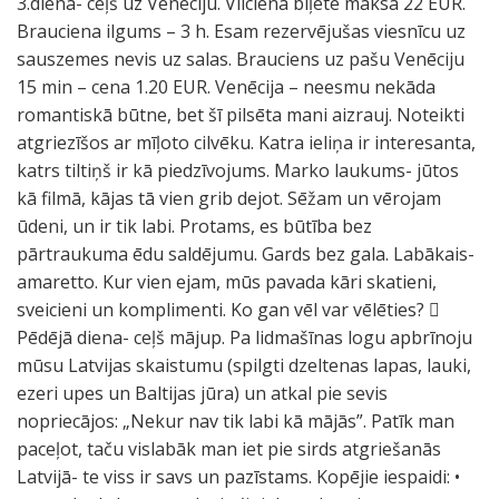
3.diena- ceļš uz Venēciju. Vilciena biļete maksā 22 EUR.
Brauciena ilgums – 3 h. Esam rezervējušas viesnīcu uz
sauszemes nevis uz salas. Brauciens uz pašu Venēciju
15 min – cena 1.20 EUR. Venēcija – neesmu nekāda
romantiskā būtne, bet šī pilsēta mani aizrauj. Noteikti
atgriezīšos ar mīļoto cilvēku. Katra ieliņa ir interesanta,
katrs tiltiņš ir kā piedzīvojums. Marko laukums- jūtos
kā filmā, kājas tā vien grib dejot. Sēžam un vērojam
ūdeni, un ir tik labi. Protams, es būtība bez
pārtraukuma ēdu saldējumu. Gards bez gala. Labākais-
amaretto. Kur vien ejam, mūs pavada kāri skatieni,
sveicieni un komplimenti. Ko gan vēl var vēlēties? 
Pēdējā diena- ceļš mājup. Pa lidmašīnas logu apbrīnoju
mūsu Latvijas skaistumu (spilgti dzeltenas lapas, lauki,
ezeri upes un Baltijas jūra) un atkal pie sevis
nopriecājos: „Nekur nav tik labi kā mājās”. Patīk man
paceļot, taču vislabāk man iet pie sirds atgriešanās
Latvijā- te viss ir savs un pazīstams. Kopējie iespaidi: •