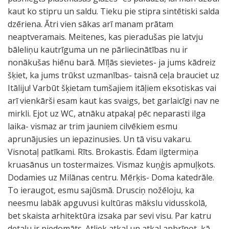
kaut ko stipru un saldu. Tieku pie stipra sintētiski salda
dzēriena. Ātri vien sākas arī manam prātam
neaptveramais. Meitenes, kas pieradušas pie latvju
bāleliņu kautrīguma un ne pārliecinātības nu ir
nonākušas hiēnu barā. Mīļās sievietes- ja jums kādreiz
šķiet, ka jums trūkst uzmanības- taisnā ceļa brauciet uz
Itāliju! Varbūt šķietam tumšajiem itāļiem eksotiskas vai
arī vienkārši esam kaut kas svaigs, bet garlaicīgi nav ne
mirkli. Ejot uz WC, atnāku atpakaļ pēc neparasti ilga
laika- vismaz ar trim jauniem cilvēkiem esmu
aprunājusies un iepazinusies. Un tā visu vakaru.
Visnotaļ patīkami. Rīts. Brokastis. Ēdam ilgtermiņa
kruasānus un tostermaizes. Vismaz kuņģis apmuļķots.
Dodamies uz Milānas centru. Mērķis- Doma katedrāle.
To ieraugot, esmu sajūsmā. Drusciņ nožēloju, ka
neesmu labāk apguvusi kultūras mākslu vidusskolā,
bet skaista arhitektūra izsaka par sevi visu. Par katru
detaļu ir piedomāts. Atliek atkal un atkal apbrīnot, kā