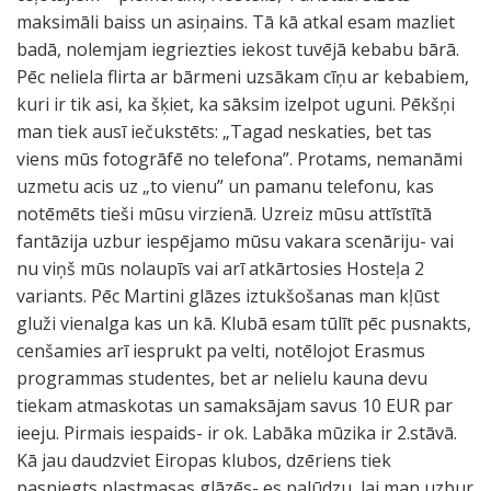
maksimāli baiss un asiņains. Tā kā atkal esam mazliet
badā, nolemjam iegriezties iekost tuvējā kebabu bārā.
Pēc neliela flirta ar bārmeni uzsākam cīņu ar kebabiem,
kuri ir tik asi, ka šķiet, ka sāksim izelpot uguni. Pēkšņi
man tiek ausī iečukstēts: „Tagad neskaties, bet tas
viens mūs fotogrāfē no telefona”. Protams, nemanāmi
uzmetu acis uz „to vienu” un pamanu telefonu, kas
notēmēts tieši mūsu virzienā. Uzreiz mūsu attīstītā
fantāzija uzbur iespējamo mūsu vakara scenāriju- vai
nu viņš mūs nolaupīs vai arī atkārtosies Hosteļa 2
variants. Pēc Martini glāzes iztukšošanas man kļūst
gluži vienalga kas un kā. Klubā esam tūlīt pēc pusnakts,
cenšamies arī iesprukt pa velti, notēlojot Erasmus
programmas studentes, bet ar nelielu kauna devu
tiekam atmaskotas un samaksājam savus 10 EUR par
ieeju. Pirmais iespaids- ir ok. Labāka mūzika ir 2.stāvā.
Kā jau daudzviet Eiropas klubos, dzēriens tiek
pasniegts plastmasas glāzēs- es palūdzu, lai man uzbur