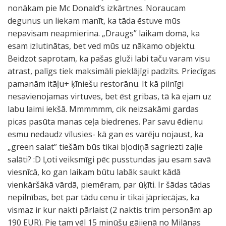
nonākam pie Mc Donald’s izkārtnes. Noraucam
degunus un liekam manīt, ka tāda ēstuve mūs
nepavisam neapmierina. „Draugs” laikam domā, ka
esam izlutinātas, bet ved mūs uz nākamo objektu.
Beidzot saprotam, ka pašas gluži labi taču varam visu
atrast, palīgs tiek maksimāli pieklājīgi padzīts. Priecīgas
pamanām itāļu+ ķīniešu restorānu. It kā pilnīgi
nesavienojamas virtuves, bet ēst gribas, tā kā ejam uz
labu laimi iekšā. Mmmmmm, cik neizsakāmi gardas
picas pasūta manas ceļa biedrenes. Par savu ēdienu
esmu nedaudz vīlusies- kā gan es varēju nojaust, ka
„green salat” tiešām būs tikai bļodiņā sagriezti zaļie
salāti? :D Ļoti veiksmīgi pēc pusstundas jau esam savā
viesnīcā, ko gan laikam būtu labāk saukt kādā
vienkāršākā vārdā, piemēram, par ūķīti. Ir šādas tādas
nepilnības, bet par tādu cenu ir tikai jāpriecājas, ka
vismaz ir kur nakti pārlaist (2 naktis trim personām ap
190 EUR). Pie tam vēl 15 minūšu gājienā no Milānas