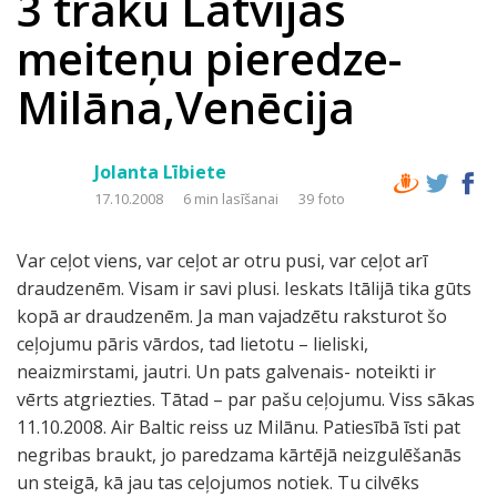
3 traku Latvijas
meiteņu pieredze-
Milāna,Venēcija
Jolanta Lībiete
17.10.2008
6 min lasīšanai
39 foto
Var ceļot viens, var ceļot ar otru pusi, var ceļot arī
draudzenēm. Visam ir savi plusi. Ieskats Itālijā tika gūts
kopā ar draudzenēm. Ja man vajadzētu raksturot šo
ceļojumu pāris vārdos, tad lietotu – lieliski,
neaizmirstami, jautri. Un pats galvenais- noteikti ir
vērts atgriezties. Tātad – par pašu ceļojumu. Viss sākas
11.10.2008. Air Baltic reiss uz Milānu. Patiesībā īsti pat
negribas braukt, jo paredzama kārtējā neizgulēšanās
un steigā, kā jau tas ceļojumos notiek. Tu cilvēks