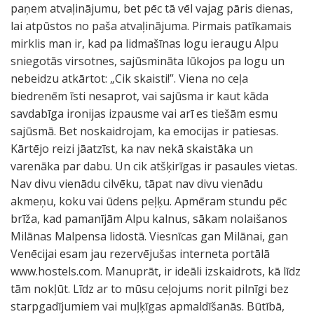
paņem atvaļinājumu, bet pēc tā vēl vajag pāris dienas,
lai atpūstos no paša atvaļinājuma. Pirmais patīkamais
mirklis man ir, kad pa lidmašīnas logu ieraugu Alpu
sniegotās virsotnes, sajūsmināta lūkojos pa logu un
nebeidzu atkārtot: „Cik skaisti!”. Viena no ceļa
biedrenēm īsti nesaprot, vai sajūsma ir kaut kāda
savdabīga ironijas izpausme vai arī es tiešām esmu
sajūsmā. Bet noskaidrojam, ka emocijas ir patiesas.
Kārtējo reizi jāatzīst, ka nav nekā skaistāka un
varenāka par dabu. Un cik atšķirīgas ir pasaules vietas.
Nav divu vienādu cilvēku, tāpat nav divu vienādu
akmeņu, koku vai ūdens peļķu. Apmēram stundu pēc
brīža, kad pamanījām Alpu kalnus, sākam nolaišanos
Milānas Malpensa lidostā. Viesnīcas gan Milānai, gan
Venēcijai esam jau rezervējušas interneta portālā
www.hostels.com. Manuprāt, ir ideāli izskaidrots, kā līdz
tām nokļūt. Līdz ar to mūsu ceļojums norit pilnīgi bez
starpgadījumiem vai muļķīgas apmaldīšanās. Būtībā,