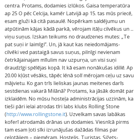
centra. Protams, dodamies izlūkos. Gaisa temperatūra
ap 25 O pēc Celcija, kamēr Latvijā ap 15. tas mūs priecē,
esam gluži kā citā pasaulē. Nopērkam saldējumu un
atpūtinām kājas kādā parkā, vērojam itāļu cilvēkus un ...
viņu suņus. Izskan teikums no draudzenes mutes: „Te
pat suņi ir laimīgi”. Un, jā kaut kas neiedomājams-
cilvēki ved pastaigā savus suņus, pilnīgi nevienam
četrkājainajam mīlulim nav uzpurņa, un visi suņi
draudzīgi spēlējas kopā. It kā esam nonākušas idillē. Ap
20.00 kļūst vēsāks, tāpēc lēnā solī mērojam ceļu uz savu
mājvietu. Ko gan trīs lieliskas jaunas meitenes darīs
sestdienas vakarā Milānā? Protams, ka jāsāk domāt par
izklaidēm. No mūsu hosteļa administrācijas uzzinām, ka
tieši pāri ielai atrodas tīri labs klubs Rolling Stone
(
http://www.rollingstone.it
). Uzvelkam savas labākas
koferī atrodamās drānas un dodamies. Viesnīcā pirms
tam esam ļoti sīki izrunājušas dažādas filmas par
ceļotājiem – piemēram, Hostelis, Turistas. Sižets-