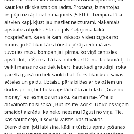
kaut kas tik skaists ticis radīts. Protams, izmantojas
iespēju uzkāpt uz Doma jumts (5 EUR). Temperatūra
aizvien kāpj, kļūst jau mazliet neizturami. Nākamais
apskates objekts- Sforcu pils. Ceļojuma laikā
nospriežam, ka es laikam izskatos vislētticīgākā no
mums, jo kā tikai kāds tūristu ķērājs iedomāsies
tuvoties mūsu kompānijai, pirmā, ko viņš centīsies
apvārdot, būšu es. Tā tas notiek arī Doma laukumā. Ļoti
veikli manās rokās tiek iebērti kaut kādi graudiņi, roka
pacelta gaisā un tiek saukti baloži. Es tikai bolu savas
ačteles un gaidu. Uztaisu pāris bildes ar baložiem un
dodos prom, bet tieku apstādināta ar tekstu „Give me
money”, es iesmejos un saku, ka man nav. Vīrelis
aizvainotā balsī saka: „But it’s my work”. Uz ko es viņam
smaidot aizrādu, ka neko neesmu lūgusi no viņa. Tie,
kas daudz ceļo, it sevišķi valstīs, kas tuvākas
Dienvidiem, ļoti labi zina, kādi ir tūristu apmuļķošanas