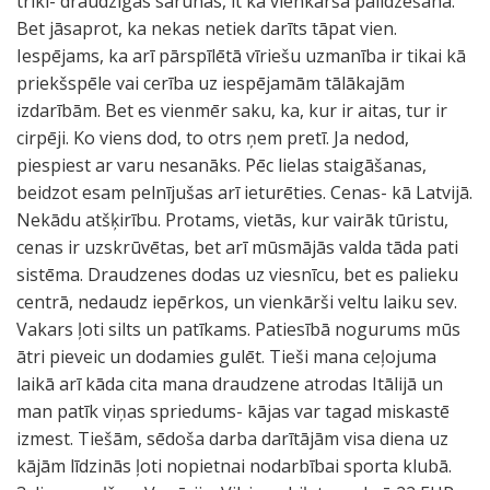
triki- draudzīgas sarunas, it kā vienkārša palīdzēšana.
Bet jāsaprot, ka nekas netiek darīts tāpat vien.
Iespējams, ka arī pārspīlētā vīriešu uzmanība ir tikai kā
priekšspēle vai cerība uz iespējamām tālākajām
izdarībām. Bet es vienmēr saku, ka, kur ir aitas, tur ir
cirpēji. Ko viens dod, to otrs ņem pretī. Ja nedod,
piespiest ar varu nesanāks. Pēc lielas staigāšanas,
beidzot esam pelnījušas arī ieturēties. Cenas- kā Latvijā.
Nekādu atšķirību. Protams, vietās, kur vairāk tūristu,
cenas ir uzskrūvētas, bet arī mūsmājās valda tāda pati
sistēma. Draudzenes dodas uz viesnīcu, bet es palieku
centrā, nedaudz iepērkos, un vienkārši veltu laiku sev.
Vakars ļoti silts un patīkams. Patiesībā nogurums mūs
ātri pieveic un dodamies gulēt. Tieši mana ceļojuma
laikā arī kāda cita mana draudzene atrodas Itālijā un
man patīk viņas spriedums- kājas var tagad miskastē
izmest. Tiešām, sēdoša darba darītājām visa diena uz
kājām līdzinās ļoti nopietnai nodarbībai sporta klubā.