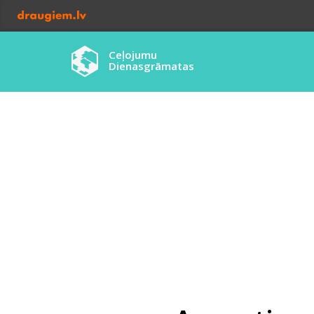
Ceļojumu
Dienasgrāmatas