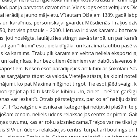
od, pat ja pārvācas dzīvot citur. Viens logs esot veltījums D
ai ierādījis jauno mājvietu. Vītautam Dižajam 1389. gadā labp
 un karaīmus, personiskajai gvardei. Mūsdienās Traķos dzīv
250, bet visā pasaulē – 2000. Lietuvā ir divas karaīmu baznīca
i ļoti noslēgta, laulājušies stingri savā starpā, un par karaīm
ad gan “likumi” esot pielaidīgāki, un karaīma tautību pasē va
es kā karaīms. Traķu pilī karaīmiem veltīta neliela ekspozīcija,
 un kafejnīcas, kur bez citiem ēdieniem var dabūt slavenos ki
kāpostiem. Nesen esot parādījušies arī kibini ar šokolādi. Sa
 sargājams tāpat kā valoda. Vietējie stāsta, ka kibini noteik
nājumi, ko pat Maxima mēģinot tirgot. Tie esot jāēd svaigi, ka
otirgojot ap 10 tūkstošus kibinu. Un, ziniet – tiešām garšīgi
as var ieskaitīt. Otrais pārsteigums, par ko arī nebiju dzird
s”. Trīszvaigšņu viesnīca ar kategorijai netipiski plašām te
jošām cenām, neliels ūdens relaksācijas centrs ar pirtīm. Ga
Viļņas tuvumu, kas ar roku aizsniedzama,Traķos var ne tikai gul
ais SPA un ūdens relaksācijas centrs, turpat arī boulings un 