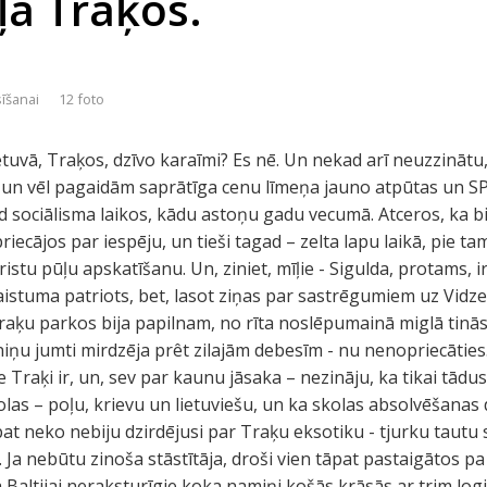
ļā Traķos.
sīšanai
12 foto
ietuvā, Traķos, dzīvo karaīmi? Es nē. Un nekad arī neuzzinātu
i un vēl pagaidām saprātīga cenu līmeņa jauno atpūtas un S
 sociālisma laikos, kādu astoņu gadu vecumā. Atceros, ka bi
riecājos par iespēju, un tieši tagad – zelta lapu laikā, pie t
ristu pūļu apskatīšanu. Un, ziniet, mīļie - Sigulda, protams, i
istuma patriots, bet, lasot ziņas par sastrēgumiem uz Vidze
Traķu parkos bija papilnam, no rīta noslēpumainā miglā tinā
rniņu jumti mirdzēja prêt zilajām debesīm - nu nenopriecātie
ie Traķi ir, un, sev par kaunu jāsaka – nezināju, ka tikai tād
kolas – poļu, krievu un lietuviešu, un ka skolas absolvēšana
āpat neko nebiju dzirdējusi par Traķu eksotiku - tjurku tautu
 Ja nebūtu zinoša stāstītāja, droši vien tāpat pastaigātos p
Baltijai neraksturīgie koka namiņi košās krāsās ar trim logi