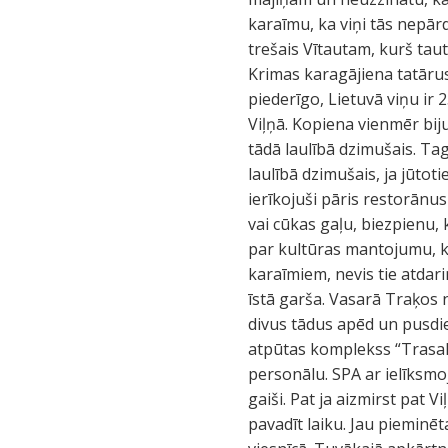
karaīmu, ka viņi tās nepārd
trešais Vītautam, kurš taut
Krimas karagājiena tatārus
piederīgo, Lietuvā viņu ir 
Viļņā. Kopiena vienmēr bijus
tādā laulībā dzimušais. Tag
laulībā dzimušais, ja jūtoti
ierīkojuši pāris restorānus
vai cūkas gaļu, biezpienu, 
par kultūras mantojumu, kas
karaīmiem, nevis tie atdari
īstā garša. Vasarā Traķos n
divus tādus apēd un pusdien
atpūtas komplekss “Trasali
personālu. SPA ar ielīksmo
gaiši. Pat ja aizmirst pat 
pavadīt laiku. Jau pieminēt