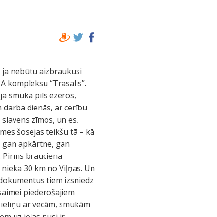
, ja nebūtu aizbraukusi
PA kompleksu “Trasalis”.
ja smuka pils ezeros,
am darba dienās, ar cerību
r slavens zīmos, un es,
mes šosejas teikšu tā – kā
s gan apkārtne, gan
s. Pirms brauciena
us nieka 30 km no Viļņas. Un
s dokumentus tiem izsniedz
 saimei piederošajiem
a ieliņu ar vecām, smukām
em uz ielas pusi ir