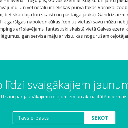
ē – slavenā Traķu pils, Golvas ezers ar kuģīšu un jahtu pied
dāvājumu. Un vēl netālu ir lieliskas purva takas Varnikai zo
 bet skati bija ļoti skaisti un pastaiga jauka). Gandrīz aiz
a. Tik garšīgas napoleonkūkas (cep uz vietas) savu mūžu nebi
mpings arī slavējams: fantastiski skaistā vietā Galves ezera 
lēgumus, gan servisa māju ar visu, kas nogurušam ceļotāja
 līdzi svaigākajiem jaun
Uzzini par jaunākajiem ceļojumiem un aktualitātēm pirmais
SEKOT