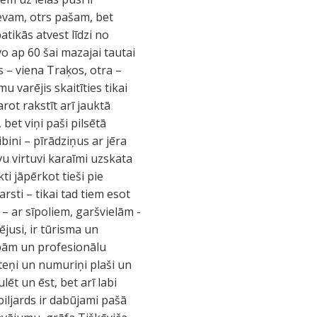
ievam, otrs pašam, bet
atikās atvest līdzi no
o ap 60 šai mazajai tautai
s – viena Traķos, otra –
u varējis skaitīties tikai
rot rakstīt arī jauktā
 bet viņi paši pilsētā
bini – pīrādziņus ar jēra
vu virtuvi karaīmi uzskata
ti jāpērkot tieši pie
rsti – tikai tad tiem esot
 – ar sīpoliem, garšvielām -
ējusi, ir tūrisma un
lpām un profesionālu
iteņi un numuriņi plaši un
ēt un ēst, bet arī labi
biljards ir dabūjami pašā