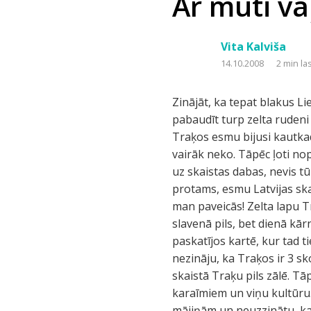
Ar muti va
Vita Kalviša
14.10.2008
2 min la
Zinājāt, ka tepat blakus L
pabaudīt turp zelta ruden
Traķos esmu bijusi kautkad
vairāk neko. Tāpēc ļoti nop
uz skaistas dabas, nevis tū
protams, esmu Latvijas ska
man paveicās! Zelta lapu 
slavenā pils, bet dienā kā
paskatījos kartē, kur tad t
nezināju, ka Traķos ir 3 s
skaistā Traķu pils zālē. T
karaīmiem un viņu kultūru.
mājiņām un neuzzinātu, ka 