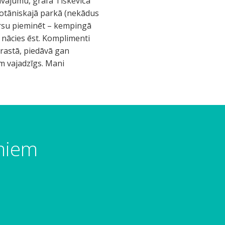
āvājumu, grāfa Tiškēviča
obotāniskajā parkā (nekādus
mirsu pieminēt – kempingā
j nācies ēst. Komplimenti
krastā, piedāvā gan
m vajadzīgs. Mani
umiem