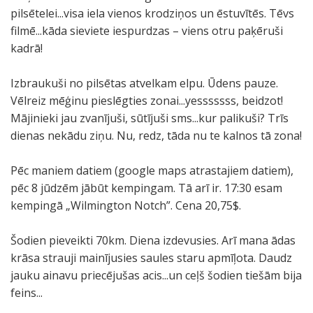
pilsētelei...visa iela vienos krodziņos un ēstuvītēs. Tēvs
filmē...kāda sieviete iespurdzas – viens otru paķēruši
kadrā!
Izbraukuši no pilsētas atvelkam elpu. Ūdens pauze.
Vēlreiz mēģinu pieslēgties zonai...yesssssss, beidzot!
Mājinieki jau zvanījuši, sūtījuši sms...kur palikuši? Trīs
dienas nekādu ziņu. Nu, redz, tāda nu te kalnos tā zona!
Pēc maniem datiem (google maps atrastajiem datiem),
pēc 8 jūdzēm jābūt kempingam. Tā arī ir. 17:30 esam
kempingā „Wilmington Notch”. Cena 20,75$.
Šodien pieveikti 70km. Diena izdevusies. Arī mana ādas
krāsa strauji mainījusies saules staru apmīļota. Daudz
jauku ainavu priecējušas acis...un ceļš šodien tiešām bija
feins...