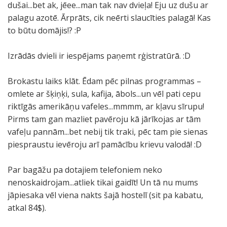
dušai...bet ak, jēee...man tak nav dvieļa! Eju uz dušu ar
palagu azotē. Ārprāts, cik neērti slaucīties palagā! Kas
to būtu domājis!? :P
Izrādās dvieli ir iespējams paņemt rģistratūrā. :D
Brokastu laiks klāt. Ēdam pēc pilnas programmas –
omlete ar šķiņķi, sula, kafija, ābols...un vēl pati cepu
riktīgās amerikāņu vafeles...mmmm, ar kļavu sīrupu!
Pirms tam gan mazliet pavēroju kā jārīkojas ar tām
vafeļu pannām...bet nebij tik traki, pēc tam pie sienas
piespraustu ievēroju arī pamācību krievu valodā! :D
Par bagāžu pa dotajiem telefoniem neko
nenoskaidrojam...atliek tikai gaidīt! Un tā nu mums
jāpiesaka vēl viena nakts šajā hostelī (sit pa kabatu,
atkal 84$).