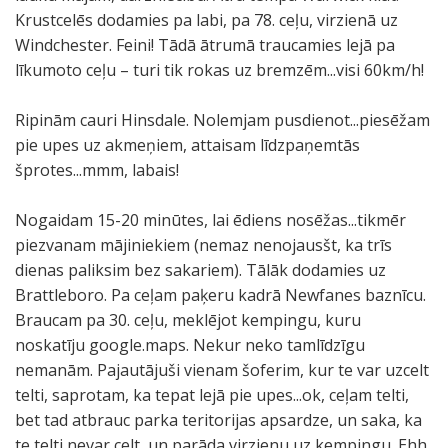
Krustcelēs dodamies pa labi, pa 78. ceļu, virzienā uz
Windchester. Feini! Tādā ātrumā traucamies lejā pa
līkumoto ceļu – turi tik rokas uz bremzēm...visi 60km/h!
Ripinām cauri Hinsdale. Nolemjam pusdienot...piesēžam
pie upes uz akmeņiem, attaisam līdzpaņemtās
šprotes...mmm, labais!
Nogaidam 15-20 minūtes, lai ēdiens nosēžas...tikmēr
piezvanam mājiniekiem (nemaz nenojausšt, ka trīs
dienas paliksim bez sakariem). Tālāk dodamies uz
Brattleboro. Pa ceļam paķeru kadrā Newfanes baznīcu.
Braucam pa 30. ceļu, meklējot kempingu, kuru
noskatīju google.maps. Nekur neko tamlīdzīgu
nemanām. Pajautājuši vienam šoferim, kur te var uzcelt
telti, saprotam, ka tepat lejā pie upes...ok, ceļam telti,
bet tad atbrauc parka teritorijas apsardze, un saka, ka
te telti nevar celt, un parāda virzienu uz kempingu. Ehh,