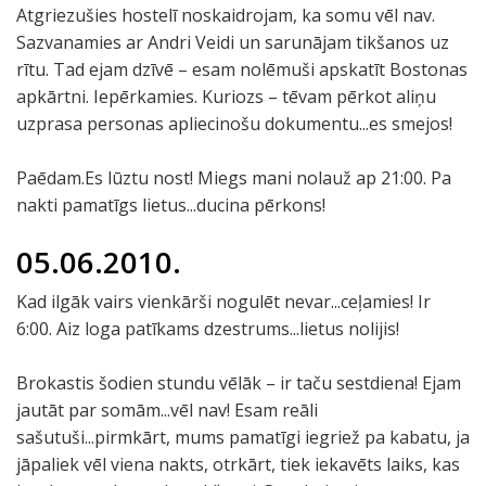
Atgriezušies hostelī noskaidrojam, ka somu vēl nav.
Sazvanamies ar Andri Veidi un sarunājam tikšanos uz
rītu. Tad ejam dzīvē – esam nolēmuši apskatīt Bostonas
apkārtni. Iepērkamies. Kuriozs – tēvam pērkot aliņu
uzprasa personas apliecinošu dokumentu...es smejos!
Paēdam.Es lūztu nost! Miegs mani nolauž ap 21:00. Pa
nakti pamatīgs lietus...ducina pērkons!
05.06.2010.
Kad ilgāk vairs vienkārši nogulēt nevar...ceļamies! Ir
6:00. Aiz loga patīkams dzestrums...lietus nolijis!
Brokastis šodien stundu vēlāk – ir taču sestdiena! Ejam
jautāt par somām...vēl nav! Esam reāli
sašutuši...pirmkārt, mums pamatīgi iegriež pa kabatu, ja
jāpaliek vēl viena nakts, otrkārt, tiek iekavēts laiks, kas