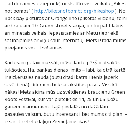
Tad dodamies uz iepriekš noskatīto velo veikalu „Bikes
not bombs” (
http://bikesnotbombs.org/bikeshop
). No
Back bay pieturas ar Orange line (pilsētas vilcienu) feini
aizbraucam līdz Green street stacijai, un turpat blakus
arī minētais veikals. Iepazīstamies ar Metu (iepriekš
sazinājāmies ar viņu caur internetu). Mets izrāda mums
pieejamos velo. Izvēlamies.
Kad esam gatavi maksāt, mūsu karte pēkšni atsakās
tukšoties...Ha, bankas dienas limits – labi, ka otrā kartē
ir aizķērusies nauda (būtu citādi katrs ritenis jāpērk
savā dienā). Riteņiem tiek sarakstītas pases. Viss kā
nākas! Mets aicina mūs uz svētdienas braucienu Green
Roots Festival, kur var pieteikties 14, 25 un 65 jūdžu
gariem braucieniem. Tajā piedalās no dažādām
pasaules valstīm...būtu interesanti, bet mums citi plāni –
iekarot nelielu daļiņu Ziemeļamerikas !