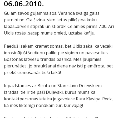
06.06.2010.
Guļam savos guļammaisos. Verandā svaigs gaiss,
putniņi no rīta čivina...vien lietus plīkšķina koku
lapās...arvien stiprāk un stiprāk! Ceļamies pirms 7:00. Arī
Uldis rosās...sacep mums omleti, uztaisa kafiju.
Paēduši sākam krāmēt somas, bet Uldis saka, ka vecāki
ierosinājuši šo dienu palikt pie viņiem un paviesoties
Bostonas latviešu trimdas baznīcā. Mēs ļaujamies
pierunāties, jo braukšanai diena nav īsti piemērota, bet
priekš ciemošanās tieši laikā!
Iepazīstamies ar Birutu un Staņislavu Duļevskiem.
Izrādās, tie ir tie paši Duļevski, kurus mums kā
kontaktpersonas ieteica jelgavniece Ruta Kļaviņa. Redz,
kā mēs liktenīgi nonākam tur, kur vajag!