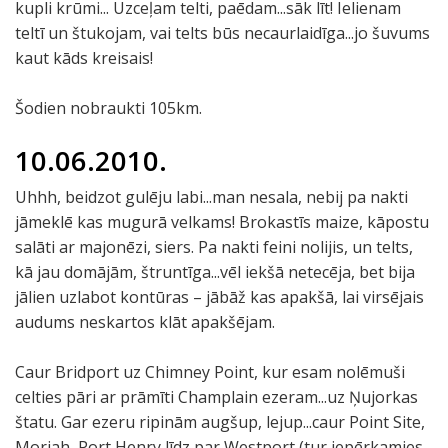
kupli krūmi... Uzceļam telti, paēdam...sāk līt! Ielienam
teltī un štukojam, vai telts būs necaurlaidīga...jo šuvums
kaut kāds kreisais!
Šodien nobraukti 105km.
10.06.2010.
Uhhh, beidzot gulēju labi...man nesala, nebij pa nakti
jāmeklē kas mugurā velkams! Brokastīs maize, kāpostu
salāti ar majonēzi, siers. Pa nakti feini nolijis, un telts,
kā jau domājām, štruntīga...vēl iekšā netecēja, bet bija
jālien uzlabot kontūras – jābāž kas apakšā, lai virsējais
audums neskartos klāt apakšējam.
Caur Bridport uz Chimney Point, kur esam nolēmuši
celties pāri ar prāmīti Champlain ezeram...uz Ņujorkas
štatu. Gar ezeru ripinām augšup, lejup...caur Point Site,
Moriah, Port Henry līdz par Westport (tur iepērkamies