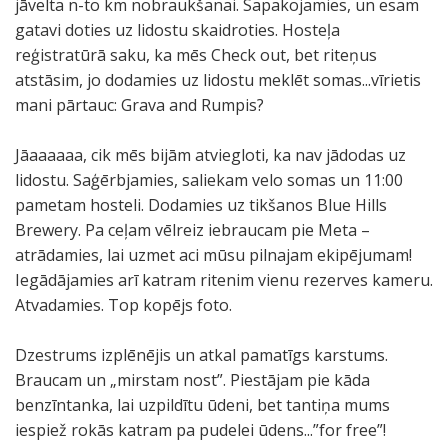
jāvelta n-to km nobraukšanai. Sapakojamies, un esam
gatavi doties uz lidostu skaidroties. Hosteļa
reģistratūrā saku, ka mēs Check out, bet riteņus
atstāsim, jo dodamies uz lidostu meklēt somas...vīrietis
mani pārtauc: Grava and Rumpis?
Jāaaaaaa, cik mēs bijām atviegloti, ka nav jādodas uz
lidostu. Saģērbjamies, saliekam velo somas un 11:00
pametam hosteli. Dodamies uz tikšanos Blue Hills
Brewery. Pa ceļam vēlreiz iebraucam pie Meta –
atrādamies, lai uzmet aci mūsu pilnajam ekipējumam!
Iegādājamies arī katram ritenim vienu rezerves kameru.
Atvadamies. Top kopējs foto.
Dzestrums izplēnējis un atkal pamatīgs karstums.
Braucam un „mirstam nost”. Piestājam pie kāda
benzīntanka, lai uzpildītu ūdeni, bet tantiņa mums
iespiež rokās katram pa pudelei ūdens...”for free”!