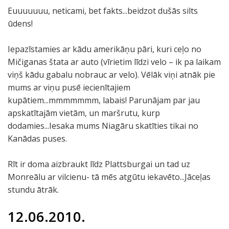
Euuuuuuu, neticami, bet fakts...beidzot dušās silts
ūdens!
Iepazīstamies ar kādu amerikāņu pāri, kuri ceļo no
Mičiganas štata ar auto (vīrietim līdzi velo – ik pa laikam
viņš kādu gabalu nobrauc ar velo). Vēlāk viņi atnāk pie
mums ar viņu pusē iecienītajiem
kupātiem...mmmmmmm, labais! Parunājam par jau
apskatītajām vietām, un maršrutu, kurp
dodamies...Iesaka mums Niagāru skatīties tikai no
Kanādas puses.
Rīt ir doma aizbraukt līdz Plattsburgai un tad uz
Monreālu ar vilcienu- tā mēs atgūtu iekavēto...Jāceļas
stundu ātrāk.
12.06.2010.