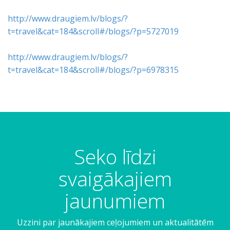
http://www.draugiem.lv/blogs/?
t=travel&cat=184&scroll#/blogs/?p=5727019
http://www.draugiem.lv/blogs/?
t=travel&cat=184&scroll#/blogs/?p=6978315
Seko līdzi
svaigākajiem
jaunumiem
Uzzini par jaunākajiem ceļojumiem un aktualitātēm