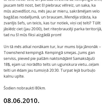
jaucam telti nost, bet šī piebrauc vēlreiz, un saka, ka
mūs aizvedīšot..nu, mēs jau ar mieru, sakrāmējam velo
bagāžas nodalījumā, un braucam...Mendija stāsta, ka
zvanījis šefs, un teicis, kas tur notiek, viņi ceļ telti? Tūlīt
jāslēdz ciet (jau 20:00), bet riteņbraucēji parka teritorijā,
tad nu šī mūs fiksi aizgādā prom!
Un tā mēs atkal nonākam tur, kur mums bija jānonāk –
Townshend kempingā. Kempingā smejas...Jums gan
serviss, pieved pie pašām naktsmājām! Samaksājuši
18$, ejam uz norādīto telts un ugunskura vietu...ceļam
telti un ēdam jau tumsiņā 20:30. Turpat lejā burbuļo
kalnu upīte.
Šodien nobraukti 80km.
08.06.2010.