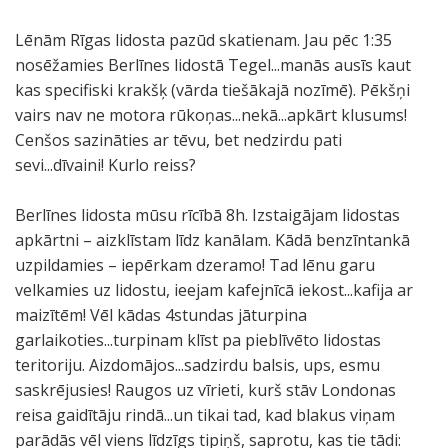
Lēnām Rīgas lidosta pazūd skatienam. Jau pēc 1:35
nosēžamies Berlīnes lidostā Tegel...manās ausīs kaut
kas specifiski krakšķ (vārda tiešākajā nozīmē). Pēkšņi
vairs nav ne motora rūkoņas...nekā...apkārt klusums!
Cenšos sazināties ar tēvu, bet nedzirdu pati
sevi...dīvaini! Kurlo reiss?
Berlīnes lidosta mūsu rīcībā 8h. Izstaigājam lidostas
apkārtni – aizklīstam līdz kanālam. Kādā benzīntankā
uzpildamies – iepērkam dzeramo! Tad lēnu garu
velkamies uz lidostu, ieejam kafejnīcā iekost...kafija ar
maizītēm! Vēl kādas 4stundas jāturpina
garlaikoties...turpinam klīst pa pieblīvēto lidostas
teritoriju. Aizdomājos...sadzirdu balsis, ups, esmu
saskrējusies! Raugos uz vīrieti, kurš stāv Londonas
reisa gaidītāju rindā...un tikai tad, kad blakus viņam
parādās vēl viens līdzīgs tipiņš, saprotu, kas tie tādi: