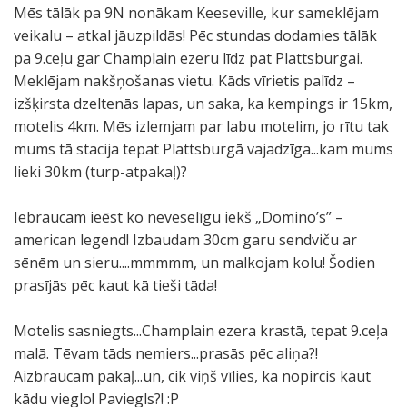
Mēs tālāk pa 9N nonākam Keeseville, kur sameklējam
veikalu – atkal jāuzpildās! Pēc stundas dodamies tālāk
pa 9.ceļu gar Champlain ezeru līdz pat Plattsburgai.
Meklējam nakšņošanas vietu. Kāds vīrietis palīdz –
izšķirsta dzeltenās lapas, un saka, ka kempings ir 15km,
motelis 4km. Mēs izlemjam par labu motelim, jo rītu tak
mums tā stacija tepat Plattsburgā vajadzīga...kam mums
lieki 30km (turp-atpakaļ)?
Iebraucam ieēst ko neveselīgu iekš „Domino’s” –
american legend! Izbaudam 30cm garu sendviču ar
sēnēm un sieru....mmmmm, un malkojam kolu! Šodien
prasījās pēc kaut kā tieši tāda!
Motelis sasniegts...Champlain ezera krastā, tepat 9.ceļa
malā. Tēvam tāds nemiers...prasās pēc aliņa?!
Aizbraucam pakaļ...un, cik viņš vīlies, ka nopircis kaut
kādu vieglo! Paviegls?! :P