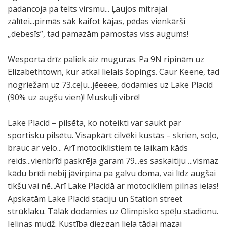
padancoja pa telts virsmu... Ļaujos mitrajai
zālītei...pirmās sāk kaifot kājas, pēdas vienkārši
„debesīs”, tad pamazām pamostas viss augums!
Wesporta drīz paliek aiz muguras. Pa 9N ripinām uz
Elizabethtown, kur atkal lielais šopings. Caur Keene, tad
nogriežam uz 73.ceļu...jēeeee, dodamies uz Lake Placid
(90% uz augšu vien)! Muskuļi vibrē!
Lake Placid – pilsēta, ko noteikti var saukt par
sportisku pilsētu. Visapkārt cilvēki kustās – skrien, soļo,
brauc ar velo... Arī motociklistiem te laikam kāds
reids...vienbrīd paskrēja garam 79...es saskaitiju ...vismaz
kādu brīdi nebij jāvirpina pa galvu doma, vai līdz augšai
tikšu vai nē...Arī Lake Placidā ar motocikliem pilnas ielas!
Apskatām Lake Placid staciju un Station street
strūklaku. Tālāk dodamies uz Olimpisko spēļu stadionu.
Ieliņas mudž. Kustība diezgan liela tādai mazai