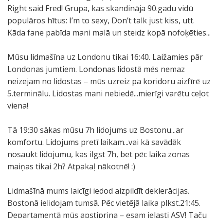
Right said Fred! Grupa, kas skandināja 90.gadu vidū
populāros hītus: I’m to sexy, Don’t talk just kiss, utt.
Kāda fane pabīda mani malā un steidz kopā nofoķēties...
Mūsu lidmašīna uz Londonu tikai 16:40. Laižamies pār
Londonas jumtiem. Londonas lidostā mēs nemaz
neizejam no lidostas – mūs uzreiz pa koridoru aizfīrē uz
5.terminālu. Lidostas mani nebiedē...mierīgi varētu ceļot
viena!
Tā 19:30 sākas mūsu 7h lidojums uz Bostonu...ar
komfortu. Lidojums pretī laikam...vai kā savādāk
nosaukt lidojumu, kas ilgst 7h, bet pēc laika zonas
maiņas tikai 2h? Atpakaļ nākotnē! :)
Lidmašīnā mums laicīgi iedod aizpildīt deklerācijas.
Bostonā ielidojam tumsā. Pēc vietējā laika plkst.21:45.
Departamentā mūs apstiprina – esam ielasti ASV! Taču