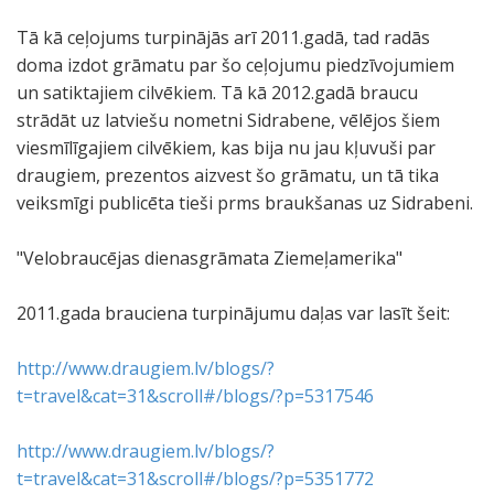
Tā kā ceļojums turpinājās arī 2011.gadā, tad radās
doma izdot grāmatu par šo ceļojumu piedzīvojumiem
un satiktajiem cilvēkiem. Tā kā 2012.gadā braucu
strādāt uz latviešu nometni Sidrabene, vēlējos šiem
viesmīlīgajiem cilvēkiem, kas bija nu jau kļuvuši par
draugiem, prezentos aizvest šo grāmatu, un tā tika
veiksmīgi publicēta tieši prms braukšanas uz Sidrabeni.
"Velobraucējas dienasgrāmata Ziemeļamerika"
2011.gada brauciena turpinājumu daļas var lasīt šeit:
http://www.draugiem.lv/blogs/?
t=travel&cat=31&scroll#/blogs/?p=5317546
http://www.draugiem.lv/blogs/?
t=travel&cat=31&scroll#/blogs/?p=5351772