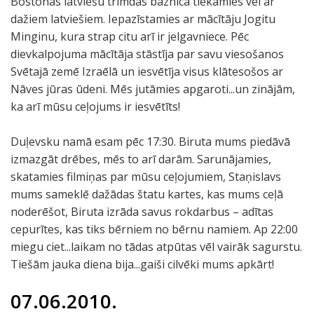
Bostonas latviešu trimdas baznīcā tiekamies vēl ar
dažiem latviešiem. Iepazīstamies ar mācītāju Jogitu
Minginu, kura strap citu arī ir jelgavniece. Pēc
dievkalpojuma mācītāja stāstīja par savu viesošanos
Svētajā zemē Izraēlā un iesvētīja visus klātesošos ar
Nāves jūras ūdeni. Mēs jutāmies apgaroti...un zinājām,
ka arī mūsu ceļojums ir iesvētīts!
Duļevsku namā esam pēc 17:30. Biruta mums piedāvā
izmazgāt drēbes, mēs to arī darām. Sarunājamies,
skatamies filmiņas par mūsu ceļojumiem, Staņislavs
mums sameklē dažādas štatu kartes, kas mums ceļā
noderēšot, Biruta izrāda savus rokdarbus – adītas
cepurītes, kas tiks bērniem no bērnu namiem. Ap 22:00
miegu ciet...laikam no tādas atpūtas vēl vairāk sagurstu.
Tiešām jauka diena bija...gaiši cilvēki mums apkārt!
07.06.2010.