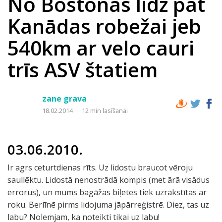
No Bostonas līdz pat
Kanādas robežai jeb
540km ar velo cauri
trīs ASV štatiem
zane grava
18.02.2014
12 min lasīšanai
03.06.2010.
Ir agrs ceturtdienas rīts. Uz lidostu braucot vēroju
saullēktu. Lidostā nenostrādā kompis (met ārā visādus
errorus), un mums bagāžas biļetes tiek uzrakstītas ar
roku. Berlīnē pirms lidojuma jāpārreģistrē. Diez, tas uz
labu? Nolemjam, ka noteikti tikai uz labu!