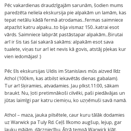
Pēc vakardienas draudzīgajām sarunām, šodien mums
paredzēta neliela ekskursija pie alpakām un lamām, kas
tepat netālu kādā fermā atrodamas...fermas saimniece
atpazīst katru alpaku...to bija vismaz 150...katrai esot
vārds. Saimniece labprāt pastāstapar alpakām...Birutai
arī ir šis tas šai sakarā sakāms: alpakām esot sava
tualete, viņas tur arī iet nevis kā govis, atstāj pļekas kur
vien iedomājas! :)
Pēc šīs ekskursijas Uldis im Stanislavs mūs aizved līdz
Athol (100km, kas atbilst iekavētās dienas gabalam).
Tur arī šķiramies, atvadamies. Jau plkst.11:00, sākam
braukt. Nu, ļoti pretimnākoši cilvēki, paši piedāvājas un
jūtas laimīgi par katru ciemiņu, ko uzņēmuši savā namā.
Athol – maza, jauka pilsētele, caur kuru tālāk dodamies
uz Warwick pa Tuly Rd. Ceļš līkomo augšup, lejup, gar
lauku mājām, dārzniecību. Ātrā tempā Warwick klāt.