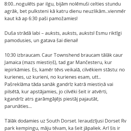
8:00...nogulēts par ilgu, bijām nolēmuši celties stundu
agrāk, bet pulksteni kā katru dienu neuzlikām...vienmēr
kaut kā ap 6:30 paši pamožamies!
Duša strādā labi – auksts, auksts, auksts! Esmu riktīgi
pamodusies, un gatava šai dienai!
10:30 izbraucam. Caur Townshend braucam tālāk caur
Jamaica (mazs miestiņš), tad gar Mančesteru, kur
iepirkāmies. Es, kamēr tēvs veikalā, cilvēkiem stāstu: no
kurienes, uz kurieni, no kurienes esam, utt...
Pašreklāma tāda sanāk gandrīz katrā miestiņā vai
pilsētā, kur apstājamies, jo cilvēki šeit ir atvērti,
kgandrīz atrs garāmgājējs piestāj pajautāt,
parunāties....
Tālāk dodamies uz South Dorset. Ieraudzījusi Dorset Rv
park kempingu, māju tēvam, ka šeit jāpaliek. Arī šis ir