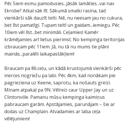
Pēc 5iem esmu pamodusies...jāsāk lamāties...vai nav
škrobe? Atkal sāk līt. Sākumā smalki rasina, tad
vienkārši sāk dauzīt telti. Nē, nu neesam jau no cukura,
bet līst pamatīgi. Tupam teltī un gaidam...iemiegu. Pēc
10iem vēl līst...bet minimāli. Ceļamies! Kamēr
krāmējamies arī lietus pierimst. No kempinga teritorijas
izbraucam pēc 11iem. Jā, nu tā nu mums tie plāni
mainās...paralēli laikapastākļiem!
Braucam pa 86.ceļu, un kādā krustojumā vienkārši pēc
inerces nogriežu pa labi. Pēc 4km, kad nonākam pie
pagrieziena uz Keene, saprotu, ka nošauts greizi.
Minam atpakaļ pa 9N. Vēlreiz caur Upper Jay un uz
Clintonviile. Pamanu mūsu kempinga kaimiņus
pabraucam garām. Apstājamies, parunājam – šie ar
dodas uz Champlain. Atvadamies ar laba ceļa
vēlējumiem!