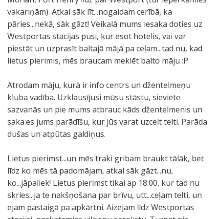
vakariņām). Atkal sāk līt...nogaidam cerībā, ka
pāries...nekā, sāk gāzt! Veikalā mums iesaka doties uz
Westportas stacijas pusi, kur esot hotelis, vai var
piestāt un uzprasīt baltajā mājā pa ceļam...tad nu, kad
lietus pierimis, mēs braucam meklēt balto māju :P
Atrodam māju, kurā ir info centrs un džentelmeņu
kluba vadība. Uzklausījusi mūsu stāstu, sieviete
sazvanās un pie mums atbrauc kāds džentelmenis un
saka:es jums parādīšu, kur jūs varat uzcelt telti. Parāda
dušas un atpūtas galdiņus.
Lietus pierimst...un mēs traki gribam braukt tālāk, bet
līdz ko mēs tā padomājam, atkal sāk gāzt...nu,
ko...jāpaliek! Lietus pierimst tikai ap 18:00, kur tad nu
skries...ja te nakšņošana par brīvu, utt...ceļam telti, un
ejam pastaigā pa apkārtni. Aizejam līdz Westportas