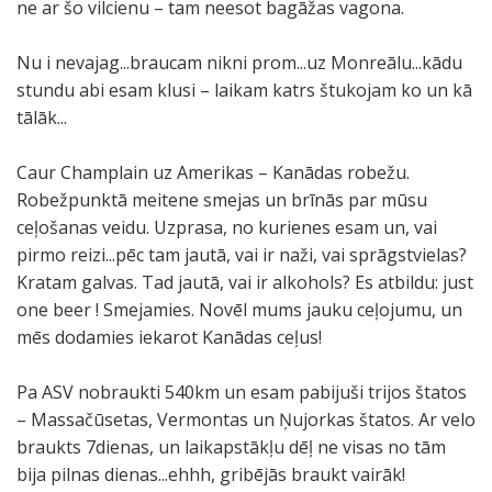
ne ar šo vilcienu – tam neesot bagāžas vagona.
Nu i nevajag...braucam nikni prom...uz Monreālu...kādu
stundu abi esam klusi – laikam katrs štukojam ko un kā
tālāk...
Caur Champlain uz Amerikas – Kanādas robežu.
Robežpunktā meitene smejas un brīnās par mūsu
ceļošanas veidu. Uzprasa, no kurienes esam un, vai
pirmo reizi...pēc tam jautā, vai ir naži, vai sprāgstvielas?
Kratam galvas. Tad jautā, vai ir alkohols? Es atbildu: just
one beer ! Smejamies. Novēl mums jauku ceļojumu, un
mēs dodamies iekarot Kanādas ceļus!
Pa ASV nobraukti 540km un esam pabijuši trijos štatos
– Massačūsetas, Vermontas un Ņujorkas štatos. Ar velo
braukts 7dienas, un laikapstākļu dēļ ne visas no tām
bija pilnas dienas...ehhh, gribējās braukt vairāk!