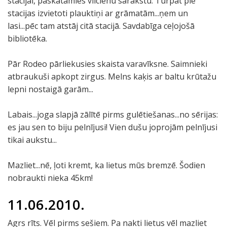
stacijai, paskatamies vilcienu sarakstu. Turpat pie
stacijas izvietoti plauktiņi ar grāmatām...ņem un
lasi...pēc tam atstāj citā stacijā. Savdabīga ceļojošā
bibliotēka.
Pār Rodeo pārliekusies skaista varavīksne. Saimnieki
atbraukuši apkopt zirgus. Melns kaķis ar baltu krūtažu
lepni nostaigā garām...
Labais...joga slapjā zālītē pirms gulētiešanas...no sērijas:
es jau sen to biju pelnījusi! Vien dušu joprojām pelnījusi
tikai aukstu...
Mazliet...nē, ļoti kremt, ka lietus mūs bremzē. Šodien
nobraukti nieka 45km!
11.06.2010.
Agrs rīts. Vēl pirms sešiem. Pa nakti lietus vēl mazliet