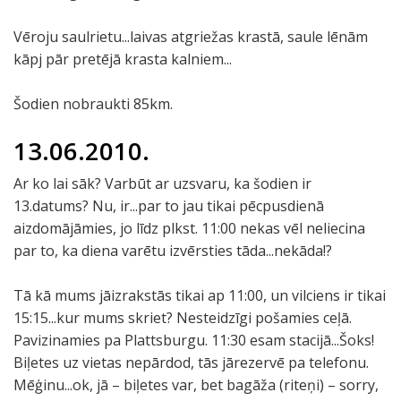
Vēroju saulrietu...laivas atgriežas krastā, saule lēnām
kāpj pār pretējā krasta kalniem...
Šodien nobraukti 85km.
13.06.2010.
Ar ko lai sāk? Varbūt ar uzsvaru, ka šodien ir
13.datums? Nu, ir...par to jau tikai pēcpusdienā
aizdomājāmies, jo līdz plkst. 11:00 nekas vēl neliecina
par to, ka diena varētu izvērsties tāda...nekāda!?
Tā kā mums jāizrakstās tikai ap 11:00, un vilciens ir tikai
15:15...kur mums skriet? Nesteidzīgi pošamies ceļā.
Pavizinamies pa Plattsburgu. 11:30 esam stacijā...Šoks!
Biļetes uz vietas nepārdod, tās jārezervē pa telefonu.
Mēģinu...ok, jā – biļetes var, bet bagāža (riteņi) – sorry,