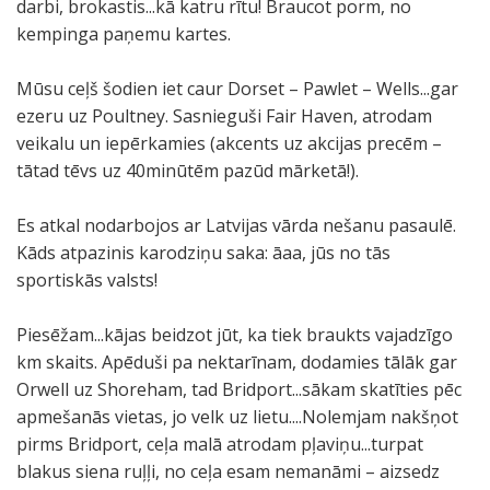
darbi, brokastis...kā katru rītu! Braucot porm, no
kempinga paņemu kartes.
Mūsu ceļš šodien iet caur Dorset – Pawlet – Wells...gar
ezeru uz Poultney. Sasnieguši Fair Haven, atrodam
veikalu un iepērkamies (akcents uz akcijas precēm –
tātad tēvs uz 40minūtēm pazūd mārketā!).
Es atkal nodarbojos ar Latvijas vārda nešanu pasaulē.
Kāds atpazinis karodziņu saka: āaa, jūs no tās
sportiskās valsts!
Piesēžam...kājas beidzot jūt, ka tiek braukts vajadzīgo
km skaits. Apēduši pa nektarīnam, dodamies tālāk gar
Orwell uz Shoreham, tad Bridport...sākam skatīties pēc
apmešanās vietas, jo velk uz lietu....Nolemjam nakšņot
pirms Bridport, ceļa malā atrodam pļaviņu...turpat
blakus siena ruļļi, no ceļa esam nemanāmi – aizsedz