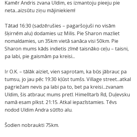
Kamēr Andris zvana Uldim, es izmantoju pieeju pie
neta...aizsūtu ziņu mājiniekiem!
Tātad 16:30 (sadzērušies – pagaršojuši no visām
šķirnēm alu) dodamies uz Milis. Pie Sharon mazliet
nomaldamies, un 35km vietā sanāca visi 50km. Pie
Sharon mums kāds indietis zīmē taisnāko ceļu – taisni,
pa labi, pie gaismām pa kreisi...
Ir O.K. – tālāk aiziet, vien saprotam, ka būs jābrauc pa
tumsu, jo jau pēc 19:30 kļūst tumšs. Village street...atkal
pagriežam nevis pa labi pa to, bet pa kreisi...zvanam
Uldim, šis atbrauc mums pretī. Himelltarb Rd, Duļevsku
namā esam plkst. 21:15. Atkal iepazīstamies. Tēvs
nodod Uldim Andra sūtīto alu.
Šodien nobraukti 75km.