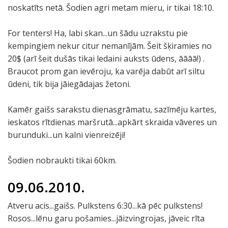
noskatīts netā. Šodien agri metam mieru, ir tikai 18:10.
For tenters! Ha, labi skan...un šādu uzrakstu pie
kempingiem nekur citur nemanījām. Šeit šķiramies no
20$ (arī šeit dušās tikai ledaini auksts ūdens, āāāā!) .
Braucot prom gan ievēroju, ka varēja dabūt arī siltu
ūdeni, tik bija jāiegādajas žetoni.
Kamēr gaišs sarakstu dienasgrāmatu, sazīmēju kartes,
ieskatos rītdienas maršrutā...apkārt skraida vāveres un
burunduki...un kalni vienreizēji!
Šodien nobraukti tikai 60km.
09.06.2010.
Atveru acis...gaišs. Pulkstens 6:30...kā pēc pulkstens!
Rosos...lēnu garu pošamies...jāizvingrojas, jāveic rīta