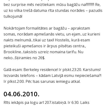
bez surprise mēs neiztiekam: mūsu bagāžu naffffff! Re,
uz ko vilka trešā datuma rīta stundas norādes – pazudis
tulkojumā!
Nokārtojam formalitātes ar bagāžu – aprakstam
somas, norādam apmešanās vietu, un ejam...uz kurieni
nakts melnumā...tikai uz taxi! Hostelis, kurā esam
pieteikuši apmešanos ir ārpus pilsētas centra.,
Brookline...taksists uzreiz nomaina tarifu. Nu
neko...šķiramies no 26$.
Galā esam: Berkeley residence! Ir plskt.23:20. Karstums!
Iezvanās telefons – kādam Latvijā esmu nepieciešama?!
Ir plkst.2:00. Pēc īsas sarunas iemiegu atkal.
04.06.2010.
Rīts iekāpis pa logu arī 207.istabiņā. Ir 6:30. Laiks