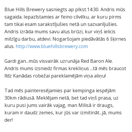
Blue Hills Brewery sasniegts ap plkst.14:30. Andris mūs
sagaida. Iepazīstamies ar feino cilvēku, ar kuru pirms
tam tikai esam sarakstījušies netā un sazvanījušies.
Andris izrāda mums savu alus brūzi, kur viņš ielicis
milzīgu darbu, atdevi. Nogaršojam piedāvātās 6 šķirnes
alus.
http://www.bluehillsbrewery.com
Gardi gan...mūs visvairāk uzrunāja Red Baron Ale.
Andris mums izsniedz firmas krekliņus ...tā mēs braucot
līdz Kanādas robežai pareklamējām viņa aliņu!
Tad mēs painteresējamies par kempinga iespējām
30km rādiusā. Meklējam netā, bet tad viņš prasa, uz
kuru pusi jums vairāk vajag, man Milisā ir draugs,
kuram ir daudz zemes, kur jūs var izmitināt...jā, mums
der!