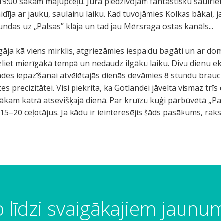
p 19:00 sākām mājupceļu. Jūrā piedzīvojām fantastisku saulr
īja ar jauku, saulainu laiku. Kad tuvojāmies Kolkas bākai, j
undas uz „Palsas” klāja un tad jau Mērsraga ostas kanāls...
āja kā viens mirklis, atgriezāmies iespaidu bagāti un ar domu
azliet mierīgākā tempā un nedaudz ilgāku laiku. Divu dienu 
andes iepazīšanai atvēlētajās dienās devāmies 8 stundu brauci
es precizitātei. Visi piekrita, ka Gotlandei jāvelta vismaz trī
sākam katrā atsevišķajā dienā. Par kruīzu kuģi pārbūvētā „Pal
15–20 ceļotājus. Ja kādu ir ieinteresējis šāds pasākums, rak
 līdzi svaigākajiem jaun