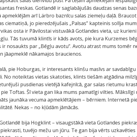
pskatīt salas dienvidu pusi. Pa ceļam apmeklējām iespaidī
esantas freskas. Gotlandē ir saglabājušās daudzas senas baz
enā apmeklējām arī Lärbro baznīcu salas ziemeļu daļā. Brauco
 ciematiņā, jo pieredzējušais „Palsas” kapteinis solīja mums
rvikas osta ir Pāvilostai vistuvākā Gotlandes vieta, uz kurien
ēgļu. Tās tuvumā klintīs ir kāds avots, pie kura Kurzemes bēg
 ir nosaukts par „Bēgļu avotu”. Avotu atrast mums tomēr ne
 un jāapmeklē nākamajos braucienos.
lā, pie Hoburgas, ir interesants klinšu masīvs ar savdabīgu
. No noteiktas vietas skatoties, klints tiešām atgādina milzī
ieturējuši pusdienas vietējā kafejnīcā, gar salas rietumu kras
ie Toftas. Šī vieta gan lika mums pamatīgi vilties. Mākslīgi 
omāts jaunāka vecuma apmeklētājiem – bērniem. Internetā pi
alitātē. Nekas – no kļūdām jāmācās.
Gotlandē bija Hogklint – visaugstākā vieta Gotlandes piekra
 piekrasti, tuvējo mežu un jūru. Te gan bija vērts uzkavētie