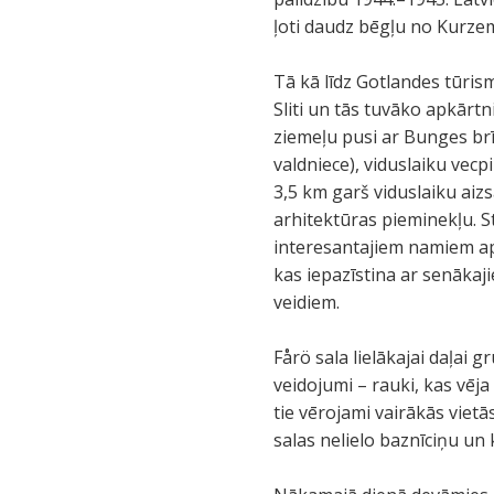
ļoti daudz bēgļu no Kurze
Tā kā līdz Gotlandes tūris
Sliti un tās tuvāko apkārtn
ziemeļu pusi ar Bunges brī
valdniece), viduslaiku vecp
3,5 km garš viduslaiku aiz
arhitektūras pieminekļu. S
interesantajiem namiem ap
kas iepazīstina ar senāka
veidiem.
Fårö sala lielākajai daļai 
veidojumi – rauki, kas vēja
tie vērojami vairākās viet
salas nelielo baznīciņu un