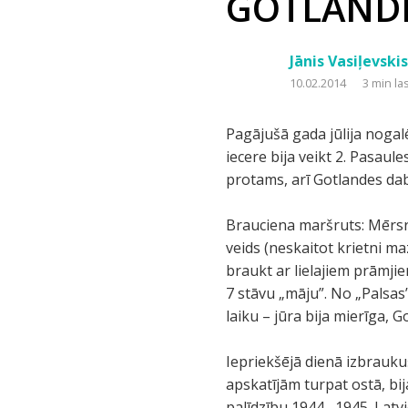
GOTLAND
Jānis Vasiļevski
10.02.2014
3 min la
Pagājušā gada jūlija nogalē
iecere bija veikt 2. Pasau
protams, arī Gotlandes da
Brauciena maršruts: Mērsra
veids (neskaitot krietni m
braukt ar lielajiem prāmjie
7 stāvu „māju”. No „Palsas” 
laiku – jūra bija mierīga, G
Iepriekšējā dienā izbraukuš
apskatījām turpat ostā, bi
palīdzību 1944.–1945. Latvi