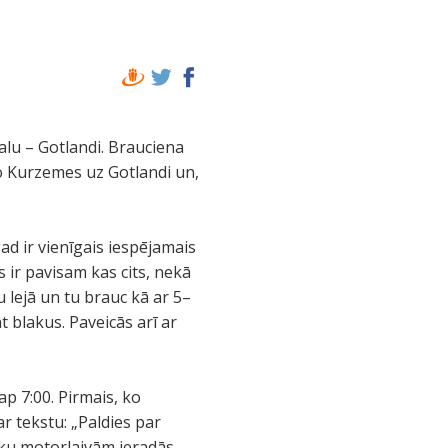
salu – Gotlandi. Brauciena
no Kurzemes uz Gotlandi un,
d ir vienīgais iespējamais
 ir pavisam kas cits, nekā
 lejā un tu brauc kā ar 5–
t blakus. Paveicās arī ar
ap 7:00. Pirmais, ko
r tekstu: „Paldies par
nieku motorlaivām ieradās