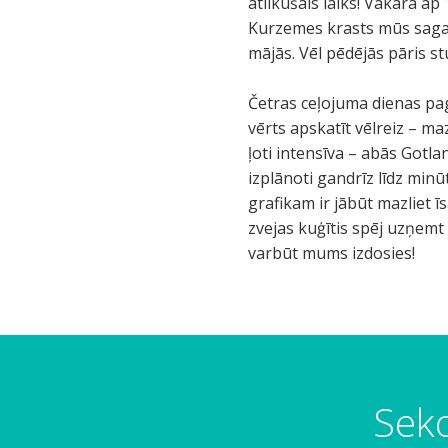
atlikušais laiks! Vakarā a
Kurzemes krasts mūs sagaid
mājās. Vēl pēdējās pāris st
Četras ceļojuma dienas pag
vērts apskatīt vēlreiz – m
ļoti intensīva – abās Gotl
izplānoti gandrīz līdz minūt
grafikam ir jābūt mazliet ī
zvejas kuģītis spēj uzņemt 
varbūt mums izdosies!
Seko