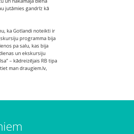
ietu un nākamajā dienā
au jutāmies gandrīz kā
, ka Gotlandi noteikti ir
ekskursiju programma bija
enos pa salu, kas bija
s dienas un ekskursiju
sa” – kādreizējais RB tipa
stiet man draugiem.lv,
umiem