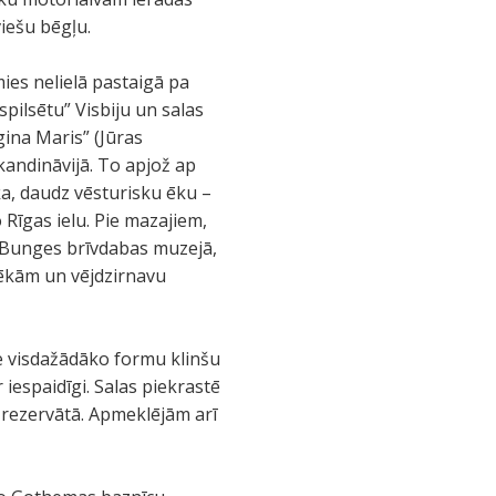
iešu bēgļu.
mies nelielā pastaigā pa
spilsētu” Visbiju un salas
ina Maris” (Jūras
Skandināvijā. To apjož ap
ka, daudz vēsturisku ēku –
 Rīgas ielu. Pie mazajiem,
 Bunges brīvdabas muzejā,
 ēkām un vējdzirnavu
jie visdažādāko formu klinšu
 iespaidīgi. Salas piekrastē
s rezervātā. Apmeklējām arī