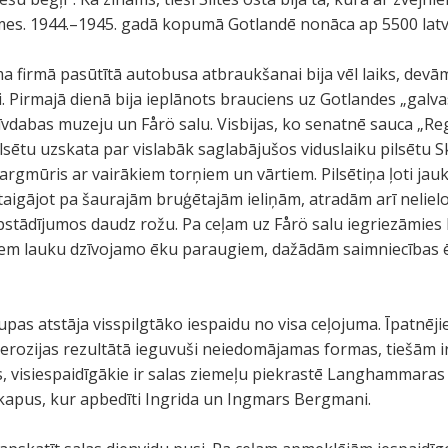
mes. 1944.–1945. gadā kopumā Gotlandē nonāca ap 5500 latv
ma firmā pasūtītā autobusa atbraukšanai bija vēl laiks, devā
i. Pirmajā dienā bija ieplānots brauciens uz Gotlandes „galva
vdabas muzeju un Fårö salu. Visbijas, ko senatnē sauca „Reg
ilsētu uzskata par vislabāk saglabājušos viduslaiku pilsētu 
sargmūris ar vairākiem torņiem un vārtiem. Pilsētiņa ļoti jau
taigājot pa šaurajām bruģētajām ieliņām, atradām arī nelielo
stādījumos daudz rožu. Pa ceļam uz Fårö salu iegriezāmies
jiem lauku dzīvojamo ēku paraugiem, dažādām saimniecības
grupas atstāja visspilgtāko iespaidu no visa ceļojuma. Īpatnē
 erozijas rezultātā ieguvuši neiedomājamas formas, tiešām ir
ās, visiespaidīgākie ir salas ziemeļu piekrastē Langhammara
 kapus, kur apbedīti Ingrida un Ingmars Bergmani.