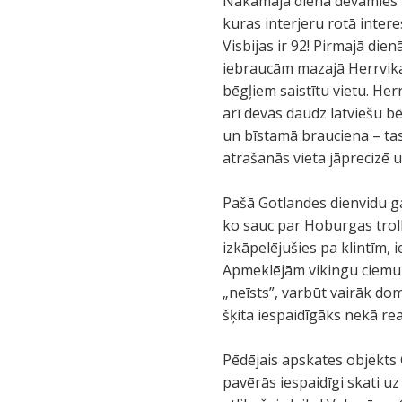
Nākamajā dienā devāmies a
kuras interjeru rotā inter
Visbijas ir 92! Pirmajā di
iebraucām mazajā Herrvikas
bēgļiem saistītu vietu. Her
arī devās daudz latviešu b
un bīstamā brauciena – tas
atrašanās vieta jāprecizē
Pašā Gotlandes dienvidu ga
ko sauc par Hoburgas trolli
izkāpelējušies pa klintīm, 
Apmeklējām vikingu ciemu p
„neīsts”, varbūt vairāk d
šķita iespaidīgāks nekā re
Pēdējais apskates objekts 
pavērās iespaidīgi skati uz