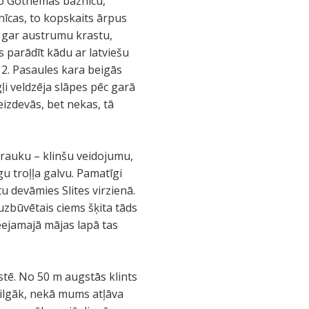
go Gothemas baznīcu,
nīcas, to kopskaits ārpus
t gar austrumu krastu,
 parādīt kādu ar latviešu
i 2. Pasaules kara beigās
ļi veldzēja slāpes pēc garā
izdevās, bet nekas, tā
 rauku – klinšu veidojumu,
gu troļļa galvu. Pamatīgi
tu devāmies Slites virzienā.
uzbūvētais ciems šķita tāds
eejamajā mājas lapā tas
stē. No 50 m augstās klints
s ilgāk, nekā mums atļāva