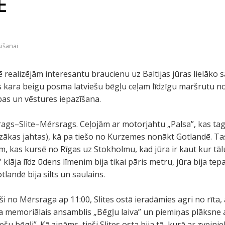
E
s
sīšanai
 realizējām interesantu braucienu uz Baltijas jūras lielāko 
les kara beigu posma latviešu bēgļu ceļam līdzīgu maršrutu 
bas un vēstures iepazīšana.
gs–Slite–Mērsrags. Ceļojām ar motorjahtu „Palsa”, kas taga
azākas jahtas), kā pa tiešo no Kurzemes nonākt Gotlandē. Tas
m, kas kursē no Rīgas uz Stokholmu, kad jūra ir kaut kur tālu
klāja līdz ūdens līmenim bija tikai pāris metru, jūra bija tepa
otlandē bija silts un saulains.
i no Mērsraga ap 11:00, Slites ostā ieradāmies agri no rīta, 
ja memoriālais ansamblis „Bēgļu laiva” un piemiņas plāksne a
ešu bēgļi”. Kā zināms, tieši Slites osta bija tā, kurā ar zvej