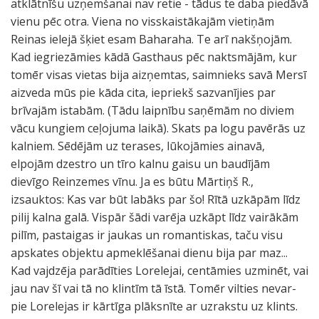
atklātnīšu uzņemšanai nav retie - tādus te daba piedāvā
vienu pēc otra. Viena no visskaistākajām vietiņām
Reinas ielejā šķiet esam Baharaha. Te arī nakšņojām.
Kad iegriezāmies kādā Gasthaus pēc naktsmājām, kur
tomēr visas vietas bija aizņemtas, saimnieks savā Mersī
aizveda mūs pie kāda cita, iepriekš sazvanījies par
brīvajām istabām. (Tādu laipnību saņēmām no diviem
vācu kungiem ceļojuma laikā). Skats pa logu pavērās uz
kalniem. Sēdējām uz terases, lūkojāmies ainavā,
elpojām dzestro un tīro kalnu gaisu un baudījām
dievīgo Reinzemes vīnu. Ja es būtu Mārtiņš R.,
izsauktos: Kas var būt labāks par šo! Rītā uzkāpām līdz
pilij kalna galā. Vispār šādi varēja uzkāpt līdz vairākām
pilīm, pastaigas ir jaukas un romantiskas, taču visu
apskates objektu apmeklēšanai dienu bija par maz...
Kad vajdzēja parādīties Lorelejai, centāmies uzminēt, vai
jau nav šī vai tā no klintīm tā īstā. Tomēr vilties nevar-
pie Lorelejas ir kārtīga plāksnīte ar uzrakstu uz klints.