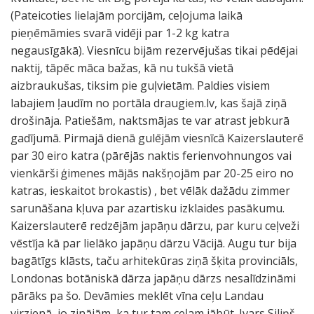
(Pateicoties lielajām porcijām, ceļojuma laikā
pieņēmāmies svarā vidēji par 1-2 kg katra
negausīgākā). Viesnīcu bijām rezervējušas tikai pēdējai
naktij, tāpēc māca bažas, kā nu tukšā vietā
aizbraukušas, tiksim pie guļvietām. Paldies visiem
labajiem ļaudīm no portāla draugiem.lv, kas šajā ziņā
drošināja. Patiešām, naktsmājas te var atrast jebkurā
gadījumā. Pirmajā dienā gulējām viesnīcā Kaizerslauterē
par 30 eiro katra (pārējās naktis ferienvohnungos vai
vienkārši ģimenes mājās nakšņojām par 20-25 eiro no
katras, ieskaitot brokastis) , bet vēlāk dažādu zimmer
sarunāšana kļuva par azartisku izklaides pasākumu.
Kaizerslauterē redzējām japāņu dārzu, par kuru ceļveži
vēstīja kā par lielāko japāņu dārzu Vācijā. Augu tur bija
bagātīgs klāsts, taču arhitekūras ziņā šķita provinciāls,
Londonas botāniskā dārza japāņu dārzs nesalīdzināmi
pārāks pa šo. Devāmies meklēt vīna ceļu Landau
virzienā, jo zinājām, ka tur tam ceļam jābūt. Ivars Siliņš