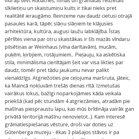
vidi ap sevi. Atklātnēs, filmās un grāmatās redzētais
sīklietiņu un skaistumiņu kults ir tikai nieks pret
realitātē ieraugāmo. Reinzeme nav daudz cietusi otrajā
pasaules karā, tāpēc slāņu slāņiem te klājusies
arhitektūra, kultūra, augusi laužu labklājība. Īstas
pērlītes viena par otru skaistākas ir šīs mazās vīndaru
pilsētiņas ar Weinhaus (vīna darītavām), mucām,
puķēm, ķirbjiem, rotājumiem... Pieļauju, ka askētiska
stila, minimālisma cienītājam šeit var visa likties par
daudz, tomēr pret tādu jaukumu nevar palikt
vienaldzīgs. Atgriežoties pie ceļojuma maršruta, jāteic,
ka Maincā nokļuvām trešās dienas rītā. Izmetušas
vairākus lokus, bažīgi noparkojāmies kāda veikala
priekšā (kad pēc stundām 4 atgriezāmies, atradām pie
mašīnas piespraustu lapu, kas mūs brīdināja vairāk gan
privātā teritorijā mašīnu nenovietot...). Kam interesē
grāmatiespiešanas vēsture, droši var doties uz
Gūtenberga muzeju - ēkas 3 plašajos stāvos ir pa