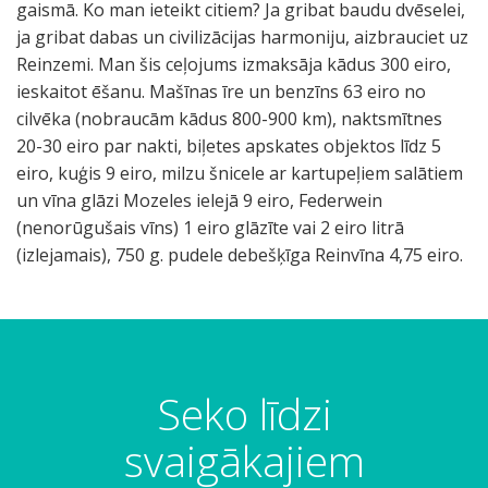
gaismā. Ko man ieteikt citiem? Ja gribat baudu dvēselei,
ja gribat dabas un civilizācijas harmoniju, aizbrauciet uz
Reinzemi. Man šis ceļojums izmaksāja kādus 300 eiro,
ieskaitot ēšanu. Mašīnas īre un benzīns 63 eiro no
cilvēka (nobraucām kādus 800-900 km), naktsmītnes
20-30 eiro par nakti, biļetes apskates objektos līdz 5
eiro, kuģis 9 eiro, milzu šnicele ar kartupeļiem salātiem
un vīna glāzi Mozeles ielejā 9 eiro, Federwein
(nenorūgušais vīns) 1 eiro glāzīte vai 2 eiro litrā
(izlejamais), 750 g. pudele debešķīga Reinvīna 4,75 eiro.
M
a
i
n
Seko līdzi
c
ā
svaigākajiem