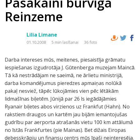
Pasakaini burvīgā
Reinzeme
Lilia Limane
01.10.2008
5 min lasīšanai
36 foto
Darba intereses mūs, meitenes, piesaistīja grāmatu
iespiešanas izgudrotāja J. Gūtenberga muzejam Maincā.
Tā kā nestrādājam ne saeimā, ne ārlietu ministrijā,
darba komandējumus pieredzes apmaiņas nolūkā
pakaļ nesviež, tāpēc lūkojāmies vien pēc lētākām
lidmašīnas biļetēm. Jūnijā par 26 ls iegādājāmies
Ryanair biļetes abos virzienos uz Frankfut (Hahn). No
rakstiem draugos un kartēm jau bijām iemantojušas
gudrību par aerporta atrašanās vietu 100 km attālumā
no īstās Frankfurtes (pie Mainas). Bet dižais Eiropas
debesskrāpju un finansu centrs mūs īpaši neinteresēja.