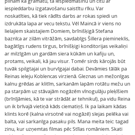
pilnam kā grāmatu, tā iespiedmašīnu un citu ar
iespieddarbu izgatavošanu saistītu rīku. Var
noskatīties, kā tiek rādīts darbs ar rokas spiedi un
izdrukāta lapa ar vecu tekstu. Vēl Maincā ir viens no
lielajiem skaistajiem Domiem, brīnišķigā Stefana
baznīca ar zilām vitrāžām, savdabīgs Šillera piemineklis,
bagātīgs rudens tirgus, brīnišķigi konditorijas veikaliņi
ar milzīgām un gardām siera kūkām un kafiju un,
protams, veikali, kā jau visur. Tomēr sirds kārojās būt
tuvāk spilgtajai un burvīgajai dabai. Devāmies tālāk pa
Reinas ieleju Koblencas virzienā. Gleznas un mežonīgas
kalnu grēdas ar klitīm, sarkanām lapām rotātu mežu un
pa starpām uz stāvajām nogāzēm vīnogulāju pleķīšiem
(brīnījāmies, kā te var strādāt ar tehniku!), pa vidu Reina
un ik brīvajā vietiņā kāds ciematiņš. Ik pa laikam kādas
klints korē (kalna virsotnē vai nogāzē) slejas pelēka vai
balta, vai sarkanīga pasaku pils. Mana meita teic: tagad
zinu, kur uzņemtas filmas pēc Stīlas romāniem. Skati