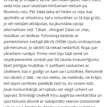
veda mūs cauri skaistam klinšainam mežam pa
līkumotu ceļu. Pēc kāda laika arī tikām uz ceļa, kas
apzīmēts ar vīnodziņu, taču noturēties uz tā bija grūti,
jo vēl nebijām atklājušas, ka jāuzstāda opcija:
alternatīvais ceļš. Tātad - vīnogas! Zaļas un zilas,
mazākas un lielākas. Fotosesija beidzās ar
pamielošanos svešajā dārzā. (Vēlāk izjutu sirdzapziņas
pārmetumus, jo vācieši tā nekad nedarītu!). Nuja, par
vāciešiem runājot. Pirmo reizi biju šajā zemē un
vispārpieņemtie uzskati par šīs tautas knauzerīgumu
šķiet pilnīgas muļķības. Ir patīkami saskarties ar
cilvēkiem, kas ir godīgi un kam vari uzticēties. Reinzemē
visi vācieši ir tādi - ne viņi melos, ne maldinās, ne krāps,
bet laipni centīsies piedāvāt tieši to, ko viņiem lūdz.
Jauki komunikācijā, arī valodu var viegli uztvert un
saprast. Brīnišķīģi cilvēki!!! Viņu apģērba vienkāršība un
sportiskums disonē ar sakāpināto tieksmi izskaistināt