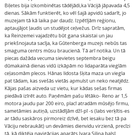
Biļetes bija izkombinētas tādējādi,ka Vācijā jāpavada 4,5
dienas. Sākām funktierēt, ko vēl šajā apvidū sadarīt, jo
muzejam tā kā laika par daudz. Izpētījām reģionu,
aptaujājot ļaudis un studējot ceļvežus. Drīz sapratām,
ka Reinzemei vajadzētu būt gana skaistai un jau
priekšnojauta sacīja, ka Gūtenberga muzejs nebūs tas
smaguma centrs mūsu braucienā. Tā arī notika. Un tā
piecas dažāda vecuma sievietes septembra beigu
dūmakainā dienas vidū izkāpām no lidaparāta vieglām
ceļasomām plecos. Hānas lidosta šķita maza un viegla
pat tādam, kas svešās vietās apmulst un neko neatjēdz.
Kājas pašas aizveda uz vietu, kur kādas sešas firmas
piedāvā izīrēt auto. Paņēmām pašu lētāko- Reno ar 1,5
motora jaudu par 200 eiro, placī atradām mūsējo firmu,
sametāmies autiņā, uzstādījām džī-pī -s (labs verķītis-es
ar tādu saskāros pirmoreiz dzīvē, bet iesaku bez tā pa
Vāciju nebraukāt) un devāmies dienvidu virzienā, precīzi
tā, kā diktēja navigācijas aparāts Ivara Siliņa balsī.