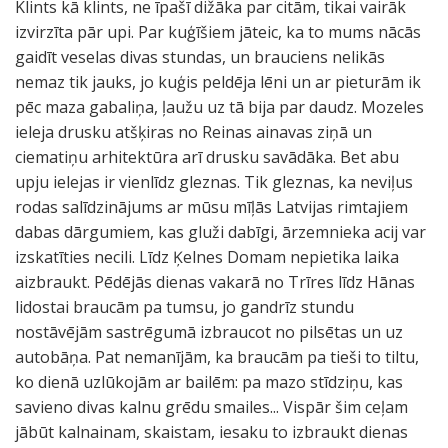
Klints kā klints, ne īpašī dižāka par citām, tikai vairāk
izvirzīta pār upi. Par kuģīšiem jāteic, ka to mums nācās
gaidīt veselas divas stundas, un brauciens nelikās
nemaz tik jauks, jo kuģis peldēja lēni un ar pieturām ik
pēc maza gabaliņa, ļaužu uz tā bija par daudz. Mozeles
ieleja drusku atšķiras no Reinas ainavas ziņā un
ciematiņu arhitektūra arī drusku savādāka. Bet abu
upju ielejas ir vienlīdz gleznas. Tik gleznas, ka neviļus
rodas salīdzinājums ar mūsu mīļās Latvijas rimtajiem
dabas dārgumiem, kas gluži dabīgi, ārzemnieka acij var
izskatīties necili. Līdz Ķelnes Domam nepietika laika
aizbraukt. Pēdējās dienas vakarā no Trīres līdz Hānas
lidostai braucām pa tumsu, jo gandrīz stundu
nostāvējām sastrēgumā izbraucot no pilsētas un uz
autobāņa. Pat nemanījām, ka braucām pa tieši to tiltu,
ko dienā uzlūkojām ar bailēm: pa mazo stīdziņu, kas
savieno divas kalnu grēdu smailes... Vispār šim ceļam
jābūt kalnainam, skaistam, iesaku to izbraukt dienas