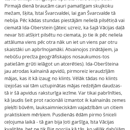
Pirmajā dienā braucām cauri pamatīgam skujkoku
mežam, šķita, īstai Švarcvaldei, lai gan Švarcvalde tā
nebija. Pēc kādas stundas piestājām nelielā pilsētiņā vai
ciematā Ida-Oberstein (jāteic uzreiz, ka šajā Vācijas daļā
nevar īsti atšķirt pilsētu no ciemata, jo tie ik pēc neliela
attāluma viens pēc otra nāk un iet un viens par otru
skaistāki un apbrīnojamāki. Atvainojos zinātājiem, ja
nebūšu precīza ģeogrāfiskajos nosaukumos-tos
patiešām grūti ielāgot un atcerēties). Ida-Oberšteina
jau atrodas kalnainā apvidū, pirmoreiz ieraudzījām
mājas, kas it kā izaug no klints. Vēlāk tādas no klints
izejošas vai tām uztupinātas mājas redzējām daudzas-
tā ir šā apvidus raksturīga iezīme. Var tikai pabrīnīties,
kā ļaudis šeit prot racionāli izmantot ik kalnainās zemes
pleķīti būvēm, lauksaimnieciskām vajadzībām un citiem
praktiskiem mērķiem. Pusdienās ēdām pirmo šniceli
ceļojuma laikā - tā gan bija ļoti garšīga, īsta Vācijas
kvalitāte, bet ne tik Big porcija kā tās, ko vēlāk dabūjām.