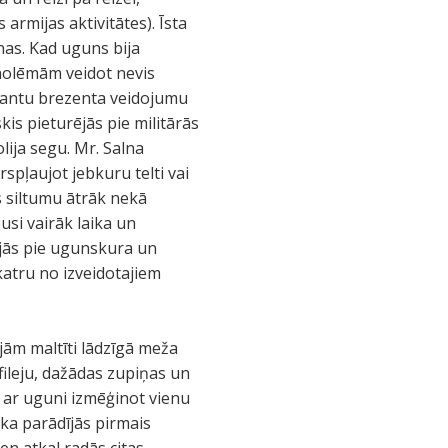
 armijas aktivitātes). Īsta
as. Kad uguns bija
- nolēmām veidot nevis
esantu brezenta veidojumu
kis pieturējās pie militārās
lija segu. Mr. Salna
rspļaujot jebkuru telti vai
 siltumu ātrāk nekā
usi vairāk laika un
dījās pie ugunskura un
katru no izveidotajiem
ējām maltīti lādzīgā meža
 fileju, dažādas zupiņas un
 ar uguni izmēģinot vienu
ka parādījās pirmais