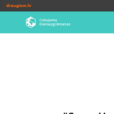
Ceļojumu
Dienasgrāmatas