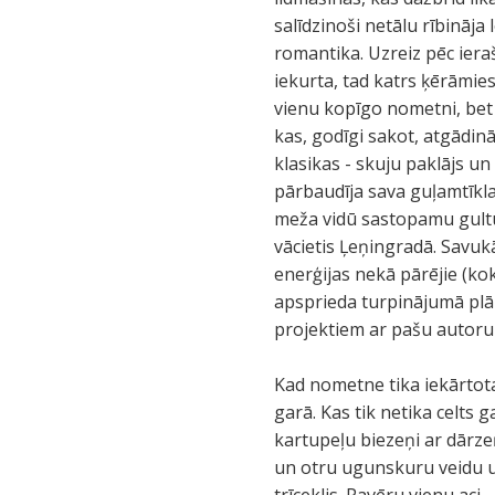
salīdzinoši netālu rībināja
romantika. Uzreiz pēc ier
iekurta, tad katrs ķērāmies
vienu kopīgo nometni, bet
kas, godīgi sakot, atgādināj
klasikas - skuju paklājs u
pārbaudīja sava guļamtīkla 
meža vidū sastopamu gultu
vācietis Ļeņingradā. Savukā
enerģijas nekā pārējie (kok
apsprieda turpinājumā plān
projektiem ar pašu autor
Kad nometne tika iekārtota,
garā. Kas tik netika celts 
kartupeļu biezeņi ar dārz
un otru ugunskuru veidu u