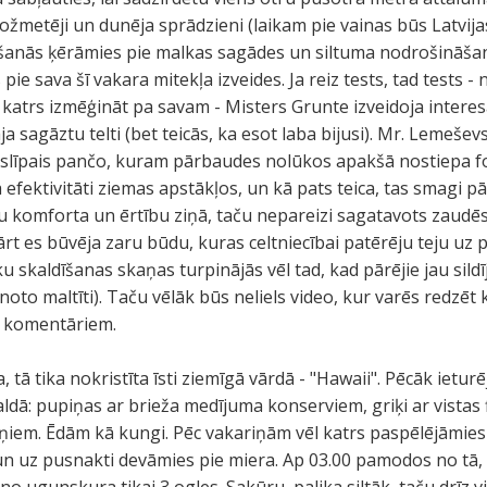
 ložmetēji un dunēja sprādzieni (laikam pie vainas būs Latvijas
ašanās ķērāmies pie malkas sagādes un siltuma nodrošināšan
 pie sava šī vakara mitekļa izveides. Ja reiz tests, tad tests 
 katrs izmēģināt pa savam - Misters Grunte izveidoja inter
a sagāztu telti (bet teicās, ka esot laba bijusi). Mr. Lemeševs
n slīpais pančo, kuram pārbaudes nolūkos apakšā nostiepa fo
efektivitāti ziemas apstākļos, un kā pats teica, tas smagi pā
 komforta un ērtību ziņā, taču nepareizi sagatavots zaudēs
rt es būvēja zaru būdu, kuras celtniecībai patērēju teju uz p
u skaldīšanas skaņas turpinājās vēl tad, kad pārējie jau sil
oto maltīti). Taču vēlāk būs neliels video, kur varēs redzēt 
u komentāriem.
 tā tika nokristīta īsti ziemīgā vārdā - "Hawaii". Pēcāk ietur
galdā: pupiņas ar brieža medījuma konserviem, griķi ar vistas
eņiem. Ēdām kā kungi. Pēc vakariņām vēl katrs paspēlējāmies
n uz pusnakti devāmies pie miera. Ap 03.00 pamodos no tā, 