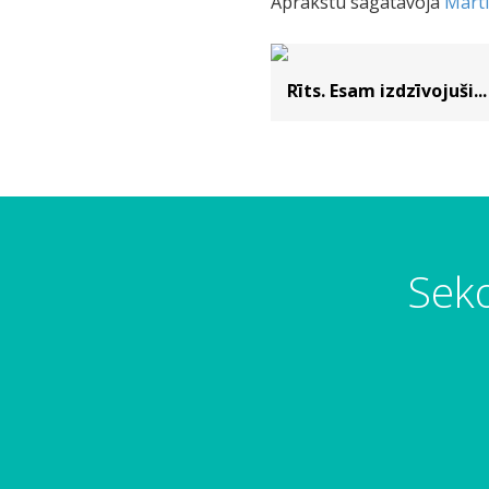
Aprakstu sagatavoja
Mārt
Rīts. Esam izdzīvojuši...
Seko