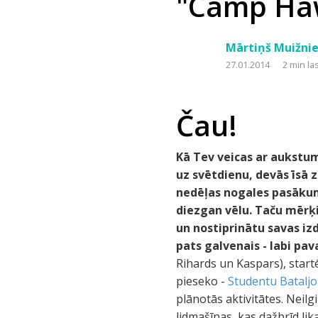
"Camp Hawa
Mārtiņš Muižni
27.01.2014
2 min la
Čau!
Kā Tev veicas ar aukstum
uz svētdienu, devās īsā 
nedēļas nogales pasākumu
diezgan vēlu. Taču mērķi
un nostiprinātu savas iz
pats galvenais - labi pav
Rihards un Kaspars), start
pieseko -
Studentu Batalj
plānotās aktivitātes. Neilg
lidmašīnas, kas dažbrīd lik