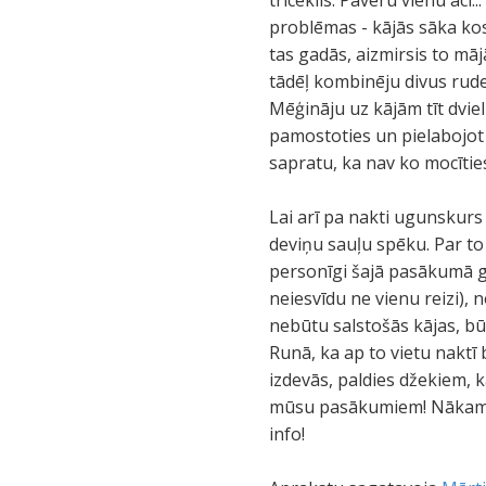
trīceklis. Pavēru vienu aci.
problēmas - kājās sāka kos
tas gadās, aizmirsis to mā
tādēļ kombinēju divus rud
Mēģināju uz kājām tīt dviel
pamostoties un pielabojot 
sapratu, ka nav ko mocīties
Lai arī pa nakti ugunskurs
deviņu sauļu spēku. Par to
personīgi šajā pasākumā gr
neiesvīdu ne vienu reizi), n
nebūtu salstošās kājas, bū
Runā, ka ap to vietu naktī 
izdevās, paldies džekiem, 
mūsu pasākumiem! Nākamais
info!