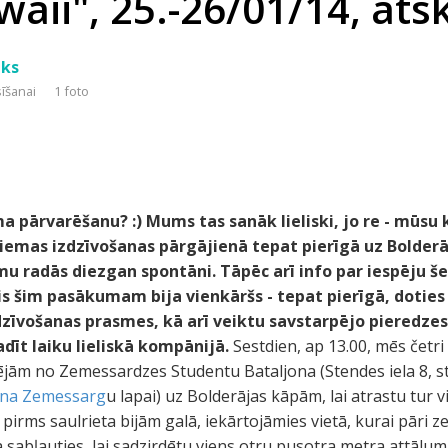
ii", 25.-26/01/14, atsk
eks
sīšanai
1 foto
a pārvarēšanu? :) Mums tas sanāk lieliski, jo re - mūs
ziemas izdzīvošanas pārgājienā tepat pierīgā uz Bolderā
 radās diezgan spontāni. Tāpēc arī info par iespēju še
s šim pasākumam bija vienkāršs - tepat pierīgā, doties 
dzīvošanas prasmes, kā arī veiktu savstarpējo pieredze
adīt laiku lieliskā kompānijā.
Sestdien, ap 13.00, mēs četri "
ējām no Zemessardzes Studentu Bataljona (Stendes iela 8, star
ona Zemessarg
u lapai) uz Bolderājas kāpām, lai atrastu tur v
i pirms saulrieta bijām galā, iekārtojāmies vietā, kurai pāri 
a sabļauties, lai sadzirdētu viens otru pusotra metra attālumā