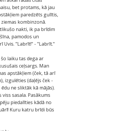
ien atkal radās citas
aisu, bet protams, kā jau
stākļiem paredzēts gulītis,
jā ziemas kombinzonā.
likušo nakti, ik pa brīdim
mašīna, pamodos un
Uvis. "Labrīt!" - "Labrīt."
 šo laiku tas dega ar
zkusušais ceļsargs. Man
as apstākļiem (ček, tā arī
), izgulēties (daļējs ček -
 ēdu ne sliktāk kā mājās).
as viss sasala. Pasākums
pēju piedalīties kādā no
rī! Kuru katru brīdi būs