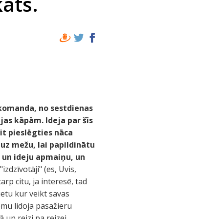
ats.
u komanda, no sestdienas
jas kāpām. Ideja par šīs
it pieslēgties nāca
uz mežu, lai papildinātu
s un ideju apmaiņu, un
izdzīvotāji" (es, Uvis,
p citu, ja interesē, tad
ietu kur veikt savas
zemu lidoja pasažieru
 un reizi pa reizei,