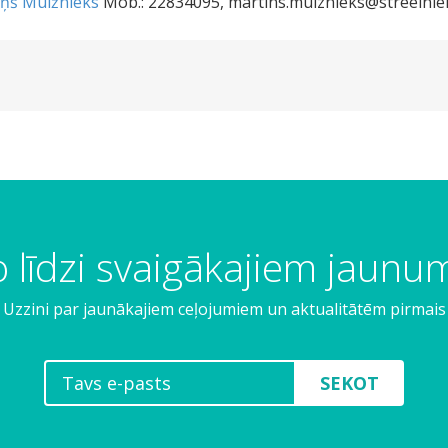
iņš Muižnieks
Mob.: 22834095,
martins.muiznieks@streelniek
 līdzi svaigākajiem jaun
Uzzini par jaunākajiem ceļojumiem un aktualitātēm pirmais
SEKOT