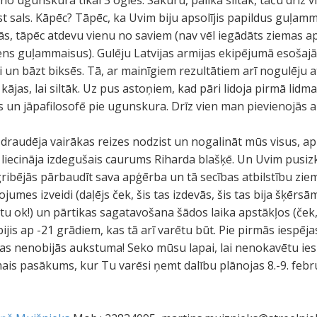
.. no ugunskura tikai 3 ogles. Sakūru, palika siltāk, taču drīz v
t sals. Kāpēc? Tāpēc, ka Uvim biju apsolījis papildus guļamm
jās, tāpēc atdevu vienu no saviem (nav vēl iegādāts ziemas ap
ens guļammaisus). Gulēju Latvijas armijas ekipējumā esoša
i un bāzt biksēs. Tā, ar mainīgiem rezultātiem arī nogulēju at
kājas, lai siltāk. Uz pus astoņiem, kad pāri lidoja pirmā lid
 un jāpafilosofē pie ugunskura. Drīz vien man pievienojās arī 
 draudēja vairākas reizes nodzist un nogalināt mūs visus, ap
 liecināja izdegušais caurums Riharda blašķē. Un Uvim pusi
ibējās pārbaudīt sava apģērba un tā secības atbilstību ziem
ojumes izveidi (daļējs ček, šis tas izdevās, šis tas bija šķērsām
tu ok!) un pārtikas sagatavošana šādos laika apstākļos (ček,
bijis ap -21 grādiem, kas tā arī varētu būt. Pie pirmās iespēj
kas nenobijās aukstuma! Seko mūsu lapai, lai nenokavētu ies
 pasākums, kur Tu varēsi ņemt dalību plānojas 8.-9. februā